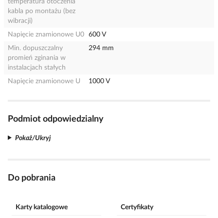
temperatura otoczenia
kabla po montażu (bez
wibracji)
Napięcie znamionowe U0
600 V
Min. dopuszczalny
294 mm
promień zginania w
instalacjach stałych
Napięcie znamionowe U
1000 V
Podmiot odpowiedzialny
Pokaż/Ukryj
Do pobrania
Karty katalogowe
Certyfikaty