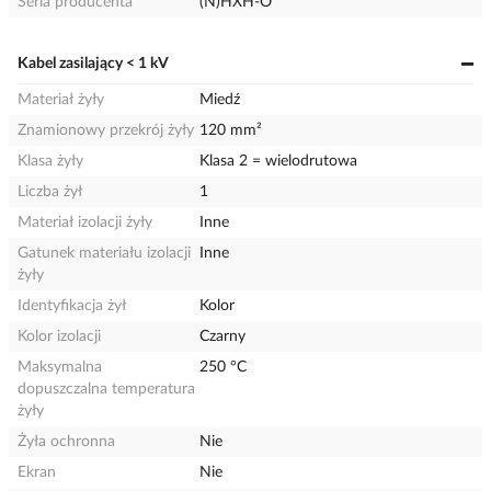
Seria producenta
(N)HXH-O
Kabel zasilający < 1 kV
Materiał żyły
Miedź
Znamionowy przekrój żyły
120 mm²
Klasa żyły
Klasa 2 = wielodrutowa
Liczba żył
1
Materiał izolacji żyły
Inne
Gatunek materiału izolacji
Inne
żyły
Identyfikacja żył
Kolor
Kolor izolacji
Czarny
Maksymalna
250 °C
dopuszczalna temperatura
żyły
Żyła ochronna
Nie
Ekran
Nie