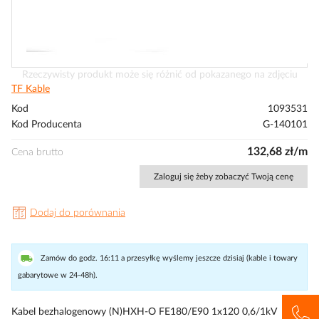
Przejdź
Rzeczywisty produkt może się różnić od pokazanego na zdjęciu
na
TF Kable
początek
Kod
1093531
galerii
Kod Producenta
G-140101
132,68 zł/m
Cena brutto
Zaloguj się żeby zobaczyć Twoją cenę
Dodaj do porównania
Zamów do godz. 16:11 a przesyłkę wyślemy jeszcze dzisiaj (kable i towary
gabarytowe w 24-48h).
Kabel bezhalogenowy (N)HXH-O FE180/E90 1x120 0,6/1kV