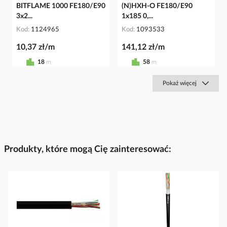
BITFLAME 1000 FE180/E90
(N)HXH-O FE180/E90
3x2...
1x185 0,...
Kod
1124965
Kod
1093533
10,37 zł/m
141,12 zł/m
18
m
58
m
Pokaż więcej
Produkty, które mogą Cię zainteresować: