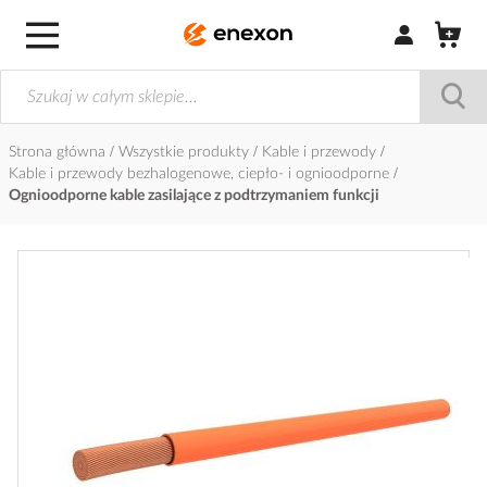
Zaloguj się / Z
Strona główna
Wszystkie produkty
Kable i przewody
Kable i przewody bezhalogenowe, ciepło- i ognioodporne
Ognioodporne kable zasilające z podtrzymaniem funkcji
Przejdź
na
koniec
galerii