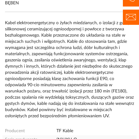
BĘBEN
Kabel elektroenergetyczny o żyłach miedzianych, o izolacji z gumy
silikonowej ceramizującej ognioodpornej i powłoce z tworzywa
bezhalogenowego. Kable przeznaczone do układania na stałe w
miejscach suchych i wilgotnych. Kable do stosowania tam, gdzie
wymagana jest szczególna ochrona ludzi, dóbr kulturalnych i
materialnych, zapewniają funkcjonowanie systemów ostrzegania,
gaszenia ognia, zasilania oświetlenia awaryjnego, wentylacji, klap
dymnych i innych, których działanie jest niezbędne do skutecznego
prowadzenia akcji ratowniczej, kable elektroenergetyczne
ognioodporne posiadają klasę zachowania funkcji E90, co
odpowiada 90-cio minutowemu zapewnieniu zasilania w
warunkach pożaru, oraz trwałość izolacji przez 180 min (FE180),
podczas spalania nie wydzielają toksycznych, duszących gazów oraz
gęstych dymów, kable nadają się do instalowania na stałe wewnątrz
budynków. Kabel powinny być instalowane w miejscach
osłoniętych przed bezpośrednim płomieniowaniem UV.
Producent
TF Kable