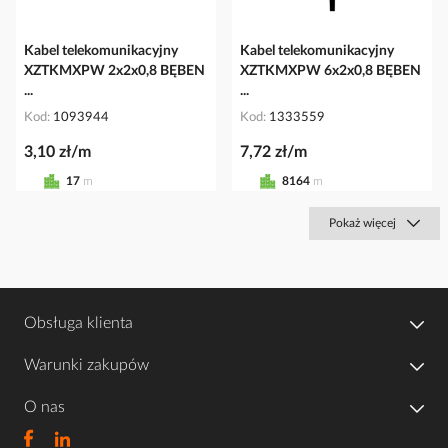
Kabel telekomunikacyjny
Kabel telekomunikacyjny
XZTKMXPW 2x2x0,8 BĘBEN
XZTKMXPW 6x2x0,8 BĘBEN
...
...
Kod
1093944
Kod
1333559
3,10 zł/m
7,72 zł/m
17
m
8164
m
Pokaż więcej
Obsługa klienta
Warunki zakupów
O nas