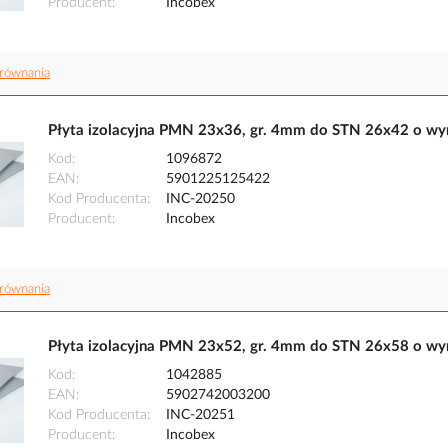
Producent
Incobex
równania
Płyta izolacyjna PMN 23x36, gr. 4mm do STN 26x42 o w
Kod
1096872
EAN
5901225125422
Kod Producenta
INC-20250
Producent
Incobex
równania
Płyta izolacyjna PMN 23x52, gr. 4mm do STN 26x58 o w
Kod
1042885
EAN
5902742003200
Kod Producenta
INC-20251
Producent
Incobex