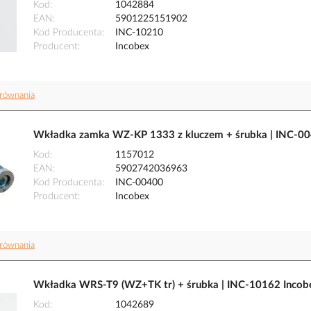
Kod
1042884
EAN
5901225151902
Kod Producenta
INC-10210
Producent
Incobex
równania
Wkładka zamka WZ-KP 1333 z kluczem + śrubka | INC-00
Kod
1157012
EAN
5902742036963
Kod Producenta
INC-00400
Producent
Incobex
równania
Wkładka WRS-T9 (WZ+TK tr) + śrubka | INC-10162 Incob
Kod
1042689