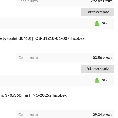
Cena brutto
292,49 zł/szt
Pokaż szczegóły
78
szt
ty (palet.30/60) | IOB-31210-01-007 Incobex
Cena brutto
403,56 zł/szt
Pokaż szczegóły
70
szt
ym. 370x360mm | INC-20252 Incobex
Cena brutto
29,34 zł/szt