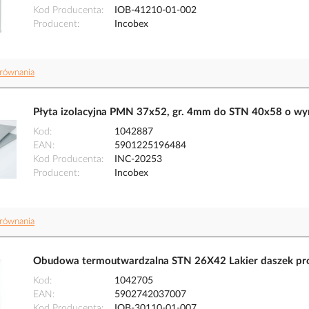
Kod Producenta
IOB-41210-01-002
Producent
Incobex
równania
Płyta izolacyjna PMN 37x52, gr. 4mm do STN 40x58 o w
Kod
1042887
EAN
5901225196484
Kod Producenta
INC-20253
Producent
Incobex
równania
Obudowa termoutwardzalna STN 26X42 Lakier daszek pros
Kod
1042705
EAN
5902742037007
Kod Producenta
IOB-30110-01-007