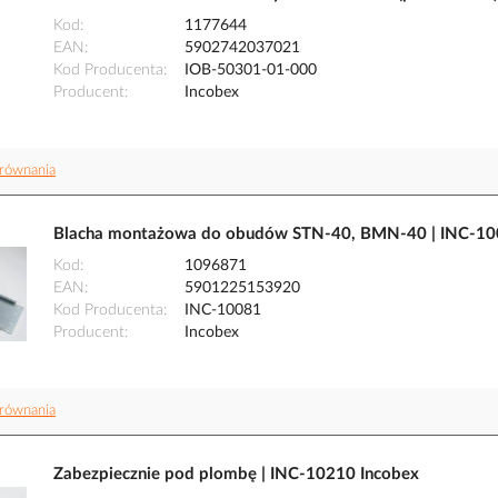
Kod
1177644
EAN
5902742037021
Kod Producenta
IOB-50301-01-000
Producent
Incobex
równania
Blacha montażowa do obudów STN-40, BMN-40 | INC-10
Kod
1096871
EAN
5901225153920
Kod Producenta
INC-10081
Producent
Incobex
równania
Zabezpiecznie pod plombę | INC-10210 Incobex