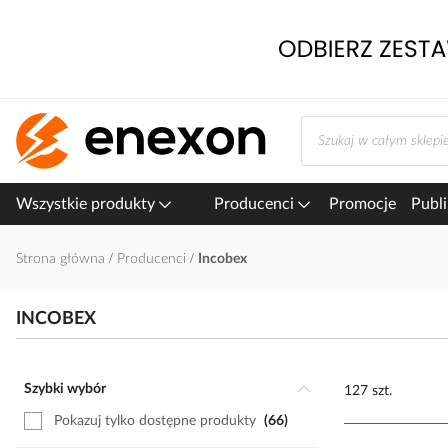
Przejdź
do
treści
Wszystkie produkty
Producenci
Promocje
Publi
Strona główna
Producenci
Incobex
INCOBEX
Szybki wybór
127 szt.
Pokazuj tylko dostępne produkty
66