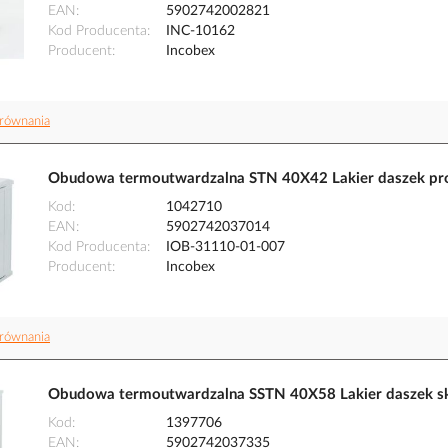
EAN
5902742002821
Kod Producenta
INC-10162
Producent
Incobex
równania
Obudowa termoutwardzalna STN 40X42 Lakier daszek pros
Kod
1042710
EAN
5902742037014
Kod Producenta
IOB-31110-01-007
Producent
Incobex
równania
Obudowa termoutwardzalna SSTN 40X58 Lakier daszek sk
Kod
1397706
EAN
5902742037335