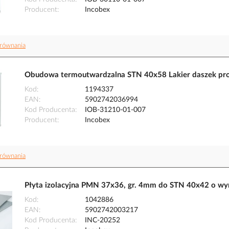
Producent
Incobex
równania
Obudowa termoutwardzalna STN 40x58 Lakier daszek pros
Kod
1194337
EAN
5902742036994
Kod Producenta
IOB-31210-01-007
Producent
Incobex
równania
Płyta izolacyjna PMN 37x36, gr. 4mm do STN 40x42 o w
Kod
1042886
EAN
5902742003217
Kod Producenta
INC-20252