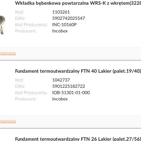
Wkładka bębenkowa powtarzalna WRS-K z wkrętem(3228
Kod
1103261
EAN
5902742025547
Kod Producenta
INC-10160P
Producent
Incobex
równania
Fundament termoutwardzalny FTN 40 Lakier (palet.19/40
Kod
1042737
EAN
5901225182722
Kod Producenta
IOB-51301-01-000
Producent
Incobex
równania
Fundament termoutwardzalny FTN 26 Lakier (palet.27/56