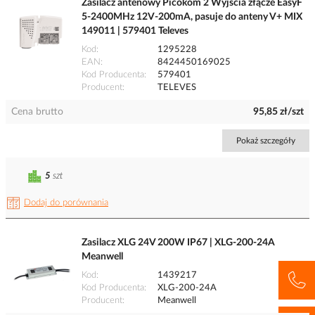
Zasilacz antenowy Picokom 2 Wyjścia złącze EasyF
5-2400MHz 12V-200mA, pasuje do anteny V+ MIX
149011 | 579401 Televes
Kod
1295228
EAN
8424450169025
Kod Producenta
579401
Producent
TELEVES
Cena brutto
95,85 zł/szt
Pokaż szczegóły
5
szt
Dodaj do porównania
Zasilacz XLG 24V 200W IP67 | XLG-200-24A
Meanwell
Kod
1439217
Kod Producenta
XLG-200-24A
Producent
Meanwell