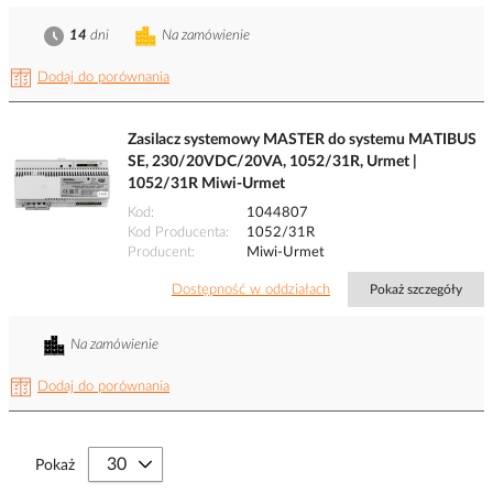
14
dni
Na zamówienie
Dodaj do porównania
Zasilacz systemowy MASTER do systemu MATIBUS
SE, 230/20VDC/20VA, 1052/31R, Urmet |
1052/31R Miwi-Urmet
Kod
1044807
Kod Producenta
1052/31R
Producent
Miwi-Urmet
Dostępność w oddziałach
Pokaż szczegóły
Na zamówienie
Dodaj do porównania
Pokaż