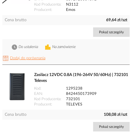
Kod Producenta
N3112
Producent
Emos
Cena brutto
69,64 zł/szt
Pokaż szczegóły
Do ustalenia
Na zamówienie
Dodaj do porównania
Zasilacz 12VDC 0.8A (196-264V 50/60Hz) | 732101
Televes
Kod
1295238
EAN
8424450173909
Kod Producenta
732101
Producent
TELEVES
Cena brutto
108,08 zł/szt
Pokaż szczegóły