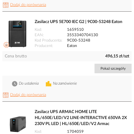
Dodaj do porównania
Zasilacz UPS 5E700 IEC G2 | 9C00-53248 Eaton
Kod
1659510
EAN
3553340704130
Kod Producenta
9C00-53248
Producent
Eaton
Cena brutto
496,15 zł/szt
Pokaż szczegóły
Do ustalenia
Na zamówienie
Dodaj do porównania
Zasilacz UPS ARMAC HOME LITE
HL/650E/LED/V2 LINE-INTERACTIVE 650VA 2X
230V PL LED | HL/650E/LED/V2 Armac
Kod
1704059