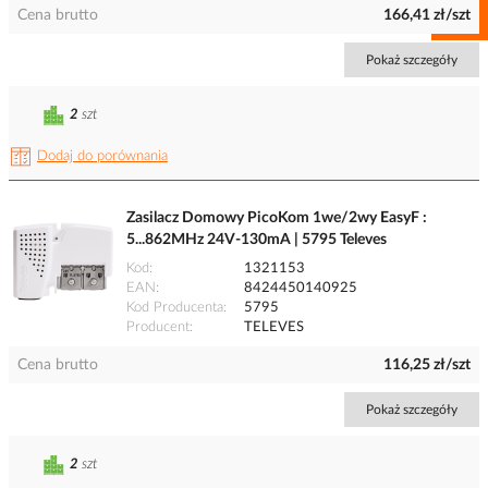
Cena brutto
166,41 zł/szt
Pokaż szczegóły
2
szt
Dodaj do porównania
Zasilacz Domowy PicoKom 1we/2wy EasyF :
5...862MHz 24V-130mA | 5795 Televes
Kod
1321153
EAN
8424450140925
Kod Producenta
5795
Producent
TELEVES
Cena brutto
116,25 zł/szt
Pokaż szczegóły
2
szt