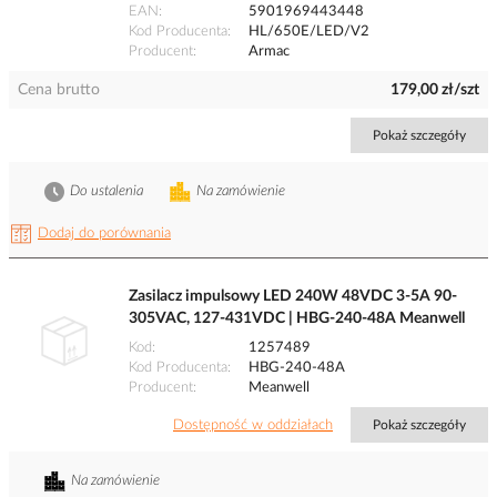
EAN
5901969443448
Kod Producenta
HL/650E/LED/V2
Producent
Armac
Cena brutto
179,00 zł/szt
Pokaż szczegóły
Do ustalenia
Na zamówienie
Dodaj do porównania
Zasilacz impulsowy LED 240W 48VDC 3-5A 90-
305VAC, 127-431VDC | HBG-240-48A Meanwell
Kod
1257489
Kod Producenta
HBG-240-48A
Producent
Meanwell
Dostępność w oddziałach
Pokaż szczegóły
Na zamówienie