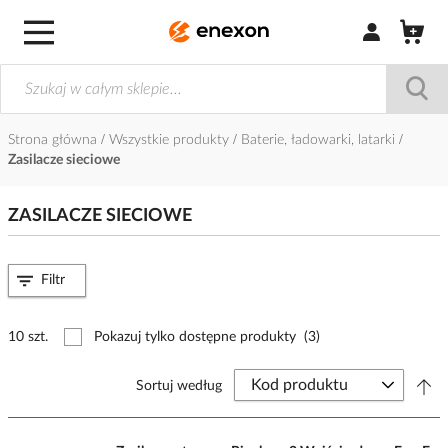
Zaloguj się / Z
Strona główna
Wszystkie produkty
Baterie, ładowarki, latarki
Zasilacze sieciowe
ZASILACZE SIECIOWE
Filtr
10 szt.
Pokazuj tylko dostępne produkty
(3)
Sortuj według