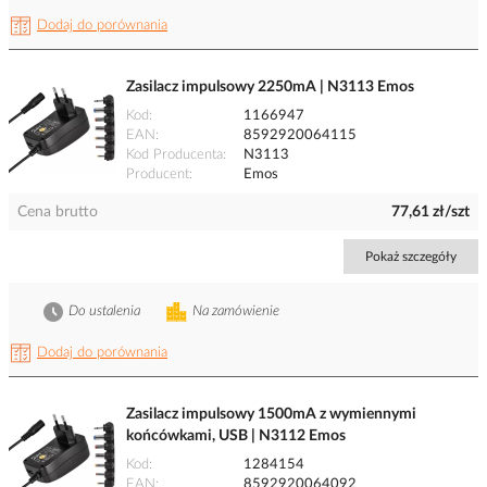
Dodaj do porównania
Zasilacz impulsowy 2250mA | N3113 Emos
Kod
1166947
EAN
8592920064115
Kod Producenta
N3113
Producent
Emos
Cena brutto
77,61 zł/szt
Pokaż szczegóły
Do ustalenia
Na zamówienie
Dodaj do porównania
Zasilacz impulsowy 1500mA z wymiennymi
końcówkami, USB | N3112 Emos
Kod
1284154
EAN
8592920064092