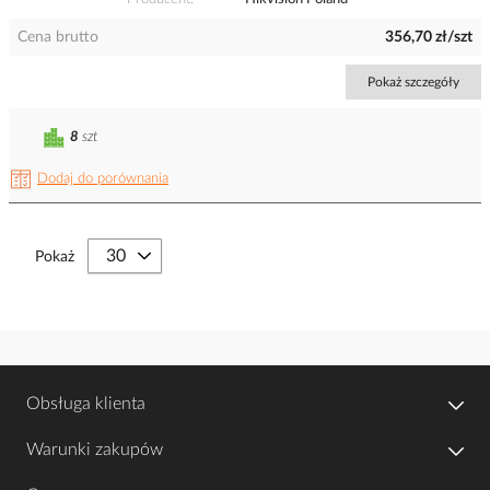
Cena brutto
356,70 zł/szt
Pokaż szczegóły
8
szt
Dodaj do porównania
Pokaż
Obsługa klienta
Warunki zakupów