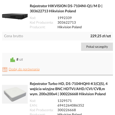
Rejestrator HIKVISION DS-7104NI-Q1/M D |
303622713 Hikvision Poland
Kod
1992339
Kod Producenta
303622713
Producent
Hikvision Poland
Cena brutto
229,25 zł/szt
Pokaż szczegóły
8
szt
Dodaj do porównania
Rejestrator Turbo-HD, DS-7104HQHI-K1(C)(S), 4
wejścia wizyjne BNC HDTVI/AHD/CVI/CVB,m
wym. 200x200x4 | 300226668 Hikvision Poland
Kod
1329571
EAN
6941264086352
Kod Producenta
300226668
Producent
Hikvision Poland