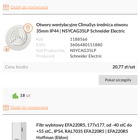
Dodaj do porównania
Otwory wentylacyjne ClimaSys średnica otworu
35mm IP44 | NSYCAG35LP Schneider Electric
Kod
1188566
EAN
3606480151880
Kod Producenta
NSYCAG35LP
Producent
Schneider Electric
Cena brutto
20,77 zł/szt
Pokaż szczegóły
18
szt
Dodaj do porównania
Filtr wylotowy EFA220R5, 177x177, od -40 stC do
+55 stC., IP54, RAL7035 EFA220R5 | EFA220R5
Hoffman (Eldon)