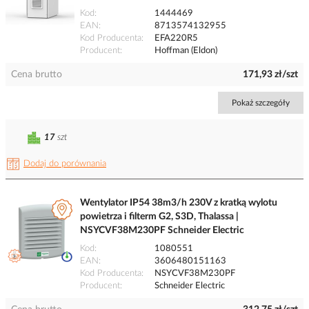
Kod
1444469
EAN
8713574132955
Kod Producenta
EFA220R5
Producent
Hoffman (Eldon)
Cena brutto
171,93 zł/szt
Pokaż szczegóły
17
szt
Dodaj do porównania
Wentylator IP54 38m3/h 230V z kratką wylotu
powietrza i filterm G2, S3D, Thalassa |
NSYCVF38M230PF Schneider Electric
Kod
1080551
EAN
3606480151163
Kod Producenta
NSYCVF38M230PF
Producent
Schneider Electric