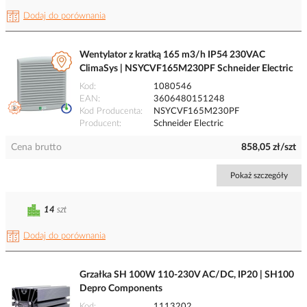
Dodaj do porównania
Wentylator z kratką 165 m3/h IP54 230VAC
ClimaSys | NSYCVF165M230PF Schneider Electric
Kod
1080546
EAN
3606480151248
Kod Producenta
NSYCVF165M230PF
Producent
Schneider Electric
Cena brutto
858,05 zł/szt
Pokaż szczegóły
14
szt
Dodaj do porównania
Grzałka SH 100W 110-230V AC/DC, IP20 | SH100
Depro Components
Kod
1113202