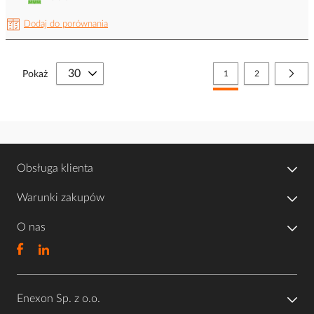
Dodaj do porównania
Strona
Aktualnie czytasz stronę
Strona
Stro
Nast
Pokaż
1
2
Obsługa klienta
Warunki zakupów
O nas
Enexon Sp. z o.o.