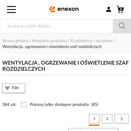
Zaloguj się / Z
Strona główna
Wszystkie produkty
Rozdzielnice i obudowy
Wentylacja , ogrzewanie i oświetlenie szaf rozdzielczych
WENTYLACJA , OGRZEWANIE I OŚWIETLENIE SZAF
ROZDZIELCZYCH
Filtr
384 szt.
Pokazuj tylko dostępne produkty
(85)
Strona
Aktualnie czytasz stronę
Strona
Stro
Nast
1
2