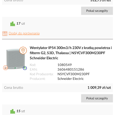
Cena brutto
312,75 zł/szt
Pokaż szczegóły
17
szt
Dodaj do porównania
Wentylator IP54 300m3/h 230V z kratką powietrza i
filterm G2, S3D, Thalassa | NSYCVF300M230PF
Schneider Electric
Kod
1080549
EAN
3606480151286
Kod Producenta
NSYCVF300M230PF
Producent
Schneider Electric
Cena brutto
1 009,39 zł/szt
Pokaż szczegóły
15
szt