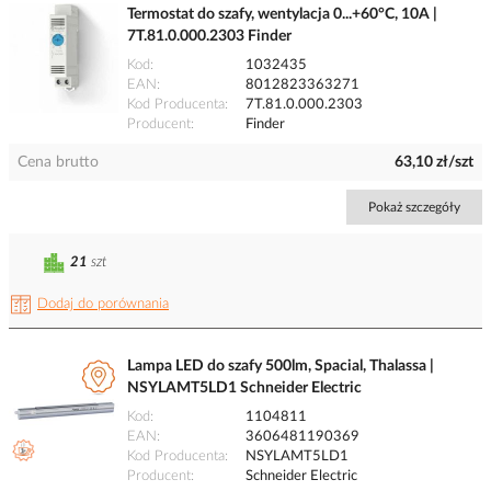
Termostat do szafy, wentylacja 0...+60°C, 10A |
7T.81.0.000.2303 Finder
Kod
1032435
EAN
8012823363271
Kod Producenta
7T.81.0.000.2303
Producent
Finder
Cena brutto
63,10 zł/szt
Pokaż szczegóły
21
szt
Dodaj do porównania
Lampa LED do szafy 500lm, Spacial, Thalassa |
NSYLAMT5LD1 Schneider Electric
Kod
1104811
EAN
3606481190369
Kod Producenta
NSYLAMT5LD1
Producent
Schneider Electric