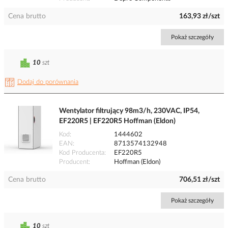
Cena brutto
163,93 zł/szt
Pokaż szczegóły
10
szt
Dodaj do porównania
Wentylator filtrujący 98m3/h, 230VAC, IP54,
EF220R5 | EF220R5 Hoffman (Eldon)
Kod
1444602
EAN
8713574132948
Kod Producenta
EF220R5
Producent
Hoffman (Eldon)
Cena brutto
706,51 zł/szt
Pokaż szczegóły
10
szt