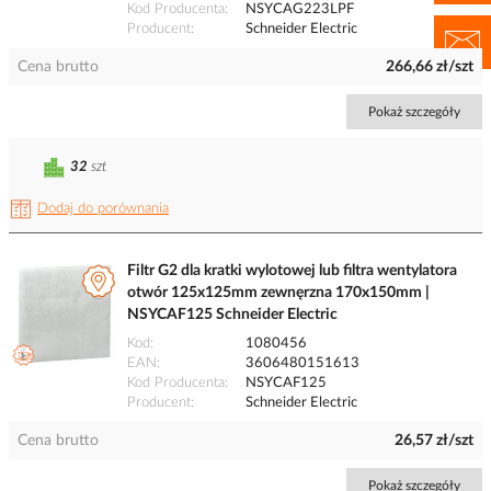
Kod Producenta
NSYCAG223LPF
Producent
Schneider Electric
Cena brutto
266,66 zł/szt
Pokaż szczegóły
32
szt
Dodaj do porównania
Filtr G2 dla kratki wylotowej lub filtra wentylatora
otwór 125x125mm zewnęrzna 170x150mm |
NSYCAF125 Schneider Electric
Kod
1080456
EAN
3606480151613
Kod Producenta
NSYCAF125
Producent
Schneider Electric
Cena brutto
26,57 zł/szt
Pokaż szczegóły