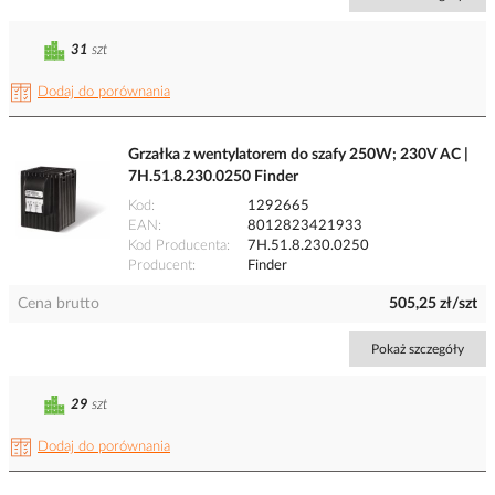
31
szt
Dodaj do porównania
Grzałka z wentylatorem do szafy 250W; 230V AC |
7H.51.8.230.0250 Finder
Kod
1292665
EAN
8012823421933
Kod Producenta
7H.51.8.230.0250
Producent
Finder
Cena brutto
505,25 zł/szt
Pokaż szczegóły
29
szt
Dodaj do porównania