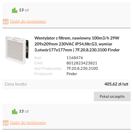
13
szt
Dodaj do porównania
Wentylator z filtrem, nawiewny 100m3/h 29W
209x209mm 230VAC IP54,filtr.G3, wymiar
3,otwór177x177mm | 7F.20.8.230.3100 Finder
Kod
1168476
EAN
8012823423821
Kod Producenta
7F.20.8.230.3100
Producent
Finder
Cena brutto
405,62 zł/szt
Pokaż szczegóły
13
szt
Dodaj do porównania