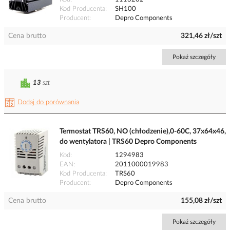
Kod Producenta
SH100
Producent
Depro Components
Cena brutto
321,46 zł/szt
Pokaż szczegóły
13
szt
Dodaj do porównania
Termostat TRS60, NO (chłodzenie),0-60C, 37x64x46,
do wentylatora | TRS60 Depro Components
Kod
1294983
EAN
2011000019983
Kod Producenta
TRS60
Producent
Depro Components
Cena brutto
155,08 zł/szt
Pokaż szczegóły