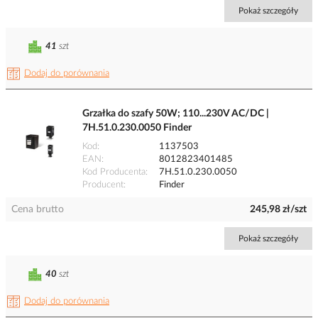
Pokaż szczegóły
41
szt
Dodaj do porównania
Grzałka do szafy 50W; 110...230V AC/DC |
7H.51.0.230.0050 Finder
Kod
1137503
EAN
8012823401485
Kod Producenta
7H.51.0.230.0050
Producent
Finder
Cena brutto
245,98 zł/szt
Pokaż szczegóły
40
szt
Dodaj do porównania