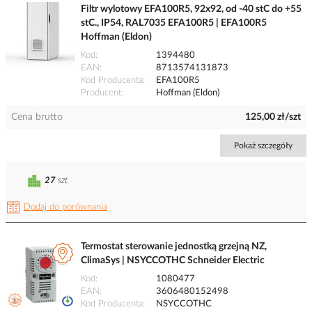
Filtr wylotowy EFA100R5, 92x92, od -40 stC do +55
stC., IP54, RAL7035 EFA100R5 | EFA100R5
Hoffman (Eldon)
Kod
1394480
EAN
8713574131873
Kod Producenta
EFA100R5
Producent
Hoffman (Eldon)
Cena brutto
125,00 zł/szt
Pokaż szczegóły
27
szt
Dodaj do porównania
Termostat sterowanie jednostką grzejną NZ,
ClimaSys | NSYCCOTHC Schneider Electric
Kod
1080477
EAN
3606480152498
Kod Producenta
NSYCCOTHC