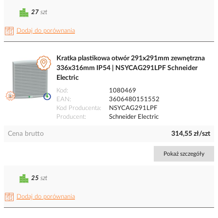
27
szt
Dodaj do porównania
Kratka plastikowa otwór 291x291mm zewnętrzna
336x316mm IP54 | NSYCAG291LPF Schneider
Electric
Kod
1080469
EAN
3606480151552
Kod Producenta
NSYCAG291LPF
Producent
Schneider Electric
Cena brutto
314,55 zł/szt
Pokaż szczegóły
25
szt
Dodaj do porównania