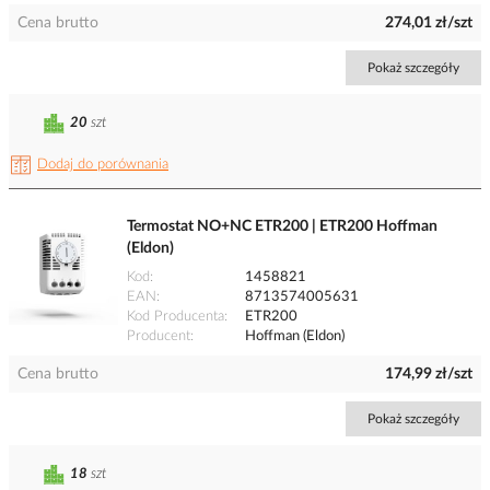
Cena brutto
274,01 zł/szt
Pokaż szczegóły
20
szt
Dodaj do porównania
Termostat NO+NC ETR200 | ETR200 Hoffman
(Eldon)
Kod
1458821
EAN
8713574005631
Kod Producenta
ETR200
Producent
Hoffman (Eldon)
Cena brutto
174,99 zł/szt
Pokaż szczegóły
18
szt