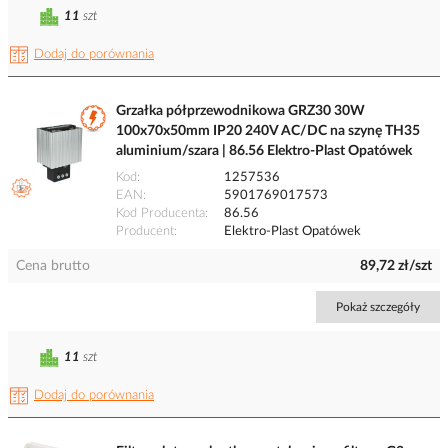
11
szt
Dodaj do porównania
Grzałka półprzewodnikowa GRZ30 30W
100x70x50mm IP20 240V AC/DC na szynę TH35
aluminium/szara | 86.56 Elektro-Plast Opatówek
Kod
1257536
EAN
5901769017573
Kod Producenta
86.56
Producent
Elektro-Plast Opatówek
Cena brutto
89,72 zł/szt
Pokaż szczegóły
11
szt
Dodaj do porównania