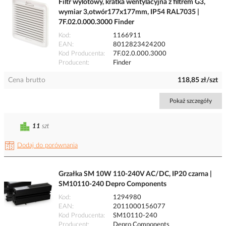
Filtr wylotowy, kratka wentylacyjna z filtrem G3,
wymiar 3,otwór177x177mm, IP54 RAL7035 |
7F.02.0.000.3000 Finder
Kod
1166911
EAN
8012823424200
Kod Producenta
7F.02.0.000.3000
Producent
Finder
Cena brutto
118,85 zł/szt
Pokaż szczegóły
11
szt
Dodaj do porównania
Grzałka SM 10W 110-240V AC/DC, IP20 czarna |
SM10110-240 Depro Components
Kod
1294980
EAN
2011000156077
Kod Producenta
SM10110-240
Producent
Depro Components