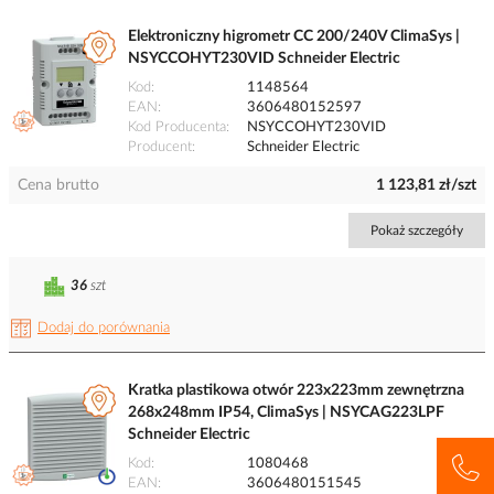
Elektroniczny higrometr CC 200/240V ClimaSys |
NSYCCOHYT230VID Schneider Electric
Kod
1148564
EAN
3606480152597
Kod Producenta
NSYCCOHYT230VID
Producent
Schneider Electric
Cena brutto
1 123,81 zł/szt
Pokaż szczegóły
36
szt
Dodaj do porównania
Kratka plastikowa otwór 223x223mm zewnętrzna
268x248mm IP54, ClimaSys | NSYCAG223LPF
Schneider Electric
Kod
1080468
EAN
3606480151545