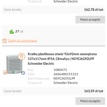
Producent
Schneider Electric
Cena brutto
162,78 zł/szt
Pokaż szczegóły
27
szt
Dodaj do porównania
Kratka plastikowa otwór 92x92mm zewnętrzna
137x117mm IP54, ClimaSys | NSYCAG92LPF
Schneider Electric
Kod
1080473
EAN
3606480151521
Kod Producenta
NSYCAG92LPF
Producent
Schneider Electric
Cena brutto
163,59 zł/szt
Pokaż szczegóły