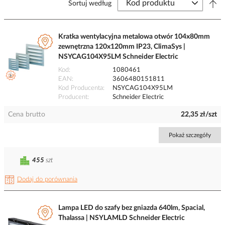
Sortuj według
Kratka wentylacyjna metalowa otwór 104x80mm
zewnętrzna 120x120mm IP23, ClimaSys |
NSYCAG104X95LM Schneider Electric
Kod
1080461
EAN
3606480151811
Kod Producenta
NSYCAG104X95LM
Producent
Schneider Electric
Cena brutto
22,35 zł/szt
Pokaż szczegóły
455
szt
Dodaj do porównania
Lampa LED do szafy bez gniazda 640lm, Spacial,
Thalassa | NSYLAMLD Schneider Electric