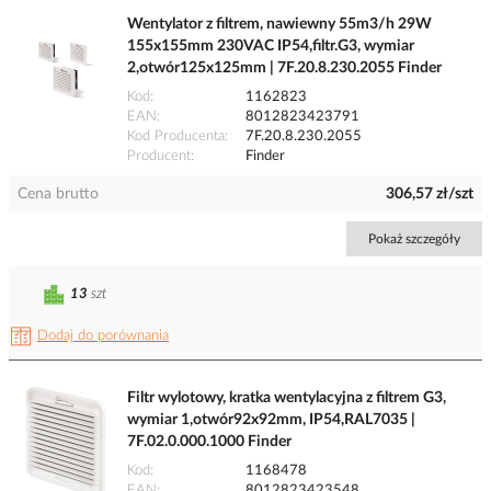
Wentylator z filtrem, nawiewny 55m3/h 29W
155x155mm 230VAC IP54,filtr.G3, wymiar
2,otwór125x125mm | 7F.20.8.230.2055 Finder
Kod
1162823
EAN
8012823423791
Kod Producenta
7F.20.8.230.2055
Producent
Finder
Cena brutto
306,57 zł/szt
Pokaż szczegóły
13
szt
Dodaj do porównania
Filtr wylotowy, kratka wentylacyjna z filtrem G3,
wymiar 1,otwór92x92mm, IP54,RAL7035 |
7F.02.0.000.1000 Finder
Kod
1168478
EAN
8012823423548