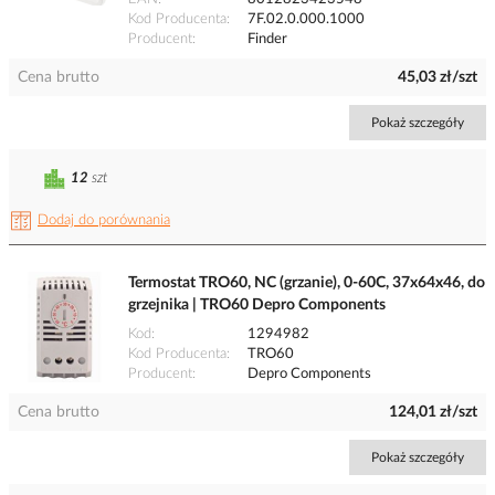
Kod Producenta
7F.02.0.000.1000
Producent
Finder
Cena brutto
45,03 zł/szt
Pokaż szczegóły
12
szt
Dodaj do porównania
Termostat TRO60, NC (grzanie), 0-60C, 37x64x46, do
grzejnika | TRO60 Depro Components
Kod
1294982
Kod Producenta
TRO60
Producent
Depro Components
Cena brutto
124,01 zł/szt
Pokaż szczegóły