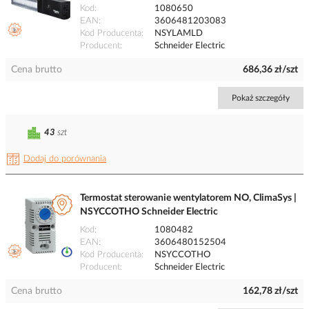
Kod
1080650
EAN
3606481203083
Kod Producenta
NSYLAMLD
Producent
Schneider Electric
Cena brutto
686,36 zł/szt
Pokaż szczegóły
43
szt
Dodaj do porównania
Termostat sterowanie wentylatorem NO, ClimaSys |
NSYCCOTHO Schneider Electric
Kod
1080482
EAN
3606480152504
Kod Producenta
NSYCCOTHO
Producent
Schneider Electric
Cena brutto
162,78 zł/szt