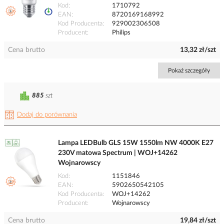
Kod
1710792
EAN
8720169168992
Kod Producenta
929002306508
Producent
Philips
Cena brutto
13,32 zł/szt
Pokaż szczegóły
885
szt
Dodaj do porównania
Lampa LEDBulb GLS 15W 1550lm NW 4000K E27
230V matowa Spectrum | WOJ+14262
Wojnarowscy
Kod
1151846
EAN
5902650542105
Kod Producenta
WOJ+14262
Producent
Wojnarowscy
Cena brutto
19,84 zł/szt