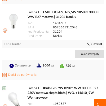
Lampa LED MILEDO A60 N 9,5W 1050lm 3000K
WW E27 matowa | 31204 Kanlux
Kod
1484607
EAN
8595665312046
Kod Producenta
31204
Producent
Kanlux
Cena brutto
5,33 zł/szt
Pokaż szczegóły
Do ustalenia
1000
szt
720
szt
Dodaj do porównania
Lampa LEDBulb GLS 9W 820lm WW 3000K E27
230V matowa ciepła biała | WOJ+14610_9W
Wojnarowscy
Kod
1952537