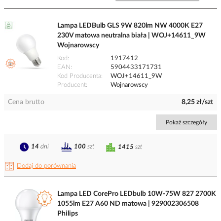
Lampa LEDBulb GLS 9W 820lm NW 4000K E27
230V matowa neutralna biała | WOJ+14611_9W
Wojnarowscy
Kod
1917412
EAN
5904433171731
Kod Producenta
WOJ+14611_9W
Producent
Wojnarowscy
Cena brutto
8,25 zł/szt
Pokaż szczegóły
14
dni
100
szt
1415
szt
Dodaj do porównania
Lampa LED CorePro LEDbulb 10W-75W 827 2700K
1055lm E27 A60 ND matowa | 929002306508
Philips