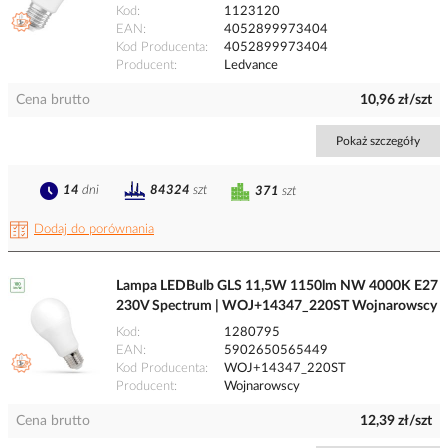
Kod
1123120
EAN
4052899973404
Kod Producenta
4052899973404
Producent
Ledvance
Cena brutto
10,96 zł/szt
Pokaż szczegóły
14
dni
84324
szt
371
szt
Dodaj do porównania
Lampa LEDBulb GLS 11,5W 1150lm NW 4000K E27
230V Spectrum | WOJ+14347_220ST Wojnarowscy
Kod
1280795
EAN
5902650565449
Kod Producenta
WOJ+14347_220ST
Producent
Wojnarowscy
Cena brutto
12,39 zł/szt