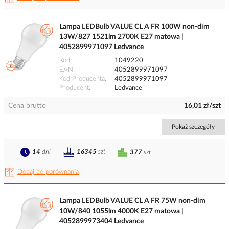
Lampa LEDBulb VALUE CL A FR 100W non-dim
13W/827 1521lm 2700K E27 matowa |
4052899971097 Ledvance
Kod
1049220
EAN
4052899971097
Kod Producenta
4052899971097
Producent
Ledvance
Cena brutto
16,01 zł/szt
Pokaż szczegóły
14
dni
16345
szt
377
szt
Dodaj do porównania
Lampa LEDBulb VALUE CL A FR 75W non-dim
10W/840 1055lm 4000K E27 matowa |
4052899973404 Ledvance