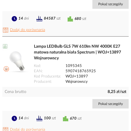
Pokaż szczegóły
14
dni
84587
szt
680
szt
Dodaj do porównania
Lampa LEDBulb GLS 7W 610lm NW 4000K E27
matowa naturalna biała Spectrum | WOJ+13897
Wojnarowscy
Kod
1095345
EAN
5907418765925
Kod Producenta
WOJ+13897
Producent
Wojnarowscy
Cena brutto
8,25 zł/szt
Pokaż szczegóły
14
dni
100
szt
670
szt
Dodaj do porównania