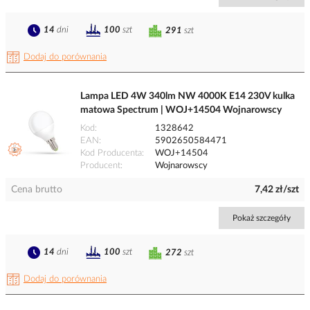
14
dni
100
szt
291
szt
Dodaj do porównania
Lampa LED 4W 340lm NW 4000K E14 230V kulka
matowa Spectrum | WOJ+14504 Wojnarowscy
Kod
1328642
EAN
5902650584471
Kod Producenta
WOJ+14504
Producent
Wojnarowscy
Cena brutto
7,42 zł/szt
Pokaż szczegóły
14
dni
100
szt
272
szt
Dodaj do porównania