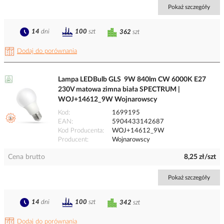
Pokaż szczegóły
14
dni
100
szt
362
szt
Dodaj do porównania
Lampa LEDBulb GLS 9W 840lm CW 6000K E27
230V matowa zimna biała SPECTRUM |
WOJ+14612_9W Wojnarowscy
Kod
1699195
EAN
5904433142687
Kod Producenta
WOJ+14612_9W
Producent
Wojnarowscy
Cena brutto
8,25 zł/szt
Pokaż szczegóły
14
dni
100
szt
342
szt
Dodaj do porównania