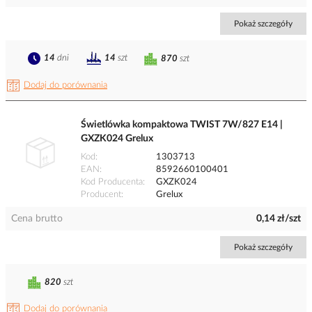
Pokaż szczegóły
14
dni
14
szt
870
szt
Dodaj do porównania
Świetlówka kompaktowa TWIST 7W/827 E14 |
GXZK024 Grelux
Kod
1303713
EAN
8592660100401
Kod Producenta
GXZK024
Producent
Grelux
Cena brutto
0,14 zł/szt
Pokaż szczegóły
820
szt
Dodaj do porównania