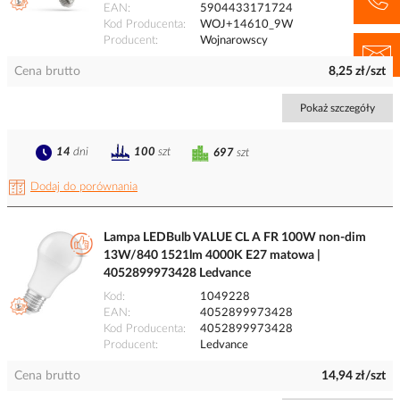
EAN
5904433171724
Kod Producenta
WOJ+14610_9W
Producent
Wojnarowscy
Cena brutto
8,25 zł/szt
Pokaż szczegóły
14
dni
100
szt
697
szt
Dodaj do porównania
Lampa LEDBulb VALUE CL A FR 100W non-dim
13W/840 1521lm 4000K E27 matowa |
4052899973428 Ledvance
Kod
1049228
EAN
4052899973428
Kod Producenta
4052899973428
Producent
Ledvance
Cena brutto
14,94 zł/szt