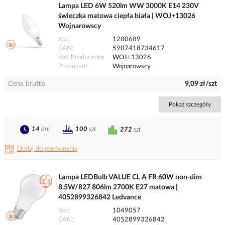
Lampa LED 6W 520lm WW 3000K E14 230V
świeczka matowa ciepła biała | WOJ+13026
Wojnarowscy
Kod
1280689
EAN
5907418734617
Kod Producenta
WOJ+13026
Producent
Wojnarowscy
Cena brutto
9,09 zł/szt
Pokaż szczegóły
14
dni
100
szt
272
szt
Dodaj do porównania
Lampa LEDBulb VALUE CL A FR 60W non-dim
8,5W/827 806lm 2700K E27 matowa |
4052899326842 Ledvance
Kod
1049057
EAN
4052899326842