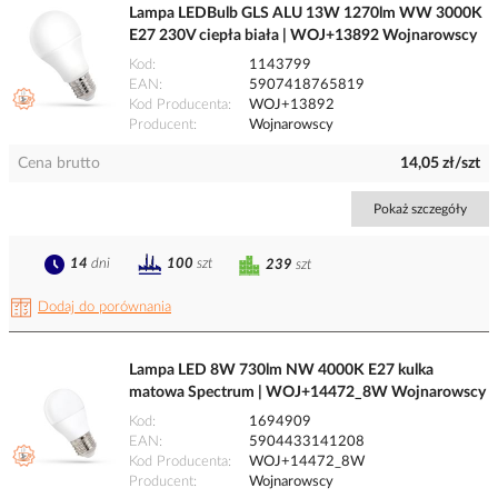
Lampa LEDBulb GLS ALU 13W 1270lm WW 3000K
E27 230V ciepła biała | WOJ+13892 Wojnarowscy
Kod
1143799
EAN
5907418765819
Kod Producenta
WOJ+13892
Producent
Wojnarowscy
Cena brutto
14,05 zł/szt
Pokaż szczegóły
14
dni
100
szt
239
szt
Dodaj do porównania
Lampa LED 8W 730lm NW 4000K E27 kulka
matowa Spectrum | WOJ+14472_8W Wojnarowscy
Kod
1694909
EAN
5904433141208
Kod Producenta
WOJ+14472_8W
Producent
Wojnarowscy