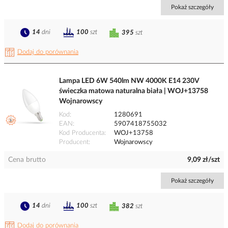
Pokaż szczegóły
14
dni
100
szt
395
szt
Dodaj do porównania
Lampa LED 6W 540lm NW 4000K E14 230V
świeczka matowa naturalna biała | WOJ+13758
Wojnarowscy
Kod
1280691
EAN
5907418755032
Kod Producenta
WOJ+13758
Producent
Wojnarowscy
Cena brutto
9,09 zł/szt
Pokaż szczegóły
14
dni
100
szt
382
szt
Dodaj do porównania