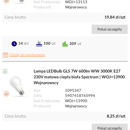
Kod Producenta
WOJ+13113
Producent
Wojnarowscy
Cena brutto
19,84 zł/szt
Pokaż szczegóły
14
dni
100
szt
309
szt
Dodaj do porównania
Lampa LEDBulb GLS 7W 600lm WW 3000K E27
230V matowa ciepła biała Spectrum | WOJ+13900
Wojnarowscy
Kod
1095347
EAN
5907418765994
Kod Producenta
WOJ+13900
Producent
Wojnarowscy
Cena brutto
8,25 zł/szt
Pokaż szczegóły