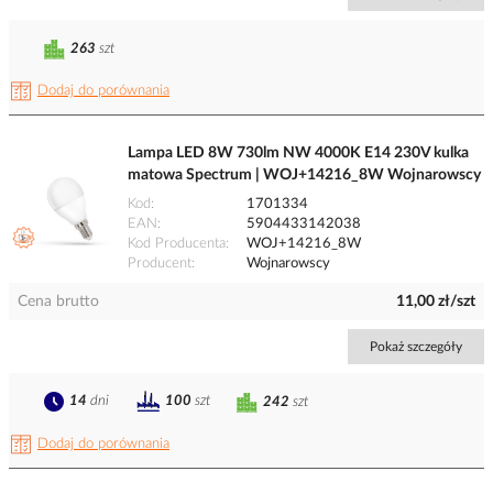
263
szt
Dodaj do porównania
Lampa LED 8W 730lm NW 4000K E14 230V kulka
matowa Spectrum | WOJ+14216_8W Wojnarowscy
Kod
1701334
EAN
5904433142038
Kod Producenta
WOJ+14216_8W
Producent
Wojnarowscy
Cena brutto
11,00 zł/szt
Pokaż szczegóły
14
dni
100
szt
242
szt
Dodaj do porównania