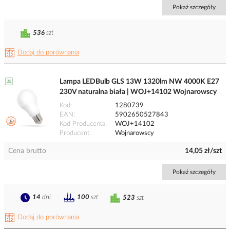
Pokaż szczegóły
536
szt
Dodaj do porównania
Lampa LEDBulb GLS 13W 1320lm NW 4000K E27
230V naturalna biała | WOJ+14102 Wojnarowscy
Kod
1280739
EAN
5902650527843
Kod Producenta
WOJ+14102
Producent
Wojnarowscy
Cena brutto
14,05 zł/szt
Pokaż szczegóły
14
dni
100
szt
523
szt
Dodaj do porównania