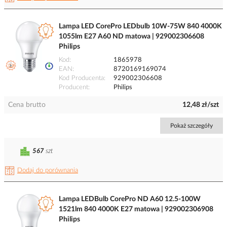
Lampa LED CorePro LEDbulb 10W-75W 840 4000K
1055lm E27 A60 ND matowa | 929002306608
Philips
Kod
1865978
EAN
8720169169074
Kod Producenta
929002306608
Producent
Philips
Cena brutto
12,48 zł/szt
Pokaż szczegóły
567
szt
Dodaj do porównania
Lampa LEDBulb CorePro ND A60 12.5-100W
1521lm 840 4000K E27 matowa | 929002306908
Philips