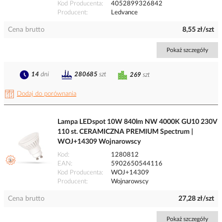
Kod Producenta
4052899326842
Producent
Ledvance
Cena brutto
8,55 zł/szt
Pokaż szczegóły
14
dni
280685
szt
269
szt
Dodaj do porównania
Lampa LEDspot 10W 840lm NW 4000K GU10 230V
110 st. CERAMICZNA PREMIUM Spectrum |
WOJ+14309 Wojnarowscy
Kod
1280812
EAN
5902650544116
Kod Producenta
WOJ+14309
Producent
Wojnarowscy
Cena brutto
27,28 zł/szt
Pokaż szczegóły