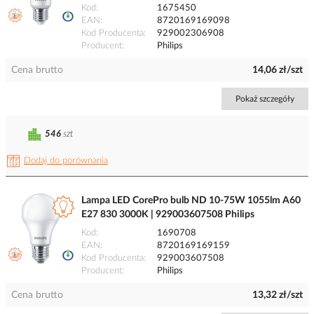
Kod
1675450
EAN
8720169169098
Kod Producenta
929002306908
Producent
Philips
Cena brutto
14,06 zł/szt
Pokaż szczegóły
546
szt
Dodaj do porównania
Lampa LED CorePro bulb ND 10-75W 1055lm A60
E27 830 3000K | 929003607508 Philips
Kod
1690708
EAN
8720169169159
Kod Producenta
929003607508
Producent
Philips
Cena brutto
13,32 zł/szt