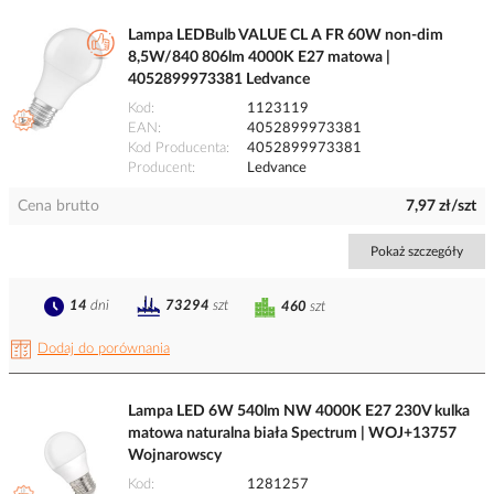
Lampa LEDBulb VALUE CL A FR 60W non-dim
8,5W/840 806lm 4000K E27 matowa |
4052899973381 Ledvance
Kod
1123119
EAN
4052899973381
Kod Producenta
4052899973381
Producent
Ledvance
Cena brutto
7,97 zł/szt
Pokaż szczegóły
14
dni
73294
szt
460
szt
Dodaj do porównania
Lampa LED 6W 540lm NW 4000K E27 230V kulka
matowa naturalna biała Spectrum | WOJ+13757
Wojnarowscy
Kod
1281257