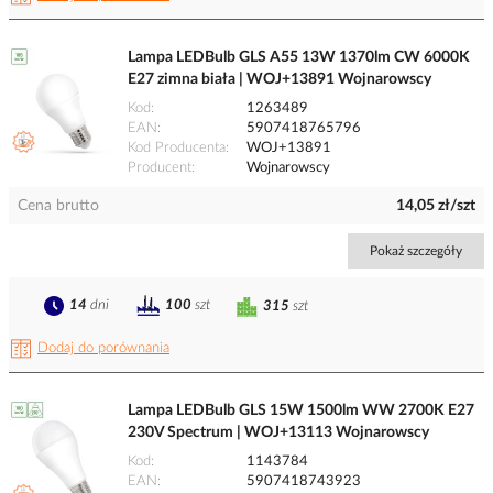
Lampa LEDBulb GLS A55 13W 1370lm CW 6000K
E27 zimna biała | WOJ+13891 Wojnarowscy
Kod
1263489
EAN
5907418765796
Kod Producenta
WOJ+13891
Producent
Wojnarowscy
Cena brutto
14,05 zł/szt
Pokaż szczegóły
14
dni
100
szt
315
szt
Dodaj do porównania
Lampa LEDBulb GLS 15W 1500lm WW 2700K E27
230V Spectrum | WOJ+13113 Wojnarowscy
Kod
1143784
EAN
5907418743923