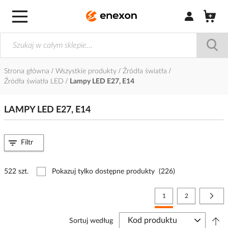
Zaloguj się / Z
Strona główna
Wszystkie produkty
Źródła światła
Źródła światła LED
Lampy LED E27, E14
LAMPY LED E27, E14
Filtr
522 szt.
Pokazuj tylko dostępne produkty
(226)
Strona
Aktualnie czytasz stronę
Strona
Stro
Nast
1
2
Sortuj według