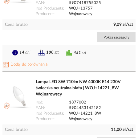
EAN
5907418755025
Kod Producenta
WOJ+13757
Producent
Wojnarowscy
Cena brutto
9,09 zł/szt
Pokaż szczegóły
14
dni
100
szt
451
szt
Dodaj do porównania
Lampa LED 8W 710lm NW 4000K E14 230V
świeczka neutralna biała | WOJ+14221_8W
Wojnarowscy
Kod
1877002
EAN
5904433142182
Kod Producenta
WOJ+14221_8W
Producent
Wojnarowscy
Cena brutto
11,00 zł/szt