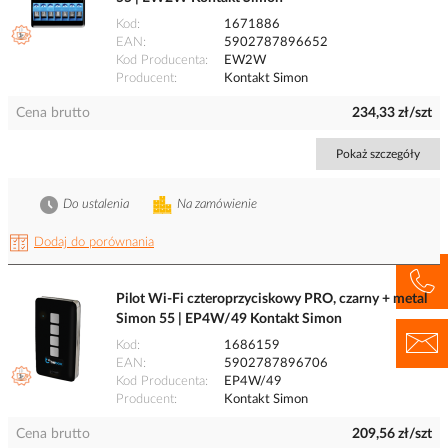
Kod
1671886
EAN
5902787896652
Kod Producenta
EW2W
Producent
Kontakt Simon
Cena brutto
234,33 zł/szt
Pokaż szczegóły
Do ustalenia
Na zamówienie
Dodaj do porównania
Pilot Wi-Fi czteroprzyciskowy PRO, czarny + metal
Simon 55 | EP4W/49 Kontakt Simon
Kod
1686159
EAN
5902787896706
Kod Producenta
EP4W/49
Producent
Kontakt Simon
Cena brutto
209,56 zł/szt