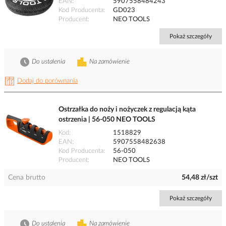
EAN
5907558484243
Kod Producenta
GD023
Producent
NEO TOOLS
Pokaż szczegóły
Do ustalenia
Na zamówienie
Dodaj do porównania
Ostrzałka do noży i nożyczek z regulacją kąta
ostrzenia | 56-050 NEO TOOLS
Kod
1518829
EAN
5907558482638
Kod Producenta
56-050
Producent
NEO TOOLS
Cena brutto
54,48 zł/szt
Pokaż szczegóły
Do ustalenia
Na zamówienie