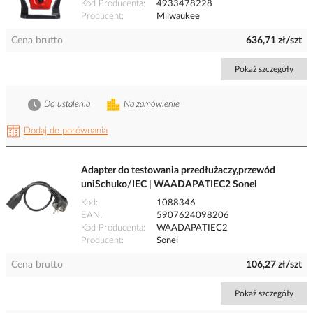
Kod Producenta
4933478228
Producent
Milwaukee
Cena brutto
636,71 zł/szt
Pokaż szczegóły
Do ustalenia
Na zamówienie
Dodaj do porównania
Adapter do testowania przedłużaczy,przewód
uniSchuko/IEC | WAADAPATIEC2 Sonel
Kod
1088346
EAN
5907624098206
Kod Producenta
WAADAPATIEC2
Producent
Sonel
Cena brutto
106,27 zł/szt
Pokaż szczegóły