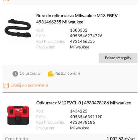
Rura do odkurzacza Milwaukee M18 FBPV |
4931466255 Milwaukee
Kod
1388332
EAN
4058546274726
Kod Producenta
4931466255
Producent
Milwaukee
Pokaż szczegóły
Do ustalenia
Na zamówienie
Dodaj do porównania
Odkurzacz M12FVCL-0 | 4933478186 Milwaukee
Kod
1434225
EAN
4058546341190
Kod Producenta
4933478186
Producent
Milwaukee
Cena brutto
1 002,63 zł/szt