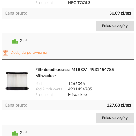
Producent
NEO TOOLS
Cena brutto
30,09 zł/szt
Pokaż szczegóły
2
szt
Dodaj do porównania
Filtr do odkurzacza M18 CV | 4931454785
Milwaukee
Kod
1266046
Kod Producenta
4931454785
Producent
Milwaukee
Cena brutto
127,08 zł/szt
Pokaż szczegóły
2
szt