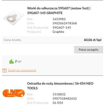
Worki do odkurzacza 59G607 (zestaw 5szt) |
59G607-145 GRAPHITE
Kod
1653983
EAN
5902062478368
Kod Producenta
59G607-145
Producent
Graphite
Cena brutto
60,06 zł/kpl
Pokaż szczegóły
2
kpl
Dodaj do porównania
Ostrzałka do noży, kieszonkowa | 56-054 NEO
TOOLS
Kod
1518832
EAN
5907558482652
Kod Producenta
56-054