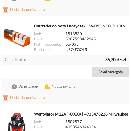
Dodaj do porównania
Ostrzałka do noży i nożyczek | 56-053 NEO TOOLS
Kod
1518830
EAN
5907558482645
Kod Producenta
56-053
Producent
NEO TOOLS
Cena brutto
36,70 zł/szt
Pokaż szczegóły
Do ustalenia
Na zamówienie
Dodaj do porównania
Wentylator M12AF-0 XXX | 4933478228 Milwaukee
Kod
1502577
EAN
4058546344054