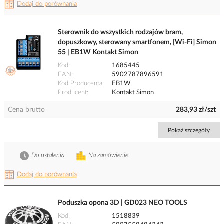
Dodaj do porównania
Sterownik do wszystkich rodzajów bram,
dopuszkowy, sterowany smartfonem, [Wi‑Fi] Simon
55 | EB1W Kontakt Simon
Kod
1685445
EAN
5902787896591
Kod Producenta
EB1W
Producent
Kontakt Simon
Cena brutto
283,93 zł/szt
Pokaż szczegóły
Do ustalenia
Na zamówienie
Dodaj do porównania
Poduszka opona 3D | GD023 NEO TOOLS
Kod
1518839