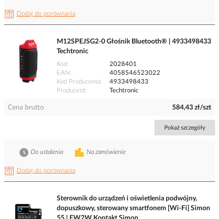
Dodaj do porównania
M12SPEJSG2-0 Głośnik Bluetooth® | 4933498433
Techtronic
Kod
2028401
EAN
4058546523022
Kod Producenta
4933498433
Producent
Techtronic
Cena brutto
584,43 zł/szt
Pokaż szczegóły
Do ustalenia
Na zamówienie
Dodaj do porównania
Sterownik do urządzeń i oświetlenia podwójny,
dopuszkowy, sterowany smartfonem [Wi-Fi] Simon
55 | EW2W Kontakt Simon