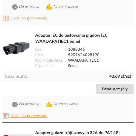
Do ustalenia
Na zamówienie
Dodaj do porównania
Adapter IEC do testowania prądów IEC |
WAADAPATIEC1 Sonel
Kod
1088345
EAN
5907624098190
Kod Producenta
WAADAPATIEC1
Producent
Sonel
Cena brutto
43,69 zł/szt
Pokaż szczegóły
Do ustalenia
Na zamówienie
Dodaj do porównania
Adapter gniazd trójfazowych 32A do PAT 4P |