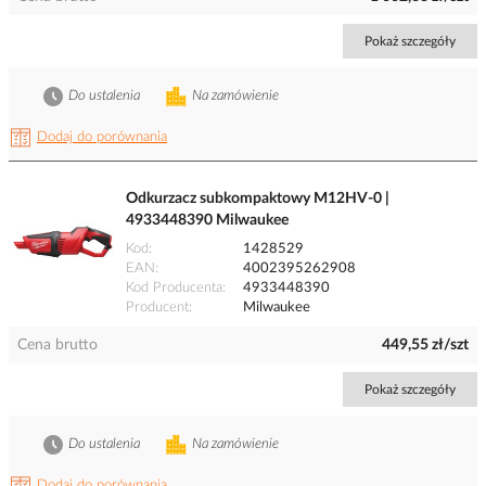
Pokaż szczegóły
Do ustalenia
Na zamówienie
Dodaj do porównania
Odkurzacz subkompaktowy M12HV-0 |
4933448390 Milwaukee
Kod
1428529
EAN
4002395262908
Kod Producenta
4933448390
Producent
Milwaukee
Cena brutto
449,55 zł/szt
Pokaż szczegóły
Do ustalenia
Na zamówienie
Dodaj do porównania