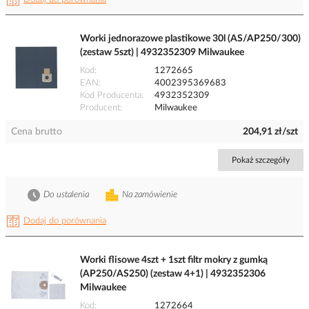
Worki jednorazowe plastikowe 30l (AS/AP250/300)
(zestaw 5szt) | 4932352309 Milwaukee
Kod
1272665
EAN
4002395369683
Kod Producenta
4932352309
Producent
Milwaukee
Cena brutto
204,91 zł/szt
Pokaż szczegóły
Do ustalenia
Na zamówienie
Dodaj do porównania
Worki flisowe 4szt + 1szt filtr mokry z gumką
(AP250/AS250) (zestaw 4+1) | 4932352306
Milwaukee
Kod
1272664