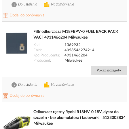
Do ustalenia
Na zamówienie
Dodaj do porównania
Filtr odkurzacza M18FBPV-0 FUEL BACK PACK
VAC | 4931466204 Milwaukee
Kod
1369932
EAN
4058546274214
Kod Producenta
4931466204
Producent
Milwaukee
Pokaż szczegóły
Do ustalenia
Na zamówienie
Dodaj do porównania
Odkurzacz ręczny Ryobi R18HV-0 18V, dysza do
szczelin - bez akumulatora i ładowarki | 5133003834
Milwaukee