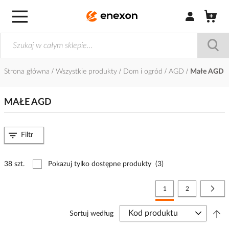
Zaloguj się / Z
Strona główna
Wszystkie produkty
Dom i ogród
AGD
Małe AGD
MAŁE AGD
Filtr
38 szt.
Pokazuj tylko dostępne produkty
(3)
Strona
Aktualnie czytasz stronę
Strona
Stro
Nast
1
2
Sortuj według