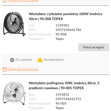
Dodaj do porównania
Wentylator, cyrkulator powietrza 100W średnica
50cm | 90-008 TOPEX
Kod
1339301
EAN
5907558442786
Kod Producenta
90-008
Producent
Topex
Pokaż szczegóły
Do ustalenia
Na zamówienie
Dodaj do porównania
Wentylator podłogowy 50W, średnica 30cm, 3
prędkości nawiewu | 90-005 TOPEX
Kod
1433852
EAN
5907558442755
Kod Producenta
90-005
Producent
Topex