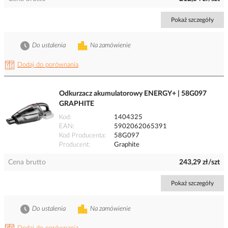
Pokaż szczegóły
Do ustalenia
Na zamówienie
Dodaj do porównania
Odkurzacz akumulatorowy ENERGY+ | 58G097
GRAPHITE
Kod
1404325
EAN
5902062065391
Kod Producenta
58G097
Producent
Graphite
Cena brutto
243,29 zł/szt
Pokaż szczegóły
Do ustalenia
Na zamówienie