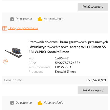
Pokaż szczegóły
Do ustalenia
Na zamówienie
Dodaj do porównania
Sterownik do drzwi i bram garażowych, przesuwnych
i dwuskrzydłowych z zewn. anteną Wi-Fi, Simon 55 |
EB1W.PRO Kontakt Simon
Kod
1685449
EAN
5902787896836
Kod Producenta
EB1W.PRO
Producent
Kontakt Simon
Cena brutto
395,56 zł/szt
Pokaż szczegóły
Do ustalenia
Na zamówienie