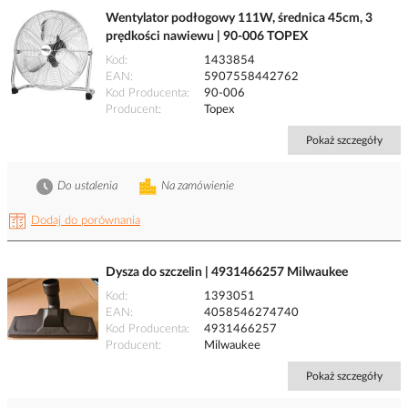
Wentylator podłogowy 111W, średnica 45cm, 3
prędkości nawiewu | 90-006 TOPEX
Kod
1433854
EAN
5907558442762
Kod Producenta
90-006
Producent
Topex
Pokaż szczegóły
Do ustalenia
Na zamówienie
Dodaj do porównania
Dysza do szczelin | 4931466257 Milwaukee
Kod
1393051
EAN
4058546274740
Kod Producenta
4931466257
Producent
Milwaukee
Pokaż szczegóły