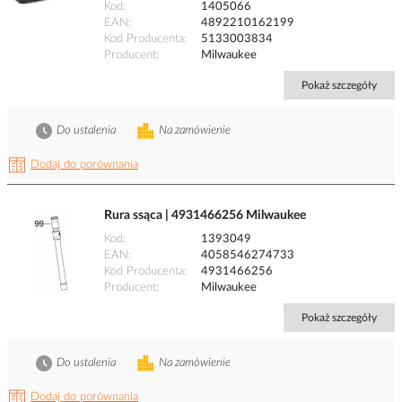
Kod
1405066
EAN
4892210162199
Kod Producenta
5133003834
Producent
Milwaukee
Pokaż szczegóły
Do ustalenia
Na zamówienie
Dodaj do porównania
Rura ssąca | 4931466256 Milwaukee
Kod
1393049
EAN
4058546274733
Kod Producenta
4931466256
Producent
Milwaukee
Pokaż szczegóły
Do ustalenia
Na zamówienie
Dodaj do porównania