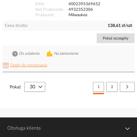
EAN
4002395369652
Kod Producenta
4932352306
Producent
Milwaukee
Cena brutto
138,61 zł/szt
Pokaż szczegóły
Do ustalenia
Na zamówienie
Dodaj do porównania
Strona
Aktualnie czytasz stronę
Strona
Stro
Nast
Pokaż
1
2
Obsługa klienta