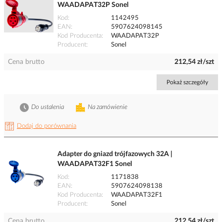
WAADAPAT32P Sonel
Kod
1142495
EAN
5907624098145
Kod Producenta
WAADAPAT32P
Producent
Sonel
Cena brutto
212,54 zł/szt
Pokaż szczegóły
Do ustalenia
Na zamówienie
Dodaj do porównania
Adapter do gniazd trójfazowych 32A |
WAADAPAT32F1 Sonel
Kod
1171838
EAN
5907624098138
Kod Producenta
WAADAPAT32F1
Producent
Sonel
Cena brutto
212,54 zł/szt