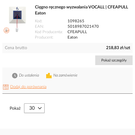
Cięgno ręcznego wyzwalania VOCALL | CFEAPULL
Eaton
Kod
1098265
EAN
5018987021470
Kod Producenta
CFEAPULL
Producent
Eaton
Cena brutto
218,83 zł/szt
Pokaż szczegóły
Do ustalenia
Na zamówienie
Dodaj do porównania
Pokaż