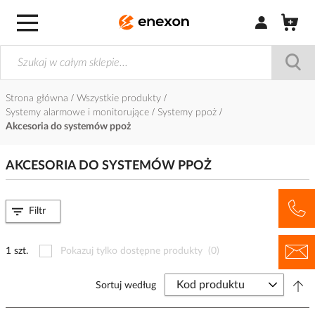
Zaloguj się / Z
Strona główna
Wszystkie produkty
Systemy alarmowe i monitorujące
Systemy ppoż
Akcesoria do systemów ppoż
AKCESORIA DO SYSTEMÓW PPOŻ
Filtr
1 szt.
Pokazuj tylko dostępne produkty
(0)
Sortuj według