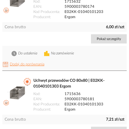
Kod
1715632
EAN
5900003780174
Kod Producenta
E02KK-01040101203
Producent
Ergom
Cena brutto
6,00 zł/szt
Pokaż szczegóły
Do ustalenia
Na zamówienie
Dodaj do porównania
Uchwyt przewodów CO 80x80 | E02KK-
01040101303 Ergom
Kod
1715636
EAN
5900003780181
Kod Producenta
E02KK-01040101303
Producent
Ergom
Cena brutto
7,21 zł/szt