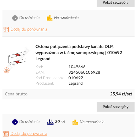
Pokaż szczegóły
Do ustalenia
Na zamówienie
Dodaj do porównania
Osłona połączenia podstawy kanału DLP,
wyposażona w taśmę samoprzylepną | 010692
Legrand
Kod
1049666
EAN
3245060106928
Kod Producenta
010692
Producent
Legrand
Cena brutto
25,94 zł/szt
Pokaż szczegóły
Do ustalenia
20
szt
Na zamówienie
Dodaj do porównania