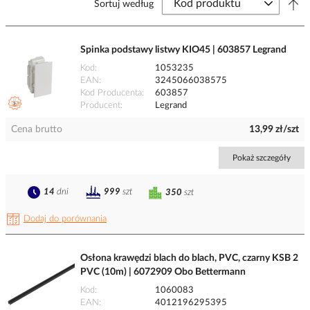
Sortuj według
Spinka podstawy listwy KIO45 | 603857 Legrand
Kod
1053235
EAN
3245066038575
Kod Producenta
603857
Producent
Legrand
Cena brutto
13,99 zł/szt
Pokaż szczegóły
14
dni
999
szt
350
szt
Dodaj do porównania
Osłona krawędzi blach do blach, PVC, czarny KSB 2
PVC (10m) | 6072909 Obo Bettermann
Kod
1060083
EAN
4012196295395