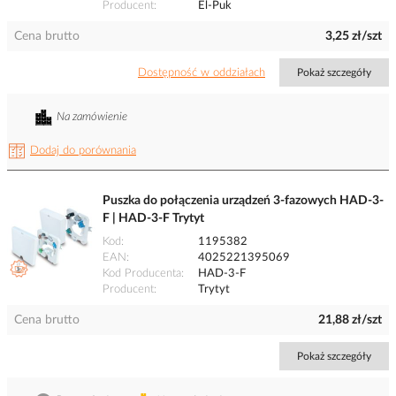
Producent
El-Puk
Cena brutto
3,25 zł/szt
Dostępność w oddziałach
Pokaż szczegóły
Na zamówienie
Dodaj do porównania
Puszka do połączenia urządzeń 3-fazowych HAD-3-
F | HAD-3-F Trytyt
Kod
1195382
EAN
4025221395069
Kod Producenta
HAD-3-F
Producent
Trytyt
Cena brutto
21,88 zł/szt
Pokaż szczegóły