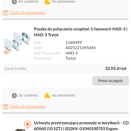
Do ustalenia
Na zamówienie
Dodaj do porównania
Puszka do połączenia urządzeń 3-fazowych HAD-3 |
HAD-3 Trytyt
Kod
1260499
EAN
4025221395045
Kod Producenta
HAD-3
Producent
Trytyt
Cena brutto
22,93 zł/szt
Pokaż szczegóły
Do ustalenia
Na zamówienie
Dodaj do porównania
Uchwyty przytrzymujące przewody w korytkach - CO
60X60 (10 SZT.) | E02KK-01040100703 Ergom