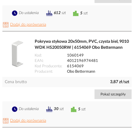
Do ustalenia
612
szt
5
szt
Dodaj do porównania
Pokrywa stykowa 20x50mm, PVC, czysta biel, 9010
WDK HS20050RW | 6154069 Obo Bettermann
Kod
1060149
EAN
4012196974481
Kod Producenta
6154069
Producent
Obo Bettermann
Cena brutto
3,87 zł/szt
Pokaż szczegóły
Do ustalenia
30
szt
5
szt
Dodaj do porównania