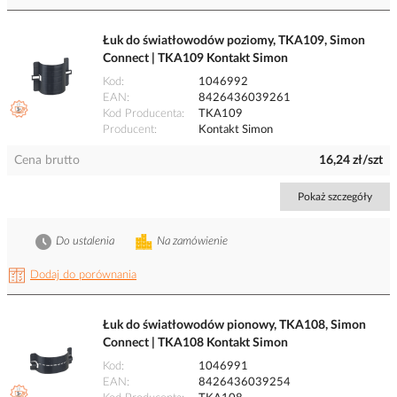
Łuk do światłowodów poziomy, TKA109, Simon
Connect | TKA109 Kontakt Simon
Kod
1046992
EAN
8426436039261
Kod Producenta
TKA109
Producent
Kontakt Simon
Cena brutto
16,24 zł/szt
Pokaż szczegóły
Do ustalenia
Na zamówienie
Dodaj do porównania
Łuk do światłowodów pionowy, TKA108, Simon
Connect | TKA108 Kontakt Simon
Kod
1046991
EAN
8426436039254