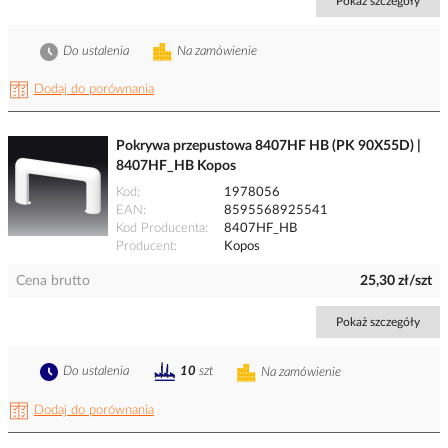
Pokaż szczegóły
Do ustalenia
Na zamówienie
Dodaj do porównania
Pokrywa przepustowa 8407HF HB (PK 90X55D) |
8407HF_HB Kopos
Kod
1978056
EAN
8595568925541
Kod Producenta
8407HF_HB
Producent
Kopos
Cena brutto
25,30 zł/szt
Pokaż szczegóły
Do ustalenia
10
szt
Na zamówienie
Dodaj do porównania