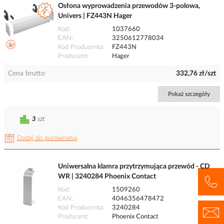
Osłona wyprowadzenia przewodów 3-polowa,
Univers | FZ443N Hager
Kod
1037660
EAN
3250612778034
Kod Producenta
FZ443N
Producent
Hager
Cena brutto
332,76 zł/szt
Pokaż szczegóły
3
szt
Dodaj do porównania
Uniwersalna klamra przytrzymująca przewód - CD
WR | 3240284 Phoenix Contact
Kod
1509260
EAN
4046356478472
Kod Producenta
3240284
Producent
Phoenix Contact