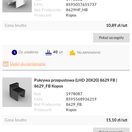
EAN
8595057655737
Kod Producenta
8629HF_HB
Producent
Kopos
Cena brutto
10,89 zł/szt
Pokaż szczegóły
Do ustalenia
40
szt
Na zamówienie
Dodaj do porównania
Pokrywa przepustowa (LHD 20X20) 8629 FB |
8629_FB Kopos
Kod
1978087
EAN
8595568936219
Kod Producenta
8629_FB
Producent
Kopos
Cena brutto
15,10 zł/szt