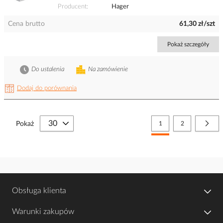
Producent
Hager
Cena brutto
61,30 zł/szt
Pokaż szczegóły
Do ustalenia
Na zamówienie
Dodaj do porównania
Strona
Aktualnie czytasz stronę
Strona
Stro
Nast
Pokaż
1
2
Obsługa klienta
Warunki zakupów