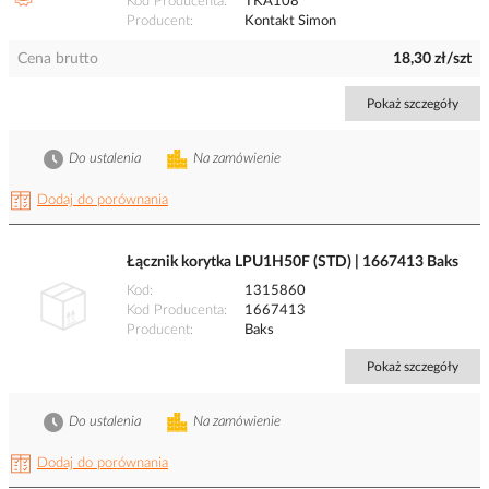
Kod Producenta
TKA108
Producent
Kontakt Simon
Cena brutto
18,30 zł/szt
Pokaż szczegóły
Do ustalenia
Na zamówienie
Dodaj do porównania
Łącznik korytka LPU1H50F (STD) | 1667413 Baks
Kod
1315860
Kod Producenta
1667413
Producent
Baks
Pokaż szczegóły
Do ustalenia
Na zamówienie
Dodaj do porównania