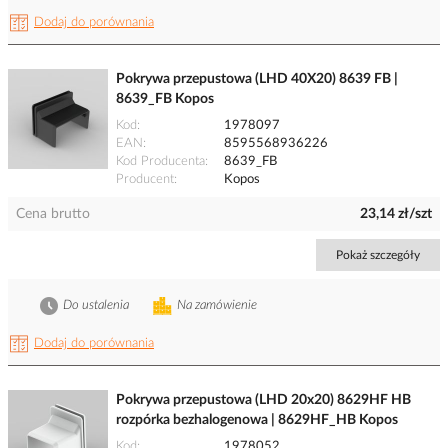
Dodaj do porównania
Pokrywa przepustowa (LHD 40X20) 8639 FB |
8639_FB Kopos
Kod
1978097
EAN
8595568936226
Kod Producenta
8639_FB
Producent
Kopos
Cena brutto
23,14 zł/szt
Pokaż szczegóły
Do ustalenia
Na zamówienie
Dodaj do porównania
Pokrywa przepustowa (LHD 20x20) 8629HF HB
rozpórka bezhalogenowa | 8629HF_HB Kopos
Kod
1978052