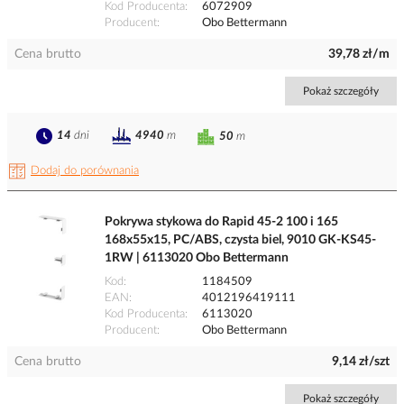
Kod Producenta
6072909
Producent
Obo Bettermann
Cena brutto
39,78 zł/m
Pokaż szczegóły
14
dni
4940
m
50
m
Dodaj do porównania
Pokrywa stykowa do Rapid 45-2 100 i 165
168x55x15, PC/ABS, czysta biel, 9010 GK-KS45-
1RW | 6113020 Obo Bettermann
Kod
1184509
EAN
4012196419111
Kod Producenta
6113020
Producent
Obo Bettermann
Cena brutto
9,14 zł/szt
Pokaż szczegóły