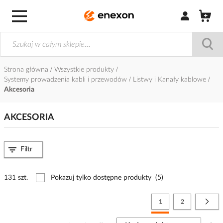
Zaloguj się / Z
Strona główna
Wszystkie produkty
Systemy prowadzenia kabli i przewodów
Listwy i Kanały kablowe
Akcesoria
AKCESORIA
Filtr
131 szt.
Pokazuj tylko dostępne produkty
(5)
Strona
Aktualnie czytasz stronę
Strona
Stro
Nast
1
2