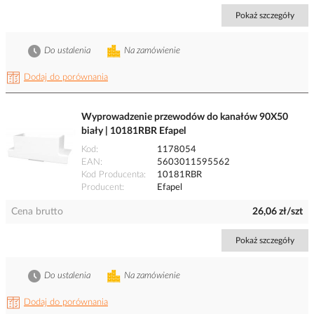
Pokaż szczegóły
Do ustalenia
Na zamówienie
Dodaj do porównania
Wyprowadzenie przewodów do kanałów 90X50
biały | 10181RBR Efapel
Kod
1178054
EAN
5603011595562
Kod Producenta
10181RBR
Producent
Efapel
Cena brutto
26,06 zł/szt
Pokaż szczegóły
Do ustalenia
Na zamówienie
Dodaj do porównania