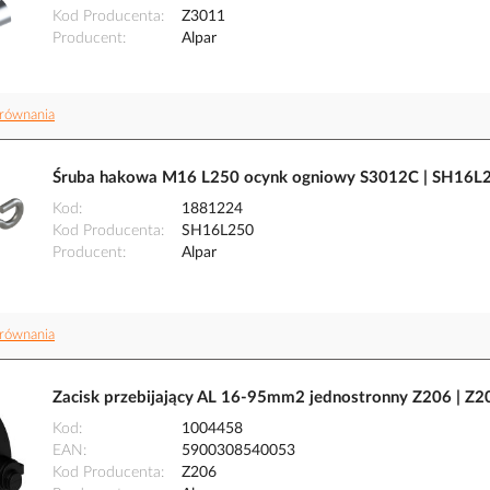
Kod Producenta
Z3011
Producent
Alpar
równania
Śruba hakowa M16 L250 ocynk ogniowy S3012C | SH16L
Kod
1881224
Kod Producenta
SH16L250
Producent
Alpar
równania
Zacisk przebijający AL 16-95mm2 jednostronny Z206 | Z
Kod
1004458
EAN
5900308540053
Kod Producenta
Z206