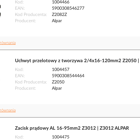
Kod
1004466
EAN
5900308546277
Kod Producenta
Z2082Z
Producent
Alpar
równania
Uchwyt przelotowy z tworzywa 2/4x16-120mm2 Z2050 |
Kod
1004457
EAN
5900308544464
Kod Producenta
Z2050
Producent
Alpar
równania
Zacisk prądowy AL 16-95mm2 Z3012 | Z3012 ALPAR
Kod
1004475