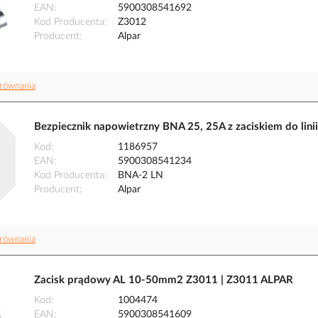
EAN
5900308541692
Kod Producenta
Z3012
Producent
Alpar
równania
Bezpiecznik napowietrzny BNA 25, 25A z zaciskiem do lini
Kod
1186957
EAN
5900308541234
Kod Producenta
BNA-2 LN
Producent
Alpar
równania
Zacisk prądowy AL 10-50mm2 Z3011 | Z3011 ALPAR
Kod
1004474
EAN
5900308541609