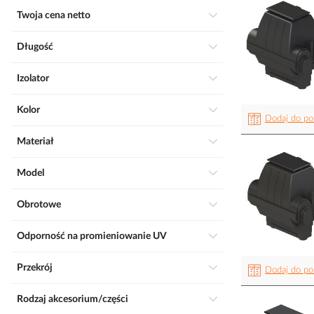
Twoja cena netto
Długość
Izolator
Kolor
Dodaj do po
Materiał
Model
Obrotowe
Odporność na promieniowanie UV
Przekrój
Dodaj do po
Rodzaj akcesorium/części