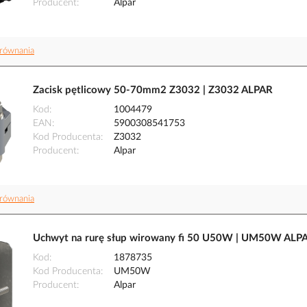
Producent
Alpar
równania
Zacisk pętlicowy 50-70mm2 Z3032 | Z3032 ALPAR
Kod
1004479
EAN
5900308541753
Kod Producenta
Z3032
Producent
Alpar
równania
Uchwyt na rurę słup wirowany fi 50 U50W | UM50W ALP
Kod
1878735
Kod Producenta
UM50W
Producent
Alpar