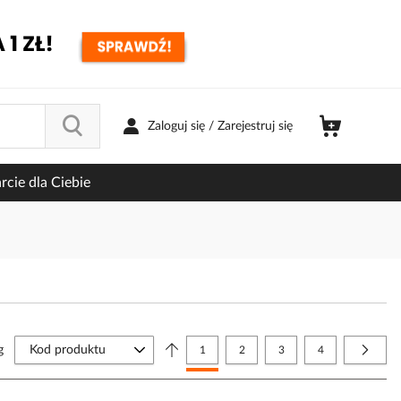
Zaloguj się / Zarejestruj się
cie dla Ciebie
Strona
g
Aktualnie czytasz stronę
Strona
Strona
Strona
Strona
Nastę
1
2
3
4