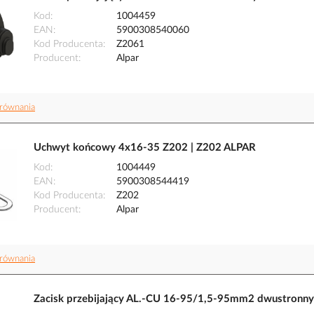
Kod
1004459
EAN
5900308540060
Kod Producenta
Z2061
Producent
Alpar
równania
Uchwyt końcowy 4x16-35 Z202 | Z202 ALPAR
Kod
1004449
EAN
5900308544419
Kod Producenta
Z202
Producent
Alpar
równania
Zacisk przebijający AL.-CU 16-95/1,5-95mm2 dwustronny