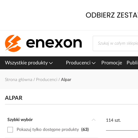
Przejdź
do
treści
Wszystkie produkty
Producenci
Promocje
Publi
Strona główna
Producenci
Alpar
ALPAR
Szybki wybór
114 szt.
Pokazuj tylko dostępne produkty
63