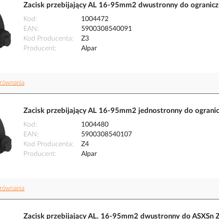
Zacisk przebijający AL 16-95mm2 dwustronny do ogranicz
Kod
1004472
EAN
5900308540091
Kod Producenta
Z3
Producent
Alpar
równania
Zacisk przebijający AL 16-95mm2 jednostronny do ogranic
Kod
1004480
EAN
5900308540107
Kod Producenta
Z4
Producent
Alpar
równania
Zacisk przebijający AL. 16-95mm2 dwustronny do ASXSn