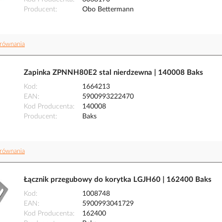
Producent
Obo Bettermann
równania
Zapinka ZPNNH80E2 stal nierdzewna | 140008 Baks
Kod
1664213
EAN
5900993222470
Kod Producenta
140008
Producent
Baks
równania
Łącznik przegubowy do korytka LGJH60 | 162400 Baks
Kod
1008748
EAN
5900993041729
Kod Producenta
162400