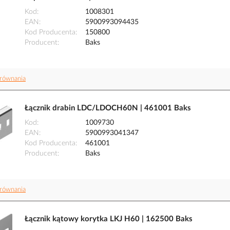
Kod
1008301
EAN
5900993094435
Kod Producenta
150800
Producent
Baks
równania
Łącznik drabin LDC/LDOCH60N | 461001 Baks
Kod
1009730
EAN
5900993041347
Kod Producenta
461001
Producent
Baks
równania
Łącznik kątowy korytka LKJ H60 | 162500 Baks