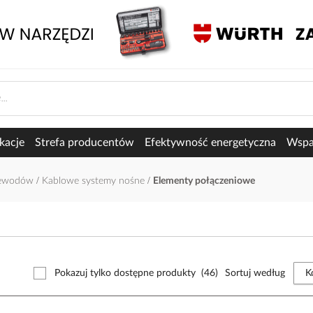
kacje
Strefa producentów
Efektywność energetyczna
Wspar
rzewodów
Kablowe systemy nośne
Elementy połączeniowe
Pokazuj tylko dostępne produkty
(46)
Sortuj według