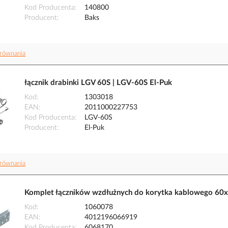
Kod Producenta
140800
Producent
Baks
równania
łącznik drabinki LGV 60S | LGV-60S El-Puk
Kod
1303018
EAN
2011000227753
Kod Producenta
LGV-60S
Producent
El-Puk
równania
Komplet łączników wzdłużnych do korytka kablowego 60x
Kod
1060078
EAN
4012196066919
Kod Producenta
6068170