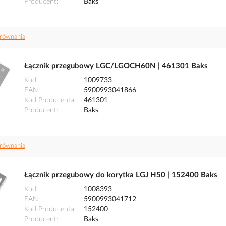
Producent
Baks
równania
Łącznik przegubowy LGC/LGOCH60N | 461301 Baks
Kod
1009733
EAN
5900993041866
Kod Producenta
461301
Producent
Baks
równania
Łącznik przegubowy do korytka LGJ H50 | 152400 Baks
Kod
1008393
EAN
5900993041712
Kod Producenta
152400
Producent
Baks