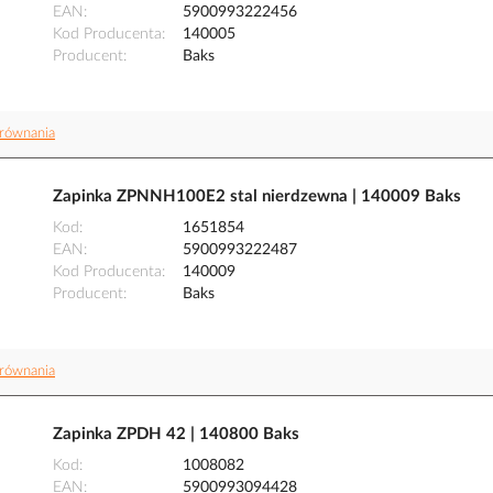
EAN
5900993222456
Kod Producenta
140005
Producent
Baks
równania
Zapinka ZPNNH100E2 stal nierdzewna | 140009 Baks
Kod
1651854
EAN
5900993222487
Kod Producenta
140009
Producent
Baks
równania
Zapinka ZPDH 42 | 140800 Baks
Kod
1008082
EAN
5900993094428