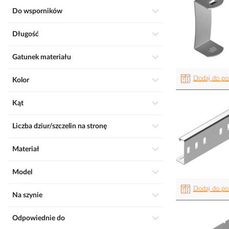
Do wsporników
Długość
Gatunek materiału
Dodaj do po
Kolor
Kąt
Liczba dziur/szczelin na stronę
Materiał
Model
Dodaj do po
Na szynie
Odpowiednie do