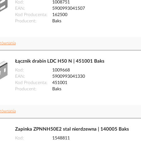
Kod
1008751
EAN
5900993041507
Kod Producenta
162500
Producent
Baks
równania
Łącznik drabin LDC H50 N | 451001 Baks
Kod
1009668
EAN
5900993041330
Kod Producenta
451001
Producent
Baks
równania
Zapinka ZPNNH50E2 stal nierdzewna | 140005 Baks
Kod
1548811