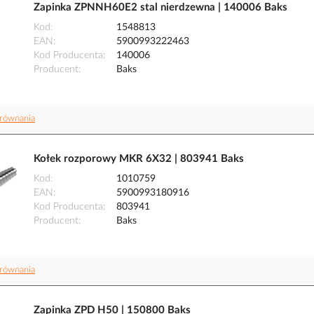
Zapinka ZPNNH60E2 stal nierdzewna | 140006 Baks
Kod
1548813
EAN
5900993222463
Kod Producenta
140006
Producent
Baks
równania
Kołek rozporowy MKR 6X32 | 803941 Baks
Kod
1010759
EAN
5900993180916
Kod Producenta
803941
Producent
Baks
równania
Zapinka ZPD H50 | 150800 Baks