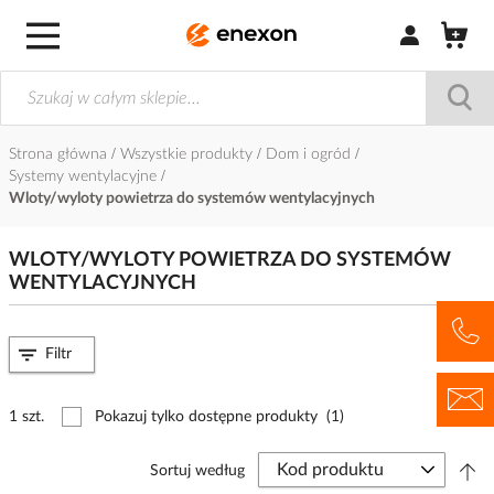
Zaloguj się / Z
Strona główna
Wszystkie produkty
Dom i ogród
Systemy wentylacyjne
Wloty/wyloty powietrza do systemów wentylacyjnych
WLOTY/WYLOTY POWIETRZA DO SYSTEMÓW
WENTYLACYJNYCH
Filtr
1 szt.
Pokazuj tylko dostępne produkty
(1)
Sortuj według