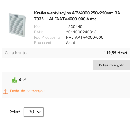
Kratka wentylacyjna ATV4000 250x250mm RAL
7035 | I-ALFAATV4000-000 Astat
Kod
1330440
EAN
2011000240813
Kod Producenta
I-ALFAATV4000-000
Producent
Astat
Cena brutto
119,59 zł/szt
Pokaż szczegóły
6
szt
Dodaj do porównania
Pokaż