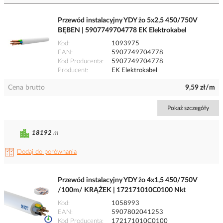
Przewód instalacyjny YDY żo 5x2,5 450/750V
BĘBEN | 5907749704778 EK Elektrokabel
Kod
1093975
EAN
5907749704778
Kod Producenta
5907749704778
Producent
EK Elektrokabel
Cena brutto
9,59 zł/m
Pokaż szczegóły
18192
m
Dodaj do porównania
Przewód instalacyjny YDY żo 4x1,5 450/750V
/100m/ KRĄŻEK | 172171010C0100 Nkt
Kod
1058993
EAN
5907802041253
Kod Producenta
172171010C0100