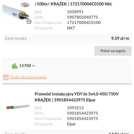
/100m/ KRĄŻEK | 172170004C0100 Nkt
Kod
1058991
EAN
5907802040775
Kod Producenta
172170004C0100
Producent
NKT
Cena brutto
9,59 zł/m
Pokaż szczegóły
15700
m
Dodaj do porównania
Przewód instalacyjny YDY żo 5x4,0 450/750V
KRĄŻEK | 5901854423975 Elpar
Kod
1093213
EAN
5901854423975
Kod Producenta
5901854423975
Producent
Elpar