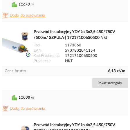
11670
m
Dodaj do porównania
Przewód instalacyjny YDY żo 3x2,5 450/750V
/500m/ SZPULA | 172171006S0500 Nkt
Kod
1173860
EAN
5907802041154
Kod Producenta
172171006S0500
Producent
NKT
Cena brutto
6,13 zł/m
Pokaż szczegóły
11000
m
Dodaj do porównania
Przewód instalacyjny YDY żo 4x2,5 450/750V