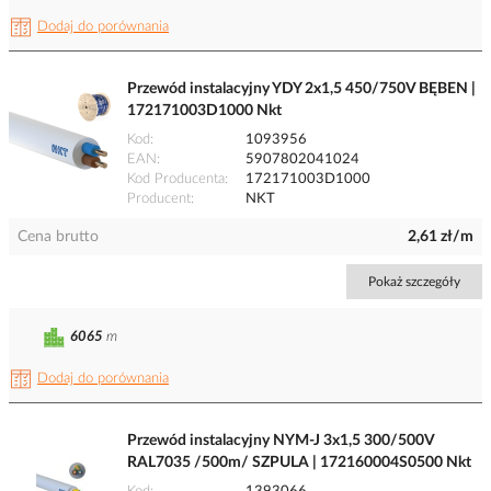
Dodaj do porównania
Przewód instalacyjny YDY 2x1,5 450/750V BĘBEN |
172171003D1000 Nkt
Kod
1093956
EAN
5907802041024
Kod Producenta
172171003D1000
Producent
NKT
Cena brutto
2,61 zł/m
Pokaż szczegóły
6065
m
Dodaj do porównania
Przewód instalacyjny NYM-J 3x1,5 300/500V
RAL7035 /500m/ SZPULA | 172160004S0500 Nkt