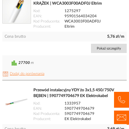
KRĄŻEK | WCA3003F00ADF0J Eltrim
Kod
1275297
EAN
95901564034204
Kod Producenta
WCA3003F00ADF0J
Producent
Eltrim
Cena brutto
5,76 zł/m
Pokaż szczegóły
27700
m
Dodaj do porównania
Przewód instalacyjny YDY żo 3x1,5 450/750V
BĘBEN | 5907749704679 EK Elektrokabel
Kod
1333957
EAN
5907749704679
Kod Producenta
5907749704679
Producent
EK Elektrokabel