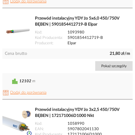
Dodaj do porównania
Przewód instalacyjny YDY żo 5x6,0 450/750V
BĘBEN | 5901854412719-B Elpar
Kod
1093980
Kod Producenta
5901854412719-B
Producent
Elpar
Cena brutto
21,80 zł/m
Pokaż szczegóły
12102
m
Dodaj do porównania
Przewód instalacyjny YDY żo 3x2,5 450/750V
BĘBEN | 172171006D1000 Nkt
Kod
1058990
EAN
5907802041130
Kod Producenta
172171006D1000