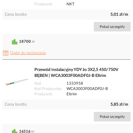
Producent
NKT
Cena brutto
5,01 zł/m
Pokaż szczegóły
18700
m
Dodaj do porównania
Przewód instalacyjny YDY żo 3X2,5 450/750V
BĘBEN | WCA3003F00ADF0J-B Eltrim
Kod
1333958
Kod Producenta
WCA3003F00ADF0J-B
Producent
Eltrim
Cena brutto
5,85 zł/m
Pokaż szczegóły
16516
m