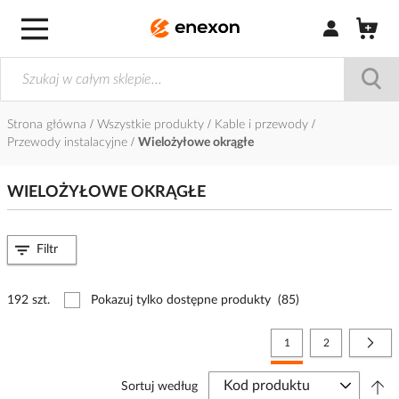
Zaloguj się / Z
Strona główna
Wszystkie produkty
Kable i przewody
Przewody instalacyjne
Wielożyłowe okrągłe
WIELOŻYŁOWE OKRĄGŁE
Filtr
192 szt.
Pokazuj tylko dostępne produkty
(85)
Strona
Aktualnie czytasz stronę
Strona
Stro
Nast
1
2
Sortuj według