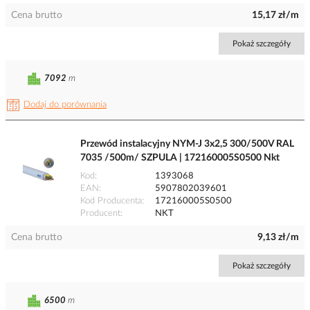
Cena brutto
15,17 zł/m
Pokaż szczegóły
7092
m
Dodaj do porównania
Przewód instalacyjny NYM-J 3x2,5 300/500V RAL
7035 /500m/ SZPULA | 172160005S0500 Nkt
Kod
1393068
EAN
5907802039601
Kod Producenta
172160005S0500
Producent
NKT
Cena brutto
9,13 zł/m
Pokaż szczegóły
6500
m