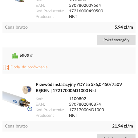
Kod
1393066
EAN
5907802039564
Kod Producenta
172160004S0500
Producent
NKT
Cena brutto
5,94 zł/m
Pokaż szczegóły
6000
m
Dodaj do porównania
Przewód instalacyjny YDY żo 5x6,0 450/750V
BĘBEN | 172170006D1000 Nkt
Kod
1100802
EAN
5907802040874
Kod Producenta
172170006D1000
Producent
NKT
Cena brutto
21,94 zł/m