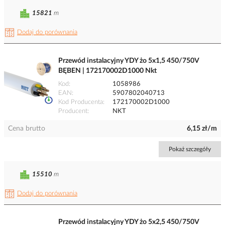
15821
m
Dodaj do porównania
Przewód instalacyjny YDY żo 5x1,5 450/750V
BĘBEN | 172170002D1000 Nkt
Kod
1058986
EAN
5907802040713
Kod Producenta
172170002D1000
Producent
NKT
Cena brutto
6,15 zł/m
Pokaż szczegóły
15510
m
Dodaj do porównania
Przewód instalacyjny YDY żo 5x2,5 450/750V