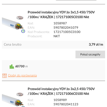
Przewód instalacyjny YDY żo 3x1,5 450/750V
/100m/ KRĄŻEK | 172171005C0100 Nkt
Kod
1058987
EAN
5907802041079
Kod Producenta
172171005C0100
Producent
NKT
Cena brutto
3,79 zł/m
Pokaż szczegóły
60700
m
Dodaj do porównania
Przewód instalacyjny YDY żo 3x2,5 450/750V
/100m/ KRĄŻEK | 172171006C0100 Nkt
Kod
1058989
EAN
5907802041123