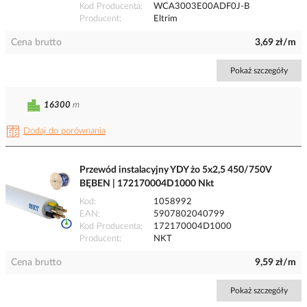
Kod Producenta
WCA3003E00ADF0J-B
Producent
Eltrim
Cena brutto
3,69 zł/m
Pokaż szczegóły
16300
m
Dodaj do porównania
Przewód instalacyjny YDY żo 5x2,5 450/750V
BĘBEN | 172170004D1000 Nkt
Kod
1058992
EAN
5907802040799
Kod Producenta
172170004D1000
Producent
NKT
Cena brutto
9,59 zł/m
Pokaż szczegóły