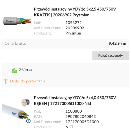
Przewód instalacyjny YDY żo 5x2,5 450/750V
KRĄŻEK | 20206902 Prysmian
Kod
1093272
Kod Producenta
20206902
Producent
Prysmian
Cena brutto
9,42 zł/m
Pokaż szczegóły
7200
m
Dodaj do porównania
Przewód instalacyjny YDY żo 5x4,0 450/750V
BĘBEN | 172170005D1000 Nkt
Kod
1100800
EAN
5907802040843
Kod Producenta
172170005D1000
Producent
NKT