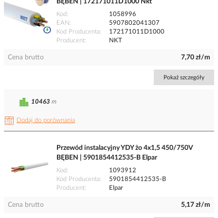
BĘBEN | 172171011D1000 Nkt
Kod
1058996
EAN
5907802041307
Kod Producenta
172171011D1000
Producent
NKT
Cena brutto
7,70 zł/m
Pokaż szczegóły
10463
m
Dodaj do porównania
Przewód instalacyjny YDY żo 4x1,5 450/750V
BĘBEN | 5901854412535-B Elpar
Kod
1093912
Kod Producenta
5901854412535-B
Producent
Elpar
Cena brutto
5,17 zł/m