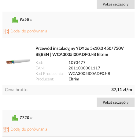
Pokaż szczegóły
9558
m
Dodaj do porównania
Przewód instalacyjny YDY żo 5x10,0 450/750V
BĘBEN | WCA3005I00ADF0J-B Eltrim
Kod
1093477
EAN
2011000001117
Kod Producenta
WCA3005I00ADF0J-B
Producent
Eltrim
Cena brutto
37,11 zł/m
Pokaż szczegóły
7720
m
Dodaj do porównania