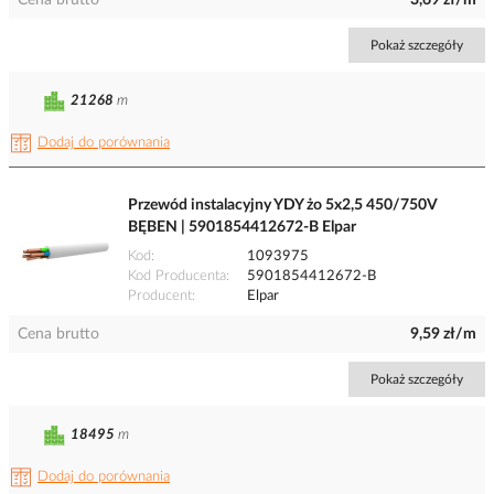
Cena brutto
3,69 zł/m
Pokaż szczegóły
21268
m
Dodaj do porównania
Przewód instalacyjny YDY żo 5x2,5 450/750V
BĘBEN | 5901854412672-B Elpar
Kod
1093975
Kod Producenta
5901854412672-B
Producent
Elpar
Cena brutto
9,59 zł/m
Pokaż szczegóły
18495
m
Dodaj do porównania