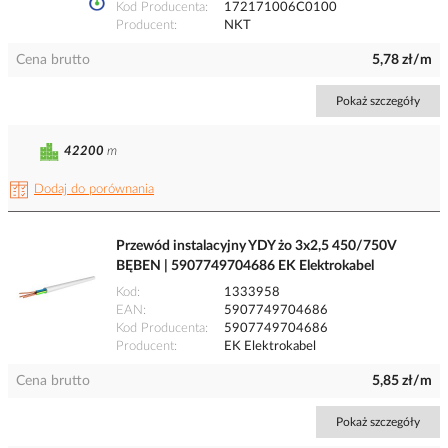
Kod Producenta
172171006C0100
Producent
NKT
Cena brutto
5,78 zł/m
Pokaż szczegóły
42200
m
Dodaj do porównania
Przewód instalacyjny YDY żo 3x2,5 450/750V
BĘBEN | 5907749704686 EK Elektrokabel
Kod
1333958
EAN
5907749704686
Kod Producenta
5907749704686
Producent
EK Elektrokabel
Cena brutto
5,85 zł/m
Pokaż szczegóły