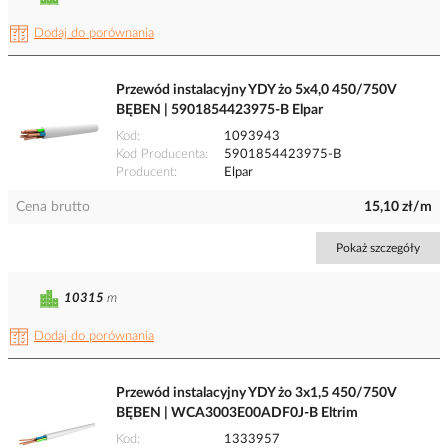
Dodaj do porównania
Przewód instalacyjny YDY żo 5x4,0 450/750V
BĘBEN | 5901854423975-B Elpar
Kod
1093943
Kod Producenta
5901854423975-B
Producent
Elpar
Cena brutto
15,10 zł/m
Pokaż szczegóły
10315
m
Dodaj do porównania
Przewód instalacyjny YDY żo 3x1,5 450/750V
BĘBEN | WCA3003E00ADF0J-B Eltrim
Kod
1333957