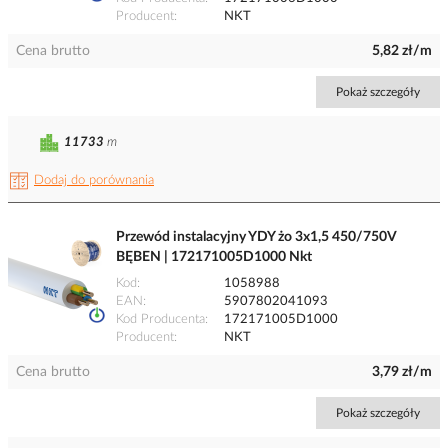
Producent
NKT
Cena brutto
5,82 zł/m
Pokaż szczegóły
11733
m
Dodaj do porównania
Przewód instalacyjny YDY żo 3x1,5 450/750V
BĘBEN | 172171005D1000 Nkt
Kod
1058988
EAN
5907802041093
Kod Producenta
172171005D1000
Producent
NKT
Cena brutto
3,79 zł/m
Pokaż szczegóły