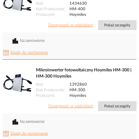
Kod
1434630
Kod Producenta
HM-400
Producent
Hoymiles
Dostępność w oddziałach
Pokaż szczegóły
Na zamówienie
Dodaj do porównania
Mikroinwerter fotowoltaiczny Hoymiles HM-300 |
HM-300 Hoymiles
Kod
1392860
Kod Producenta
HM-300
Producent
Hoymiles
Dostępność w oddziałach
Pokaż szczegóły
Na zamówienie
Dodaj do porównania