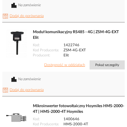
Na zamówienie
Dodaj do porównania
Moduł komunikacyjny RS485 - 4G | ZSM-4G-EXT
Elit
Kod
1422746
Kod Producenta
ZSM-4G-EXT
Producent
Elit
Dostępność w oddziałach
Pokaż szczegóły
Na zamówienie
Dodaj do porównania
Mikroinwerter fotowoltaiczny Hoymiles HMS-2000-
4T | HMS-2000-4T Hoymiles
Kod
1400646
Kod Producenta
HMS-2000-4T