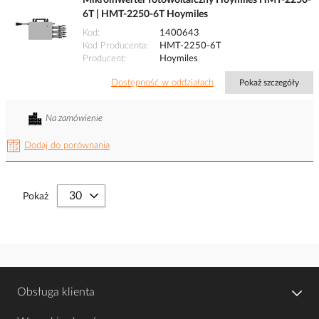
Mikroinwerter fotowoltaiczny Hoymiles HMT-2250-
6T | HMT-2250-6T Hoymiles
Kod
1400643
Kod Producenta
HMT-2250-6T
Producent
Hoymiles
Dostępność w oddziałach
Pokaż szczegóły
Na zamówienie
Dodaj do porównania
Pokaż
Obsługa klienta