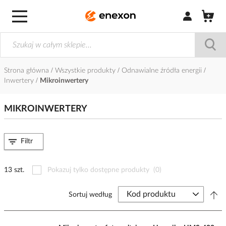
Zaloguj się / Z
Strona główna
Wszystkie produkty
Odnawialne źródła energii
Inwertery
Mikroinwertery
MIKROINWERTERY
Filtr
13 szt.
Pokazuj tylko dostępne produkty
(0)
Sortuj według