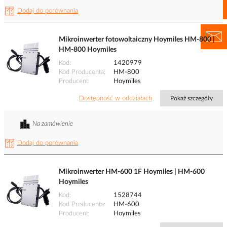
Dodaj do porównania
Mikroinwerter fotowoltaiczny Hoymiles HM-800 |
HM-800 Hoymiles
Kod
1420979
Kod Producenta
HM-800
Producent
Hoymiles
Dostępność w oddziałach
Pokaż szczegóły
Na zamówienie
Dodaj do porównania
Mikroinwerter HM-600 1F Hoymiles | HM-600
Hoymiles
Kod
1528744
Kod Producenta
HM-600
Producent
Hoymiles