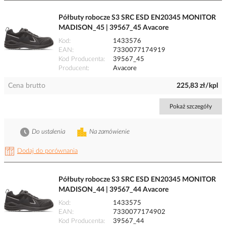
Półbuty robocze S3 SRC ESD EN20345 MONITOR
MADISON_45 | 39567_45 Avacore
Kod
1433576
EAN
7330077174919
Kod Producenta
39567_45
Producent
Avacore
Cena brutto
225,83 zł/kpl
Pokaż szczegóły
Do ustalenia
Na zamówienie
Dodaj do porównania
Półbuty robocze S3 SRC ESD EN20345 MONITOR
MADISON_44 | 39567_44 Avacore
Kod
1433575
EAN
7330077174902
Kod Producenta
39567_44