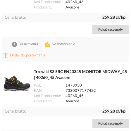
Kod Producenta
40260_46
Producent
Avacore
Cena brutto
259,28 zł/kpl
Pokaż szczegóły
Do ustalenia
Na zamówienie
Dodaj do porównania
Trzewiki S3 SRC EN20345 MONITOR MIDWAY_45
| 40260_45 Avacore
Kod
1478950
EAN
7330077177422
Kod Producenta
40260_45
Producent
Avacore
Cena brutto
259,28 zł/kpl
Pokaż szczegóły