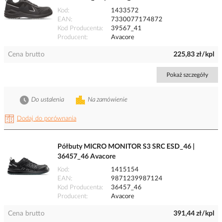
Kod
1433572
EAN
7330077174872
Kod Producenta
39567_41
Producent
Avacore
Cena brutto
225,83 zł/kpl
Pokaż szczegóły
Do ustalenia
Na zamówienie
Dodaj do porównania
Półbuty MICRO MONITOR S3 SRC ESD_46 |
36457_46 Avacore
Kod
1415154
EAN
9871239987124
Kod Producenta
36457_46
Producent
Avacore
Cena brutto
391,44 zł/kpl