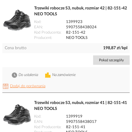
Trzewiki robocze S3, nubuk, rozmiar 42 | 82-151-42
NEO TOOLS
Kod
1399923
EAN
5907558438024
Kod Producenta
82-151-42
Producent
NEO TOOLS
Cena brutto
198,87 zł/kpl
Pokaż szczegóły
Do ustalenia
Na zamówienie
Dodaj do porównania
Trzewiki robocze S3, nubuk, rozmiar 41 | 82-151-41
NEO TOOLS
Kod
1399919
EAN
5907558438017
Kod Producenta
82-151-41