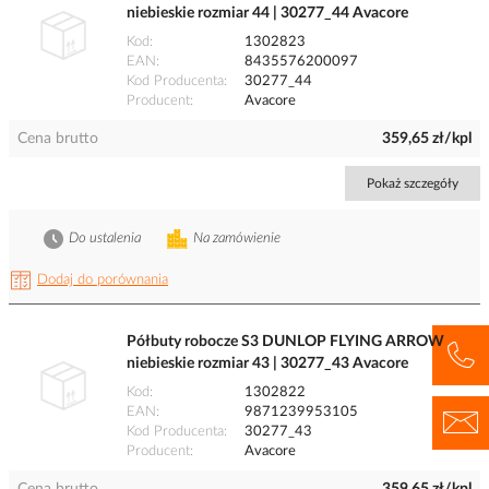
niebieskie rozmiar 44 | 30277_44 Avacore
Kod
1302823
EAN
8435576200097
Kod Producenta
30277_44
Producent
Avacore
Cena brutto
359,65 zł/kpl
Pokaż szczegóły
Do ustalenia
Na zamówienie
Dodaj do porównania
Półbuty robocze S3 DUNLOP FLYING ARROW
niebieskie rozmiar 43 | 30277_43 Avacore
Kod
1302822
EAN
9871239953105
Kod Producenta
30277_43
Producent
Avacore