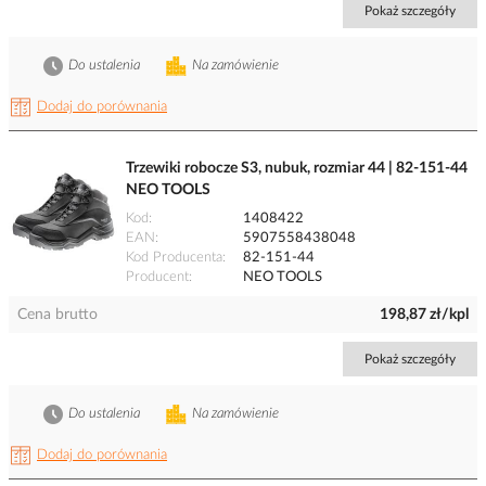
Pokaż szczegóły
Do ustalenia
Na zamówienie
Dodaj do porównania
Trzewiki robocze S3, nubuk, rozmiar 44 | 82-151-44
NEO TOOLS
Kod
1408422
EAN
5907558438048
Kod Producenta
82-151-44
Producent
NEO TOOLS
Cena brutto
198,87 zł/kpl
Pokaż szczegóły
Do ustalenia
Na zamówienie
Dodaj do porównania