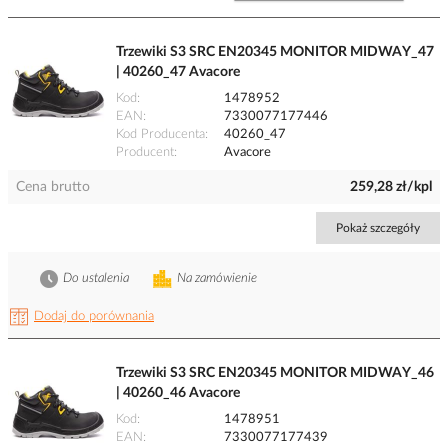
Trzewiki S3 SRC EN20345 MONITOR MIDWAY_47
| 40260_47 Avacore
Kod
1478952
EAN
7330077177446
Kod Producenta
40260_47
Producent
Avacore
Cena brutto
259,28 zł/kpl
Pokaż szczegóły
Do ustalenia
Na zamówienie
Dodaj do porównania
Trzewiki S3 SRC EN20345 MONITOR MIDWAY_46
| 40260_46 Avacore
Kod
1478951
EAN
7330077177439