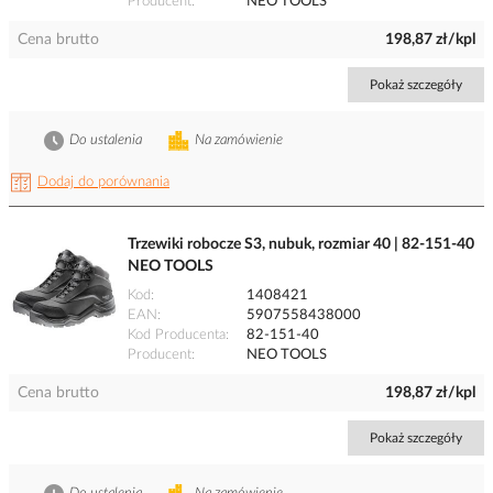
Producent
NEO TOOLS
Cena brutto
198,87 zł/kpl
Pokaż szczegóły
Do ustalenia
Na zamówienie
Dodaj do porównania
Trzewiki robocze S3, nubuk, rozmiar 40 | 82-151-40
NEO TOOLS
Kod
1408421
EAN
5907558438000
Kod Producenta
82-151-40
Producent
NEO TOOLS
Cena brutto
198,87 zł/kpl
Pokaż szczegóły