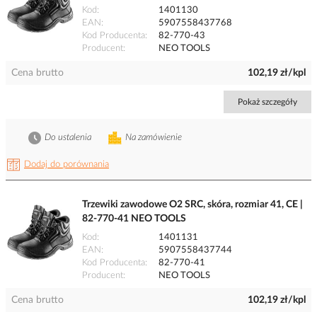
Kod
1401130
EAN
5907558437768
Kod Producenta
82-770-43
Producent
NEO TOOLS
Cena brutto
102,19 zł/kpl
Pokaż szczegóły
Do ustalenia
Na zamówienie
Dodaj do porównania
Trzewiki zawodowe O2 SRC, skóra, rozmiar 41, CE |
82-770-41 NEO TOOLS
Kod
1401131
EAN
5907558437744
Kod Producenta
82-770-41
Producent
NEO TOOLS
Cena brutto
102,19 zł/kpl