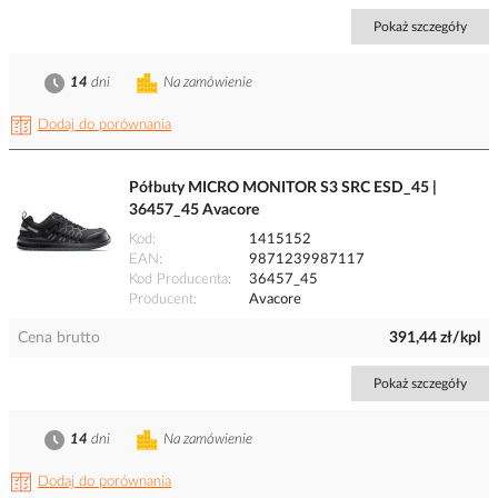
Pokaż szczegóły
14
dni
Na zamówienie
Dodaj do porównania
Półbuty MICRO MONITOR S3 SRC ESD_45 |
36457_45 Avacore
Kod
1415152
EAN
9871239987117
Kod Producenta
36457_45
Producent
Avacore
Cena brutto
391,44 zł/kpl
Pokaż szczegóły
14
dni
Na zamówienie
Dodaj do porównania