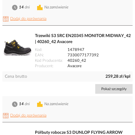
14
dni
Na zamówienie
Dodaj do porównania
Trzewiki S3 SRC EN20345 MONITOR MIDWAY_42
| 40260_42 Avacore
Kod
1478947
EAN
7330077177392
Kod Producenta
40260_42
Producent
Avacore
Cena brutto
259,28 zł/kpl
Pokaż szczegóły
14
dni
Na zamówienie
Dodaj do porównania
Półbuty robocze S3 DUNLOP FLYING ARROW