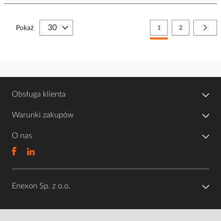
Strona
Aktualnie czytasz stronę
Strona
Stro
Nast
Pokaż
1
2
Obsługa klienta
Warunki zakupów
O nas
Enexon Sp. z o.o.