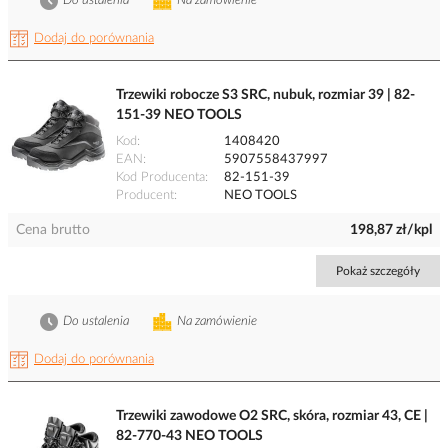
Do ustalenia
Na zamówienie
Dodaj do porównania
Trzewiki robocze S3 SRC, nubuk, rozmiar 39 | 82-
151-39 NEO TOOLS
Kod
1408420
EAN
5907558437997
Kod Producenta
82-151-39
Producent
NEO TOOLS
Cena brutto
198,87 zł/kpl
Pokaż szczegóły
Do ustalenia
Na zamówienie
Dodaj do porównania
Trzewiki zawodowe O2 SRC, skóra, rozmiar 43, CE |
82-770-43 NEO TOOLS