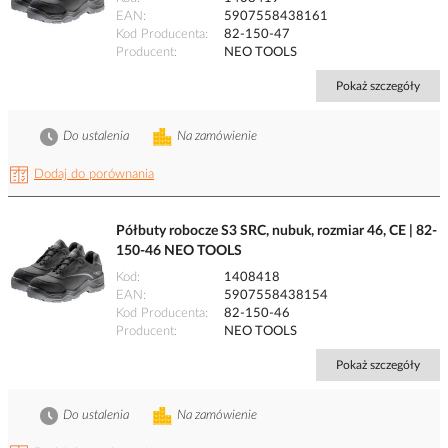
EAN
5907558438161
Kod Producenta
82-150-47
Producent
NEO TOOLS
Pokaż szczegóły
Do ustalenia
Na zamówienie
Dodaj do porównania
Półbuty robocze S3 SRC, nubuk, rozmiar 46, CE | 82-
150-46 NEO TOOLS
Kod
1408418
EAN
5907558438154
Kod Producenta
82-150-46
Producent
NEO TOOLS
Pokaż szczegóły
Do ustalenia
Na zamówienie