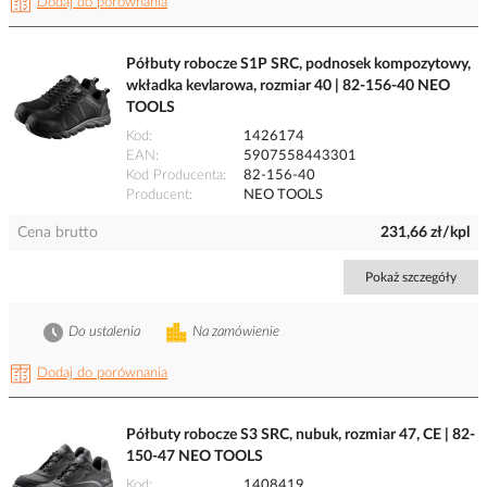
Dodaj do porównania
Półbuty robocze S1P SRC, podnosek kompozytowy,
wkładka kevlarowa, rozmiar 40 | 82-156-40 NEO
TOOLS
Kod
1426174
EAN
5907558443301
Kod Producenta
82-156-40
Producent
NEO TOOLS
Cena brutto
231,66 zł/kpl
Pokaż szczegóły
Do ustalenia
Na zamówienie
Dodaj do porównania
Półbuty robocze S3 SRC, nubuk, rozmiar 47, CE | 82-
150-47 NEO TOOLS
Kod
1408419