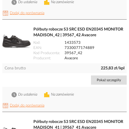
Do ustalenia
Na zamówienie
Dodaj do porównania
Półbuty robocze S3 SRC ESD EN20345 MONITOR
MADISON_42 | 39567_42 Avacore
Kod
1433573
EAN
7330077174889
Kod Producenta
39567_42
Producent
Avacore
Cena brutto
225,83 zł/kpl
Pokaż szczegóły
Do ustalenia
Na zamówienie
Dodaj do porównania
Półbuty robocze S3 SRC ESD EN20345 MONITOR
MADISON_41 | 39567_41 Avacore