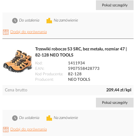
Pokaż szczegóły
Do ustalenia
Na zamówienie
Dodaj do porównania
Trzewiki robocze S3 SRC, bez metalu, rozmiar 47 |
82-128 NEO TOOLS
Kod
1411934
EAN
5907558428773
Kod Producenta
82-128
Producent
NEO TOOLS
Cena brutto
209,44 zł/kpl
Pokaż szczegóły
Do ustalenia
Na zamówienie
Dodaj do porównania