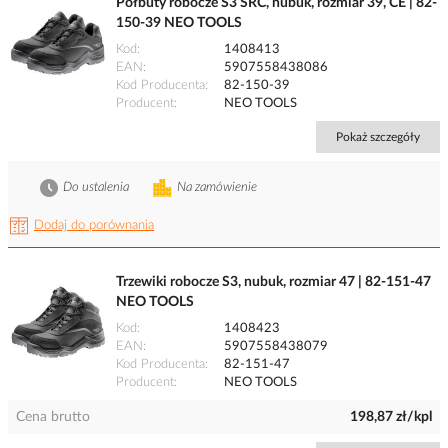
Półbuty robocze S3 SRC, nubuk, rozmiar 39, CE | 82-
150-39 NEO TOOLS
Kod
1408413
EAN
5907558438086
Kod Producenta
82-150-39
Producent
NEO TOOLS
Pokaż szczegóły
Do ustalenia
Na zamówienie
Dodaj do porównania
Trzewiki robocze S3, nubuk, rozmiar 47 | 82-151-47
NEO TOOLS
Kod
1408423
EAN
5907558438079
Kod Producenta
82-151-47
Producent
NEO TOOLS
Cena brutto
198,87 zł/kpl