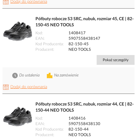
Dodaj do porównania
Półbuty robocze S3 SRC, nubuk, rozmiar 45, CE | 82-
150-45 NEO TOOLS
Kod
1408417
EAN
5907558438147
Kod Producenta
82-150-45
Producent
NEO TOOLS
Pokaż szczegóły
Do ustalenia
Na zamówienie
Dodaj do porównania
Półbuty robocze S3 SRC, nubuk, rozmiar 44, CE | 82-
150-44 NEO TOOLS
Kod
1408416
EAN
5907558438130
Kod Producenta
82-150-44
Producent
NEO TOOLS