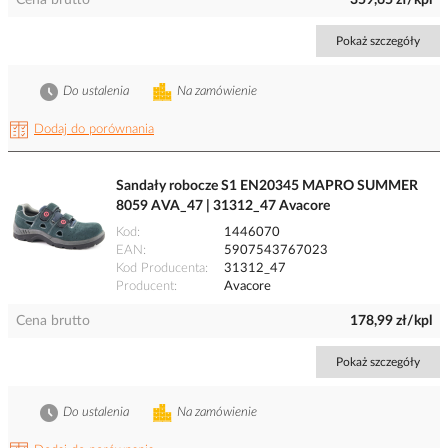
Cena brutto
359,65 zł/kpl
Pokaż szczegóły
Do ustalenia
Na zamówienie
Dodaj do porównania
Sandały robocze S1 EN20345 MAPRO SUMMER
8059 AVA_47 | 31312_47 Avacore
Kod
1446070
EAN
5907543767023
Kod Producenta
31312_47
Producent
Avacore
Cena brutto
178,99 zł/kpl
Pokaż szczegóły
Do ustalenia
Na zamówienie