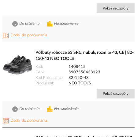
Pokaż szczegóły
Do ustalenia
Na zamówienie
Dodaj do porównania
Półbuty robocze S3 SRC, nubuk, rozmiar 43, CE | 82-
150-43 NEO TOOLS
Kod
1408415
EAN
5907558438123
Kod Producenta
82-150-43
Producent
NEO TOOLS
Pokaż szczegóły
Do ustalenia
Na zamówienie
Dodaj do porównania