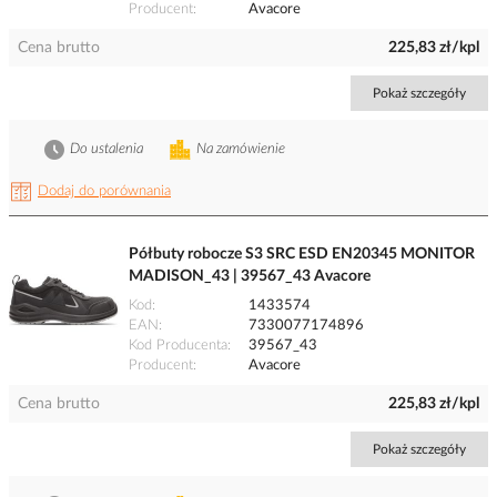
Producent
Avacore
Cena brutto
225,83 zł/kpl
Pokaż szczegóły
Do ustalenia
Na zamówienie
Dodaj do porównania
Półbuty robocze S3 SRC ESD EN20345 MONITOR
MADISON_43 | 39567_43 Avacore
Kod
1433574
EAN
7330077174896
Kod Producenta
39567_43
Producent
Avacore
Cena brutto
225,83 zł/kpl
Pokaż szczegóły