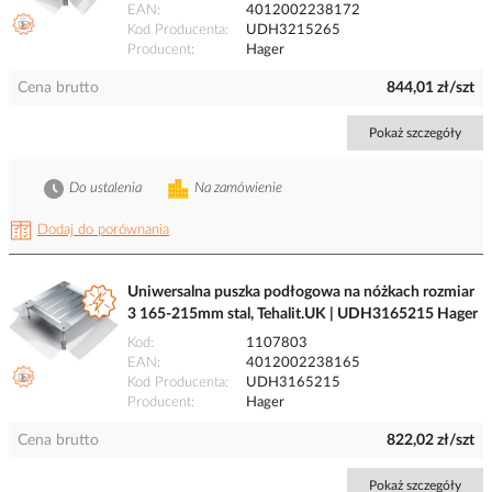
EAN
4012002238172
Kod Producenta
UDH3215265
Producent
Hager
Cena brutto
844,01 zł/szt
Pokaż szczegóły
Do ustalenia
Na zamówienie
Dodaj do porównania
Uniwersalna puszka podłogowa na nóżkach rozmiar
3 165-215mm stal, Tehalit.UK | UDH3165215 Hager
Kod
1107803
EAN
4012002238165
Kod Producenta
UDH3165215
Producent
Hager
Cena brutto
822,02 zł/szt
Pokaż szczegóły