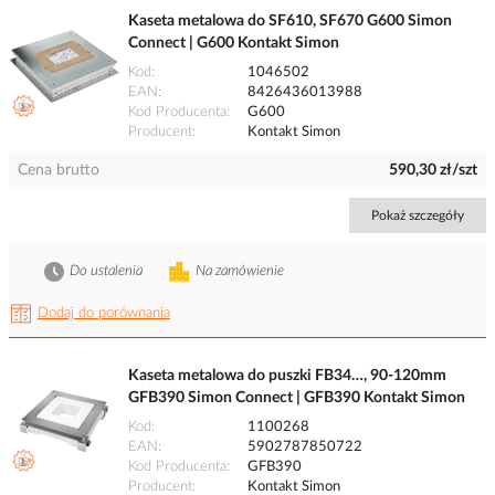
Kaseta metalowa do SF610, SF670 G600 Simon
Connect | G600 Kontakt Simon
Kod
1046502
EAN
8426436013988
Kod Producenta
G600
Producent
Kontakt Simon
Cena brutto
590,30 zł/szt
Pokaż szczegóły
Do ustalenia
Na zamówienie
Dodaj do porównania
Kaseta metalowa do puszki FB34…, 90-120mm
GFB390 Simon Connect | GFB390 Kontakt Simon
Kod
1100268
EAN
5902787850722
Kod Producenta
GFB390
Producent
Kontakt Simon