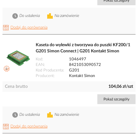
Pokaż szczegóły
Do ustalenia
Na zamówienie
Dodaj do porównania
Kaseta do wylewki z tworzywa do puszki KF200/1
G201 Simon Connect | G201 Kontakt Simon
Kod
1046497
EAN
8421053090572
Kod Producenta
G201
Producent
Kontakt Simon
Cena brutto
104,06 zł/szt
Pokaż szczegóły
Do ustalenia
Na zamówienie
Dodaj do porównania