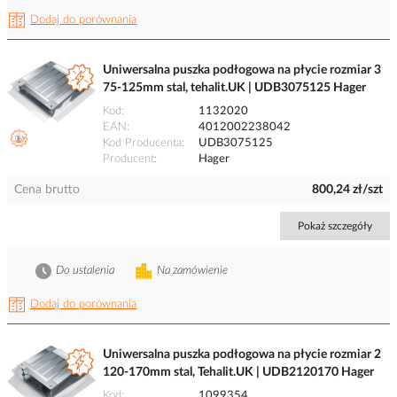
Dodaj do porównania
Uniwersalna puszka podłogowa na płycie rozmiar 3
75-125mm stal, tehalit.UK | UDB3075125 Hager
Kod
1132020
EAN
4012002238042
Kod Producenta
UDB3075125
Producent
Hager
Cena brutto
800,24 zł/szt
Pokaż szczegóły
Do ustalenia
Na zamówienie
Dodaj do porównania
Uniwersalna puszka podłogowa na płycie rozmiar 2
120-170mm stal, Tehalit.UK | UDB2120170 Hager
Kod
1099354