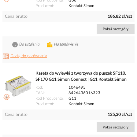
Kod Producenta
G66
Producent
Kontakt Simon
Cena brutto
186,82 zł/szt
Pokaż szczegóły
Do ustalenia
Na zamówienie
Dodaj do porównania
Kaseta do wylewki z tworzywa do puszek SF110,
SF170 G11 Simon Connect | G11 Kontakt Simon
Kod
1046495
EAN
8426436016323
Kod Producenta
G11
Producent
Kontakt Simon
Cena brutto
125,30 zł/szt
Pokaż szczegóły