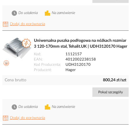
Do ustalenia
Na zamówienie
Dodaj do porównania
Uniwersalna puszka podłogowa na nóżkach rozmiar
3 120-170mm stal, Tehalit.UK | UDH3120170 Hager
Kod
1112157
EAN
4012002238158
Kod Producenta
UDH3120170
Producent
Hager
Cena brutto
800,24 zł/szt
Pokaż szczegóły
Do ustalenia
Na zamówienie
Dodaj do porównania