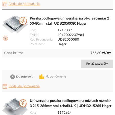
Dodaj do porównania
Puszka podłogowa uniwerslna, na płycie rozmiar 2
50-80mm stal | UDB2050080 Hager
Kod
1219089
EAN
4012002237984
Kod Producenta
UDB2050080
Producent
Hager
Cena brutto
755,60 zł/szt
Pokaż szczegóły
Do ustalenia
Na zamówienie
Dodaj do porównania
Uniwersalna puszka podłogowa na nóżkach rozmiar
3 215-265mm stal, tehalit.UK | UDH3215265 Hager
Kod
1172614