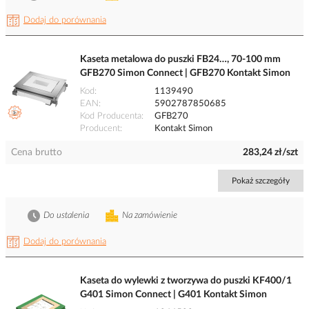
Dodaj do porównania
Kaseta metalowa do puszki FB24…, 70-100 mm
GFB270 Simon Connect | GFB270 Kontakt Simon
Kod
1139490
EAN
5902787850685
Kod Producenta
GFB270
Producent
Kontakt Simon
Cena brutto
283,24 zł/szt
Pokaż szczegóły
Do ustalenia
Na zamówienie
Dodaj do porównania
Kaseta do wylewki z tworzywa do puszki KF400/1
G401 Simon Connect | G401 Kontakt Simon