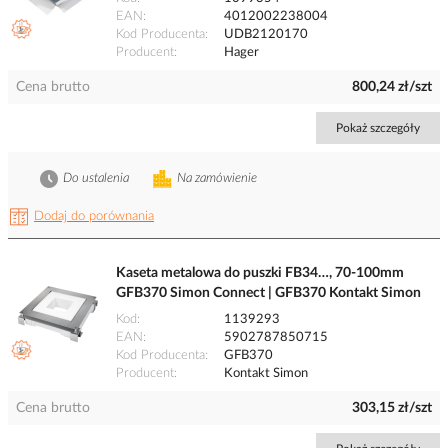
EAN
4012002238004
Kod Producenta
UDB2120170
Producent
Hager
Cena brutto
800,24 zł/szt
Pokaż szczegóły
Do ustalenia
Na zamówienie
Dodaj do porównania
Kaseta metalowa do puszki FB34…, 70-100mm
GFB370 Simon Connect | GFB370 Kontakt Simon
Kod
1139293
EAN
5902787850715
Kod Producenta
GFB370
Producent
Kontakt Simon
Cena brutto
303,15 zł/szt