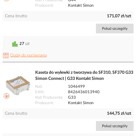
Kod Producenta
G44
Producent
Kontakt Simon
Cena brutto
171,07 zł/szt
Pokaż szczegóły
27
szt
Dodaj do porównania
Kaseta do wylewki z tworzywa do SF310, SF370 G33
Simon Connect | G33 Kontakt Simon
Kod
1046499
EAN
8426436013940
Kod Producenta
G33
Producent
Kontakt Simon
Cena brutto
144,75 zł/szt
Pokaż szczegóły