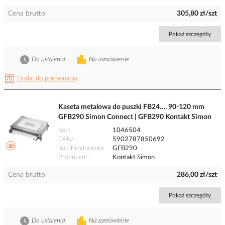
Cena brutto
305,80 zł/szt
Pokaż szczegóły
Do ustalenia
Na zamówienie
Dodaj do porównania
Kaseta metalowa do puszki FB24…, 90-120 mm
GFB290 Simon Connect | GFB290 Kontakt Simon
Kod
1046504
EAN
5902787850692
Kod Producenta
GFB290
Producent
Kontakt Simon
Cena brutto
286,00 zł/szt
Pokaż szczegóły
Do ustalenia
Na zamówienie