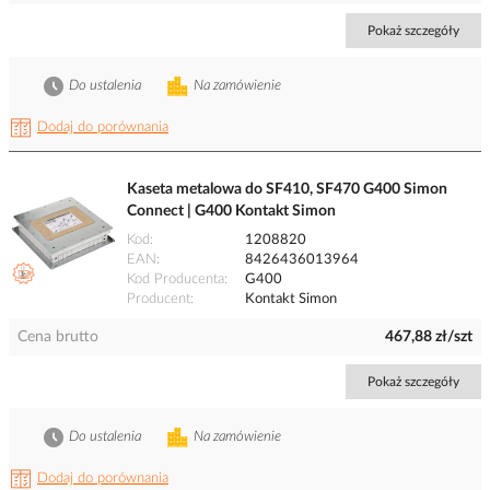
Pokaż szczegóły
Do ustalenia
Na zamówienie
Dodaj do porównania
Kaseta metalowa do SF410, SF470 G400 Simon
Connect | G400 Kontakt Simon
Kod
1208820
EAN
8426436013964
Kod Producenta
G400
Producent
Kontakt Simon
Cena brutto
467,88 zł/szt
Pokaż szczegóły
Do ustalenia
Na zamówienie
Dodaj do porównania