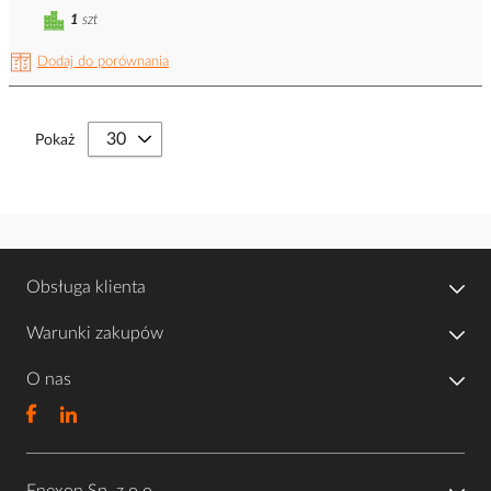
1
szt
Dodaj do porównania
Pokaż
Obsługa klienta
Warunki zakupów
O nas