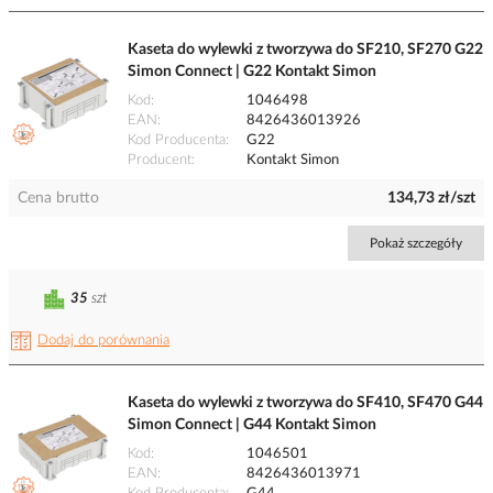
Kaseta do wylewki z tworzywa do SF210, SF270 G22
Simon Connect | G22 Kontakt Simon
Kod
1046498
EAN
8426436013926
Kod Producenta
G22
Producent
Kontakt Simon
Cena brutto
134,73 zł/szt
Pokaż szczegóły
35
szt
Dodaj do porównania
Kaseta do wylewki z tworzywa do SF410, SF470 G44
Simon Connect | G44 Kontakt Simon
Kod
1046501
EAN
8426436013971