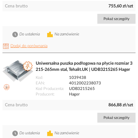
Cena brutto
755,60 zł/szt
Pokaż szczegóły
Do ustalenia
Na zamówienie
Dodaj do porównania
Uniwersalna puszka podłogowa na płycie rozmiar 3
215-265mm stal, Tehalit.UK | UDB3215265 Hager
Kod
1039438
EAN
4012002238073
Kod Producenta
UDB3215265
Producent
Hager
Cena brutto
866,88 zł/szt
Pokaż szczegóły
Do ustalenia
Na zamówienie