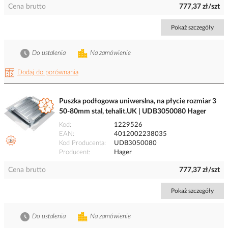
Cena brutto
777,37 zł/szt
Pokaż szczegóły
Do ustalenia
Na zamówienie
Dodaj do porównania
Puszka podłogowa uniwerslna, na płycie rozmiar 3
50-80mm stal, tehalit.UK | UDB3050080 Hager
Kod
1229526
EAN
4012002238035
Kod Producenta
UDB3050080
Producent
Hager
Cena brutto
777,37 zł/szt
Pokaż szczegóły
Do ustalenia
Na zamówienie