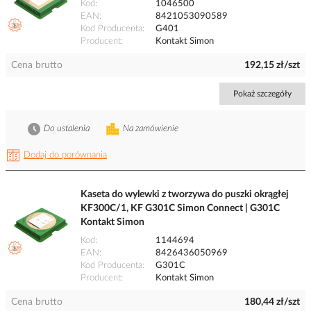
Kod
1046500
EAN
8421053090589
Kod Producenta
G401
Producent
Kontakt Simon
Cena brutto
192,15 zł/szt
Pokaż szczegóły
Do ustalenia
Na zamówienie
Dodaj do porównania
Kaseta do wylewki z tworzywa do puszki okrągłej
KF300C/1, KF G301C Simon Connect | G301C
Kontakt Simon
Kod
1144694
EAN
8426436050969
Kod Producenta
G301C
Producent
Kontakt Simon
Cena brutto
180,44 zł/szt