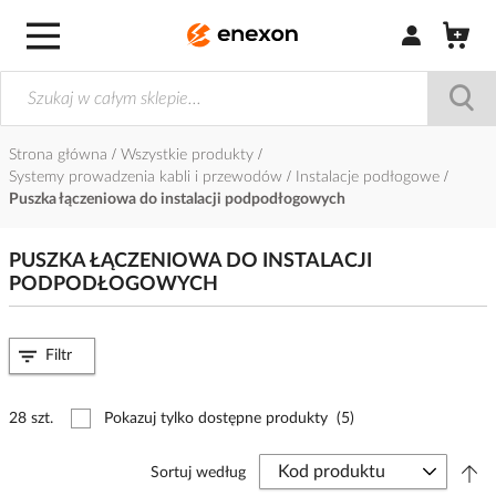
Zaloguj się / Z
Strona główna
Wszystkie produkty
Systemy prowadzenia kabli i przewodów
Instalacje podłogowe
Puszka łączeniowa do instalacji podpodłogowych
PUSZKA ŁĄCZENIOWA DO INSTALACJI
PODPODŁOGOWYCH
Filtr
28 szt.
Pokazuj tylko dostępne produkty
(5)
Sortuj według