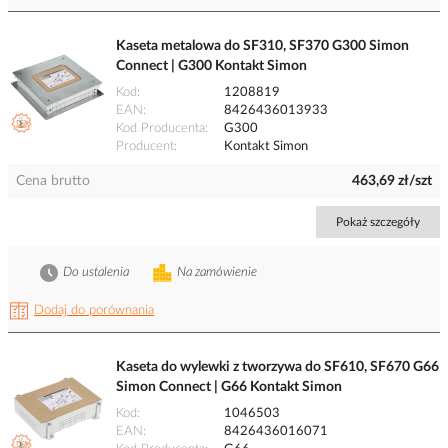
Kaseta metalowa do SF310, SF370 G300 Simon
Connect | G300 Kontakt Simon
Kod
1208819
EAN
8426436013933
Kod Producenta
G300
Producent
Kontakt Simon
Cena brutto
463,69 zł/szt
Pokaż szczegóły
Do ustalenia
Na zamówienie
Dodaj do porównania
Kaseta do wylewki z tworzywa do SF610, SF670 G66
Simon Connect | G66 Kontakt Simon
Kod
1046503
EAN
8426436016071