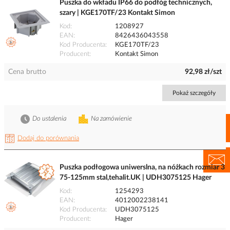
Puszka do wkładu IP66 do podłóg technicznych,
szary | KGE170TF/23 Kontakt Simon
Kod
1208927
EAN
8426436043558
Kod Producenta
KGE170TF/23
Producent
Kontakt Simon
Cena brutto
92,98 zł/szt
Pokaż szczegóły
Do ustalenia
Na zamówienie
Dodaj do porównania
Puszka podłogowa uniwerslna, na nóżkach rozmiar 3
75-125mm stal,tehalit.UK | UDH3075125 Hager
Kod
1254293
EAN
4012002238141
Kod Producenta
UDH3075125
Producent
Hager