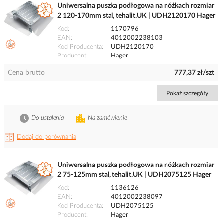
Uniwersalna puszka podłogowa na nóżkach rozmiar
2 120-170mm stal, tehalit.UK | UDH2120170 Hager
Kod
1170796
EAN
4012002238103
Kod Producenta
UDH2120170
Producent
Hager
Cena brutto
777,37 zł/szt
Pokaż szczegóły
Do ustalenia
Na zamówienie
Dodaj do porównania
Uniwersalna puszka podłogowa na nóżkach rozmiar
2 75-125mm stal, tehalit.UK | UDH2075125 Hager
Kod
1136126
EAN
4012002238097
Kod Producenta
UDH2075125
Producent
Hager