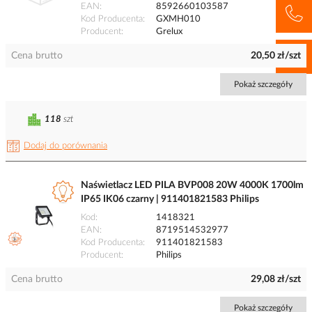
EAN
8592660103587
Kod Producenta
GXMH010
Producent
Grelux
Cena brutto
20,50 zł/szt
Pokaż szczegóły
118
szt
Dodaj do porównania
Naświetlacz LED PILA BVP008 20W 4000K 1700lm
IP65 IK06 czarny | 911401821583 Philips
Kod
1418321
EAN
8719514532977
Kod Producenta
911401821583
Producent
Philips
Cena brutto
29,08 zł/szt
Pokaż szczegóły