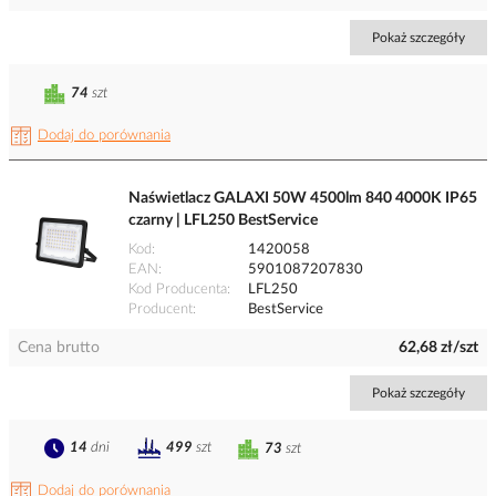
Pokaż szczegóły
74
szt
Dodaj do porównania
Naświetlacz GALAXI 50W 4500lm 840 4000K IP65
czarny | LFL250 BestService
Kod
1420058
EAN
5901087207830
Kod Producenta
LFL250
Producent
BestService
Cena brutto
62,68 zł/szt
Pokaż szczegóły
14
dni
499
szt
73
szt
Dodaj do porównania