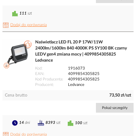
111
szt
Dodaj do porównania
Naświetlacz LED FL 20 P 17W/11W
2400lm/1600lm 840 4000K PS SY100 BK czarny
LEDV gen4 zmiana mocy | 4099854305825
Ledvance
Kod
1916073
EAN
4099854305825
Kod Producenta
4099854305825
Producent
Ledvance
Cena brutto
73,50 zł/szt
Pokaż szczegóły
14
dni
8393
szt
100
szt
Dodaj do porównania