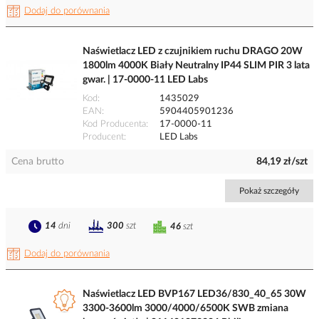
Dodaj do porównania
Naświetlacz LED z czujnikiem ruchu DRAGO 20W
1800lm 4000K Biały Neutralny IP44 SLIM PIR 3 lata
gwar. | 17-0000-11 LED Labs
Kod
1435029
EAN
5904405901236
Kod Producenta
17-0000-11
Producent
LED Labs
Cena brutto
84,19 zł/szt
Pokaż szczegóły
14
dni
300
szt
46
szt
Dodaj do porównania
Naświetlacz LED BVP167 LED36/830_40_65 30W
3300-3600lm 3000/4000/6500K SWB zmiana