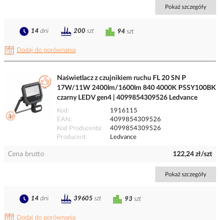
Pokaż szczegóły
14
dni
200
szt
94
szt
Dodaj do porównania
Naświetlacz z czujnikiem ruchu FL 20 SN P
17W/11W 2400lm/1600lm 840 4000K PSSY100BK
czarny LEDV gen4 | 4099854309526 Ledvance
Kod
1916115
EAN
4099854309526
Kod Producenta
4099854309526
Producent
Ledvance
Cena brutto
122,24 zł/szt
Pokaż szczegóły
14
dni
39605
szt
93
szt
Dodaj do porównania