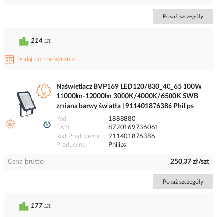
Pokaż szczegóły
214
szt
Dodaj do porównania
Naświetlacz BVP169 LED120/830_40_65 100W
11000lm-12000lm 3000K/4000K/6500K SWB
zmiana barwy światła | 911401876386 Philips
Kod
1888880
EAN
8720169736061
Kod Producenta
911401876386
Producent
Philips
Cena brutto
250,37 zł/szt
Pokaż szczegóły
177
szt