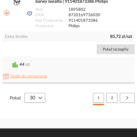
barwy światła | 911401873386 Philips
Kod
1895802
EAN
8720169736030
Kod Producenta
911401873386
Producent
Philips
Cena brutto
85,72 zł/szt
Pokaż szczegóły
44
szt
Dodaj do porównania
Strona
Aktualnie czytasz stronę
Strona
Stro
Nast
Pokaż
1
2