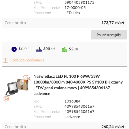
EAN
5904405901175
Kod Producenta
17-0000-05
Producent
LED Labs
Cena brutto
173,77 zł/szt
Pokaż szczegóły
14
dni
300
szt
55
szt
Dodaj do porównania
Naświetlacz LED FL 100 P 69W/53W
10000lm/8000lm 840 4000K PS SY100 BK czarny
LEDV gen4 zmiana mocy | 4099854306167
Ledvance
Kod
1916084
EAN
4099854306167
Kod Producenta
4099854306167
Producent
Ledvance
Cena brutto
260,24 zł/szt