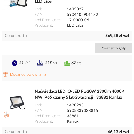
LED Labs
Kod
1435027
EAN
5904405901182
Kod Producenta
17-0000-06
Producent
LED Labs
Cena brutto
369,38 zł/szt
Pokaż szczegóły
14
dni
195
szt
67
szt
Dodaj do porównania
Naświetlacz LED IQ-LED FL-20W 2300lm 4000K
NW IP65 czarny 5 lat Gwarancji | 33881 Kanlux
Kod
1428295
EAN
5905339338815
Kod Producenta
33881
Producent
Kanlux
Cena brutto
46,13 zł/szt