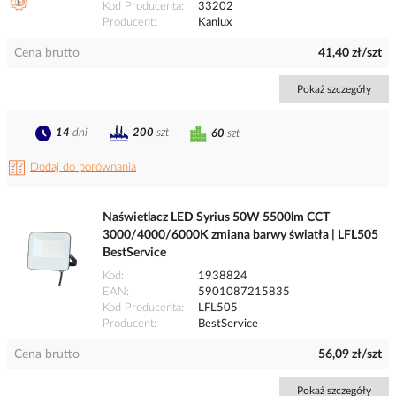
Kod Producenta
33202
Producent
Kanlux
Cena brutto
41,40 zł/szt
Pokaż szczegóły
14
dni
200
szt
60
szt
Dodaj do porównania
Naświetlacz LED Syrius 50W 5500lm CCT
3000/4000/6000K zmiana barwy światła | LFL505
BestService
Kod
1938824
EAN
5901087215835
Kod Producenta
LFL505
Producent
BestService
Cena brutto
56,09 zł/szt
Pokaż szczegóły