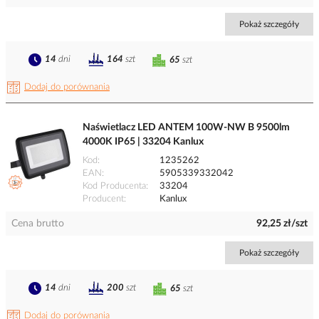
Pokaż szczegóły
14
dni
164
szt
65
szt
Dodaj do porównania
Naświetlacz LED ANTEM 100W-NW B 9500lm
4000K IP65 | 33204 Kanlux
Kod
1235262
EAN
5905339332042
Kod Producenta
33204
Producent
Kanlux
Cena brutto
92,25 zł/szt
Pokaż szczegóły
14
dni
200
szt
65
szt
Dodaj do porównania