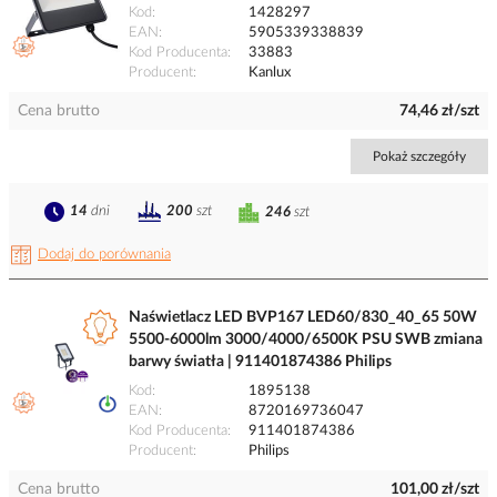
Kod
1428297
EAN
5905339338839
Kod Producenta
33883
Producent
Kanlux
Cena brutto
74,46 zł/szt
Pokaż szczegóły
14
dni
200
szt
246
szt
Dodaj do porównania
Naświetlacz LED BVP167 LED60/830_40_65 50W
5500-6000lm 3000/4000/6500K PSU SWB zmiana
barwy światła | 911401874386 Philips
Kod
1895138
EAN
8720169736047
Kod Producenta
911401874386
Producent
Philips
Cena brutto
101,00 zł/szt