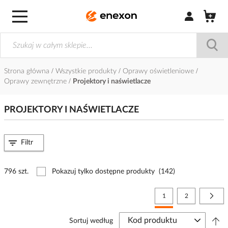
Zaloguj się / Z
Strona główna
Wszystkie produkty
Oprawy oświetleniowe
Oprawy zewnętrzne
Projektory i naświetlacze
PROJEKTORY I NAŚWIETLACZE
Filtr
796 szt.
Pokazuj tylko dostępne produkty
(142)
Strona
Aktualnie czytasz stronę
Strona
Stro
Nast
1
2
Sortuj według