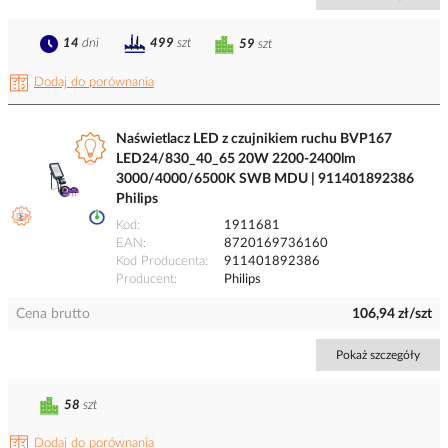
14
dni
499
szt
59
szt
Dodaj do porównania
Naświetlacz LED z czujnikiem ruchu BVP167
LED24/830_40_65 20W 2200-2400lm
3000/4000/6500K SWB MDU | 911401892386
Philips
Kod
1911681
EAN
8720169736160
Kod Producenta
911401892386
Producent
Philips
Cena brutto
106,94 zł/szt
Pokaż szczegóły
58
szt
Dodaj do porównania