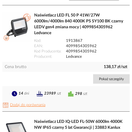
Naświetlacz LED FL 50 P 41W/27W
6000lm/4000lm 840 4000K PS SY100 BK czarny
LEDV gen4 zmiana mocy | 4099854305962
Ledvance
Kod
1913867
EAN
4099854305962
Kod Producenta
4099854305962
Producent
Ledvance
Cena brutto
138,17 zł/szt
Pokaż szczegóły
14
dni
23989
szt
298
szt
Dodaj do porównania
Naświetlacz LED IQ-LED FL-50W 6000lm 4000K
NW IP65 czarny 5 lat Gwarancji | 33883 Kanlux