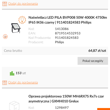
Dodaj do porównania
Naświetlacz LED PILA BVP008 50W 4000K 4750lm
IP65 IK06 czarny | 911401824583 Philips
Kod
1413086
EAN
8719514532953
Kod Producenta
911401824583
Producent
Philips
Cena brutto
64,87 zł/szt
Pokaż szczegóły
153
szt
Dodaj do porównania
Oprawa projektorowa 150W MH6RX7S Rx7s czar
asymetryczna | GXMH010 Grelux
Kod
1298497