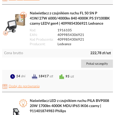
Naświetlacz z czujnikiem ruchu FL 50 SN P
41W/27W 6000/4000lm 840 4000K PS SY100BK
czarny LEDV gen4 | 4099854306921 Ledvance
Kod
1916105
EAN
4099854306921
Kod Producenta
4099854306921
Producent
Ledvance
Cena brutto
222,78 zł/szt
Pokaż szczegóły
14
dni
18417
szt
95
szt
Dodaj do porównania
Naświetlacz LED z czujnikiem ruchu PILA BVP008
20W 1700lm 4000K MDU IP65 IK06 czarny |
911401874983 Philips