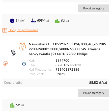
Pokaż szczegóły
14
dni
6094
szt
53
szt
Dodaj do porównania
Naświetlacz LED BVP167 LED24/830_40_65 20W
2200-2400lm 3000/4000/6500K SWB zmiana
barwy światła | 911401872386 Philips
Kod
1894700
EAN
8720169736023
Kod Producenta
911401872386
Producent
Philips
Cena brutto
58,82 zł/szt
Pokaż szczegóły
52
szt