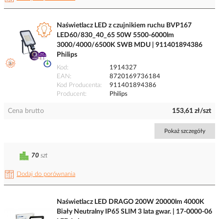
Naświetlacz LED z czujnikiem ruchu BVP167
LED60/830_40_65 50W 5500-6000lm
3000/4000/6500K SWB MDU | 911401894386
Philips
Kod
1914327
EAN
8720169736184
Kod Producenta
911401894386
Producent
Philips
Cena brutto
153,61 zł/szt
Pokaż szczegóły
70
szt
Dodaj do porównania
Naświetlacz LED DRAGO 200W 20000lm 4000K
Biały Neutralny IP65 SLIM 3 lata gwar. | 17-0000-06