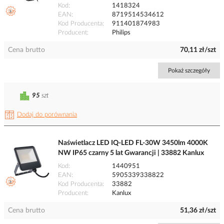
Kod
1418324
EAN
8719514534612
Kod Producenta
911401874983
Producent
Philips
Cena brutto
70,11 zł/szt
Pokaż szczegóły
95
szt
Dodaj do porównania
Naświetlacz LED IQ-LED FL-30W 3450lm 4000K
NW IP65 czarny 5 lat Gwarancji | 33882 Kanlux
Kod
1440951
EAN
5905339338822
Kod Producenta
33882
Producent
Kanlux
Cena brutto
51,36 zł/szt