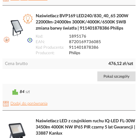
Naświetlacz BVP169 LED240/830_40_65 200W
22000lm-24000lm 3000K/4000K/6500K SWB
zmiana barwy światła | 911401878386 Philips
Kod
1895176
EAN
8720169736085
Kod Producenta
911401878386
Producent
Philips
Cena brutto
476,12 zł/szt
Pokaż szczegóły
84
szt
Dodaj do porównania
Naświetlacz LED z czujnikiem ruchu IQ-LED FL-30W
3450lm 4000K NW IP65 PIR czarny 5 lat Gwarancji |
33887 Kanlux