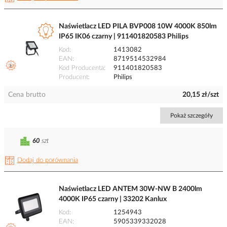
Naświetlacz LED PILA BVP008 10W 4000K 850lm
IP65 IK06 czarny | 911401820583 Philips
Kod
1413082
EAN
8719514532984
Kod Producenta
911401820583
Producent
Philips
Cena brutto
20,15 zł/szt
Pokaż szczegóły
60
szt
Dodaj do porównania
Naświetlacz LED ANTEM 30W-NW B 2400lm
4000K IP65 czarny | 33202 Kanlux
Kod
1254943
EAN
5905339332028