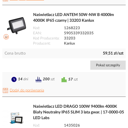
Naświetlacz LED ANTEM 50W-NW B 4000lm
4000K IP65 czarny | 33203 Kanlux
Kod
1268223
EAN
5905339332035
Kod Producenta
33203
Producent
Kanlux
Cena brutto
59,51 zł/szt
Pokaż szczegóły
14
dni
200
szt
57
szt
Dodaj do porównania
Naświetlacz LED DRAGO 100W 9400lm 4000K
Biały Neutralny IP65 SLIM 3 lata gwar. | 17-0000-05
LED Labs
Kod
1435026