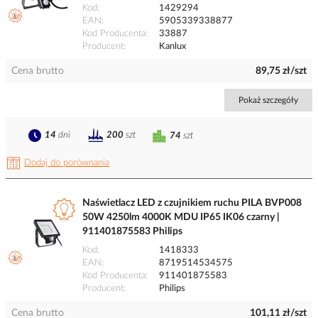
Kod
1429294
EAN
5905339338877
Kod Producenta
33887
Producent
Kanlux
Cena brutto
89,75 zł/szt
Pokaż szczegóły
14
dni
200
szt
74
szt
Dodaj do porównania
Naświetlacz LED z czujnikiem ruchu PILA BVP008
50W 4250lm 4000K MDU IP65 IK06 czarny |
911401875583 Philips
Kod
1418333
EAN
8719514534575
Kod Producenta
911401875583
Producent
Philips
Cena brutto
101,11 zł/szt