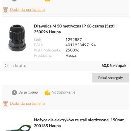
Dodaj do porównania
Dławnica M 50 metryczna IP 68 czarna (5szt) |
250096 Haupa
Kod
1292887
EAN
4011923497194
Kod Producenta
250096
Producent
Haupa
Cena brutto
60,06 zł/opak
Pokaż szczegóły
Do ustalenia
Na zamówienie
Dodaj do porównania
Nożyce dla elektryków ze stali nierdzewnej 150mm |
200185 Haupa