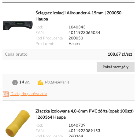
Ściągacz izolacji Allrounder 4-15mm | 200050
Haupa
Kod
1040343
EAN
4011923065034
Kod Producenta
200050
Producent
Haupa
Cena brutto
108,67 zł/szt
Pokaż szczegóły
14
dni
Na zamówienie
Dodaj do porównania
Złączka izolowana 4,0-6mm PVC żółta (opak 100szt)
| 260364 Haupa
Kod
1040709
EAN
4011923089153
Kod Producenta
260364