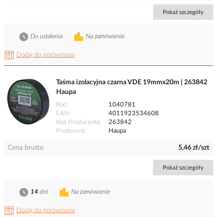
Pokaż szczegóły
Do ustalenia
Na zamówienie
Dodaj do porównania
Taśma izolacyjna czarna VDE 19mmx20m | 263842
Haupa
Kod
1040781
EAN
4011923534608
Kod Producenta
263842
Producent
Haupa
Cena brutto
5,46 zł/szt
Pokaż szczegóły
14
dni
Na zamówienie
Dodaj do porównania