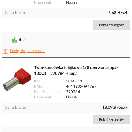
Producent
Haupa
Cena brutto
5,68 zł/szt
Pokaż szczegóły
6
szt
Dodaj do porównania
Twin-końcówka tulejkowa 1/8 czerwona (opak
100szt) | 270784 Haupa
Kod
1040811
EAN
4011923096762
Kod Producenta
270784
Producent
Haupa
Cena brutto
18,09 zł/opak
Pokaż szczegóły