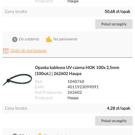
Producent
Haupa
Cena brutto
50,68 zł/opak
Pokaż szczegóły
Do ustalenia
Na zamówienie
Dodaj do porównania
Opaska kablowa UV czarna HOK 100x 2,5mm
(100szt.) | 262602 Haupa
Kod
1040760
EAN
4011923099091
Kod Producenta
262602
Producent
Haupa
Cena brutto
4,28 zł/opak
Pokaż szczegóły