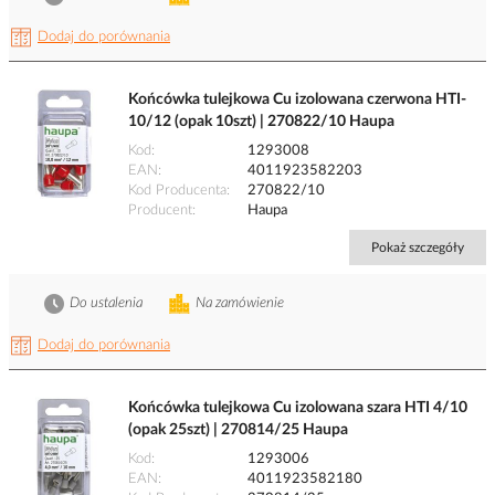
Dodaj do porównania
Końcówka tulejkowa Cu izolowana czerwona HTI-
10/12 (opak 10szt) | 270822/10 Haupa
Kod
1293008
EAN
4011923582203
Kod Producenta
270822/10
Producent
Haupa
Pokaż szczegóły
Do ustalenia
Na zamówienie
Dodaj do porównania
Końcówka tulejkowa Cu izolowana szara HTI 4/10
(opak 25szt) | 270814/25 Haupa
Kod
1293006
EAN
4011923582180