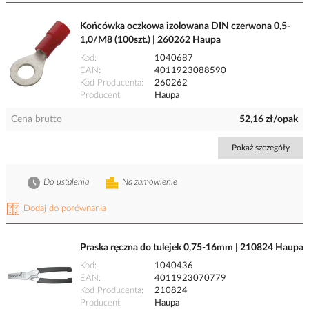
Końcówka oczkowa izolowana DIN czerwona 0,5-
1,0/M8 (100szt.) | 260262 Haupa
Kod
1040687
EAN
4011923088590
Kod Producenta
260262
Producent
Haupa
Cena brutto
52,16 zł/opak
Pokaż szczegóły
Do ustalenia
Na zamówienie
Dodaj do porównania
Praska ręczna do tulejek 0,75-16mm | 210824 Haupa
Kod
1040436
EAN
4011923070779
Kod Producenta
210824
Producent
Haupa