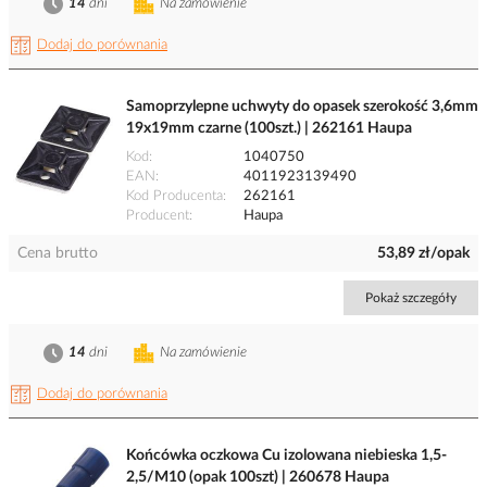
14
dni
Na zamówienie
Dodaj do porównania
Samoprzylepne uchwyty do opasek szerokość 3,6mm
19x19mm czarne (100szt.) | 262161 Haupa
Kod
1040750
EAN
4011923139490
Kod Producenta
262161
Producent
Haupa
Cena brutto
53,89 zł/opak
Pokaż szczegóły
14
dni
Na zamówienie
Dodaj do porównania
Końcówka oczkowa Cu izolowana niebieska 1,5-
2,5/M10 (opak 100szt) | 260678 Haupa