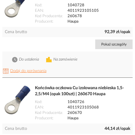
Kod
1040728
EAN
4011923105105
Kod Producenta
260678
Producent
Haupa
Cena brutto
92,39 zł/opak
Pokaż szczegóły
Do ustalenia
Na zamówienie
Dodaj do porównania
Końcówka oczkowa Cu izolowana niebieska 1,5-
2,5/M4 (opak 100szt) | 260670 Haupa
Kod
1040726
EAN
4011923105068
Kod Producenta
260670
Producent
Haupa
Cena brutto
44,14 zł/opak