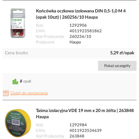
Końcówka oczkowa izolowana DIN 0,5-1,0 M 4
(opak 10szt) | 260256/10 Haupa
Kod
1292906
EAN
4011923581862
Kod Producenta
260256/10
Producent
Haupa
Cena brutto
5,29 zł/opak
Pokaż szczegóły
8
opak
Dodaj do porównania
Taśma izolacyjna VDE 19 mm x 20 m żółta | 263848
Haupa
Kod
1292984
EAN
4011923534639
Kod Producenta
263848