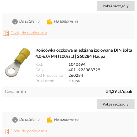
Pokaż szczegóły
Do ustalenia
Na zamówienie
Dodaj do porównania
Końcówka oczkowa miedziana izolowana DIN żółta
4,0-6,0/M4 (100szt.) | 260284 Haupa
Kod
1040694
EAN
4011923088729
Kod Producenta
260284
Producent
Haupa
Cena brutto
54,29 zł/opak
Pokaż szczegóły
Do ustalenia
Na zamówienie
Dodaj do porównania