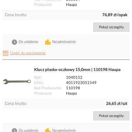
Producent
Haupa
Cena brutto
76,89 zł/opak
Pokaż szczegóły
Do ustalenia
Na zamówienie
Dodaj do porównania
Klucz płasko-oczkowy 15,0mm | 110198 Haupa
Kod
1040152
EAN
4011923051549
Kod Producenta
110198
Producent
Haupa
Cena brutto
26,65 zł/szt
Pokaż szczegóły
Do ustalenia
Na zamówienie