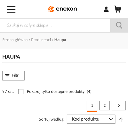
Zaloguj się / Z
Strona główna
Producenci
Haupa
HAUPA
Filtr
97 szt.
Pokazuj tylko dostępne produkty
(4)
Strona
Aktualnie czytasz stronę
Strona
Stro
Nast
1
2
Sortuj według