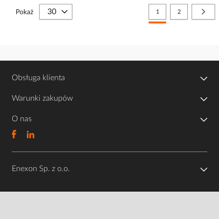
Strona
Aktualnie czytasz stronę
Strona
Stro
Nast
Pokaż
1
2
Obsługa klienta
Warunki zakupów
O nas
Enexon Sp. z o.o.