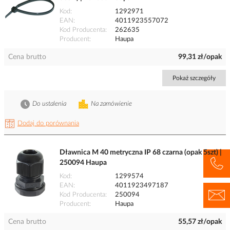
Kod
1292971
EAN
4011923557072
Kod Producenta
262635
Producent
Haupa
Cena brutto
99,31 zł/opak
Pokaż szczegóły
Do ustalenia
Na zamówienie
Dodaj do porównania
Dławnica M 40 metryczna IP 68 czarna (opak 5szt) |
250094 Haupa
Kod
1299574
EAN
4011923497187
Kod Producenta
250094
Producent
Haupa
Cena brutto
55,57 zł/opak