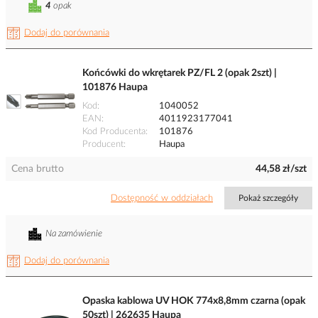
4
opak
Dodaj do porównania
Końcówki do wkrętarek PZ/FL 2 (opak 2szt) |
101876 Haupa
Kod
1040052
EAN
4011923177041
Kod Producenta
101876
Producent
Haupa
Cena brutto
44,58 zł/szt
Dostępność w oddziałach
Pokaż szczegóły
Na zamówienie
Dodaj do porównania
Opaska kablowa UV HOK 774x8,8mm czarna (opak
50szt) | 262635 Haupa