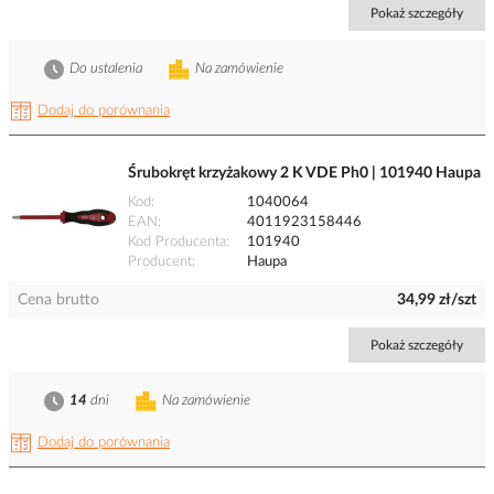
Pokaż szczegóły
Do ustalenia
Na zamówienie
Dodaj do porównania
Śrubokręt krzyżakowy 2 K VDE Ph0 | 101940 Haupa
Kod
1040064
EAN
4011923158446
Kod Producenta
101940
Producent
Haupa
Cena brutto
34,99 zł/szt
Pokaż szczegóły
14
dni
Na zamówienie
Dodaj do porównania