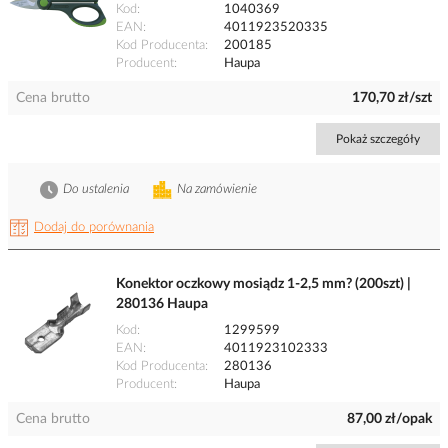
Kod
1040369
EAN
4011923520335
Kod Producenta
200185
Producent
Haupa
Cena brutto
170,70 zł/szt
Pokaż szczegóły
Do ustalenia
Na zamówienie
Dodaj do porównania
Konektor oczkowy mosiądz 1-2,5 mm? (200szt) |
280136 Haupa
Kod
1299599
EAN
4011923102333
Kod Producenta
280136
Producent
Haupa
Cena brutto
87,00 zł/opak