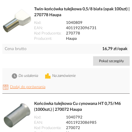
Twin-końcówka tulejkowa 0,5/8 biała (opak 100szt) |
270778 Haupa
Kod
1040809
EAN
4011923096731
Kod Producenta
270778
Producent
Haupa
Cena brutto
16,79 zł/opak
Pokaż szczegóły
Do ustalenia
Na zamówienie
Dodaj do porównania
Końcówka tulejkowa Cu cynowana HT 0,75/M6
(1000szt.) | 270072 Haupa
Kod
1040792
EAN
4011923086985
Kod Producenta
270072