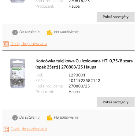
Kod Producenta
270814/25
Producent
Haupa
Pokaż szczegóły
Do ustalenia
Na zamówienie
Dodaj do porównania
Końcówka tulejkowa Cu izolowana HTI 0,75/8 szara
(opak 25szt) | 270803/25 Haupa
Kod
1293001
EAN
4011923582142
Kod Producenta
270803/25
Producent
Haupa
Pokaż szczegóły
Do ustalenia
Na zamówienie
Dodaj do porównania