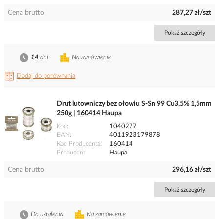
Cena brutto
287,27 zł/szt
Pokaż szczegóły
14
dni
Na zamówienie
Dodaj do porównania
Drut lutowniczy bez ołowiu S-Sn 99 Cu3,5% 1,5mm
250g | 160414 Haupa
Kod
1040277
EAN
4011923179878
Kod Producenta
160414
Producent
Haupa
Cena brutto
296,16 zł/szt
Pokaż szczegóły
Do ustalenia
Na zamówienie