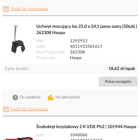
Dodaj do porównania
Uchwyt mocujący Iso 25,0 x 24,1 jasno szary (50szt) |
262308 Haupa
Kod
1292953
EAN
4011923501617
Kod Producenta
262308
Producent
Haupa
Cena brutto
18,62 zł/opak
Pokaż szczegóły
Do ustalenia
Na zamówienie
Dodaj do porównania
Śrubokręt krzyżakowy 2 K VDE Ph2 | 101944 Haupa
Kod
1040066