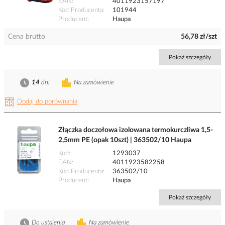
EAN
4011923157197
Kod Producenta
101944
Producent
Haupa
Cena brutto
56,78 zł/szt
Pokaż szczegóły
14
dni
Na zamówienie
Dodaj do porównania
Złączka doczołowa izolowana termokurczliwa 1,5-
2,5mm PE (opak 10szt) | 363502/10 Haupa
Kod
1293037
EAN
4011923582258
Kod Producenta
363502/10
Producent
Haupa
Pokaż szczegóły
Do ustalenia
Na zamówienie