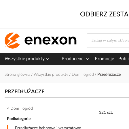
Przejdź
do
treści
Wszystkie produkty
Producenci
Promocje
Publi
Strona główna
Wszystkie produkty
Dom i ogród
Przedłużacze
PRZEDŁUŻACZE
Dom i ogród
321 szt.
Podkategorie
Przedłużacze bębnowe i warsztatowe