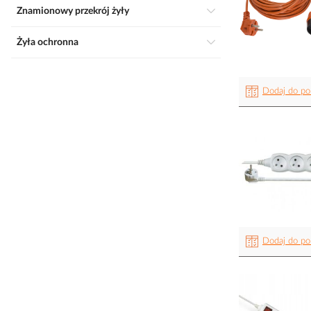
Znamionowy przekrój żyły
Żyła ochronna
Dodaj do po
Dodaj do po