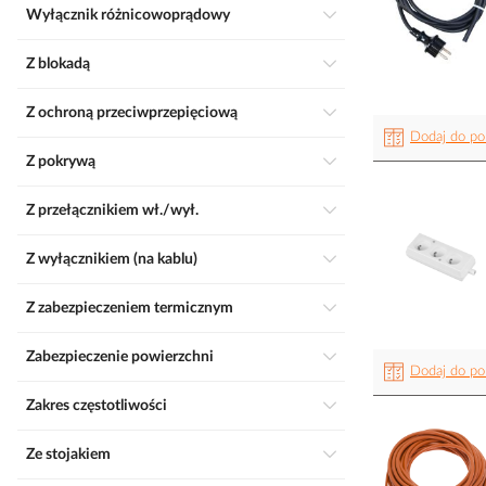
Wyłącznik różnicowoprądowy
Z blokadą
Z ochroną przeciwprzepięciową
Dodaj do po
Z pokrywą
Z przełącznikiem wł./wył.
Z wyłącznikiem (na kablu)
Z zabezpieczeniem termicznym
Zabezpieczenie powierzchni
Dodaj do po
Zakres częstotliwości
Ze stojakiem