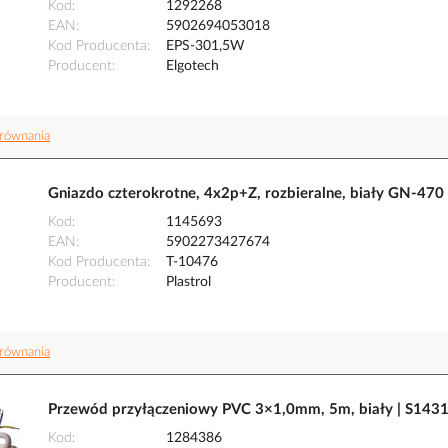
Kod
1292268
EAN
5902694053018
Kod Producenta
EPS-301,5W
Producent
Elgotech
równania
Gniazdo czterokrotne, 4x2p+Z, rozbieralne, biały GN-470 
Kod
1145693
EAN
5902273427674
Kod Producenta
T-10476
Producent
Plastrol
równania
Przewód przyłączeniowy PVC 3×1,0mm, 5m, biały | S143
Kod
1284386