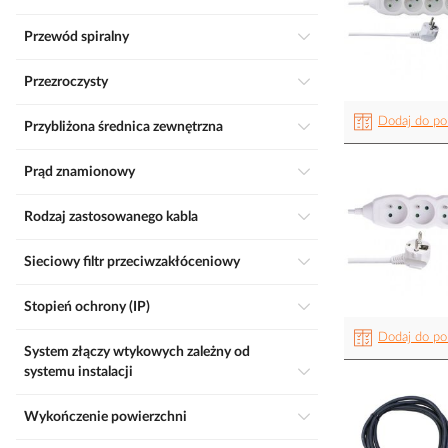
Przewód spiralny
Przezroczysty
Dodaj do po
Przybliżona średnica zewnętrzna
Prąd znamionowy
Rodzaj zastosowanego kabla
Sieciowy filtr przeciwzakłóceniowy
Stopień ochrony (IP)
Dodaj do po
System złączy wtykowych zależny od
systemu instalacji
Wykończenie powierzchni