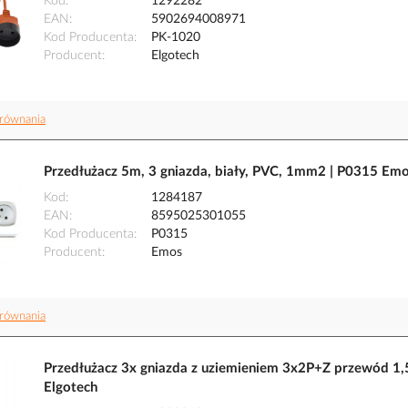
Kod
1292282
EAN
5902694008971
Kod Producenta
PK-1020
Producent
Elgotech
równania
Przedłużacz 5m, 3 gniazda, biały, PVC, 1mm2 | P0315 Em
Kod
1284187
EAN
8595025301055
Kod Producenta
P0315
Producent
Emos
równania
Przedłużacz 3x gniazda z uziemieniem 3x2P+Z przewód 1
Elgotech