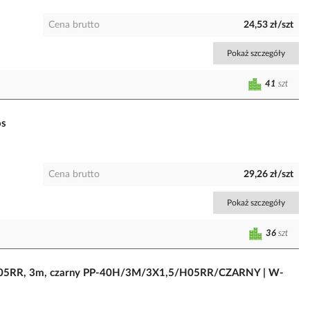
Cena brutto
24,53 zł/szt
Pokaż szczegóły
41
szt
os
Cena brutto
29,26 zł/szt
Pokaż szczegóły
36
szt
5, H05RR, 3m, czarny PP-40H/3M/3X1,5/H05RR/CZARNY | W-