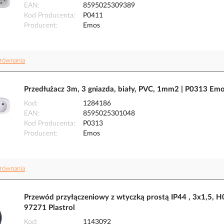
EAN
8595025309389
Kod Producenta
P0411
Producent
Emos
równania
Przedłużacz 3m, 3 gniazda, biały, PVC, 1mm2 | P0313 Em
Kod
1284186
EAN
8595025301048
Kod Producenta
P0313
Producent
Emos
równania
Przewód przyłączeniowy z wtyczką prostą IP44 , 3x1,
97271 Plastrol
Kod
1143092