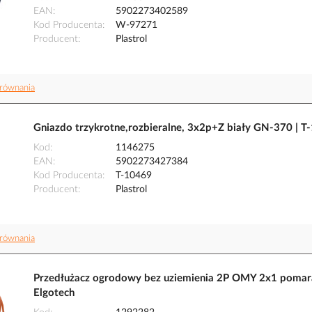
EAN
5902273402589
Kod Producenta
W-97271
Producent
Plastrol
równania
Gniazdo trzykrotne,rozbieralne, 3x2p+Z biały GN-370 | T-
Kod
1146275
EAN
5902273427384
Kod Producenta
T-10469
Producent
Plastrol
równania
Przedłużacz ogrodowy bez uziemienia 2P OMY 2x1 poma
Elgotech