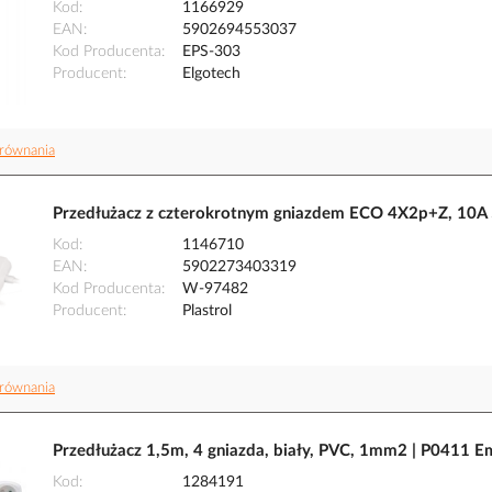
Kod
1166929
EAN
5902694553037
Kod Producenta
EPS-303
Producent
Elgotech
równania
Przedłużacz z czterokrotnym gniazdem ECO 4X2p+Z, 10A 
Kod
1146710
EAN
5902273403319
Kod Producenta
W-97482
Producent
Plastrol
równania
Przedłużacz 1,5m, 4 gniazda, biały, PVC, 1mm2 | P0411 
Kod
1284191