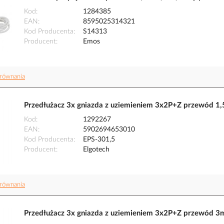
Kod
1284385
EAN
8595025314321
Kod Producenta
S14313
Producent
Emos
równania
Przedłużacz 3x gniazda z uziemieniem 3x2P+Z przewód 1,
Kod
1292267
EAN
5902694653010
Kod Producenta
EPS-301,5
Producent
Elgotech
równania
Przedłużacz 3x gniazda z uziemieniem 3x2P+Z przewód 3