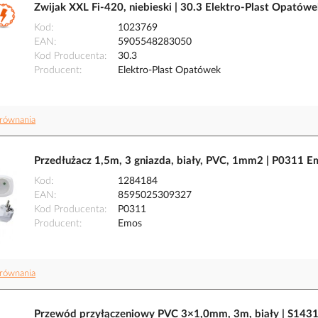
Zwijak XXL Fi-420, niebieski | 30.3 Elektro-Plast Opatówe
Kod
1023769
EAN
5905548283050
Kod Producenta
30.3
Producent
Elektro-Plast Opatówek
równania
Przedłużacz 1,5m, 3 gniazda, biały, PVC, 1mm2 | P0311 
Kod
1284184
EAN
8595025309327
Kod Producenta
P0311
Producent
Emos
równania
Przewód przyłączeniowy PVC 3×1,0mm, 3m, biały | S143