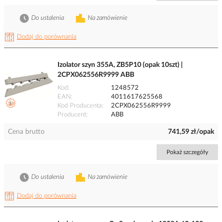
Do ustalenia
Na zamówienie
Dodaj do porównania
Izolator szyn 355A, ZB5P10 (opak 10szt) |
2CPX062556R9999 ABB
Kod
1248572
EAN
4011617625568
Kod Producenta
2CPX062556R9999
Producent
ABB
Cena brutto
741,59 zł/opak
Pokaż szczegóły
Do ustalenia
Na zamówienie
Dodaj do porównania