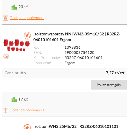
23
szt
Dodaj do porównania
Izolator wsporczy NN IWN2-35m10/32 | R32RZ-
06010101601 Ergom
Kod
1098836
EAN
5900003754120
Kod Producenta
R32RZ-06010101601
Producent
Ergom
Cena brutto
7,27 zł/szt
Pokaż szczegóły
17
szt
Dodaj do porównania
Izolator IWN2 25M6/22 | R32RZ-06010101101