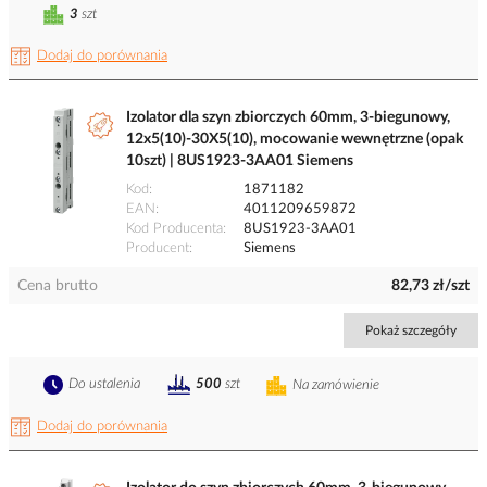
3
szt
Dodaj do porównania
Izolator dla szyn zbiorczych 60mm, 3-biegunowy,
12x5(10)-30X5(10), mocowanie wewnętrzne (opak
10szt) | 8US1923-3AA01 Siemens
Kod
1871182
EAN
4011209659872
Kod Producenta
8US1923-3AA01
Producent
Siemens
Cena brutto
82,73 zł/szt
Pokaż szczegóły
Do ustalenia
500
szt
Na zamówienie
Dodaj do porównania