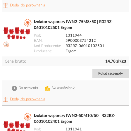
Dodaj do porównania
Izolator wsporczy IWN2-75M8/50 | R32RZ-
06010102501 Ergom
Kod
1311944
EAN
5900003754212
Kod Producenta
R32RZ-06010102501
Producent
Ergom
Cena brutto
14,78 zł/szt
Pokaż szczegóły
Do ustalenia
Na zamówienie
Dodaj do porównania
Izolator wsporczy IWN2-50M10/50 | R32RZ-
06010102401 Ergom
Kod
1311941