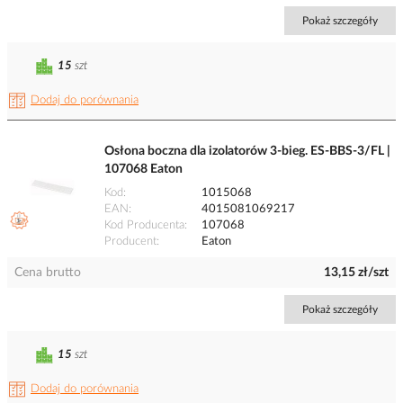
Pokaż szczegóły
15
szt
Dodaj do porównania
Osłona boczna dla izolatorów 3-bieg. ES-BBS-3/FL |
107068 Eaton
Kod
1015068
EAN
4015081069217
Kod Producenta
107068
Producent
Eaton
Cena brutto
13,15 zł/szt
Pokaż szczegóły
15
szt
Dodaj do porównania