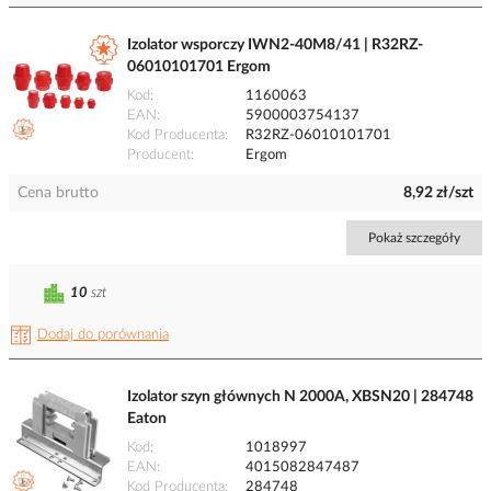
Izolator wsporczy IWN2-40M8/41 | R32RZ-
06010101701 Ergom
Kod
1160063
EAN
5900003754137
Kod Producenta
R32RZ-06010101701
Producent
Ergom
Cena brutto
8,92 zł/szt
Pokaż szczegóły
10
szt
Dodaj do porównania
Izolator szyn głównych N 2000A, XBSN20 | 284748
Eaton
Kod
1018997
EAN
4015082847487
Kod Producenta
284748