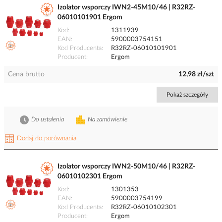
Izolator wsporczy IWN2-45M10/46 | R32RZ-
06010101901 Ergom
Kod
1311939
EAN
5900003754151
Kod Producenta
R32RZ-06010101901
Producent
Ergom
Cena brutto
12,98 zł/szt
Pokaż szczegóły
Do ustalenia
Na zamówienie
Dodaj do porównania
Izolator wsporczy IWN2-50M10/46 | R32RZ-
06010102301 Ergom
Kod
1301353
EAN
5900003754199
Kod Producenta
R32RZ-06010102301
Producent
Ergom