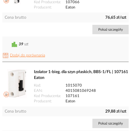
Kod Producenta
107066
Producent
Eaton
Cena brutto
76,65 zł/szt
Pokaż szczegóły
39
szt
Dodaj do porównania
Izolator 1-bieg. dla szyn płaskich, BBS-1/FL | 107161
Eaton
Kod
1015070
EAN
4015081069248
Kod Producenta
107161
Producent
Eaton
Cena brutto
29,88 zł/szt
Pokaż szczegóły