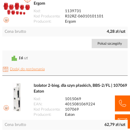
Ergom
Kod
1139731
Kod Producenta
R32RZ-06010101101
Producent
Ergom
Cena brutto
4,28 zł/szt
Pokaż szczegóły
16
szt
Dodaj do porównania
Izolator 2-bieg. dla szyn płaskich, BBS-2/FL | 107069
Eaton
Kod
1015069
EAN
4015081069224
Kod Producenta
107069
Producent
Eaton
Cena brutto
62,79 zł/szt