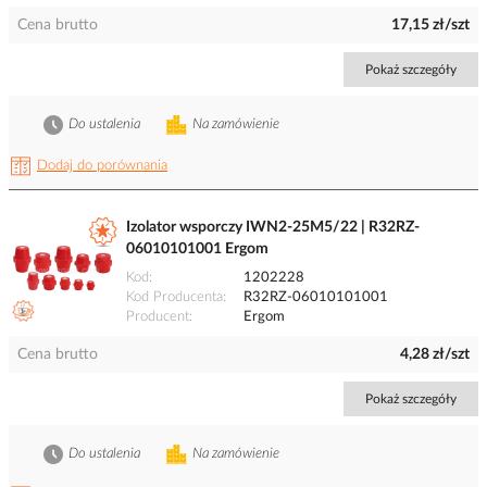
Cena brutto
17,15 zł/szt
Pokaż szczegóły
Do ustalenia
Na zamówienie
Dodaj do porównania
Izolator wsporczy IWN2-25M5/22 | R32RZ-
06010101001 Ergom
Kod
1202228
Kod Producenta
R32RZ-06010101001
Producent
Ergom
Cena brutto
4,28 zł/szt
Pokaż szczegóły
Do ustalenia
Na zamówienie