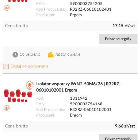
EAN
5900003754205
Kod Producenta
R32RZ-06010102401
Producent
Ergom
Cena brutto
17,15 zł/szt
Pokaż szczegóły
Do ustalenia
Na zamówienie
Dodaj do porównania
Izolator wsporczy IWN2-50M6/36 | R32RZ-
06010102001 Ergom
Kod
1311942
EAN
5900003754168
Kod Producenta
R32RZ-06010102001
Producent
Ergom
Cena brutto
9,66 zł/szt
Pokaż szczegóły