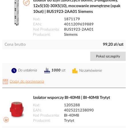
Izolator do szyn zbiorczych 60mm, 3-biegunowy,
12x5(10)-30X5(10), mocowanie zewnętrzne (opak
10szt) | 8US1923-2AA01 Siemens
Kod
1871179
EAN
4011209659889
Kod Producenta
8US1923-2AA01
Producent
Siemens
Cena brutto
99,20 zł/szt
Pokaż szczegóły
Do ustalenia
1000
szt
Na zamówienie
Dodaj do porównania
Izolator wsporczy BI-40M8 | BI-40M8 Trytyt
Kod
1205288
EAN
4025221238090
Kod Producenta
BI-40M8
Producent
Trytyt