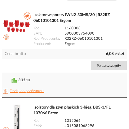
Izolator wsporczy IWN2-30M8/30 | R32RZ-
06010101301 Ergom
Kod
1160008
EAN
5900003754090
Kod Producenta
R32RZ-06010101301
Producent
Ergom
Cena brutto
6,08 zł/szt
Pokaż szczegóły
331
szt
Dodaj do porównania
Izolatory dla szyn płaskich 3-bieg. BBS-3/FL |
107066 Eaton
Kod
1015066
EAN
4015081068296