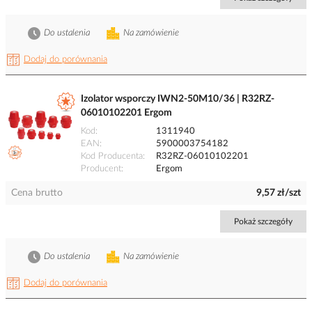
Do ustalenia
Na zamówienie
Dodaj do porównania
Izolator wsporczy IWN2-50M10/36 | R32RZ-
06010102201 Ergom
Kod
1311940
EAN
5900003754182
Kod Producenta
R32RZ-06010102201
Producent
Ergom
Cena brutto
9,57 zł/szt
Pokaż szczegóły
Do ustalenia
Na zamówienie
Dodaj do porównania