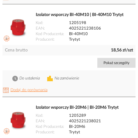
Izolator wsporczy BI-40M10 | BI-40M10 Trytyt
Kod
1205198
EAN
4025221238106
Kod Producenta
BI-40M10
Producent
Trytyt
Cena brutto
18,56 zł/szt
Pokaż szczegóły
Do ustalenia
Na zamówienie
Dodaj do porównania
Izolator wsporczy BI-20M6 | BI-20M6 Trytyt
Kod
1205289
EAN
4025221238021
Kod Producenta
BI-20M6
Producent
Trytyt