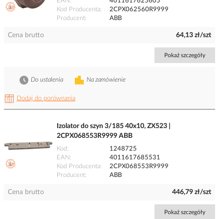
EAN
4011617625605
Kod Producenta
2CPX062560R9999
Producent
ABB
Cena brutto
64,13 zł/szt
Pokaż szczegóły
Do ustalenia
Na zamówienie
Dodaj do porównania
Izolator do szyn 3/185 40x10, ZX523 |
2CPX068553R9999 ABB
Kod
1248725
EAN
4011617685531
Kod Producenta
2CPX068553R9999
Producent
ABB
Cena brutto
446,79 zł/szt
Pokaż szczegóły