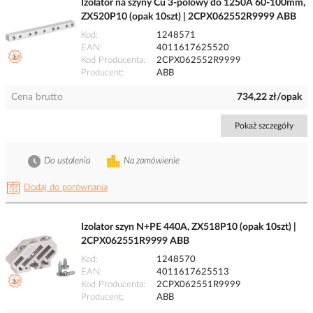
Izolator na szyny Cu 3-polowy do 1250A 60-100mm,
ZX520P10 (opak 10szt) | 2CPX062552R9999 ABB
Kod
1248571
EAN
4011617625520
Kod Producenta
2CPX062552R9999
Producent
ABB
Cena brutto
734,22 zł/opak
Pokaż szczegóły
Do ustalenia
Na zamówienie
Dodaj do porównania
Izolator szyn N+PE 440A, ZX518P10 (opak 10szt) |
2CPX062551R9999 ABB
Kod
1248570
EAN
4011617625513
Kod Producenta
2CPX062551R9999
Producent
ABB