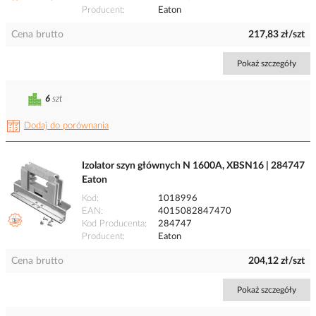
Producent
Eaton
Cena brutto
217,83 zł/szt
Pokaż szczegóły
6
szt
Dodaj do porównania
Izolator szyn głównych N 1600A, XBSN16 | 284747
Eaton
Kod
1018996
EAN
4015082847470
Kod Producenta
284747
Producent
Eaton
Cena brutto
204,12 zł/szt
Pokaż szczegóły