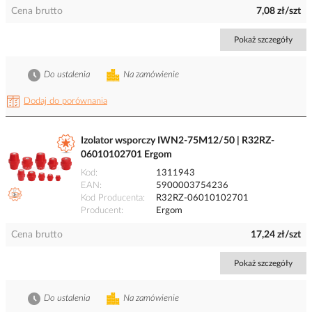
Cena brutto
7,08 zł/szt
Pokaż szczegóły
Do ustalenia
Na zamówienie
Dodaj do porównania
Izolator wsporczy IWN2-75M12/50 | R32RZ-
06010102701 Ergom
Kod
1311943
EAN
5900003754236
Kod Producenta
R32RZ-06010102701
Producent
Ergom
Cena brutto
17,24 zł/szt
Pokaż szczegóły
Do ustalenia
Na zamówienie