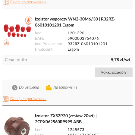
Dodaj do porównania
Izolator wsporczy WN2-30M6/30 | R32RZ-
06010101201 Ergom
Kod
1201390
EAN
5900003754076
Kod Producenta
R32RZ-06010101201
Producent
Ergom
Cena brutto
5,78 zł/szt
Pokaż szczegóły
Do ustalenia
Na zamówienie
Dodaj do porównania
Izolator, ZX52P20 (zestaw 20szt) |
2CPX062560R9999 ABB
Kod
1248573