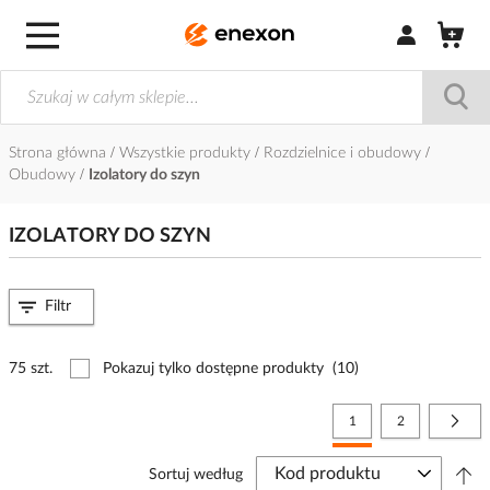
Zaloguj się / Z
Strona główna
Wszystkie produkty
Rozdzielnice i obudowy
Obudowy
Izolatory do szyn
IZOLATORY DO SZYN
Filtr
75 szt.
Pokazuj tylko dostępne produkty
(10)
Strona
Aktualnie czytasz stronę
Strona
Stro
Nast
1
2
Sortuj według