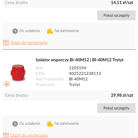
Cena brutto
14,11 zł/szt
Pokaż szczegóły
Do ustalenia
Na zamówienie
Dodaj do porównania
Izolator wsporczy BI-40M12 | BI-40M12 Trytyt
Kod
1205194
EAN
4025221238113
Kod Producenta
BI-40M12
Producent
Trytyt
Cena brutto
29,98 zł/szt
Pokaż szczegóły
Do ustalenia
Na zamówienie
Dodaj do porównania