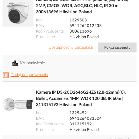
2MP, CMOS, WDR, AGC,BLC, HLC, IR 30 m |
300613696 Hikvision Poland
Kod
1329503
EAN
6941264012238
Kod Producenta
300613696
Producent
Hikvision Poland
Dostępność w oddziałach
Pokaż szczegóły
Na zamówienie
Dodaj do porównania
Kamera IP DS-2CD2646G2-IZS (2.8-12mm)(C),
Bullet, AcuSense, 4MP, WDR 120 dB, IR 60m |
311315192 Hikvision Poland
Kod
1329492
EAN
6941264083504
Kod Producenta
311315192
Producent
Hikvision Poland