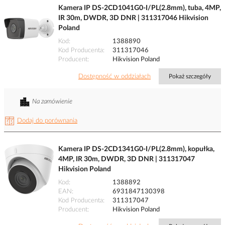
Kamera IP DS-2CD1041G0-I/PL(2.8mm), tuba, 4MP,
IR 30m, DWDR, 3D DNR | 311317046 Hikvision
Poland
Kod
1388890
Kod Producenta
311317046
Producent
Hikvision Poland
Dostępność w oddziałach
Pokaż szczegóły
Na zamówienie
Dodaj do porównania
Kamera IP DS-2CD1341G0-I/PL(2.8mm), kopułka,
4MP, IR 30m, DWDR, 3D DNR | 311317047
Hikvision Poland
Kod
1388892
EAN
6931847130398
Kod Producenta
311317047
Producent
Hikvision Poland