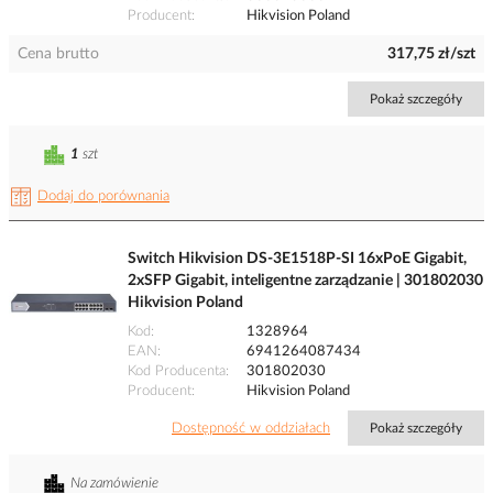
Producent
Hikvision Poland
Cena brutto
317,75 zł/szt
Pokaż szczegóły
1
szt
Dodaj do porównania
Switch Hikvision DS-3E1518P-SI 16xPoE Gigabit,
2xSFP Gigabit, inteligentne zarządzanie | 301802030
Hikvision Poland
Kod
1328964
EAN
6941264087434
Kod Producenta
301802030
Producent
Hikvision Poland
Dostępność w oddziałach
Pokaż szczegóły
Na zamówienie