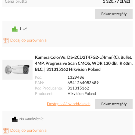
Cena brutto
1 320,77 zł/szt
Pokaż szczegóły
1
szt
Dodaj do porównania
Kamera ColorVu, DS-2CD2T47G2-L(4mm)(C), Bullet,
4MP, Progressive Scan CMOS, WDR 130 dB, IR 60m,
BLC, | 311315162 Hikvision Poland
Kod
1329486
EAN
6941264083689
Kod Producenta
311315162
Producent
Hikvision Poland
Dostępność w oddziałach
Pokaż szczegóły
Na zamówienie
Dodaj do porównania