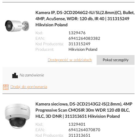
Kamera IP, DS-2CD2046G2-IU/SL(2.8mm)(C), Bullet,
4MP, AcuSense, WDR: 120 db, IR 40 | 311315249
Hikvision Poland
Kod
1329476
EAN
6941264083382
Kod Producenta
311315249
Producent
Hikvision Poland
Dostępność w oddziałach
Pokaż szczegóły
Na zamówienie
Dodaj do porównania
Kamera sieciowa, DS-2CD2143G2-IS(2.8mm), 4MP
Progressive Scan CMOSIR 30m WDR 120 dB BLC,
HLC, 3D DNR | 311313651 Hikvision Poland
Kod
1329401
EAN
6941264070870
Kod Producenta
311313651