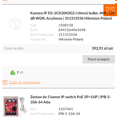
Kamera IP DS-2CD2043G2-I (4mm) bullet, 4MP, 120
dB WDR, AcuSense | 311313536 Hikvision Poland
Kod
1508158
EAN
6941264063698
Kod Producenta
311313536
Producent
Hikvision Poland
Cena brutto
592,91 zł/szt
Pokaż szczegóły
1
szt
Dodaj do porównania
Zestaw do 5 kamer IP switch PoE 5P+1UP | IPB-5-
10A-S4 Atte
Kod
1437441
Kod Producenta
IPB-5-10A-S4