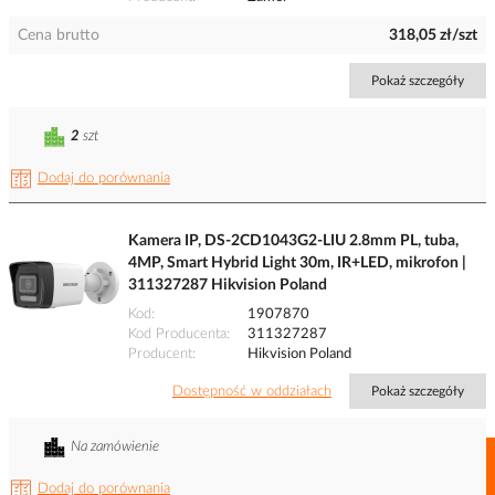
Cena brutto
318,05 zł/szt
Pokaż szczegóły
2
szt
Dodaj do porównania
Kamera IP, DS-2CD1043G2-LIU 2.8mm PL, tuba,
4MP, Smart Hybrid Light 30m, IR+LED, mikrofon |
311327287 Hikvision Poland
Kod
1907870
Kod Producenta
311327287
Producent
Hikvision Poland
Dostępność w oddziałach
Pokaż szczegóły
Na zamówienie
Dodaj do porównania