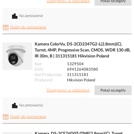
Dostępność w oddziałach
Pokaż szczegóły
Na zamówienie
Dodaj do porównania
Kamera ColorVu, DS-2CD2347G2-L(2.8mm)(C),
Turret, 4MP, Progressive Scan, CMOS, WDR 130 dB,
IR 30m, B | 311315181 Hikvision Poland
Kod
1329504
EAN
6941264083580
Kod Producenta
311315181
Producent
Hikvision Poland
Dostępność w oddziałach
Pokaż szczegóły
Na zamówienie
Dodaj do porównania
Kamera, DS-2CE76D0T-ITMF(2.8mm)(C), Turret,