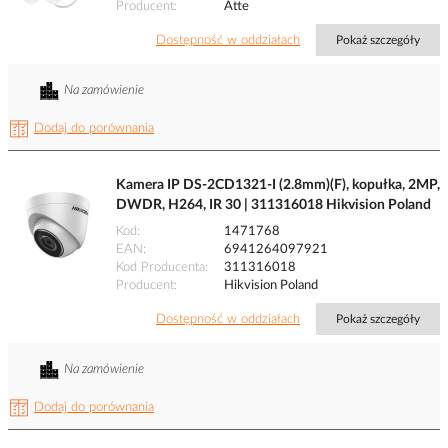
Producent
Atte
Dostępność w oddziałach
Pokaż szczegóły
Na zamówienie
Dodaj do porównania
Kamera IP DS-2CD1321-I (2.8mm)(F), kopułka, 2MP,
DWDR, H264, IR 30 | 311316018 Hikvision Poland
Kod
1471768
EAN
6941264097921
Kod Producenta
311316018
Producent
Hikvision Poland
Dostępność w oddziałach
Pokaż szczegóły
Na zamówienie
Dodaj do porównania