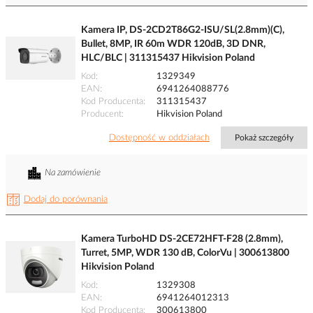
Kamera IP, DS-2CD2T86G2-ISU/SL(2.8mm)(C),
Bullet, 8MP, IR 60m WDR 120dB, 3D DNR,
HLC/BLC | 311315437 Hikvision Poland
Kod
1329349
EAN
6941264088776
Kod Producenta
311315437
Producent
Hikvision Poland
Dostępność w oddziałach
Pokaż szczegóły
Na zamówienie
Dodaj do porównania
Kamera TurboHD DS-2CE72HFT-F28 (2.8mm),
Turret, 5MP, WDR 130 dB, ColorVu | 300613800
Hikvision Poland
Kod
1329308
EAN
6941264012313
Kod Producenta
300613800