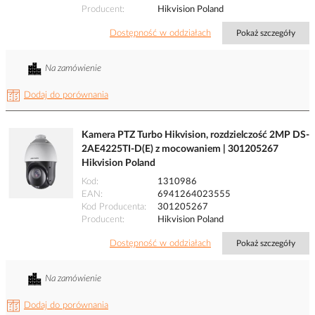
Producent
Hikvision Poland
Dostępność w oddziałach
Pokaż szczegóły
Na zamówienie
Dodaj do porównania
Kamera PTZ Turbo Hikvision, rozdzielczość 2MP DS-
2AE4225TI-D(E) z mocowaniem | 301205267
Hikvision Poland
Kod
1310986
EAN
6941264023555
Kod Producenta
301205267
Producent
Hikvision Poland
Dostępność w oddziałach
Pokaż szczegóły
Na zamówienie
Dodaj do porównania