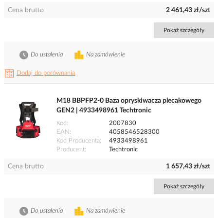
Cena brutto
2 461,43 zł/szt
Pokaż szczegóły
Do ustalenia
Na zamówienie
Dodaj do porównania
M18 BBPFP2-0 Baza opryskiwacza plecakowego
GEN2 | 4933498961 Techtronic
Kod
2007830
EAN
4058546528300
Kod Producenta
4933498961
Producent
Techtronic
Cena brutto
1 657,43 zł/szt
Pokaż szczegóły
Do ustalenia
Na zamówienie