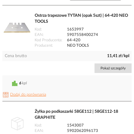
Ostrza trapezowe TYTAN (opak 5szt) | 64-420 NEO
TOOLS
Kod
1653997
EAN
5907558400274
Kod Producenta
64-420
Producent
NEO TOOLS
Cena brutto
11,41 zł/kpl
Pokaż szczegóły
6
kpl
Dodaj do porównania
Żyłka po podkaszarki 58GE112 | 58GE112-18
GRAPHITE
Kod
1543007
EAN
5902062096173