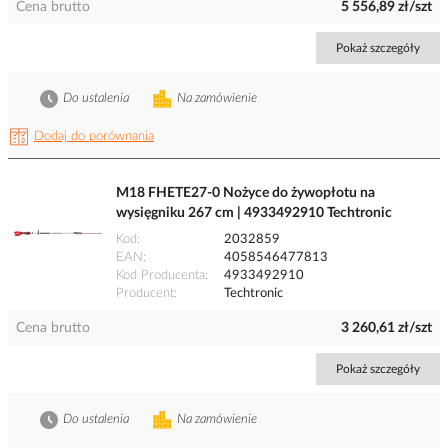
Cena brutto
5 556,89 zł/szt
Pokaż szczegóły
Do ustalenia
Na zamówienie
Dodaj do porównania
M18 FHETE27-0 Nożyce do żywopłotu na
wysięgniku 267 cm | 4933492910 Techtronic
Kod
2032859
EAN
4058546477813
Kod Producenta
4933492910
Producent
Techtronic
Cena brutto
3 260,61 zł/szt
Pokaż szczegóły
Do ustalenia
Na zamówienie