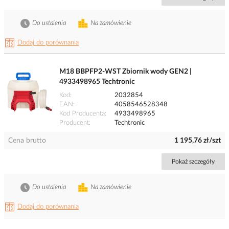
Do ustalenia
Na zamówienie
Dodaj do porównania
M18 BBPFP2-WST Zbiornik wody GEN2 |
4933498965 Techtronic
Kod
2032854
EAN
4058546528348
Kod Producenta
4933498965
Producent
Techtronic
Cena brutto
1 195,76 zł/szt
Pokaż szczegóły
Do ustalenia
Na zamówienie
Dodaj do porównania