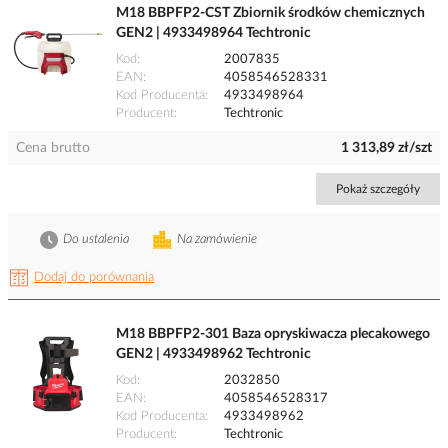
M18 BBPFP2-CST Zbiornik środków chemicznych
GEN2 | 4933498964 Techtronic
Kod
2007835
EAN
4058546528331
Kod Producenta
4933498964
Producent
Techtronic
Cena brutto
1 313,89 zł/szt
Pokaż szczegóły
Do ustalenia
Na zamówienie
Dodaj do porównania
M18 BBPFP2-301 Baza opryskiwacza plecakowego
GEN2 | 4933498962 Techtronic
Kod
2032850
EAN
4058546528317
Kod Producenta
4933498962
Producent
Techtronic