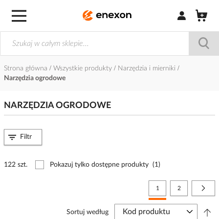
Zaloguj się / Z
Strona główna
Wszystkie produkty
Narzędzia i mierniki
Narzędzia ogrodowe
NARZĘDZIA OGRODOWE
Filtr
122 szt.
Pokazuj tylko dostępne produkty
(1)
Strona
Aktualnie czytasz stronę
Strona
Stro
Nast
1
2
Sortuj według