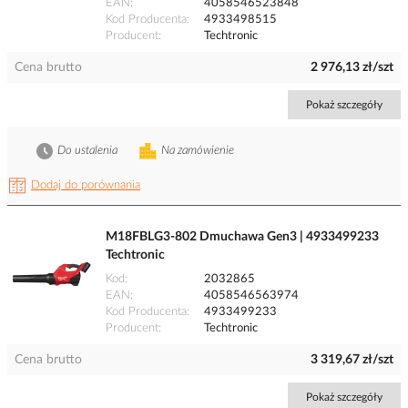
EAN
4058546523848
Kod Producenta
4933498515
Producent
Techtronic
Cena brutto
2 976,13 zł/szt
Pokaż szczegóły
Do ustalenia
Na zamówienie
Dodaj do porównania
M18FBLG3-802 Dmuchawa Gen3 | 4933499233
Techtronic
Kod
2032865
EAN
4058546563974
Kod Producenta
4933499233
Producent
Techtronic
Cena brutto
3 319,67 zł/szt
Pokaż szczegóły