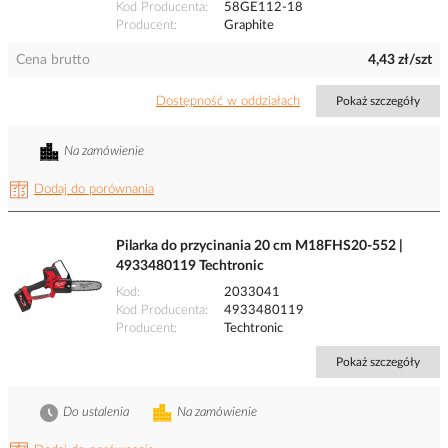
Kod Producenta
58GE112-18
Producent
Graphite
Cena brutto
4,43 zł/szt
Dostępność w oddziałach
Pokaż szczegóły
Na zamówienie
Dodaj do porównania
Pilarka do przycinania 20 cm M18FHS20-552 |
4933480119 Techtronic
Kod
2033041
Kod Producenta
4933480119
Producent
Techtronic
Pokaż szczegóły
Do ustalenia
Na zamówienie