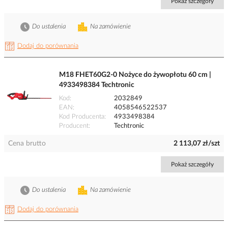
Pokaż szczegóły
Do ustalenia
Na zamówienie
Dodaj do porównania
M18 FHET60G2-0 Nożyce do żywopłotu 60 cm |
4933498384 Techtronic
Kod
2032849
EAN
4058546522537
Kod Producenta
4933498384
Producent
Techtronic
Cena brutto
2 113,07 zł/szt
Pokaż szczegóły
Do ustalenia
Na zamówienie
Dodaj do porównania