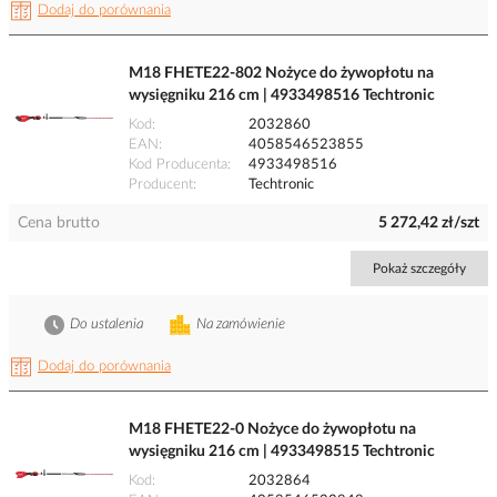
Dodaj do porównania
M18 FHETE22-802 Nożyce do żywopłotu na
wysięgniku 216 cm | 4933498516 Techtronic
Kod
2032860
EAN
4058546523855
Kod Producenta
4933498516
Producent
Techtronic
Cena brutto
5 272,42 zł/szt
Pokaż szczegóły
Do ustalenia
Na zamówienie
Dodaj do porównania
M18 FHETE22-0 Nożyce do żywopłotu na
wysięgniku 216 cm | 4933498515 Techtronic
Kod
2032864