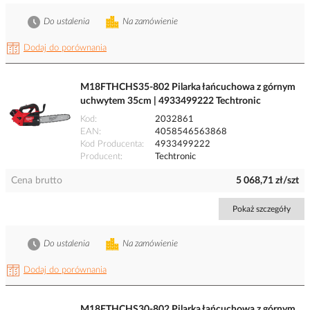
Do ustalenia
Na zamówienie
Dodaj do porównania
M18FTHCHS35-802 Pilarka łańcuchowa z górnym
uchwytem 35cm | 4933499222 Techtronic
Kod
2032861
EAN
4058546563868
Kod Producenta
4933499222
Producent
Techtronic
Cena brutto
5 068,71 zł/szt
Pokaż szczegóły
Do ustalenia
Na zamówienie
Dodaj do porównania
M18FTHCHS30-802 Pilarka łańcuchowa z górnym