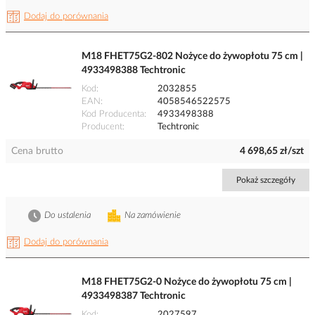
Dodaj do porównania
M18 FHET75G2-802 Nożyce do żywopłotu 75 cm |
4933498388 Techtronic
Kod
2032855
EAN
4058546522575
Kod Producenta
4933498388
Producent
Techtronic
Cena brutto
4 698,65 zł/szt
Pokaż szczegóły
Do ustalenia
Na zamówienie
Dodaj do porównania
M18 FHET75G2-0 Nożyce do żywopłotu 75 cm |
4933498387 Techtronic
Kod
2027597