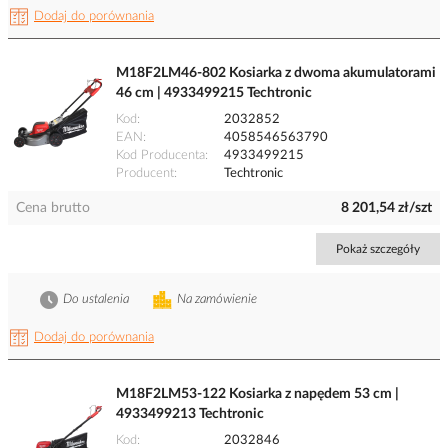
Dodaj do porównania
M18F2LM46-802 Kosiarka z dwoma akumulatorami
46 cm | 4933499215 Techtronic
Kod
2032852
EAN
4058546563790
Kod Producenta
4933499215
Producent
Techtronic
Cena brutto
8 201,54 zł/szt
Pokaż szczegóły
Do ustalenia
Na zamówienie
Dodaj do porównania
M18F2LM53-122 Kosiarka z napędem 53 cm |
4933499213 Techtronic
Kod
2032846