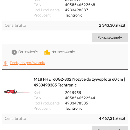
EAN
4058546522568
Kod Producenta
4933498387
Producent
Techtronic
Cena brutto
2 343,30 zł/szt
Pokaż szczegóły
Do ustalenia
Na zamówienie
Dodaj do porównania
M18 FHET60G2-802 Nożyce do żywopłotu 60 cm |
4933498385 Techtronic
Kod
2015955
EAN
4058546522544
Kod Producenta
4933498385
Producent
Techtronic
Cena brutto
4 467,21 zł/szt