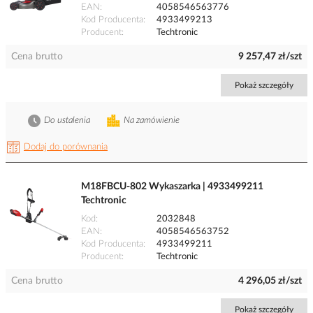
EAN
4058546563776
Kod Producenta
4933499213
Producent
Techtronic
Cena brutto
9 257,47 zł/szt
Pokaż szczegóły
Do ustalenia
Na zamówienie
Dodaj do porównania
M18FBCU-802 Wykaszarka | 4933499211
Techtronic
Kod
2032848
EAN
4058546563752
Kod Producenta
4933499211
Producent
Techtronic
Cena brutto
4 296,05 zł/szt
Pokaż szczegóły