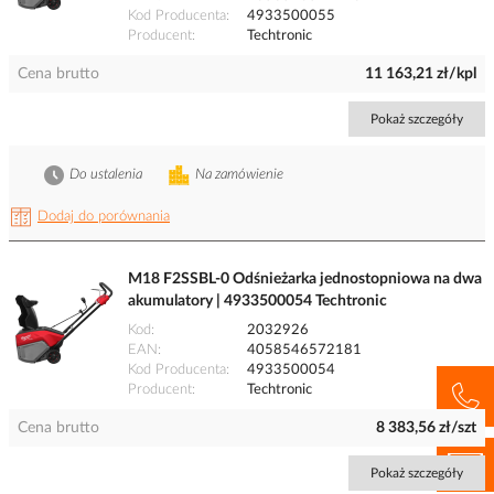
Kod Producenta
4933500055
Producent
Techtronic
Cena brutto
11 163,21 zł/kpl
Pokaż szczegóły
Do ustalenia
Na zamówienie
Dodaj do porównania
M18 F2SSBL-0 Odśnieżarka jednostopniowa na dwa
akumulatory | 4933500054 Techtronic
Kod
2032926
EAN
4058546572181
Kod Producenta
4933500054
Producent
Techtronic
Cena brutto
8 383,56 zł/szt
Pokaż szczegóły