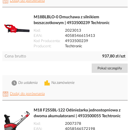
Dodaj do porównania
M18BLBLO-0 Dmuchawa z silnikiem
bezszczotkowym | 4933500239 Techtronic
Kod
2023013
EAN
4058546615413
Kod Producenta
4933500239
Producent
Techtronic
Cena brutto
937,80 zł/szt
Pokaż szczegóły
Do ustalenia
Na zamówienie
Dodaj do porównania
M18 F2SSBL-122 Odśnieżarka jednostopniowa z
dwoma akumulatorami | 4933500055 Techtronic
Kod
2007378
EAN
4058546572198