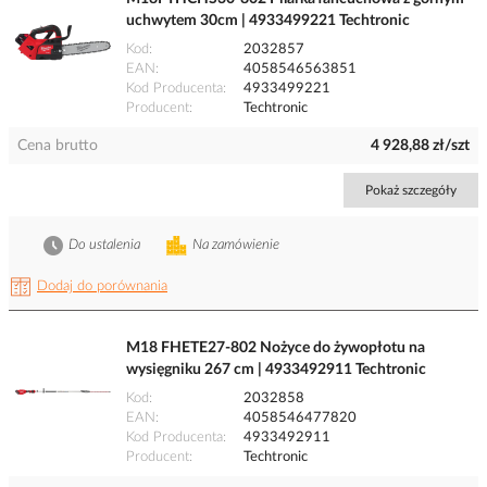
uchwytem 30cm | 4933499221 Techtronic
Kod
2032857
EAN
4058546563851
Kod Producenta
4933499221
Producent
Techtronic
Cena brutto
4 928,88 zł/szt
Pokaż szczegóły
Do ustalenia
Na zamówienie
Dodaj do porównania
M18 FHETE27-802 Nożyce do żywopłotu na
wysięgniku 267 cm | 4933492911 Techtronic
Kod
2032858
EAN
4058546477820
Kod Producenta
4933492911
Producent
Techtronic