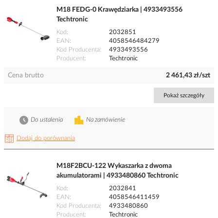
M18 FEDG-0 Krawędziarka | 4933493556
Techtronic
Kod
2032851
EAN
4058546484279
Kod Producenta
4933493556
Producent
Techtronic
Cena brutto
2 461,43 zł/szt
Pokaż szczegóły
Do ustalenia
Na zamówienie
Dodaj do porównania
M18F2BCU-122 Wykaszarka z dwoma
akumulatorami | 4933480860 Techtronic
Kod
2032841
EAN
4058546411459
Kod Producenta
4933480860
Producent
Techtronic