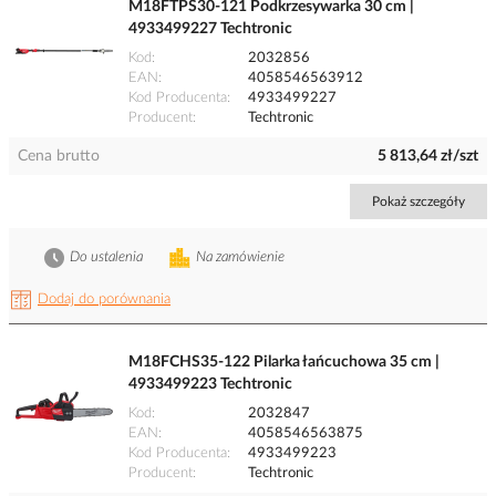
M18FTPS30-121 Podkrzesywarka 30 cm |
4933499227 Techtronic
Kod
2032856
EAN
4058546563912
Kod Producenta
4933499227
Producent
Techtronic
Cena brutto
5 813,64 zł/szt
Pokaż szczegóły
Do ustalenia
Na zamówienie
Dodaj do porównania
M18FCHS35-122 Pilarka łańcuchowa 35 cm |
4933499223 Techtronic
Kod
2032847
EAN
4058546563875
Kod Producenta
4933499223
Producent
Techtronic