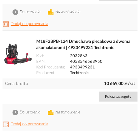
Do ustalenia
Na zamówienie
Dodaj do porównania
M18F2BPB-124 Dmuchawa plecakowa z dwoma
akumalatorami | 4933499231 Techtronic
Kod
2032863
EAN
4058546563950
Kod Producenta
4933499231
Producent
Techtronic
Cena brutto
10 669,00 zł/szt
Pokaż szczegóły
Do ustalenia
Na zamówienie
Dodaj do porównania