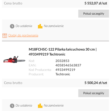
Cena brutto
5 552,07 zł/szt
Pokaż szczegóły
Do ustalenia
Na zamówienie
Dodaj do porównania
M18FCHSC-122 Pilarka łańcuchowa 30 cm |
4933499219 Techtronic
Kod
2032853
EAN
4058546563837
Kod Producenta
4933499219
Producent
Techtronic
Cena brutto
5 500,24 zł/szt
Pokaż szczegóły
Do ustalenia
Na zamówienie