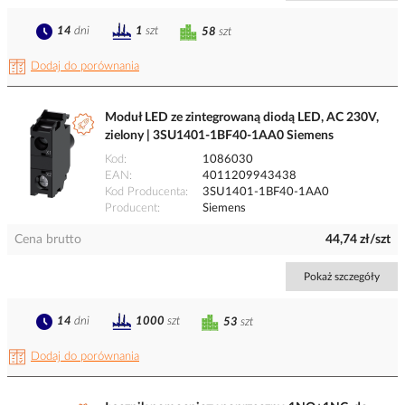
14
dni
1
szt
58
szt
Dodaj do porównania
Moduł LED ze zintegrowaną diodą LED, AC 230V,
zielony | 3SU1401-1BF40-1AA0 Siemens
Kod
1086030
EAN
4011209943438
Kod Producenta
3SU1401-1BF40-1AA0
Producent
Siemens
Cena brutto
44,74 zł/szt
Pokaż szczegóły
14
dni
1000
szt
53
szt
Dodaj do porównania