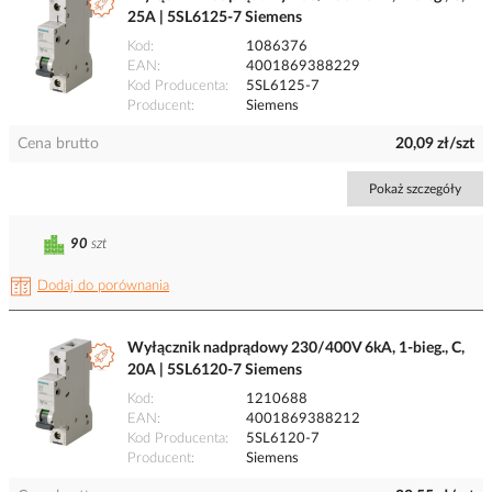
25A | 5SL6125-7 Siemens
Kod
1086376
EAN
4001869388229
Kod Producenta
5SL6125-7
Producent
Siemens
Cena brutto
20,09 zł/szt
Pokaż szczegóły
90
szt
Dodaj do porównania
Wyłącznik nadprądowy 230/400V 6kA, 1-bieg., C,
20A | 5SL6120-7 Siemens
Kod
1210688
EAN
4001869388212
Kod Producenta
5SL6120-7
Producent
Siemens