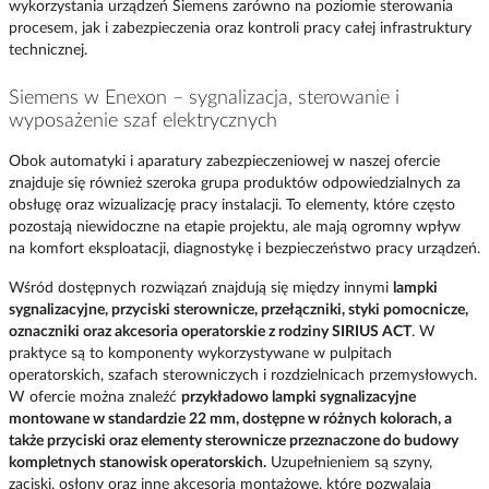
wykorzystania urządzeń Siemens zarówno na poziomie sterowania
procesem, jak i zabezpieczenia oraz kontroli pracy całej infrastruktury
technicznej.
Siemens w Enexon – sygnalizacja, sterowanie i
wyposażenie szaf elektrycznych
Obok automatyki i aparatury zabezpieczeniowej w naszej ofercie
znajduje się również szeroka grupa produktów odpowiedzialnych za
obsługę oraz wizualizację pracy instalacji. To elementy, które często
pozostają niewidoczne na etapie projektu, ale mają ogromny wpływ
na komfort eksploatacji, diagnostykę i bezpieczeństwo pracy urządzeń.
Wśród dostępnych rozwiązań znajdują się między innymi
lampki
sygnalizacyjne, przyciski sterownicze, przełączniki, styki pomocnicze,
oznaczniki oraz akcesoria operatorskie z rodziny SIRIUS ACT
. W
praktyce są to komponenty wykorzystywane w pulpitach
operatorskich, szafach sterowniczych i rozdzielnicach przemysłowych.
W ofercie można znaleźć
przykładowo lampki sygnalizacyjne
montowane w standardzie 22 mm, dostępne w różnych kolorach, a
także przyciski oraz elementy sterownicze przeznaczone do budowy
kompletnych stanowisk operatorskich.
Uzupełnieniem są szyny,
zaciski, osłony oraz inne akcesoria montażowe, które pozwalają