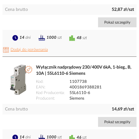
Cena brutto
52,87 zł/szt
Pokaż szczegóły
14
dni
1000
szt
48
szt
Dodaj do porównania
Wyłącznik nadprądowy 230/400V 6kA, 1-bieg., B,
10A | 5SL6110-6 Siemens
Kod
1107738
EAN
4001869388281
Kod Producenta
5SL6110-6
Producent
Siemens
Cena brutto
14,69 zł/szt
Pokaż szczegóły
14
dni
1000
szt
46
szt