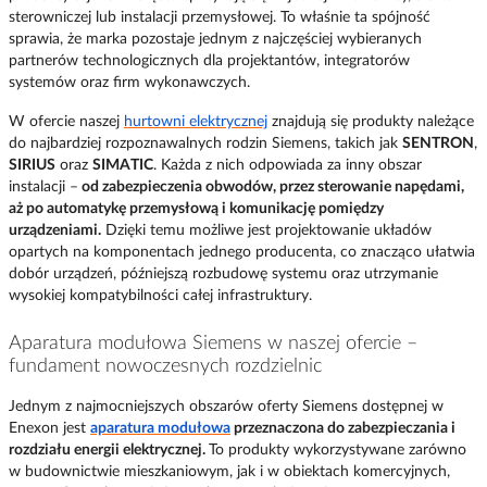
sterowniczej lub instalacji przemysłowej. To właśnie ta spójność
sprawia, że marka pozostaje jednym z najczęściej wybieranych
partnerów technologicznych dla projektantów, integratorów
systemów oraz firm wykonawczych.
W ofercie naszej
hurtowni elektrycznej
znajdują się produkty należące
do najbardziej rozpoznawalnych rodzin Siemens, takich jak
SENTRON
,
SIRIUS
oraz
SIMATIC
. Każda z nich odpowiada za inny obszar
instalacji –
od zabezpieczenia obwodów, przez sterowanie napędami,
aż po automatykę przemysłową i komunikację pomiędzy
urządzeniami.
Dzięki temu możliwe jest projektowanie układów
opartych na komponentach jednego producenta, co znacząco ułatwia
dobór urządzeń, późniejszą rozbudowę systemu oraz utrzymanie
wysokiej kompatybilności całej infrastruktury.
Aparatura modułowa Siemens w naszej ofercie –
fundament nowoczesnych rozdzielnic
Jednym z najmocniejszych obszarów oferty Siemens dostępnej w
Enexon jest
aparatura modułowa
przeznaczona do zabezpieczania i
rozdziału energii elektrycznej.
To produkty wykorzystywane zarówno
w budownictwie mieszkaniowym, jak i w obiektach komercyjnych,