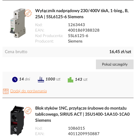
Wyłącznik nadprądowy 230/400V 6kA, 1-bieg., B,
25A | 5SL6125-6 Siemens
Kod
1263443
EAN
4001869388328
Kod Producenta
5SL6125-6
Producent
Siemens
Cena brutto
16,45 zł/szt
Pokaż szczegóły
14
dni
1000
szt
143
szt
Dodaj do porównania
Blok styków 1NC, przyłącze śrubowe do montażu
tablicowego, SIRIUS ACT | 3SU1400-1AA10-1CA0
Siemens
Kod
1086015
EAN
4011209950887