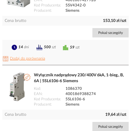
EAN
4001869427928
Kod Producenta
5SV4342-0
Producent
Siemens
Cena brutto
153,10 zł/szt
Pokaż szczegóły
14
dni
500
szt
59
szt
Dodaj do porównania
Wyłącznik nadprądowy 230/400V 6kA, 1-bieg., B,
6A | 5SL6106-6 Siemens
Kod
1086370
EAN
4001869388274
Kod Producenta
5SL6106-6
Producent
Siemens
Cena brutto
19,64 zł/szt
Pokaż szczegóły