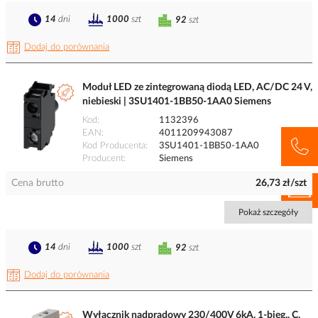
14
dni
1000
szt
92
szt
Dodaj do porównania
Moduł LED ze zintegrowaną diodą LED, AC/DC 24 V,
niebieski | 3SU1401-1BB50-1AA0 Siemens
Kod
1132396
EAN
4011209943087
Kod Producenta
3SU1401-1BB50-1AA0
Producent
Siemens
Cena brutto
26,73 zł/szt
Pokaż szczegóły
14
dni
1000
szt
92
szt
Dodaj do porównania
Wyłącznik nadprądowy 230/400V 6kA, 1-bieg., C,