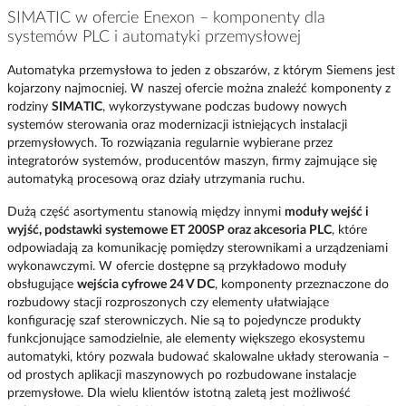
SIMATIC w ofercie Enexon – komponenty dla
systemów PLC i automatyki przemysłowej
Automatyka przemysłowa to jeden z obszarów, z którym Siemens jest
kojarzony najmocniej. W naszej ofercie można znaleźć komponenty z
rodziny
SIMATIC
, wykorzystywane podczas budowy nowych
systemów sterowania oraz modernizacji istniejących instalacji
przemysłowych. To rozwiązania regularnie wybierane przez
integratorów systemów, producentów maszyn, firmy zajmujące się
automatyką procesową oraz działy utrzymania ruchu.
Dużą część asortymentu stanowią między innymi
moduły wejść i
wyjść, podstawki systemowe ET 200SP oraz akcesoria PLC
, które
odpowiadają za komunikację pomiędzy sterownikami a urządzeniami
wykonawczymi. W ofercie dostępne są przykładowo moduły
obsługujące
wejścia cyfrowe 24 V DC
, komponenty przeznaczone do
rozbudowy stacji rozproszonych czy elementy ułatwiające
konfigurację szaf sterowniczych. Nie są to pojedyncze produkty
funkcjonujące samodzielnie, ale elementy większego ekosystemu
automatyki, który pozwala budować skalowalne układy sterowania –
od prostych aplikacji maszynowych po rozbudowane instalacje
przemysłowe. Dla wielu klientów istotną zaletą jest możliwość