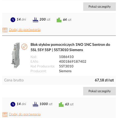
Pokaż szczegóły
14
dni
200
szt
64
szt
Dodaj do porównania
Blok styków pomocniczych 1NO 1NC Sentron do
5SL 5SY 5SP | 5ST3010 Siemens
Kod
1086410
EAN
4001869187402
Kod Producenta
5ST3010
Producent
Siemens
Cena brutto
67,18 zł/szt
Pokaż szczegóły
14
dni
1000
szt
63
szt
Dodaj do porównania