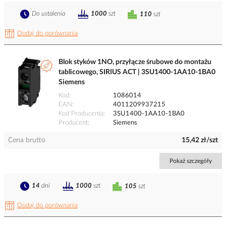
Do ustalenia
1000
szt
110
szt
Dodaj do porównania
Blok styków 1NO, przyłącze śrubowe do montażu
tablicowego, SIRIUS ACT | 3SU1400-1AA10-1BA0
Siemens
Kod
1086014
EAN
4011209937215
Kod Producenta
3SU1400-1AA10-1BA0
Producent
Siemens
Cena brutto
15,42 zł/szt
Pokaż szczegóły
14
dni
1000
szt
105
szt
Dodaj do porównania