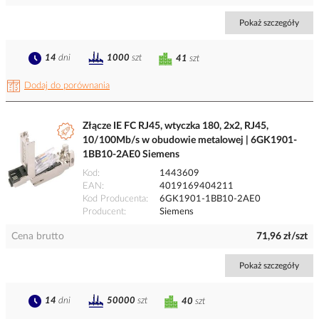
Pokaż szczegóły
14
dni
1000
szt
41
szt
Dodaj do porównania
Złącze IE FC RJ45, wtyczka 180, 2x2, RJ45,
10/100Mb/s w obudowie metalowej | 6GK1901-
1BB10-2AE0 Siemens
Kod
1443609
EAN
4019169404211
Kod Producenta
6GK1901-1BB10-2AE0
Producent
Siemens
Cena brutto
71,96 zł/szt
Pokaż szczegóły
14
dni
50000
szt
40
szt