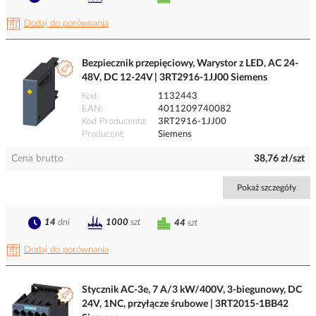
Dodaj do porównania
Bezpiecznik przepięciowy, Warystor z LED, AC 24-
48V, DC 12-24V | 3RT2916-1JJ00 Siemens
Kod
1132443
EAN
4011209740082
Kod Producenta
3RT2916-1JJ00
Producent
Siemens
Cena brutto
38,76 zł/szt
Pokaż szczegóły
14
dni
1000
szt
44
szt
Dodaj do porównania
Stycznik AC-3e, 7 A/3 kW/400V, 3-biegunowy, DC
24V, 1NC, przyłącze śrubowe | 3RT2015-1BB42