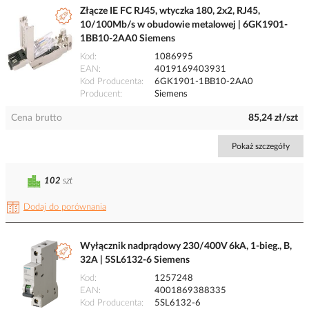
Złącze IE FC RJ45, wtyczka 180, 2x2, RJ45,
10/100Mb/s w obudowie metalowej | 6GK1901-
1BB10-2AA0 Siemens
Kod
1086995
EAN
4019169403931
Kod Producenta
6GK1901-1BB10-2AA0
Producent
Siemens
Cena brutto
85,24 zł/szt
Pokaż szczegóły
102
szt
Dodaj do porównania
Wyłącznik nadprądowy 230/400V 6kA, 1-bieg., B,
32A | 5SL6132-6 Siemens
Kod
1257248
EAN
4001869388335
Kod Producenta
5SL6132-6