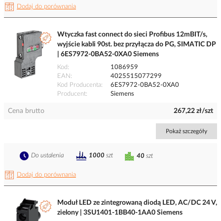
Dodaj do porównania
Wtyczka fast connect do sieci Profibus 12mBIT/s,
wyjście kabli 90st. bez przyłącza do PG, SIMATIC DP
| 6ES7972-0BA52-0XA0 Siemens
Kod
1086959
EAN
4025515077299
Kod Producenta
6ES7972-0BA52-0XA0
Producent
Siemens
Cena brutto
267,22 zł/szt
Pokaż szczegóły
Do ustalenia
1000
szt
40
szt
Dodaj do porównania
Moduł LED ze zintegrowaną diodą LED, AC/DC 24 V,
zielony | 3SU1401-1BB40-1AA0 Siemens