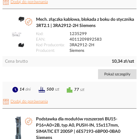
Dodaj do porównania
Mech. złączka kablowa, blokada z boku do stycznika
3RT2.1 | 3RA2912-2H Siemens
Kod
1235299
EAN
4011209892583
Kod Producenta
3RA2912-2H
Producent
Siemens
Cena brutto
10,34 zł/szt
Pokaż szczegóły
14
dni
500
szt
77
szt
Dodaj do porównania
Podstawka dla modułów rozszerzeń BU15-
P16+A0+2B, typ A0, PUSH-IN, 15x117mm,
SIMATIC ET 200SP | 6ES7193-6BP00-0BA0
Siemens