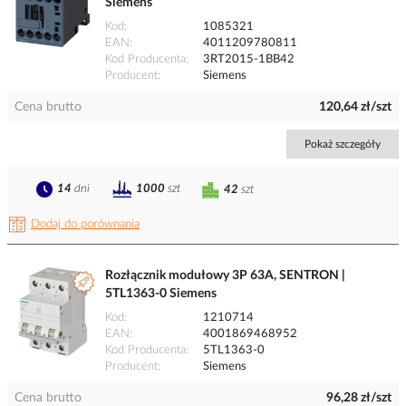
Siemens
Kod
1085321
EAN
4011209780811
Kod Producenta
3RT2015-1BB42
Producent
Siemens
Cena brutto
120,64 zł/szt
Pokaż szczegóły
14
dni
1000
szt
42
szt
Dodaj do porównania
Rozłącznik modułowy 3P 63A, SENTRON |
5TL1363-0 Siemens
Kod
1210714
EAN
4001869468952
Kod Producenta
5TL1363-0
Producent
Siemens
Cena brutto
96,28 zł/szt