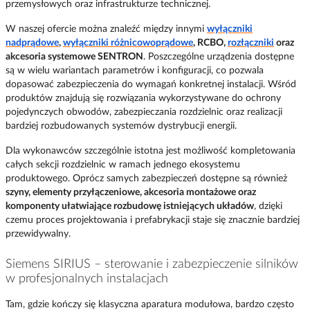
przemysłowych oraz infrastrukturze technicznej.
W naszej ofercie można znaleźć między innymi
wyłączniki
nadprądowe
,
wyłączniki różnicowoprądowe
, RCBO,
rozłączniki
oraz
akcesoria systemowe SENTRON
. Poszczególne urządzenia dostępne
są w wielu wariantach parametrów i konfiguracji, co pozwala
dopasować zabezpieczenia do wymagań konkretnej instalacji. Wśród
produktów znajdują się rozwiązania wykorzystywane do ochrony
pojedynczych obwodów, zabezpieczania rozdzielnic oraz realizacji
bardziej rozbudowanych systemów dystrybucji energii.
Dla wykonawców szczególnie istotna jest możliwość kompletowania
całych sekcji rozdzielnic w ramach jednego ekosystemu
produktowego. Oprócz samych zabezpieczeń dostępne są również
szyny, elementy przyłączeniowe, akcesoria montażowe oraz
komponenty ułatwiające rozbudowę istniejących układów
, dzięki
czemu proces projektowania i prefabrykacji staje się znacznie bardziej
przewidywalny.
Siemens SIRIUS – sterowanie i zabezpieczenie silników
w profesjonalnych instalacjach
Tam, gdzie kończy się klasyczna aparatura modułowa, bardzo często