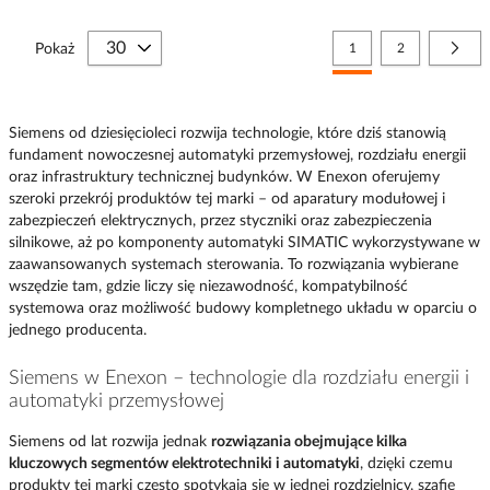
Strona
Aktualnie czytasz stronę
Strona
Stro
Nast
Pokaż
1
2
Siemens od dziesięcioleci rozwija technologie, które dziś stanowią
fundament nowoczesnej automatyki przemysłowej, rozdziału energii
oraz infrastruktury technicznej budynków. W Enexon oferujemy
szeroki przekrój produktów tej marki – od aparatury modułowej i
zabezpieczeń elektrycznych, przez styczniki oraz zabezpieczenia
silnikowe, aż po komponenty automatyki SIMATIC wykorzystywane w
zaawansowanych systemach sterowania. To rozwiązania wybierane
wszędzie tam, gdzie liczy się niezawodność, kompatybilność
systemowa oraz możliwość budowy kompletnego układu w oparciu o
jednego producenta.
Siemens w Enexon – technologie dla rozdziału energii i
automatyki przemysłowej
Siemens od lat rozwija jednak
rozwiązania obejmujące kilka
kluczowych segmentów elektrotechniki i automatyki
, dzięki czemu
produkty tej marki często spotykają się w jednej rozdzielnicy, szafie