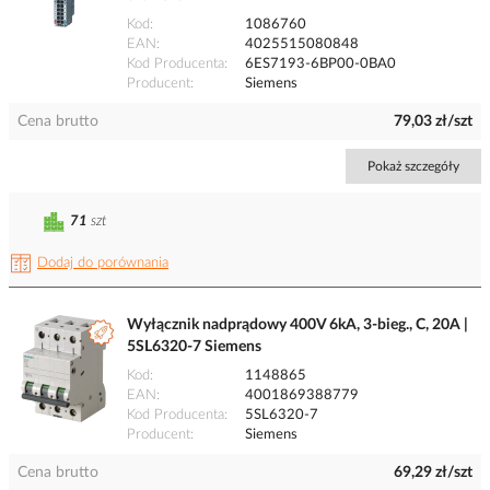
Kod
1086760
EAN
4025515080848
Kod Producenta
6ES7193-6BP00-0BA0
Producent
Siemens
Cena brutto
79,03 zł/szt
Pokaż szczegóły
71
szt
Dodaj do porównania
Wyłącznik nadprądowy 400V 6kA, 3-bieg., C, 20A |
5SL6320-7 Siemens
Kod
1148865
EAN
4001869388779
Kod Producenta
5SL6320-7
Producent
Siemens
Cena brutto
69,29 zł/szt