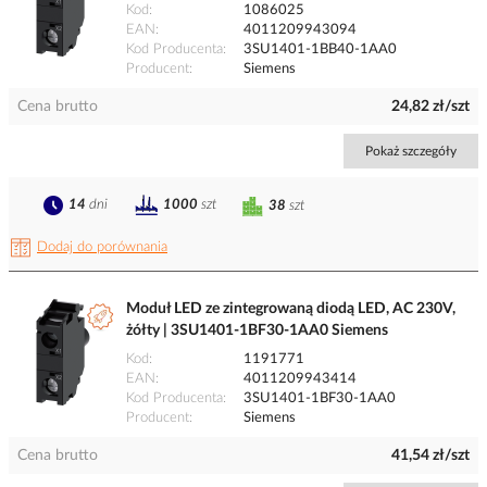
Kod
1086025
EAN
4011209943094
Kod Producenta
3SU1401-1BB40-1AA0
Producent
Siemens
Cena brutto
24,82 zł/szt
Pokaż szczegóły
14
dni
1000
szt
38
szt
Dodaj do porównania
Moduł LED ze zintegrowaną diodą LED, AC 230V,
żółty | 3SU1401-1BF30-1AA0 Siemens
Kod
1191771
EAN
4011209943414
Kod Producenta
3SU1401-1BF30-1AA0
Producent
Siemens
Cena brutto
41,54 zł/szt