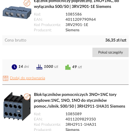
Łącznik pomocniczy poprzeczny, 1NO+1NC, do
wyłącznika S00/S0 | 3RV2901-1E Siemens
Kod
1085586
EAN
4011209790964
Kod Producenta
3RV2901-1E
Producent
Siemens
Cena brutto
36,35 zł/szt
Pokaż szczegóły
14
dni
1000
szt
49
szt
Dodaj do porównania
Blok łączników pomocniczych 3NO+1NC tory
prądowe:1NC, 1NO, 1NO do styczników
pomoc./silnik. S00/S0 | 3RH2911-1HA31 Siemens
Kod
1085089
EAN
4011209829350
Kod Producenta
3RH2911-1HA31
Producent
Siemens