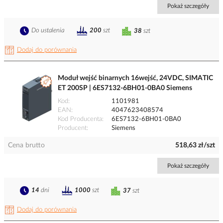
Pokaż szczegóły
Do ustalenia
200
szt
38
szt
Dodaj do porównania
Moduł wejść binarnych 16wejść, 24VDC, SIMATIC
ET 200SP | 6ES7132-6BH01-0BA0 Siemens
Kod
1101981
EAN
4047623408574
Kod Producenta
6ES7132-6BH01-0BA0
Producent
Siemens
Cena brutto
518,63 zł/szt
Pokaż szczegóły
14
dni
1000
szt
37
szt
Dodaj do porównania