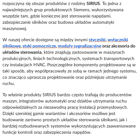
rozpoczyna się obszar produktów z rodziny
SIRIUS
. To jedna z
najważniejszych grup produktowych Siemens, wykorzystywana
wszędzie tam, gdzie konieczne jest sterowanie napędami,
zabezpieczanie silników oraz budowa układów automatyki
maszynowej.
W naszej ofercie dostępne są między innymi
styczniki
,
wyłączniki
silnikowe
,
styki pomocnicze
,
moduły sygnalizacyjne
oraz akcesoria do
układów sterowania
, które znajdują zastosowanie w maszynach
produkcyjnych, liniach technologicznych, systemach transportowych
czy instalacjach HVAC. Poszczególne komponenty projektowane są w
taki sposób, aby współpracowały ze sobą w ramach jednego systemu,
co znacząco upraszcza projektowanie oraz późniejsze utrzymanie
ruchu.
To właśnie produkty SIRIUS bardzo często trafiają do producentów
maszyn, integratorów automatyki oraz działów utrzymania ruchu
odpowiedzialnych za niezawodną pracę instalacji przemysłowych.
Dzięki szerokiej gamie wariantów i akcesoriów możliwe jest
budowanie zarówno prostych układów sterowania silnikami, jak i
bardziej rozbudowanych systemów wykorzystujących zaawansowane
funkcje kontroli oraz zabezpieczenia napędów.