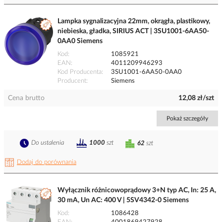
Lampka sygnalizacyjna 22mm, okrągła, plastikowy,
niebieska, gładka, SIRIUS ACT | 3SU1001-6AA50-
0AA0 Siemens
Kod
1085921
EAN
4011209946293
Kod Producenta
3SU1001-6AA50-0AA0
Producent
Siemens
Cena brutto
12,08 zł/szt
Pokaż szczegóły
Do ustalenia
1000
szt
62
szt
Dodaj do porównania
Wyłącznik różnicowoprądowy 3+N typ AC, In: 25 A,
30 mA, Un AC: 400 V | 5SV4342-0 Siemens
Kod
1086428