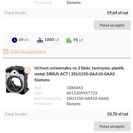
Producent
Siemens
Cena brutto
19,64 zł/szt
Pokaż szczegóły
14
dni
1000
szt
95
szt
Dodaj do porównania
Uchwyt uniwersalny na 3 bloki, tworzywo, plastik,
metal, SIRIUS ACT | 3SU1550-0AA10-0AA0
Siemens
Kod
1086043
EAN
4011209947733
Kod Producenta
3SU1550-0AA10-0AA0
Producent
Siemens
Cena brutto
10,70 zł/szt
Pokaż szczegóły