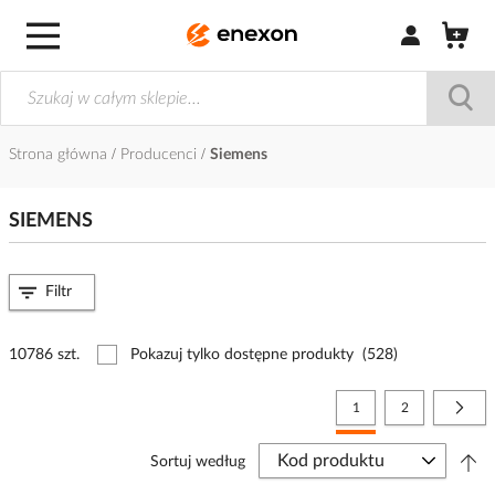
Zaloguj się / Z
Strona główna
Producenci
Siemens
SIEMENS
Filtr
10786 szt.
Pokazuj tylko dostępne produkty
(528)
Strona
Aktualnie czytasz stronę
Strona
Stro
Nast
1
2
Sortuj według