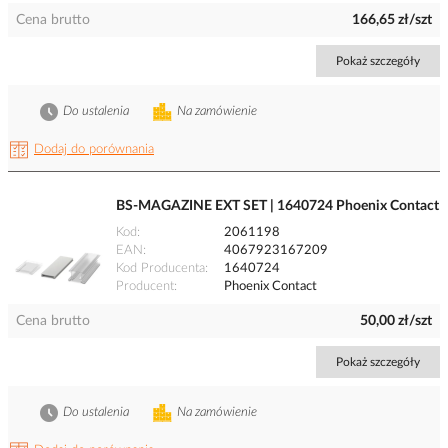
Cena brutto
166,65 zł/szt
Pokaż szczegóły
Do ustalenia
Na zamówienie
Dodaj do porównania
BS-MAGAZINE EXT SET | 1640724 Phoenix Contact
Kod
2061198
EAN
4067923167209
Kod Producenta
1640724
Producent
Phoenix Contact
Cena brutto
50,00 zł/szt
Pokaż szczegóły
Do ustalenia
Na zamówienie