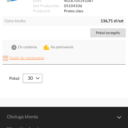
EAN
4016705141067
Kod Producenta
05104106
Producent
Protec.class
Cena brutto
136,71 zł/szt
Pokaż szczegóły
Do ustalenia
Na zamówienie
Dodaj do porównania
Pokaż
Obsługa klienta