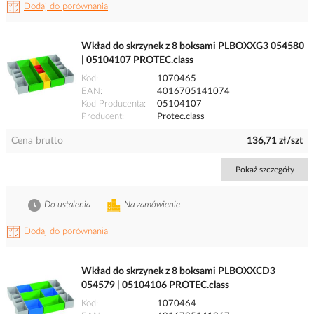
Dodaj do porównania
Wkład do skrzynek z 8 boksami PLBOXXG3 054580
| 05104107 PROTEC.class
Kod
1070465
EAN
4016705141074
Kod Producenta
05104107
Producent
Protec.class
Cena brutto
136,71 zł/szt
Pokaż szczegóły
Do ustalenia
Na zamówienie
Dodaj do porównania
Wkład do skrzynek z 8 boksami PLBOXXCD3
054579 | 05104106 PROTEC.class
Kod
1070464