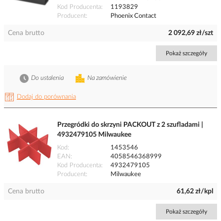
Kod Producenta
1193829
Producent
Phoenix Contact
Cena brutto
2 092,69 zł/szt
Pokaż szczegóły
Do ustalenia
Na zamówienie
Dodaj do porównania
Przegródki do skrzyni PACKOUT z 2 szufladami |
4932479105 Milwaukee
Kod
1453546
EAN
4058546368999
Kod Producenta
4932479105
Producent
Milwaukee
Cena brutto
61,62 zł/kpl
Pokaż szczegóły