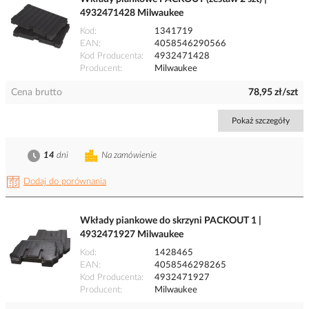
4932471428 Milwaukee
Kod
1341719
EAN
4058546290566
Kod Producenta
4932471428
Producent
Milwaukee
Cena brutto
78,95 zł/szt
Pokaż szczegóły
14
dni
Na zamówienie
Dodaj do porównania
Wkłady piankowe do skrzyni PACKOUT 1 |
4932471927 Milwaukee
Kod
1428465
EAN
4058546298265
Kod Producenta
4932471927
Producent
Milwaukee