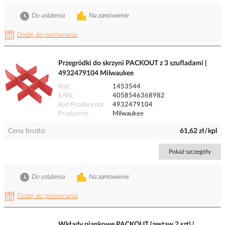
Do ustalenia
Na zamówienie
Dodaj do porównania
Przegródki do skrzyni PACKOUT z 3 szufladami |
4932479104 Milwaukee
Kod
1453544
EAN
4058546368982
Kod Producenta
4932479104
Producent
Milwaukee
Cena brutto
61,62 zł/kpl
Pokaż szczegóły
Do ustalenia
Na zamówienie
Dodaj do porównania
Wkłady piankowe PACKOUT (zestaw 2 szt) |