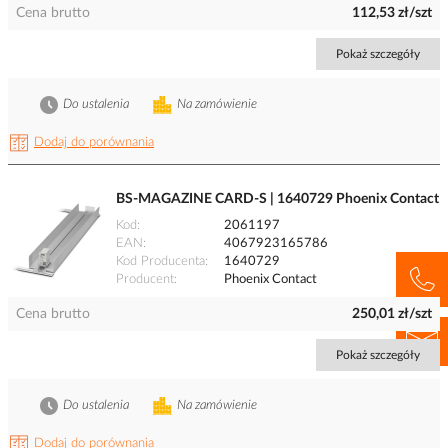
Cena brutto
112,53 zł/szt
Pokaż szczegóły
Do ustalenia
Na zamówienie
Dodaj do porównania
BS-MAGAZINE CARD-S | 1640729 Phoenix Contact
Kod
2061197
EAN
4067923165786
Kod Producenta
1640729
Producent
Phoenix Contact
Cena brutto
250,01 zł/szt
Pokaż szczegóły
Do ustalenia
Na zamówienie
Dodaj do porównania