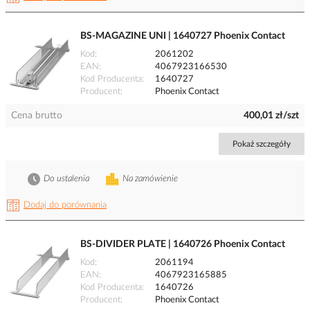
BS-MAGAZINE UNI | 1640727 Phoenix Contact
Kod
2061202
EAN
4067923166530
Kod Producenta
1640727
Producent
Phoenix Contact
Cena brutto
400,01 zł/szt
Pokaż szczegóły
Do ustalenia
Na zamówienie
Dodaj do porównania
BS-DIVIDER PLATE | 1640726 Phoenix Contact
Kod
2061194
EAN
4067923165885
Kod Producenta
1640726
Producent
Phoenix Contact