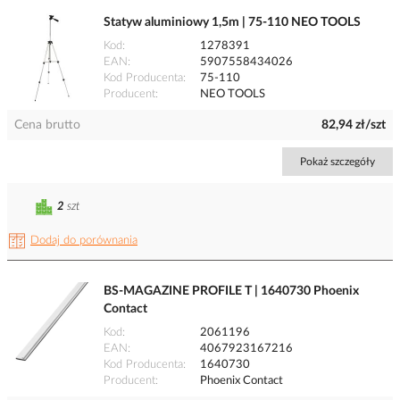
Statyw aluminiowy 1,5m | 75-110 NEO TOOLS
Kod
1278391
EAN
5907558434026
Kod Producenta
75-110
Producent
NEO TOOLS
Cena brutto
82,94 zł/szt
Pokaż szczegóły
2
szt
Dodaj do porównania
BS-MAGAZINE PROFILE T | 1640730 Phoenix
Contact
Kod
2061196
EAN
4067923167216
Kod Producenta
1640730
Producent
Phoenix Contact