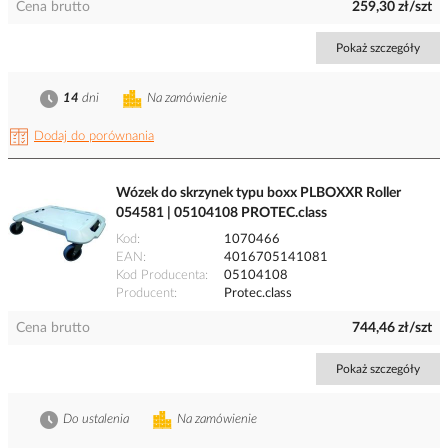
Cena brutto
259,30 zł/szt
Pokaż szczegóły
14
dni
Na zamówienie
Dodaj do porównania
Wózek do skrzynek typu boxx PLBOXXR Roller
054581 | 05104108 PROTEC.class
Kod
1070466
EAN
4016705141081
Kod Producenta
05104108
Producent
Protec.class
Cena brutto
744,46 zł/szt
Pokaż szczegóły
Do ustalenia
Na zamówienie