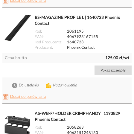
Dodaj do porównania
BS-MAGAZINE PROFILE L | 1640723 Phoenix
Contact
Kod
2061195
EAN
4067923167155
Kod Producenta
1640723
Producent
Phoenix Contact
Cena brutto
125,00 zł/szt
Pokaż szczegóły
Do ustalenia
Na zamówienie
Dodaj do porównania
AS-WB-F/HOLDER CRIMPHANDY | 1193829
Phoenix Contact
Kod
2058263
EAN
4063151248130