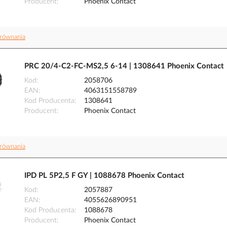
Producent
Phoenix Contact
równania
PRC 20/4-C2-FC-MS2,5 6-14 | 1308641 Phoenix Contact
Kod
2058706
EAN
4063151558789
Kod Producenta
1308641
Producent
Phoenix Contact
równania
IPD PL 5P2,5 F GY | 1088678 Phoenix Contact
Kod
2057887
EAN
4055626890951
Kod Producenta
1088678
Producent
Phoenix Contact