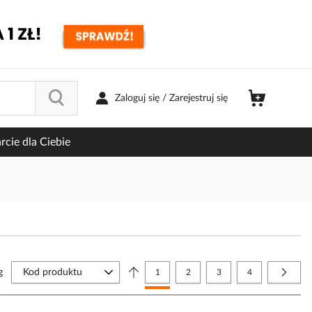
Zaloguj się / Zarejestruj się
cie dla Ciebie
Strona
g
Aktualnie czytasz stronę
Strona
Strona
Strona
Strona
Nastę
1
2
3
4