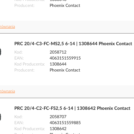
Producent
Phoenix Contact
równania
PRC 20/4-C3-FC-MS2,5 6-14 | 1308644 Phoenix Contact
Kod
2058712
EAN
4063151559915
Kod Producenta
1308644
Producent
Phoenix Contact
równania
PRC 20/4-C2-FC-FS2,5 6-14 | 1308642 Phoenix Contact
Kod
2058707
EAN
4063151559885
Kod Producenta
1308642