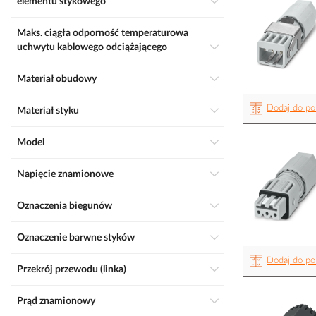
elementu stykowego
Maks. ciągła odporność temperaturowa
uchwytu kablowego odciążającego
Materiał obudowy
Dodaj do po
Materiał styku
Model
Napięcie znamionowe
Oznaczenia biegunów
Oznaczenie barwne styków
Dodaj do po
Przekrój przewodu (linka)
Prąd znamionowy