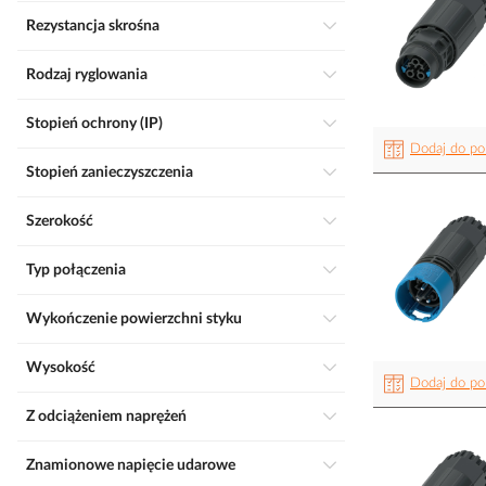
Rezystancja skrośna
Rodzaj ryglowania
Stopień ochrony (IP)
Dodaj do po
Stopień zanieczyszczenia
Szerokość
Typ połączenia
Wykończenie powierzchni styku
Wysokość
Dodaj do po
Z odciążeniem naprężeń
Znamionowe napięcie udarowe