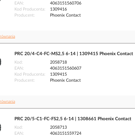
EAN
4063151560706
Kod Producenta
1309416
Producent
Phoenix Contact
równania
PRC 20/4-C4-FC-MS2,5 6-14 | 1309415 Phoenix Contact
Kod
2058718
EAN
4063151560607
Kod Producenta
1309415
Producent
Phoenix Contact
równania
PRC 20/5-C1-FC-FS2,5 6-14 | 1308661 Phoenix Contact
Kod
2058713
EAN
4063151559724