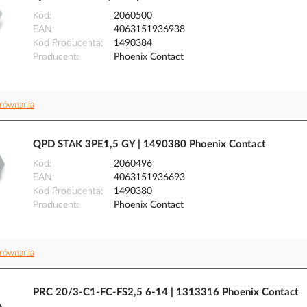
Kod
2060500
EAN
4063151936938
Kod Producenta
1490384
Producent
Phoenix Contact
równania
QPD STAK 3PE1,5 GY | 1490380 Phoenix Contact
Kod
2060496
EAN
4063151936693
Kod Producenta
1490380
Producent
Phoenix Contact
równania
PRC 20/3-C1-FC-FS2,5 6-14 | 1313316 Phoenix Contact