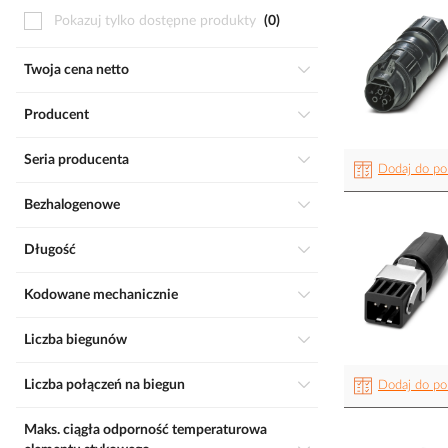
Pokazuj tylko dostępne produkty
0
Twoja cena netto
Producent
Seria producenta
Dodaj do po
Bezhalogenowe
Długość
Kodowane mechanicznie
Liczba biegunów
Liczba połączeń na biegun
Dodaj do po
Maks. ciągła odporność temperaturowa