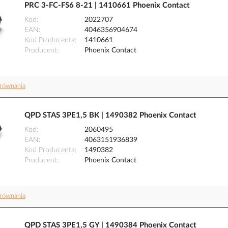
PRC 3-FC-FS6 8-21 | 1410661 Phoenix Contact
Kod
2022707
EAN
4046356904674
Kod Producenta
1410661
Producent
Phoenix Contact
równania
QPD STAS 3PE1,5 BK | 1490382 Phoenix Contact
Kod
2060495
EAN
4063151936839
Kod Producenta
1490382
Producent
Phoenix Contact
równania
QPD STAS 3PE1,5 GY | 1490384 Phoenix Contact