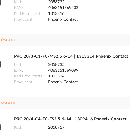
Kod
2058732
EAN
4063151569402
Kod Producenta
1313316
Producent
Phoenix Contact
równania
PRC 20/3-C1-FC-MS2,5 6-14 | 1313314 Phoenix Contact
Kod
2058735
EAN
4063151569099
Kod Producenta
1313314
Producent
Phoenix Contact
równania
PRC 20/4-C4-FC-FS2,5 6-14 | 1309416 Phoenix Contact
Kod
2058717