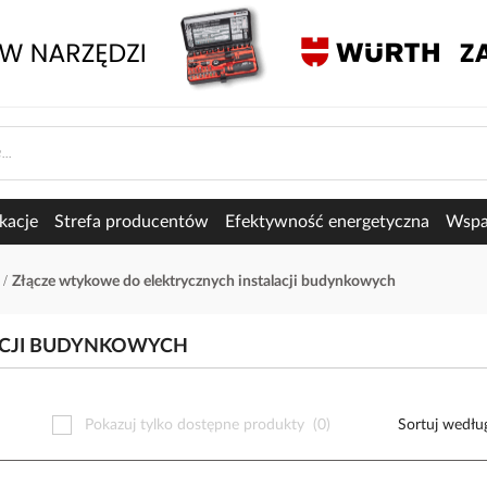
kacje
Strefa producentów
Efektywność energetyczna
Wspar
i
Złącze wtykowe do elektrycznych instalacji budynkowych
ACJI BUDYNKOWYCH
Pokazuj tylko dostępne produkty
(0)
Sortuj wedłu