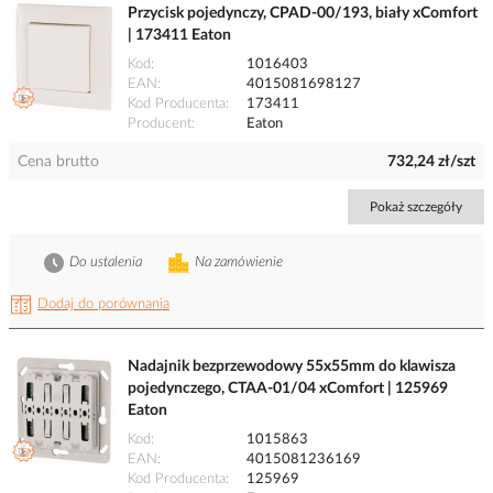
Przycisk pojedynczy, CPAD-00/193, biały xComfort
| 173411 Eaton
Kod
1016403
EAN
4015081698127
Kod Producenta
173411
Producent
Eaton
Cena brutto
732,24 zł/szt
Pokaż szczegóły
Do ustalenia
Na zamówienie
Dodaj do porównania
Nadajnik bezprzewodowy 55x55mm do klawisza
pojedynczego, CTAA-01/04 xComfort | 125969
Eaton
Kod
1015863
EAN
4015081236169
Kod Producenta
125969