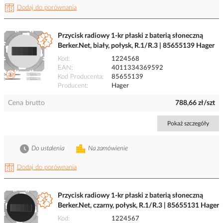
Dodaj do porównania
Przycisk radiowy 1-kr płaski z baterią słoneczną
Berker.Net, biały, połysk, R.1/R.3 | 85655139 Hager
Kod
1224568
EAN
4011334369592
Kod Producenta
85655139
Producent
Hager
Cena brutto
788,66 zł/szt
Pokaż szczegóły
Do ustalenia
Na zamówienie
Dodaj do porównania
Przycisk radiowy 1-kr płaski z baterią słoneczną
Berker.Net, czarny, połysk, R.1/R.3 | 85655131 Hager
Kod
1224567