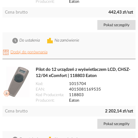
Producent
Eaton
Cena brutto
442,43 zł/szt
Pokaż szczegóły
Do ustalenia
Na zamówienie
Dodaj do porównania
Pilot do 12 urządzeń z wyświetlaczem LCD, CHSZ-
12/04 xComfort | 118803 Eaton
Kod
1015704
EAN
4015081169535
Kod Producenta
118803
Producent
Eaton
Cena brutto
2 202,14 zł/szt
Pokaż szczegóły