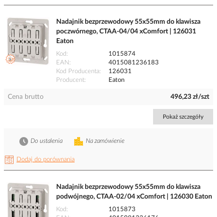
Nadajnik bezprzewodowy 55x55mm do klawisza
poczwórnego, CTAA-04/04 xComfort | 126031
Eaton
Kod
1015874
EAN
4015081236183
Kod Producenta
126031
Producent
Eaton
Cena brutto
496,23 zł/szt
Pokaż szczegóły
Do ustalenia
Na zamówienie
Dodaj do porównania
Nadajnik bezprzewodowy 55x55mm do klawisza
podwójnego, CTAA-02/04 xComfort | 126030 Eaton
Kod
1015873