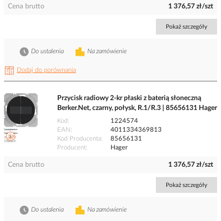
Cena brutto
1 376,57 zł/szt
Pokaż szczegóły
Do ustalenia
Na zamówienie
Dodaj do porównania
Przycisk radiowy 2-kr płaski z baterią słoneczną
Berker.Net, czarny, połysk, R.1/R.3 | 85656131 Hager
Kod
1224574
EAN
4011334369813
Kod Producenta
85656131
Producent
Hager
Cena brutto
1 376,57 zł/szt
Pokaż szczegóły
Do ustalenia
Na zamówienie