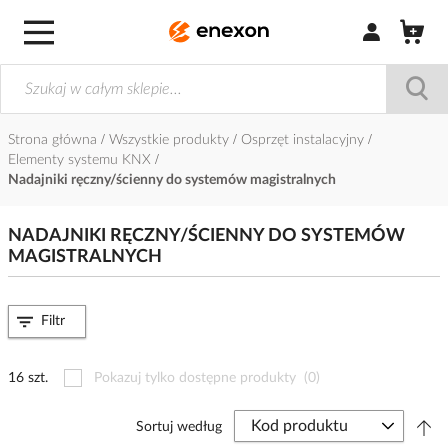
Zaloguj się / Z
Strona główna
Wszystkie produkty
Osprzęt instalacyjny
Elementy systemu KNX
Nadajniki ręczny/ścienny do systemów magistralnych
NADAJNIKI RĘCZNY/ŚCIENNY DO SYSTEMÓW
MAGISTRALNYCH
Filtr
16 szt.
Pokazuj tylko dostępne produkty
(0)
Sortuj według