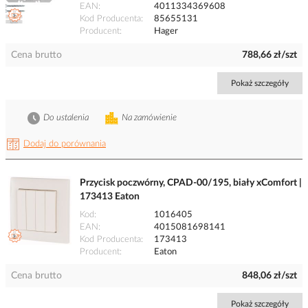
EAN
4011334369608
Kod Producenta
85655131
Producent
Hager
Cena brutto
788,66 zł/szt
Pokaż szczegóły
Do ustalenia
Na zamówienie
Dodaj do porównania
Przycisk poczwórny, CPAD-00/195, biały xComfort |
173413 Eaton
Kod
1016405
EAN
4015081698141
Kod Producenta
173413
Producent
Eaton
Cena brutto
848,06 zł/szt
Pokaż szczegóły