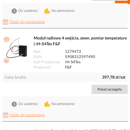
Do ustalenia
Na zamówienie
Dodaj do porównania
Moduł radiowy 4 wejścia, zewn. pomiar temperatury
| rH-S4Tes F&F
Kod
1279472
EAN
5908312597490
Kod Producenta
rH-S4Tes
Producent
F&F
Cena brutto
397,78 zł/szt
Pokaż szczegóły
Do ustalenia
Na zamówienie
Dodaj do porównania