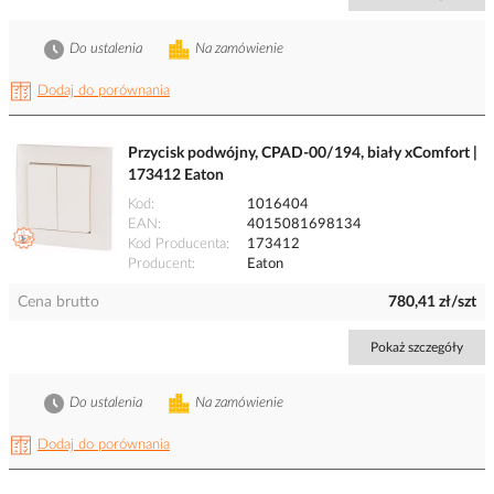
Do ustalenia
Na zamówienie
Dodaj do porównania
Przycisk podwójny, CPAD-00/194, biały xComfort |
173412 Eaton
Kod
1016404
EAN
4015081698134
Kod Producenta
173412
Producent
Eaton
Cena brutto
780,41 zł/szt
Pokaż szczegóły
Do ustalenia
Na zamówienie
Dodaj do porównania