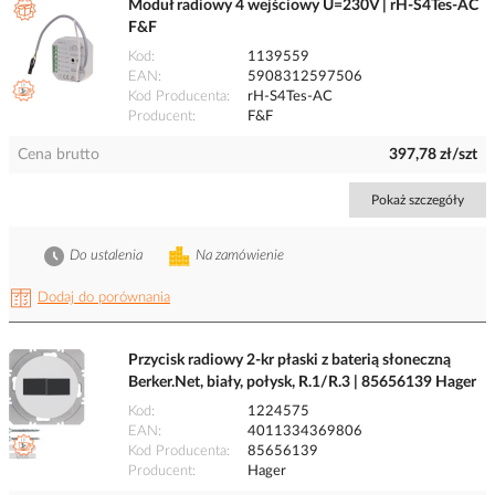
Moduł radiowy 4 wejściowy U=230V | rH-S4Tes-AC
F&F
Kod
1139559
EAN
5908312597506
Kod Producenta
rH-S4Tes-AC
Producent
F&F
Cena brutto
397,78 zł/szt
Pokaż szczegóły
Do ustalenia
Na zamówienie
Dodaj do porównania
Przycisk radiowy 2-kr płaski z baterią słoneczną
Berker.Net, biały, połysk, R.1/R.3 | 85656139 Hager
Kod
1224575
EAN
4011334369806
Kod Producenta
85656139
Producent
Hager