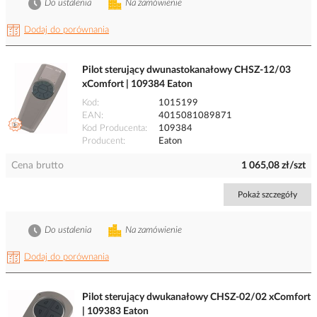
Do ustalenia
Na zamówienie
Dodaj do porównania
Pilot sterujący dwunastokanałowy CHSZ-12/03
xComfort | 109384 Eaton
Kod
1015199
EAN
4015081089871
Kod Producenta
109384
Producent
Eaton
Cena brutto
1 065,08 zł/szt
Pokaż szczegóły
Do ustalenia
Na zamówienie
Dodaj do porównania
Pilot sterujący dwukanałowy CHSZ-02/02 xComfort
| 109383 Eaton