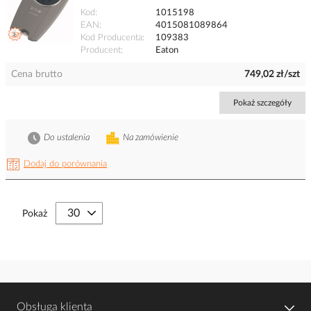
Kod
1015198
EAN
4015081089864
Kod Producenta
109383
Producent
Eaton
Cena brutto
749,02 zł/szt
Pokaż szczegóły
Do ustalenia
Na zamówienie
Dodaj do porównania
Pokaż
Obsługa klienta