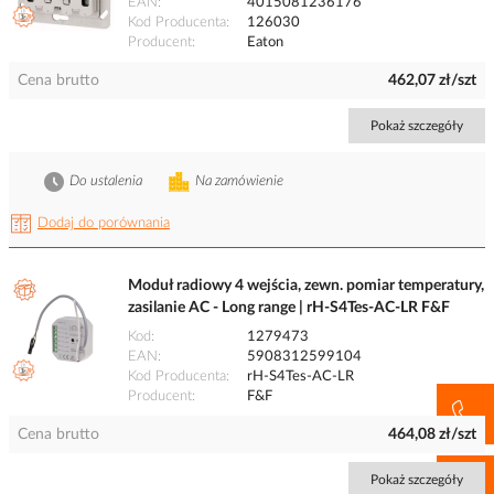
EAN
4015081236176
Kod Producenta
126030
Producent
Eaton
Cena brutto
462,07 zł/szt
Pokaż szczegóły
Do ustalenia
Na zamówienie
Dodaj do porównania
Moduł radiowy 4 wejścia, zewn. pomiar temperatury,
zasilanie AC - Long range | rH-S4Tes-AC-LR F&F
Kod
1279473
EAN
5908312599104
Kod Producenta
rH-S4Tes-AC-LR
Producent
F&F
Cena brutto
464,08 zł/szt
Pokaż szczegóły