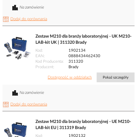
Na zamówienie
Dodaj do porównania
Zestaw M210 dla branży laboratoryjnej - UK M210-
LAB-kit UK | 311320 Brady
Kod
1902134
EAN
0888434462430
Kod Producenta
311320
Producent
Brady
Dostępność w oddziałach
Pokaż szczegóły
Na zamówienie
Dodaj do porównania
Zestaw M210 dla branży laboratoryjnej - UE M210-
LAB-kit EU | 311319 Brady
Kod
1902132