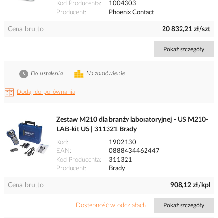
Kod Producenta
1004303
Producent
Phoenix Contact
Cena brutto
20 832,21 zł/szt
Pokaż szczegóły
Do ustalenia
Na zamówienie
Dodaj do porównania
Zestaw M210 dla branży laboratoryjnej - US M210-
LAB-kit US | 311321 Brady
Kod
1902130
EAN
0888434462447
Kod Producenta
311321
Producent
Brady
Cena brutto
908,12 zł/kpl
Dostępność w oddziałach
Pokaż szczegóły