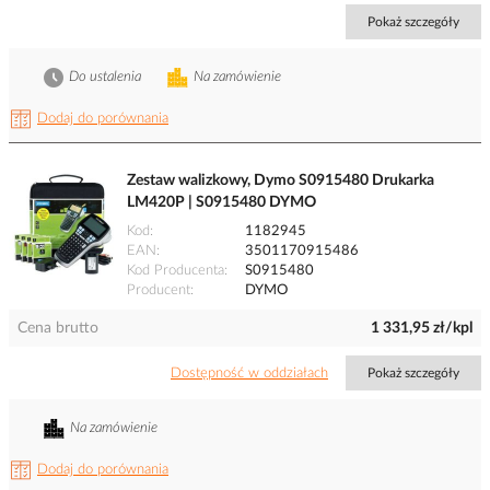
Pokaż szczegóły
Do ustalenia
Na zamówienie
Dodaj do porównania
Zestaw walizkowy, Dymo S0915480 Drukarka
LM420P | S0915480 DYMO
Kod
1182945
EAN
3501170915486
Kod Producenta
S0915480
Producent
DYMO
Cena brutto
1 331,95 zł/kpl
Dostępność w oddziałach
Pokaż szczegóły
Na zamówienie
Dodaj do porównania