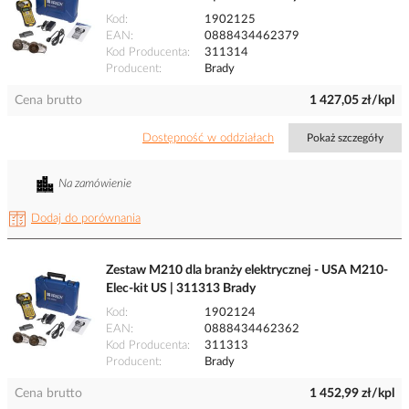
Kod
1902125
EAN
0888434462379
Kod Producenta
311314
Producent
Brady
Cena brutto
1 427,05 zł/kpl
Dostępność w oddziałach
Pokaż szczegóły
Na zamówienie
Dodaj do porównania
Zestaw M210 dla branży elektrycznej - USA M210-
Elec-kit US | 311313 Brady
Kod
1902124
EAN
0888434462362
Kod Producenta
311313
Producent
Brady
Cena brutto
1 452,99 zł/kpl