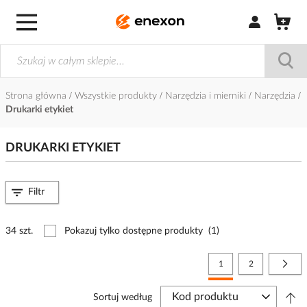
Zaloguj się / Z
Strona główna
Wszystkie produkty
Narzędzia i mierniki
Narzędzia
Drukarki etykiet
DRUKARKI ETYKIET
Filtr
34 szt.
Pokazuj tylko dostępne produkty
(1)
Strona
Aktualnie czytasz stronę
Strona
Stro
Nast
1
2
Sortuj według