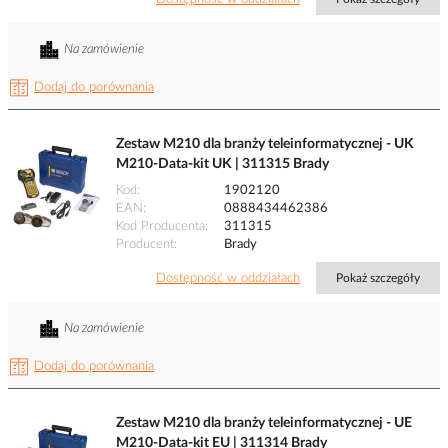
Na zamówienie
Dodaj do porównania
Zestaw M210 dla branży teleinformatycznej - UK
M210-Data-kit UK | 311315 Brady
Kod
1902120
EAN
0888434462386
Kod Producenta
311315
Producent
Brady
Dostępność w oddziałach
Pokaż szczegóły
Na zamówienie
Dodaj do porównania
Zestaw M210 dla branży teleinformatycznej - UE
M210-Data-kit EU | 311314 Brady