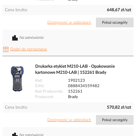
Cena brutto
648,67 zł/szt
Dostępność w oddziałach
Pokaż szczegóły
Na zamówienie
Dodaj do porównania
Drukarka etykiet M210-LAB - Opakowanie
kartonowe M210-LAB | 152261 Brady
Kod
1902123
EAN
0888434559482
Kod Producenta
152261
Producent
Brady
Cena brutto
570,82 zł/szt
Dostępność w oddziałach
Pokaż szczegóły
Na zamówienie