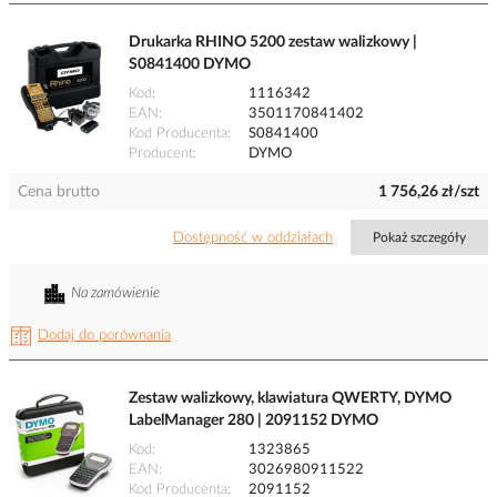
Drukarka RHINO 5200 zestaw walizkowy |
S0841400 DYMO
Kod
1116342
EAN
3501170841402
Kod Producenta
S0841400
Producent
DYMO
Cena brutto
1 756,26 zł/szt
Dostępność w oddziałach
Pokaż szczegóły
Na zamówienie
Dodaj do porównania
Zestaw walizkowy, klawiatura QWERTY, DYMO
LabelManager 280 | 2091152 DYMO
Kod
1323865
EAN
3026980911522
Kod Producenta
2091152