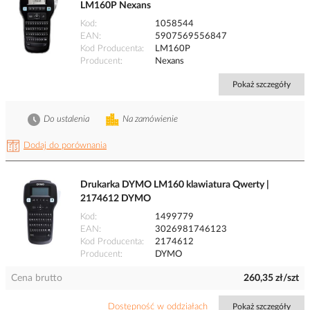
LM160P Nexans
Kod
1058544
EAN
5907569556847
Kod Producenta
LM160P
Producent
Nexans
Pokaż szczegóły
Do ustalenia
Na zamówienie
Dodaj do porównania
Drukarka DYMO LM160 klawiatura Qwerty |
2174612 DYMO
Kod
1499779
EAN
3026981746123
Kod Producenta
2174612
Producent
DYMO
Cena brutto
260,35 zł/szt
Dostępność w oddziałach
Pokaż szczegóły