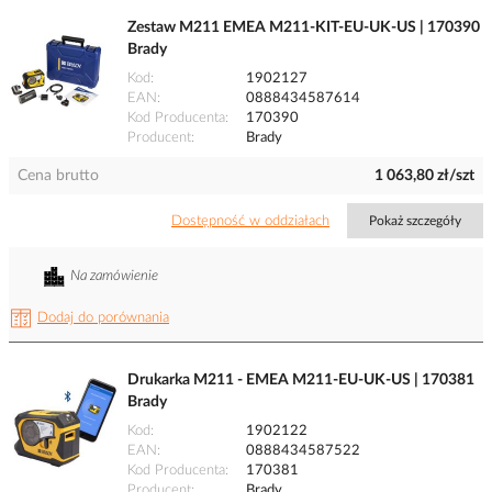
Zestaw M211 EMEA M211-KIT-EU-UK-US | 170390
Brady
Kod
1902127
EAN
0888434587614
Kod Producenta
170390
Producent
Brady
Cena brutto
1 063,80 zł/szt
Dostępność w oddziałach
Pokaż szczegóły
Na zamówienie
Dodaj do porównania
Drukarka M211 - EMEA M211-EU-UK-US | 170381
Brady
Kod
1902122
EAN
0888434587522
Kod Producenta
170381
Producent
Brady