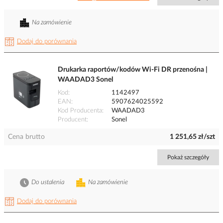
Na zamówienie
Dodaj do porównania
Drukarka raportów/kodów Wi-Fi DR przenośna |
WAADAD3 Sonel
Kod
1142497
EAN
5907624025592
Kod Producenta
WAADAD3
Producent
Sonel
Cena brutto
1 251,65 zł/szt
Pokaż szczegóły
Do ustalenia
Na zamówienie
Dodaj do porównania