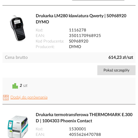
Drukarka LM280 klawiatura Qwerty | S0968920
DYMO
Kod
1116278
EAN
3501170968925
Kod Producenta
S0968920
Producent
DYMO
Cena brutto
614,23 zł/szt
Pokaż szczegóły
2
szt
Dodaj do porównania
Drukarka termotransferowa THERMOMARK E.300
D | 1004303 Phoenix Contact
Kod
1530001
EAN
4055626470788