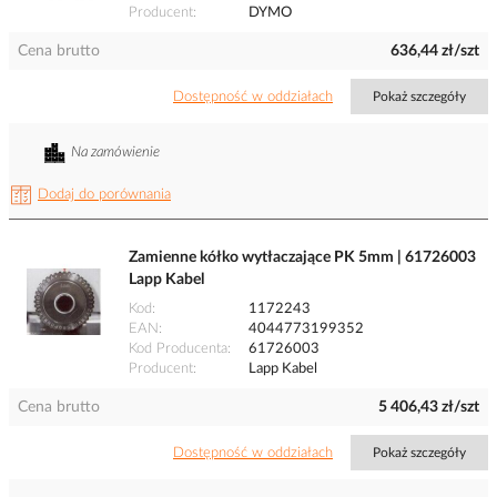
Producent
DYMO
Cena brutto
636,44 zł/szt
Dostępność w oddziałach
Pokaż szczegóły
Na zamówienie
Dodaj do porównania
Zamienne kółko wytłaczające PK 5mm | 61726003
Lapp Kabel
Kod
1172243
EAN
4044773199352
Kod Producenta
61726003
Producent
Lapp Kabel
Cena brutto
5 406,43 zł/szt
Dostępność w oddziałach
Pokaż szczegóły