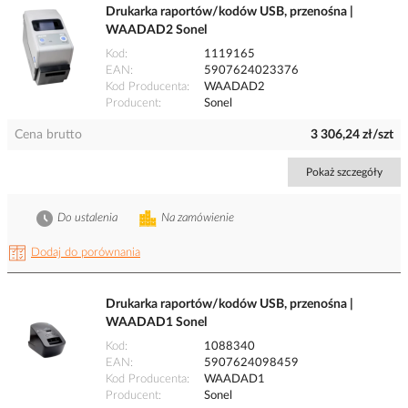
Drukarka raportów/kodów USB, przenośna |
WAADAD2 Sonel
Kod
1119165
EAN
5907624023376
Kod Producenta
WAADAD2
Producent
Sonel
Cena brutto
3 306,24 zł/szt
Pokaż szczegóły
Do ustalenia
Na zamówienie
Dodaj do porównania
Drukarka raportów/kodów USB, przenośna |
WAADAD1 Sonel
Kod
1088340
EAN
5907624098459
Kod Producenta
WAADAD1
Producent
Sonel