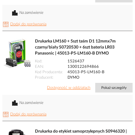
Na zamówienie
Dodaj do porównania
Drukarka LM160 + 5szt taśm D1 12mmx7m
czarny/biały S0720530 + 6szt bateria LR03
Panasonic | 45013-P5-LM160-B DYMO
Kod
1526437
EAN
1300122694866
Kod Producenta
45013-P5-LM160-B
Producent
DYMO
Dostępność w oddziałach
Pokaż szczegóły
Na zamówienie
Dodaj do porównania
Drukarka do etykiet samoprzylepnych S0946320 |