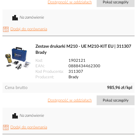
Dostępność w oddziałach
Pokaż szczegóły
Na zamówienie
Dodaj do porównania
Zestaw drukarki M210 - UE M210-KIT EU | 311307
Brady
Kod
1902121
EAN
0888434462300
Kod Producenta
311307
Producent
Brady
Cena brutto
985,96 zł/kpl
Dostępność w oddziałach
Pokaż szczegóły
Na zamówienie
Dodaj do porównania