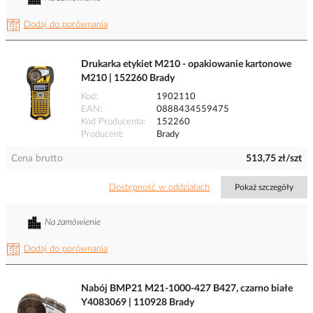
Dodaj do porównania
Drukarka etykiet M210 - opakiowanie kartonowe
M210 | 152260 Brady
Kod
1902110
EAN
0888434559475
Kod Producenta
152260
Producent
Brady
Cena brutto
513,75 zł/szt
Dostępność w oddziałach
Pokaż szczegóły
Na zamówienie
Dodaj do porównania
Nabój BMP21 M21-1000-427 B427, czarno białe
Y4083069 | 110928 Brady