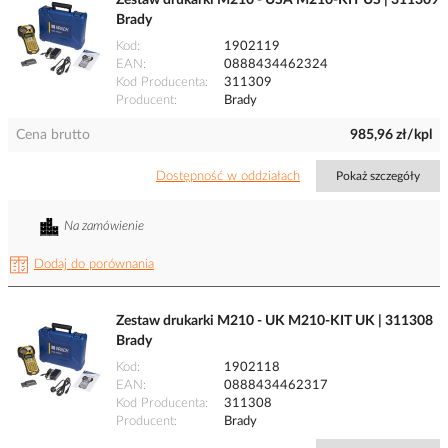
Zestaw drukarki M210 - USA M210-KIT US | 311309
Brady
Kod
1902119
EAN
0888434462324
Kod Producenta
311309
Producent
Brady
Cena brutto
985,96 zł/kpl
Dostępność w oddziałach
Pokaż szczegóły
Na zamówienie
Dodaj do porównania
Zestaw drukarki M210 - UK M210-KIT UK | 311308
Brady
Kod
1902118
EAN
0888434462317
Kod Producenta
311308
Producent
Brady