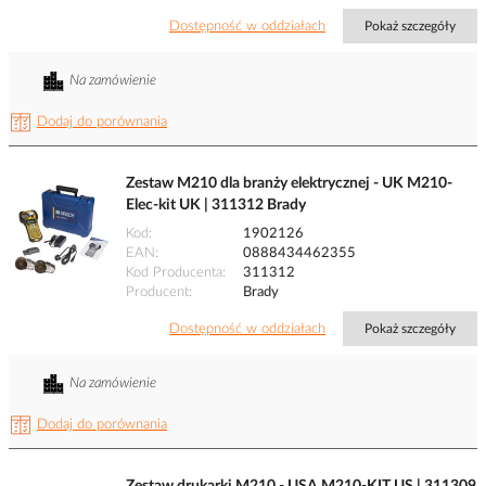
Dostępność w oddziałach
Pokaż szczegóły
Na zamówienie
Dodaj do porównania
Zestaw M210 dla branży elektrycznej - UK M210-
Elec-kit UK | 311312 Brady
Kod
1902126
EAN
0888434462355
Kod Producenta
311312
Producent
Brady
Dostępność w oddziałach
Pokaż szczegóły
Na zamówienie
Dodaj do porównania