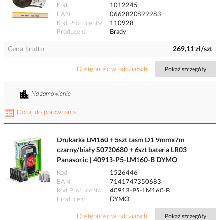
Kod
1012245
EAN
0662820899983
Kod Producenta
110928
Producent
Brady
Cena brutto
269,11 zł/szt
Dostępność w oddziałach
Pokaż szczegóły
Na zamówienie
Dodaj do porównania
Drukarka LM160 + 5szt taśm D1 9mmx7m
czarny/biały S0720680 + 6szt bateria LR03
Panasonic | 40913-P5-LM160-B DYMO
Kod
1526446
EAN
7141747350683
Kod Producenta
40913-P5-LM160-B
Producent
DYMO
Dostępność w oddziałach
Pokaż szczegóły