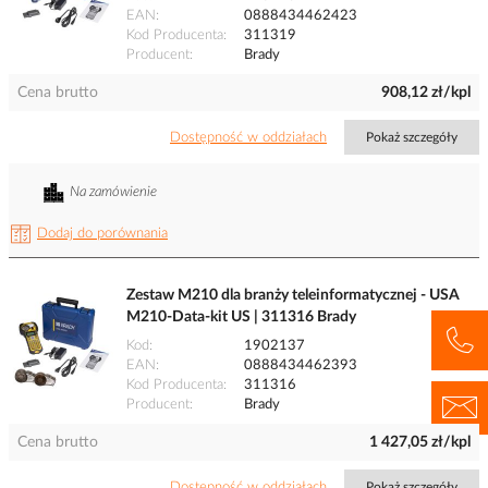
EAN
0888434462423
Kod Producenta
311319
Producent
Brady
Cena brutto
908,12 zł/kpl
Dostępność w oddziałach
Pokaż szczegóły
Na zamówienie
Dodaj do porównania
Zestaw M210 dla branży teleinformatycznej - USA
M210-Data-kit US | 311316 Brady
Kod
1902137
EAN
0888434462393
Kod Producenta
311316
Producent
Brady
Cena brutto
1 427,05 zł/kpl
Dostępność w oddziałach
Pokaż szczegóły