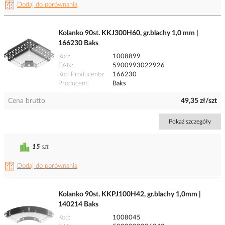
Dodaj do porównania
Kolanko 90st. KKJ300H60, gr.blachy 1,0 mm |
166230 Baks
Kod
1008899
EAN
5900993022926
Kod Producenta
166230
Producent
Baks
Cena brutto
49,35 zł/szt
Pokaż szczegóły
15
szt
Dodaj do porównania
Kolanko 90st. KKPJ100H42, gr.blachy 1,0mm |
140214 Baks
Kod
1008045