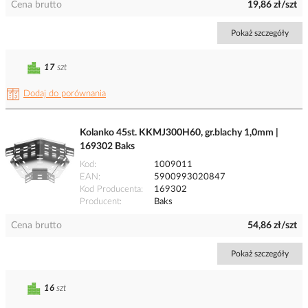
Cena brutto
19,86 zł/szt
Pokaż szczegóły
17
szt
Dodaj do porównania
Kolanko 45st. KKMJ300H60, gr.blachy 1,0mm |
169302 Baks
Kod
1009011
EAN
5900993020847
Kod Producenta
169302
Producent
Baks
Cena brutto
54,86 zł/szt
Pokaż szczegóły
16
szt