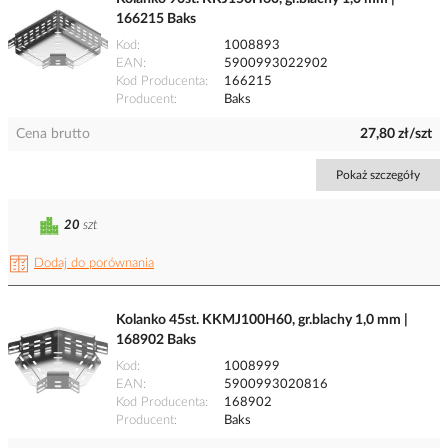
166215 Baks
Kod
1008893
EAN
5900993022902
Kod Producenta
166215
Producent
Baks
Cena brutto
27,80 zł/szt
Pokaż szczegóły
20
szt
Dodaj do porównania
Kolanko 45st. KKMJ100H60, gr.blachy 1,0 mm |
168902 Baks
Kod
1008999
EAN
5900993020816
Kod Producenta
168902
Producent
Baks