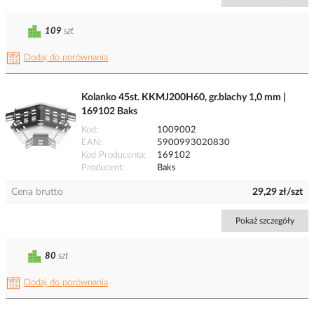
109
szt
Dodaj do porównania
Kolanko 45st. KKMJ200H60, gr.blachy 1,0 mm |
169102 Baks
Kod
1009002
EAN
5900993020830
Kod Producenta
169102
Producent
Baks
Cena brutto
29,29 zł/szt
Pokaż szczegóły
80
szt
Dodaj do porównania