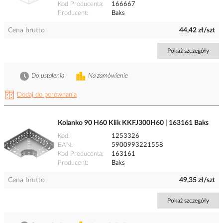
Kod Producenta
166667
Producent
Baks
Cena brutto
44,42 zł/szt
Pokaż szczegóły
Do ustalenia
Na zamówienie
Dodaj do porównania
Kolanko 90 H60 Klik KKFJ300H60 | 163161 Baks
Kod
1253326
EAN
5900993221558
Kod Producenta
163161
Producent
Baks
Cena brutto
49,35 zł/szt
Pokaż szczegóły