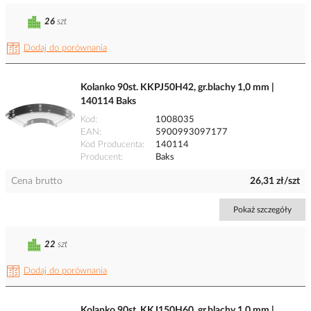
26
szt
Dodaj do porównania
Kolanko 90st. KKPJ50H42, gr.blachy 1,0 mm |
140114 Baks
Kod
1008035
EAN
5900993097177
Kod Producenta
140114
Producent
Baks
Cena brutto
26,31 zł/szt
Pokaż szczegóły
22
szt
Dodaj do porównania
Kolanko 90st. KKJ150H60, gr.blachy 1,0 mm |