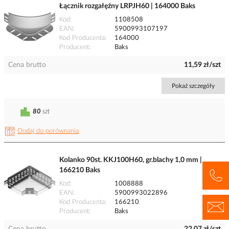
Łącznik rozgałęźny LRPJH60 | 164000 Baks
Kod
1108508
EAN
5900993107197
Kod Producenta
164000
Producent
Baks
Cena brutto
11,59 zł/szt
Pokaż szczegóły
80
szt
Dodaj do porównania
Kolanko 90st. KKJ100H60, gr.blachy 1,0 mm |
166210 Baks
Kod
1008888
EAN
5900993022896
Kod Producenta
166210
Producent
Baks