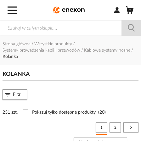
Zaloguj się / Z
Strona główna
Wszystkie produkty
Systemy prowadzenia kabli i przewodów
Kablowe systemy nośne
Kolanka
KOLANKA
Filtr
231 szt.
Pokazuj tylko dostępne produkty
(20)
Strona
Aktualnie czytasz stronę
Strona
Stro
Nast
1
2