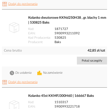
Dodaj do porównania
Kolanko dwutorowe KKNd250H38 , gr. blachy 1 mm
| 530825 Baks
Kod
1871727
EAN
5900993211092
Kod Producenta
530825
Producent
Baks
Cena brutto
42,85 zł/szt
Pokaż szczegóły
Do ustalenia
Na zamówienie
Dodaj do porównania
Kolanko 45st KKMFJ300H60 | 166667 Baks
Kod
1510317
EAN
5900993221718