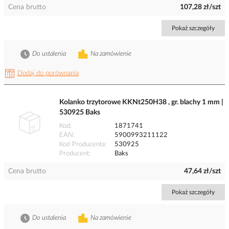
Cena brutto
107,28 zł/szt
Pokaż szczegóły
Do ustalenia
Na zamówienie
Dodaj do porównania
Kolanko trzytorowe KKNt250H38 , gr. blachy 1 mm |
530925 Baks
Kod
1871741
EAN
5900993211122
Kod Producenta
530925
Producent
Baks
Cena brutto
47,64 zł/szt
Pokaż szczegóły
Do ustalenia
Na zamówienie