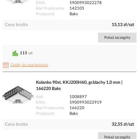
EAN
5900993022278
Kod Producenta
142105
Producent
Baks
Cena brutto
15,13 zł/szt
Pokaż szczegóły
115
szt
Dodaj do porównania
Kolanko 90st. KKJ200H60, gr.blachy 1,0 mm |
166220 Baks
Kod
1008897
EAN
5900993022919
Kod Producenta
166220
Producent
Baks
Cena brutto
32,55 zł/szt
Pokaż szczegóły