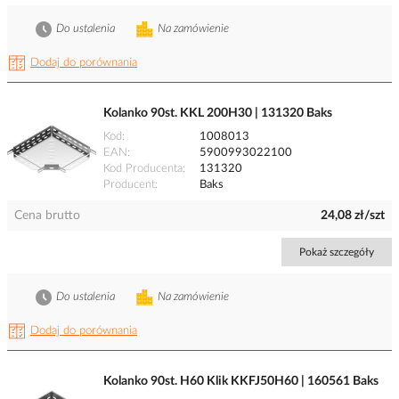
Do ustalenia
Na zamówienie
Dodaj do porównania
Kolanko 90st. KKL 200H30 | 131320 Baks
Kod
1008013
EAN
5900993022100
Kod Producenta
131320
Producent
Baks
Cena brutto
24,08 zł/szt
Pokaż szczegóły
Do ustalenia
Na zamówienie
Dodaj do porównania
Kolanko 90st. H60 Klik KKFJ50H60 | 160561 Baks