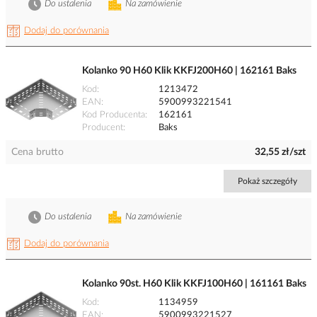
Do ustalenia
Na zamówienie
Dodaj do porównania
Kolanko 90 H60 Klik KKFJ200H60 | 162161 Baks
Kod
1213472
EAN
5900993221541
Kod Producenta
162161
Producent
Baks
Cena brutto
32,55 zł/szt
Pokaż szczegóły
Do ustalenia
Na zamówienie
Dodaj do porównania
Kolanko 90st. H60 Klik KKFJ100H60 | 161161 Baks
Kod
1134959
EAN
5900993221527