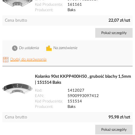
Kod Producenta
161161
Producent
Baks
Cena brutto
22,07 zł/szt
Pokaż szczegóły
Do ustalenia
Na zamówienie
Dodaj do porównania
Kolanko 90st KKPP400H50 , grubość blachy 1,5mm
| 151514 Baks
Kod
1412027
EAN
5900993097412
Kod Producenta
151514
Producent
Baks
Cena brutto
95,98 zł/szt
Pokaż szczegóły