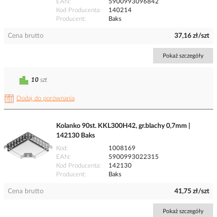
EAN
5900993096842
Kod Producenta
140214
Producent
Baks
Cena brutto
37,16 zł/szt
Pokaż szczegóły
10
szt
Dodaj do porównania
Kolanko 90st. KKL300H42, gr.blachy 0,7mm |
142130 Baks
Kod
1008169
EAN
5900993022315
Kod Producenta
142130
Producent
Baks
Cena brutto
41,75 zł/szt
Pokaż szczegóły