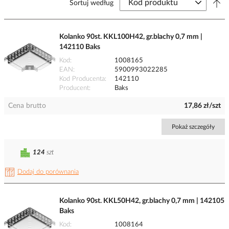
Sortuj według
Kolanko 90st. KKL100H42, gr.blachy 0,7 mm |
142110 Baks
Kod
1008165
EAN
5900993022285
Kod Producenta
142110
Producent
Baks
Cena brutto
17,86 zł/szt
Pokaż szczegóły
124
szt
Dodaj do porównania
Kolanko 90st. KKL50H42, gr.blachy 0,7 mm | 142105
Baks
Kod
1008164