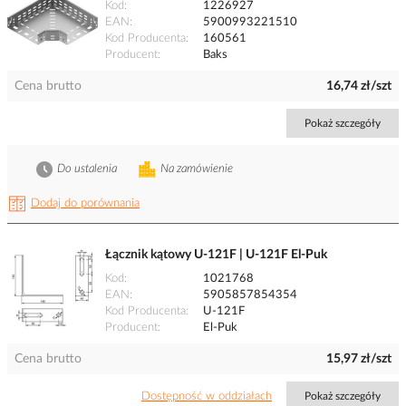
Kod
1226927
EAN
5900993221510
Kod Producenta
160561
Producent
Baks
Cena brutto
16,74 zł/szt
Pokaż szczegóły
Do ustalenia
Na zamówienie
Dodaj do porównania
Łącznik kątowy U-121F | U-121F El-Puk
Kod
1021768
EAN
5905857854354
Kod Producenta
U-121F
Producent
El-Puk
Cena brutto
15,97 zł/szt
Dostępność w oddziałach
Pokaż szczegóły