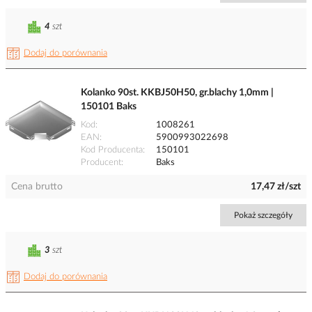
4
szt
Dodaj do porównania
Kolanko 90st. KKBJ50H50, gr.blachy 1,0mm |
150101 Baks
Kod
1008261
EAN
5900993022698
Kod Producenta
150101
Producent
Baks
Cena brutto
17,47 zł/szt
Pokaż szczegóły
3
szt
Dodaj do porównania