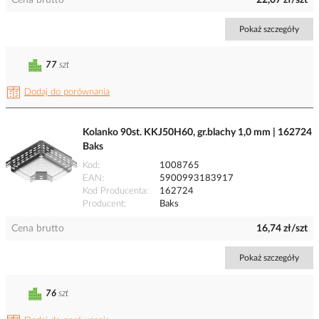
Cena brutto
22,07 zł/szt
Pokaż szczegóły
77
szt
Dodaj do porównania
Kolanko 90st. KKJ50H60, gr.blachy 1,0 mm | 162724
Baks
Kod
1008765
EAN
5900993183917
Kod Producenta
162724
Producent
Baks
Cena brutto
16,74 zł/szt
Pokaż szczegóły
76
szt