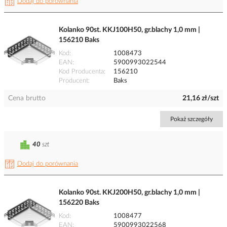
Dodaj do porównania
Kolanko 90st. KKJ100H50, gr.blachy 1,0 mm |
156210 Baks
Kod
1008473
EAN
5900993022544
Kod Producenta
156210
Producent
Baks
Cena brutto
21,16 zł/szt
Pokaż szczegóły
40
szt
Dodaj do porównania
Kolanko 90st. KKJ200H50, gr.blachy 1,0 mm |
156220 Baks
Kod
1008477
EAN
5900993022568