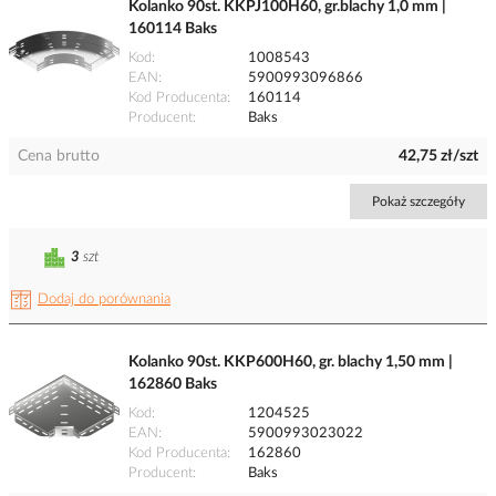
Kolanko 90st. KKPJ100H60, gr.blachy 1,0 mm |
160114 Baks
Kod
1008543
EAN
5900993096866
Kod Producenta
160114
Producent
Baks
Cena brutto
42,75 zł/szt
Pokaż szczegóły
3
szt
Dodaj do porównania
Kolanko 90st. KKP600H60, gr. blachy 1,50 mm |
162860 Baks
Kod
1204525
EAN
5900993023022
Kod Producenta
162860
Producent
Baks