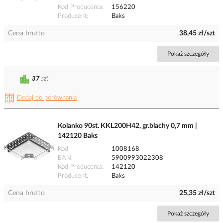
Kod Producenta
156220
Producent
Baks
Cena brutto
38,45 zł/szt
Pokaż szczegóły
37
szt
Dodaj do porównania
Kolanko 90st. KKL200H42, gr.blachy 0,7 mm |
142120 Baks
Kod
1008168
EAN
5900993022308
Kod Producenta
142120
Producent
Baks
Cena brutto
25,35 zł/szt
Pokaż szczegóły