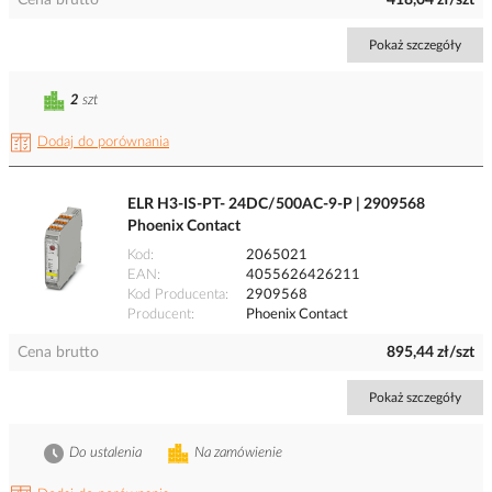
Cena brutto
418,04 zł/szt
Pokaż szczegóły
2
szt
Dodaj do porównania
ELR H3-IS-PT- 24DC/500AC-9-P | 2909568
Phoenix Contact
Kod
2065021
EAN
4055626426211
Kod Producenta
2909568
Producent
Phoenix Contact
Cena brutto
895,44 zł/szt
Pokaż szczegóły
Do ustalenia
Na zamówienie