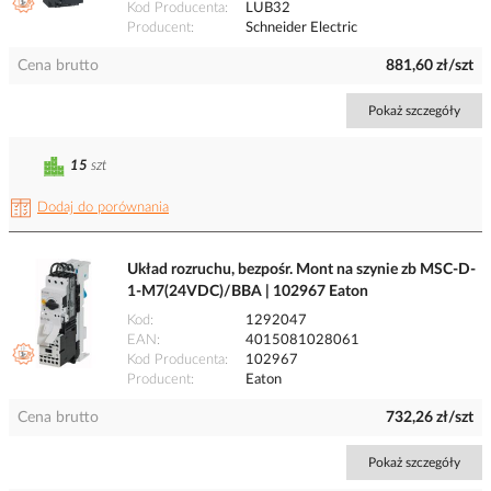
Kod Producenta
LUB32
Producent
Schneider Electric
Cena brutto
881,60 zł/szt
Pokaż szczegóły
15
szt
Dodaj do porównania
Układ rozruchu, bezpośr. Mont na szynie zb MSC-D-
1-M7(24VDC)/BBA | 102967 Eaton
Kod
1292047
EAN
4015081028061
Kod Producenta
102967
Producent
Eaton
Cena brutto
732,26 zł/szt
Pokaż szczegóły