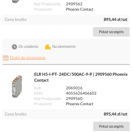
Kod Producenta
2909562
Producent
Phoenix Contact
Cena brutto
895,44 zł/szt
Pokaż szczegóły
Do ustalenia
Na zamówienie
Dodaj do porównania
ELR H5-I-PT- 24DC/500AC-9-P | 2909560 Phoenix
Contact
Kod
2065016
EAN
4055626406602
Kod Producenta
2909560
Producent
Phoenix Contact
Cena brutto
895,44 zł/szt
Pokaż szczegóły