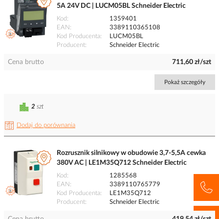
5A 24V DC | LUCM05BL Schneider Electric
Kod
1359401
EAN
3389110365108
Kod Producenta
LUCM05BL
Producent
Schneider Electric
Cena brutto
711,60 zł/szt
Pokaż szczegóły
2
szt
Dodaj do porównania
Rozrusznik silnikowy w obudowie 3,7-5,5A cewka
380V AC | LE1M35Q712 Schneider Electric
Kod
1285568
EAN
3389110765779
Kod Producenta
LE1M35Q712
Producent
Schneider Electric