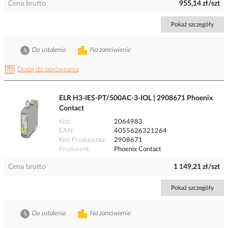
Cena brutto
955,14 zł/szt
Pokaż szczegóły
Do ustalenia
Na zamówienie
Dodaj do porównania
ELR H3-IES-PT/500AC-3-IOL | 2908671 Phoenix
Contact
Kod
2064983
EAN
4055626321264
Kod Producenta
2908671
Producent
Phoenix Contact
Cena brutto
1 149,21 zł/szt
Pokaż szczegóły
Do ustalenia
Na zamówienie