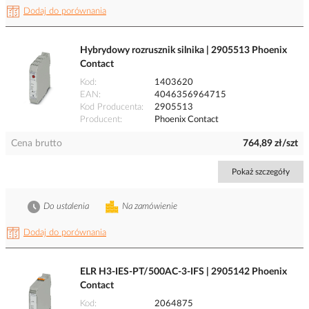
Dodaj do porównania
Hybrydowy rozrusznik silnika | 2905513 Phoenix
Contact
Kod
1403620
EAN
4046356964715
Kod Producenta
2905513
Producent
Phoenix Contact
Cena brutto
764,89 zł/szt
Pokaż szczegóły
Do ustalenia
Na zamówienie
Dodaj do porównania
ELR H3-IES-PT/500AC-3-IFS | 2905142 Phoenix
Contact
Kod
2064875