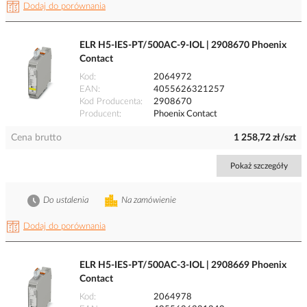
Dodaj do porównania
ELR H5-IES-PT/500AC-9-IOL | 2908670 Phoenix
Contact
Kod
2064972
EAN
4055626321257
Kod Producenta
2908670
Producent
Phoenix Contact
Cena brutto
1 258,72 zł/szt
Pokaż szczegóły
Do ustalenia
Na zamówienie
Dodaj do porównania
ELR H5-IES-PT/500AC-3-IOL | 2908669 Phoenix
Contact
Kod
2064978