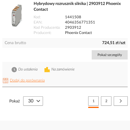
Hybrydowy rozrusznik silnika | 2903912 Phoenix
Contact
Kod
1441508
EAN
4046356771351
Kod Producenta
2903912
Producent
Phoenix Contact
Cena brutto
724,51 zł/szt
Pokaż szczegóły
Do ustalenia
Na zamówienie
Dodaj do porównania
Strona
Aktualnie czytasz stronę
Strona
Stro
Nast
Pokaż
1
2