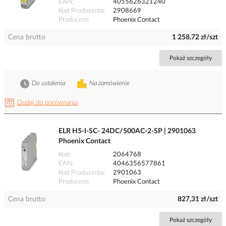
EAN
4055626321240
Kod Producenta
2908669
Producent
Phoenix Contact
Cena brutto
1 258,72 zł/szt
Pokaż szczegóły
Do ustalenia
Na zamówienie
Dodaj do porównania
ELR H5-I-SC- 24DC/500AC-2-SP | 2901063
Phoenix Contact
Kod
2064768
EAN
4046356577861
Kod Producenta
2901063
Producent
Phoenix Contact
Cena brutto
827,31 zł/szt
Pokaż szczegóły