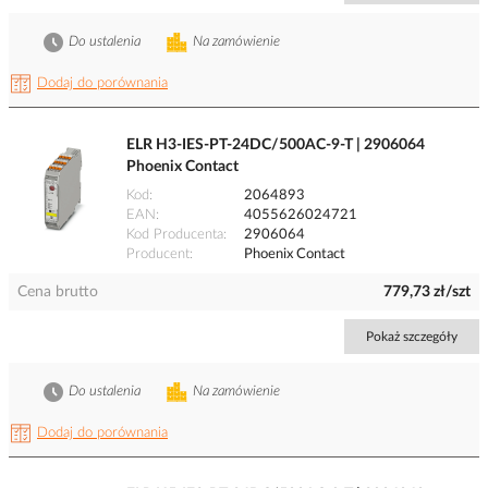
Do ustalenia
Na zamówienie
Dodaj do porównania
ELR H3-IES-PT-24DC/500AC-9-T | 2906064
Phoenix Contact
Kod
2064893
EAN
4055626024721
Kod Producenta
2906064
Producent
Phoenix Contact
Cena brutto
779,73 zł/szt
Pokaż szczegóły
Do ustalenia
Na zamówienie
Dodaj do porównania