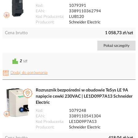
Kod
1079391
EAN
3389110362794
Kod Producenta
LUB120
Producent
Schneider Electric
Cena brutto
1 058,73 zł/szt
Pokaż szczegóły
2
szt
Dodaj do porównania
Rozrusznik bezpośredni w obudowie TeSys LE 9A
napięcie cewki 230VAC | LE1D09P7A13 Schneider
Electric
Kod
1079248
EAN
3389110541304
Kod Producenta
LE1D09P7A13
Producent
Schneider Electric