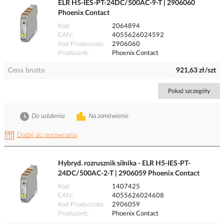
ELR H5-IES-PT-24DC/500AC-9-T | 2906060
Phoenix Contact
Kod
2064894
EAN
4055626024592
Kod Producenta
2906060
Producent
Phoenix Contact
Cena brutto
921,63 zł/szt
Pokaż szczegóły
Do ustalenia
Na zamówienie
Dodaj do porównania
Hybryd. rozrusznik silnika - ELR H5-IES-PT-
24DC/500AC-2-T | 2906059 Phoenix Contact
Kod
1407425
EAN
4055626024608
Kod Producenta
2906059
Producent
Phoenix Contact