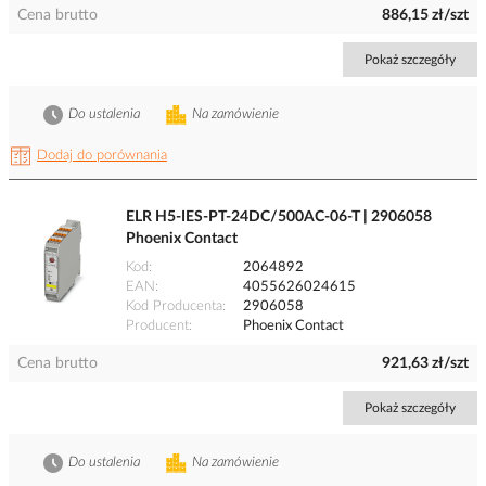
Cena brutto
886,15 zł/szt
Pokaż szczegóły
Do ustalenia
Na zamówienie
Dodaj do porównania
ELR H5-IES-PT-24DC/500AC-06-T | 2906058
Phoenix Contact
Kod
2064892
EAN
4055626024615
Kod Producenta
2906058
Producent
Phoenix Contact
Cena brutto
921,63 zł/szt
Pokaż szczegóły
Do ustalenia
Na zamówienie