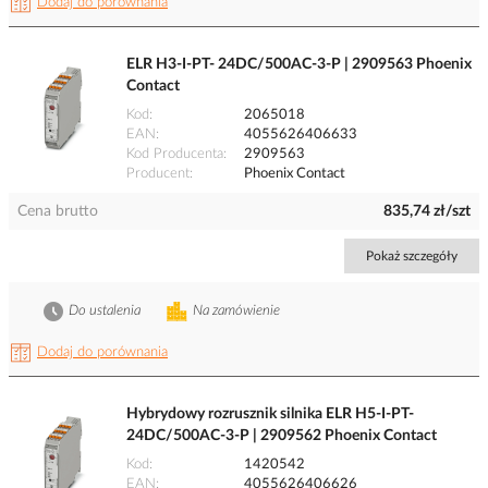
Dodaj do porównania
ELR H3-I-PT- 24DC/500AC-3-P | 2909563 Phoenix
Contact
Kod
2065018
EAN
4055626406633
Kod Producenta
2909563
Producent
Phoenix Contact
Cena brutto
835,74 zł/szt
Pokaż szczegóły
Do ustalenia
Na zamówienie
Dodaj do porównania
Hybrydowy rozrusznik silnika ELR H5-I-PT-
24DC/500AC-3-P | 2909562 Phoenix Contact
Kod
1420542
EAN
4055626406626