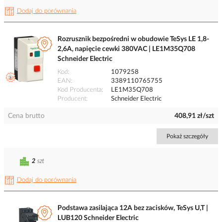
Dodaj do porównania
Rozrusznik bezpośredni w obudowie TeSys LE 1,8-
2,6A, napięcie cewki 380VAC | LE1M35Q708
Schneider Electric
Kod
1079258
EAN
3389110765755
Kod Producenta
LE1M35Q708
Producent
Schneider Electric
Cena brutto
408,91 zł/szt
Pokaż szczegóły
2
szt
Dodaj do porównania
Podstawa zasilająca 12A bez zacisków, TeSys U,T |
LUB120 Schneider Electric