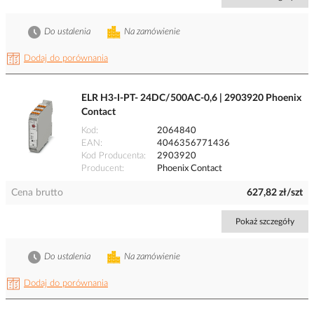
Do ustalenia
Na zamówienie
Dodaj do porównania
ELR H3-I-PT- 24DC/500AC-0,6 | 2903920 Phoenix
Contact
Kod
2064840
EAN
4046356771436
Kod Producenta
2903920
Producent
Phoenix Contact
Cena brutto
627,82 zł/szt
Pokaż szczegóły
Do ustalenia
Na zamówienie
Dodaj do porównania