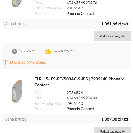
EAN
4046356920476
Kod Producenta
2905142
Producent
Phoenix Contact
Cena brutto
1 061,66 zł/szt
Pokaż szczegóły
Do ustalenia
Na zamówienie
Dodaj do porównania
ELR H5-IES-PT/500AC-9-IFS | 2905140 Phoenix
Contact
Kod
2064876
EAN
4046356920483
Kod Producenta
2905140
Producent
Phoenix Contact
Cena brutto
1 089,08 zł/szt
Pokaż szczegóły