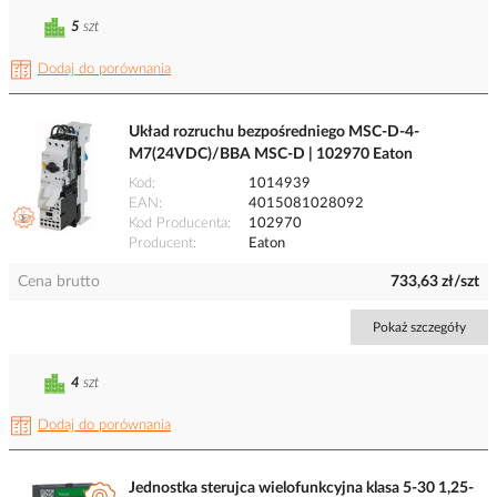
5
szt
Dodaj do porównania
Układ rozruchu bezpośredniego MSC-D-4-
M7(24VDC)/BBA MSC-D | 102970 Eaton
Kod
1014939
EAN
4015081028092
Kod Producenta
102970
Producent
Eaton
Cena brutto
733,63 zł/szt
Pokaż szczegóły
4
szt
Dodaj do porównania
Jednostka sterujca wielofunkcyjna klasa 5-30 1,25-