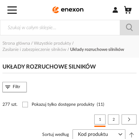
Zaloguj się / Z
Strona główna
Wszystkie produkty
Zasilanie i zabezpieczenie silników
Układy rozruchowe silników
UKŁADY ROZRUCHOWE SILNIKÓW
Filtr
277 szt.
Pokazuj tylko dostępne produkty
(11)
Strona
Aktualnie czytasz stronę
Strona
Stro
Nast
1
2
Sortuj według