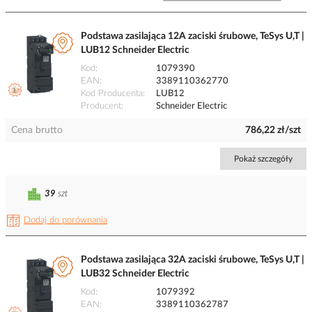
Podstawa zasilająca 12A zaciski śrubowe, TeSys U,T |
LUB12 Schneider Electric
Kod
1079390
EAN
3389110362770
Kod Producenta
LUB12
Producent
Schneider Electric
Cena brutto
786,22 zł/szt
Pokaż szczegóły
39
szt
Dodaj do porównania
Podstawa zasilająca 32A zaciski śrubowe, TeSys U,T |
LUB32 Schneider Electric
Kod
1079392
EAN
3389110362787