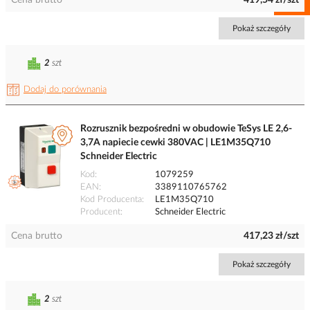
Cena brutto
419,54 zł/szt
Pokaż szczegóły
2
szt
Dodaj do porównania
Rozrusznik bezpośredni w obudowie TeSys LE 2,6-
3,7A napiecie cewki 380VAC | LE1M35Q710
Schneider Electric
Kod
1079259
EAN
3389110765762
Kod Producenta
LE1M35Q710
Producent
Schneider Electric
Cena brutto
417,23 zł/szt
Pokaż szczegóły
2
szt