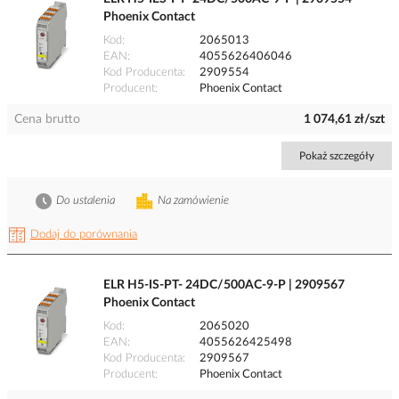
Phoenix Contact
Kod
2065013
EAN
4055626406046
Kod Producenta
2909554
Producent
Phoenix Contact
Cena brutto
1 074,61 zł/szt
Pokaż szczegóły
Do ustalenia
Na zamówienie
Dodaj do porównania
ELR H5-IS-PT- 24DC/500AC-9-P | 2909567
Phoenix Contact
Kod
2065020
EAN
4055626425498
Kod Producenta
2909567
Producent
Phoenix Contact