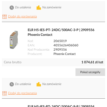
Do ustalenia
Na zamówienie
Dodaj do porównania
ELR H5-IES-PT- 24DC/500AC-3-P | 2909556
Phoenix Contact
Kod
2065019
EAN
4055626406060
Kod Producenta
2909556
Producent
Phoenix Contact
Cena brutto
1 074,61 zł/szt
Pokaż szczegóły
Do ustalenia
Na zamówienie
Dodaj do porównania
ELR H5-IES-PT- 24DC/500AC-9-P | 2909554