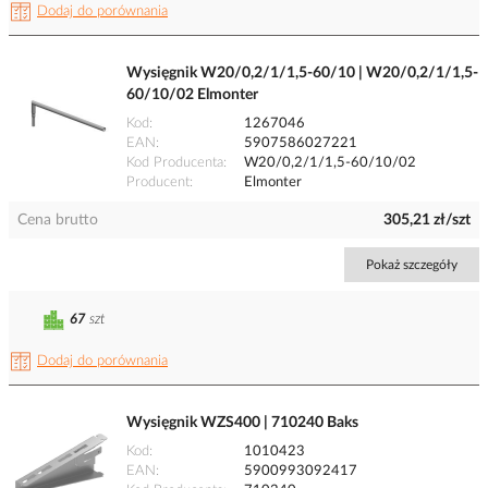
Dodaj do porównania
Wysięgnik W20/0,2/1/1,5-60/10 | W20/0,2/1/1,5-
60/10/02 Elmonter
Kod
1267046
EAN
5907586027221
Kod Producenta
W20/0,2/1/1,5-60/10/02
Producent
Elmonter
Cena brutto
305,21 zł/szt
Pokaż szczegóły
67
szt
Dodaj do porównania
Wysięgnik WZS400 | 710240 Baks
Kod
1010423
EAN
5900993092417