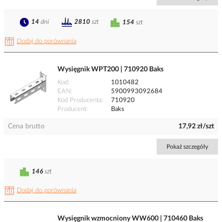
14
dni
2810
szt
154
szt
Dodaj do porównania
Wysięgnik WPT200 | 710920 Baks
Kod
1010482
EAN
5900993092684
Kod Producenta
710920
Producent
Baks
Cena brutto
17,92 zł/szt
Pokaż szczegóły
146
szt
Dodaj do porównania
Wysięgnik wzmocniony WW600 | 710460 Baks