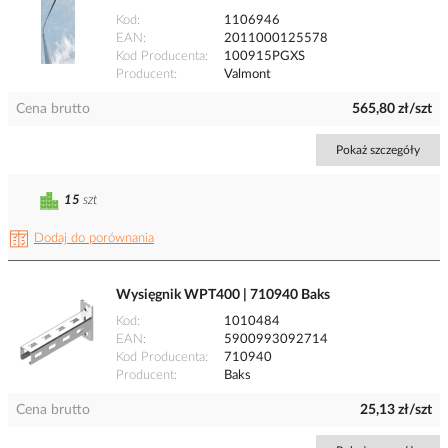
Kod
1106946
EAN
2011000125578
Kod Producenta
100915PGXS
Producent
Valmont
Cena brutto
565,80 zł/szt
Pokaż szczegóły
15
szt
Dodaj do porównania
Wysięgnik WPT400 | 710940 Baks
Kod
1010484
EAN
5900993092714
Kod Producenta
710940
Producent
Baks
Cena brutto
25,13 zł/szt