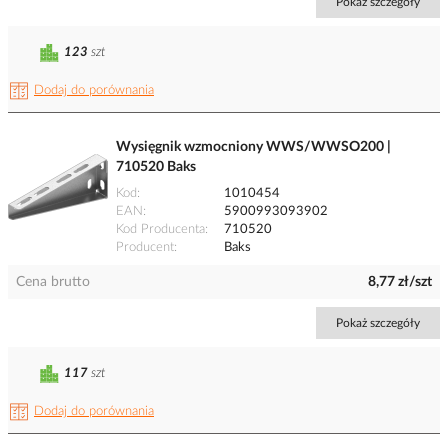
Pokaż szczegóły
123
szt
Dodaj do porównania
Wysięgnik wzmocniony WWS/WWSO200 |
710520 Baks
Kod
1010454
EAN
5900993093902
Kod Producenta
710520
Producent
Baks
Cena brutto
8,77 zł/szt
Pokaż szczegóły
117
szt
Dodaj do porównania