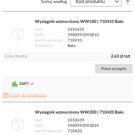
Sortuj według
Wysięgnik wzmocniony WW100 | 710410 Baks
Kod
1010435
EAN
5900993093810
Kod Producenta
710410
Producent
Baks
Cena brutto
2,63 zł/szt
Pokaż szczegóły
2697
szt
Dodaj do porównania
Wysięgnik wzmocniony WW200 | 710420 Baks
Kod
1010439
EAN
5900993093834
Kod Producenta
710420