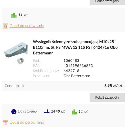
Pokaż szczegóły
11
szt
Dodaj do porównania
Wysięgnik ścienny ze śrubą mocującą M10x25
B110mm, St, FS MWA 12 11S FS | 6424716 Obo
Bettermann
Kod
1060483
EAN
4012196636853
Kod Producenta
6424716
Producent
Obo Bettermann
Cena brutto
6,95 zł/szt
Pokaż szczegóły
Do ustalenia
1440
szt
11
szt
Dodaj do porównania