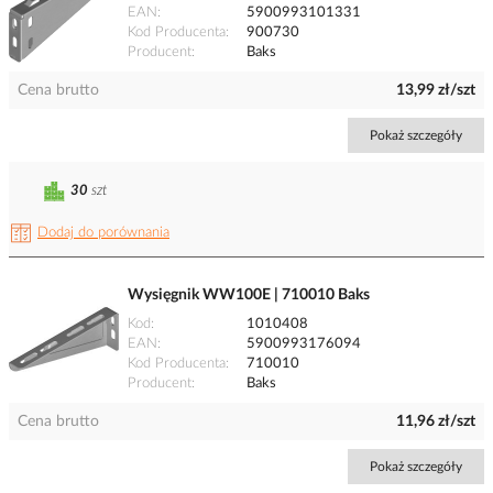
EAN
5900993101331
Kod Producenta
900730
Producent
Baks
Cena brutto
13,99 zł/szt
Pokaż szczegóły
30
szt
Dodaj do porównania
Wysięgnik WW100E | 710010 Baks
Kod
1010408
EAN
5900993176094
Kod Producenta
710010
Producent
Baks
Cena brutto
11,96 zł/szt
Pokaż szczegóły