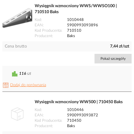
Wysięgnik wzmocniony WWS/WWSO100 |
710510 Baks
Kod
1010448
EAN
5900993093896
Kod Producenta
710510
Producent
Baks
Cena brutto
7,44 zł/szt
Pokaż szczegóły
116
szt
Dodaj do porównania
Wysięgnik wzmocniony WW500 | 710450 Baks
Kod
1010446
EAN
5900993093872
Kod Producenta
710450
Producent
Baks