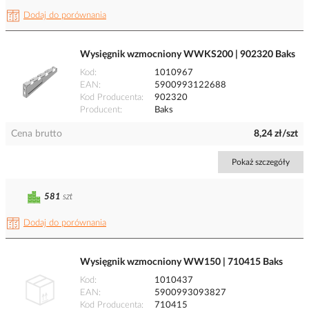
Dodaj do porównania
Wysięgnik wzmocniony WWKS200 | 902320 Baks
Kod
1010967
EAN
5900993122688
Kod Producenta
902320
Producent
Baks
Cena brutto
8,24 zł/szt
Pokaż szczegóły
581
szt
Dodaj do porównania
Wysięgnik wzmocniony WW150 | 710415 Baks
Kod
1010437
EAN
5900993093827
Kod Producenta
710415