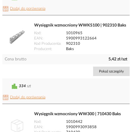
Dodaj do porównania
Wysięgnik wzmocniony WWKS100 | 902310 Baks
Kod
1010965
EAN
5900993122664
Kod Producenta
902310
Producent
Baks
Cena brutto
5,42 zł/szt
Pokaż szczegóły
334
szt
Dodaj do porównania
Wysięgnik wzmocniony WW300 | 710430 Baks
Kod
1010442
EAN
5900993093858