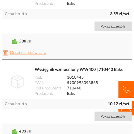
Producent
Baks
Cena brutto
3,59 zł/szt
Pokaż szczegóły
500
szt
Dodaj do porównania
Wysięgnik wzmocniony WW400 | 710440 Baks
Kod
1010445
EAN
5900993093865
Kod Producenta
710440
Producent
Baks
Cena brutto
10,12 zł/szt
Pokaż szczegóły
433
szt