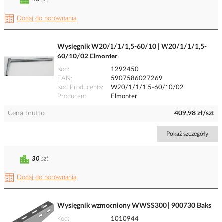
Dodaj do porównania
Wysięgnik W20/1/1/1,5-60/10 | W20/1/1/1,5-
60/10/02 Elmonter
Kod
1292450
EAN
5907586027269
Kod Producenta
W20/1/1/1,5-60/10/02
Producent
Elmonter
Cena brutto
409,98 zł/szt
Pokaż szczegóły
30
szt
Dodaj do porównania
Wysięgnik wzmocniony WWSS300 | 900730 Baks
Kod
1010944