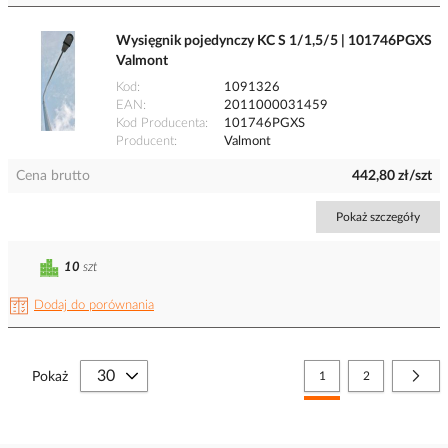
Wysięgnik pojedynczy KC S 1/1,5/5 | 101746PGXS
Valmont
Kod
1091326
EAN
2011000031459
Kod Producenta
101746PGXS
Producent
Valmont
Cena brutto
442,80 zł/szt
Pokaż szczegóły
10
szt
Dodaj do porównania
Strona
Aktualnie czytasz stronę
Strona
Stro
Nast
Pokaż
1
2