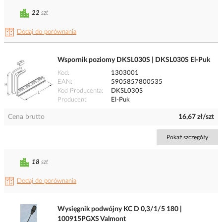
22
szt
Dodaj do porównania
Wspornik poziomy DKSL030S | DKSL030S El-Puk
Kod
1303001
EAN
5905857800535
Kod Producenta
DKSL030S
Producent
El-Puk
Cena brutto
16,67 zł/szt
Pokaż szczegóły
18
szt
Dodaj do porównania
Wysięgnik podwójny KC D 0,3/1/5 180 |
100915PGXS Valmont