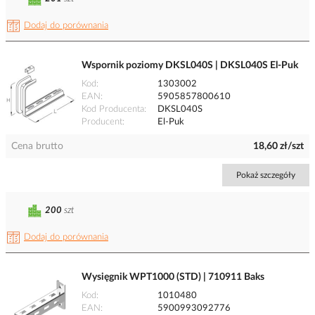
Dodaj do porównania
Wspornik poziomy DKSL040S | DKSL040S El-Puk
Kod
1303002
EAN
5905857800610
Kod Producenta
DKSL040S
Producent
El-Puk
Cena brutto
18,60 zł/szt
Pokaż szczegóły
200
szt
Dodaj do porównania
Wysięgnik WPT1000 (STD) | 710911 Baks
Kod
1010480
EAN
5900993092776