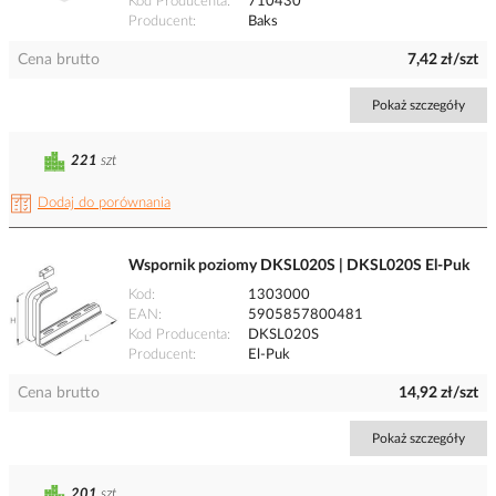
Kod Producenta
710430
Producent
Baks
Cena brutto
7,42 zł/szt
Pokaż szczegóły
221
szt
Dodaj do porównania
Wspornik poziomy DKSL020S | DKSL020S El-Puk
Kod
1303000
EAN
5905857800481
Kod Producenta
DKSL020S
Producent
El-Puk
Cena brutto
14,92 zł/szt
Pokaż szczegóły
201
szt