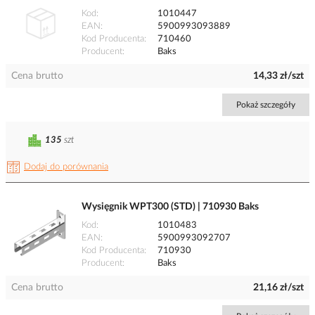
Kod
1010447
EAN
5900993093889
Kod Producenta
710460
Producent
Baks
Cena brutto
14,33 zł/szt
Pokaż szczegóły
135
szt
Dodaj do porównania
Wysięgnik WPT300 (STD) | 710930 Baks
Kod
1010483
EAN
5900993092707
Kod Producenta
710930
Producent
Baks
Cena brutto
21,16 zł/szt