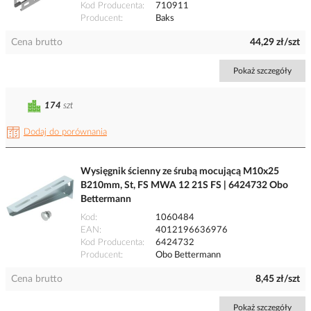
Kod Producenta
710911
Producent
Baks
Cena brutto
44,29 zł/szt
Pokaż szczegóły
174
szt
Dodaj do porównania
Wysięgnik ścienny ze śrubą mocującą M10x25
B210mm, St, FS MWA 12 21S FS | 6424732 Obo
Bettermann
Kod
1060484
EAN
4012196636976
Kod Producenta
6424732
Producent
Obo Bettermann
Cena brutto
8,45 zł/szt
Pokaż szczegóły