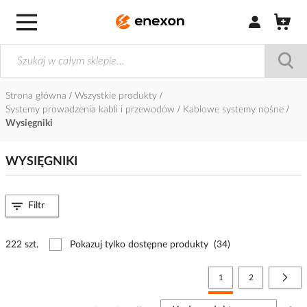
Zaloguj się / Z
Strona główna
Wszystkie produkty
Systemy prowadzenia kabli i przewodów
Kablowe systemy nośne
Wysięgniki
WYSIĘGNIKI
Filtr
222 szt.
Pokazuj tylko dostępne produkty
(34)
Strona
Aktualnie czytasz stronę
Strona
Stro
Nast
1
2