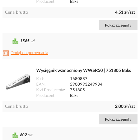
Producent
Baks
Cena brutto
4,51 zł/szt
Pokaż szczegóły
1565
szt
Dodaj do porównania
Wysięgnik wzmocniony WWSR50 | 751805 Baks
Kod
1680887
EAN
5900993249934
Kod Producenta
751805
Producent
Baks
Cena brutto
2,00 zł/szt
Pokaż szczegóły
602
szt