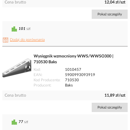
Cena brutto
12,04 zł/szt
Pokaż szczegóły
101
szt
Dodaj do porównania
Wysięgnik wzmocniony WWS/WWSO300 |
710530 Baks
Kod
1010457
EAN
5900993093919
Kod Producenta
710530
Producent
Baks
Cena brutto
11,89 zł/szt
Pokaż szczegóły
77
szt