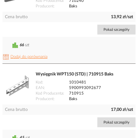
Kod Producenta
710240
Producent
Baks
Cena brutto
13,92 zł/szt
Pokaż szczegóły
66
szt
Dodaj do porównania
Wysięgnik WPT150 (STD) | 710915 Baks
Kod
1010481
EAN
5900993092677
Kod Producenta
710915
Producent
Baks
Cena brutto
17,00 zł/szt
Pokaż szczegóły
45
szt