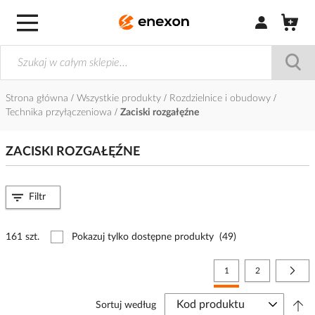
Zaloguj się / Z
Strona główna
Wszystkie produkty
Rozdzielnice i obudowy
Technika przyłączeniowa
Zaciski rozgałęźne
ZACISKI ROZGAŁĘŹNE
Filtr
161 szt.
Pokazuj tylko dostępne produkty
(49)
Strona
Aktualnie czytasz stronę
Strona
Stro
Nast
1
2
Sortuj według