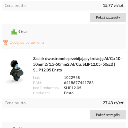
Cena brutto
15,77 zł/szt
Pokaż szczegóły
46
szt
Dodaj do porównania
Zacisk dwustronnie przebijający izolację Al/Cu 10-
50mm2/1,5-50mm2 Al/Cu, SLIP12.05 (50szt) |
SLIP12.05 Ensto
Kod
1022968
EAN
6418677441783
Kod Producenta
SLIP12.05
Producent
Ensto
Cena brutto
27,43 zł/szt
Pokaż szczegóły