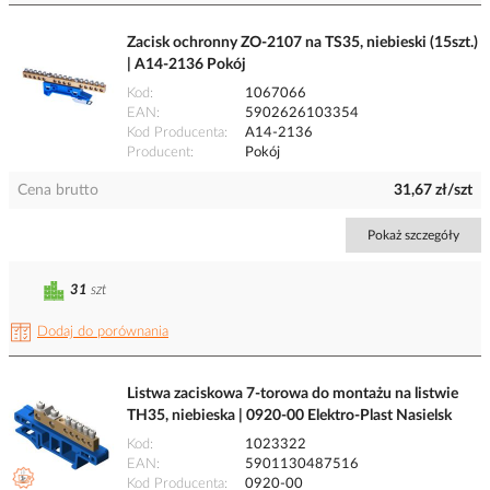
Zacisk ochronny ZO-2107 na TS35, niebieski (15szt.)
| A14-2136 Pokój
Kod
1067066
EAN
5902626103354
Kod Producenta
A14-2136
Producent
Pokój
Cena brutto
31,67 zł/szt
Pokaż szczegóły
31
szt
Dodaj do porównania
Listwa zaciskowa 7-torowa do montażu na listwie
TH35, niebieska | 0920-00 Elektro-Plast Nasielsk
Kod
1023322
EAN
5901130487516
Kod Producenta
0920-00