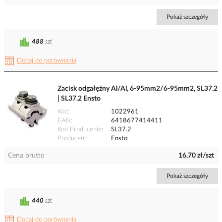
Pokaż szczegóły
488
szt
Dodaj do porównania
Zacisk odgałęźny Al/Al, 6-95mm2/6-95mm2, SL37.2
| SL37.2 Ensto
Kod
1022961
EAN
6418677414411
Kod Producenta
SL37.2
Producent
Ensto
Cena brutto
16,70 zł/szt
Pokaż szczegóły
440
szt
Dodaj do porównania