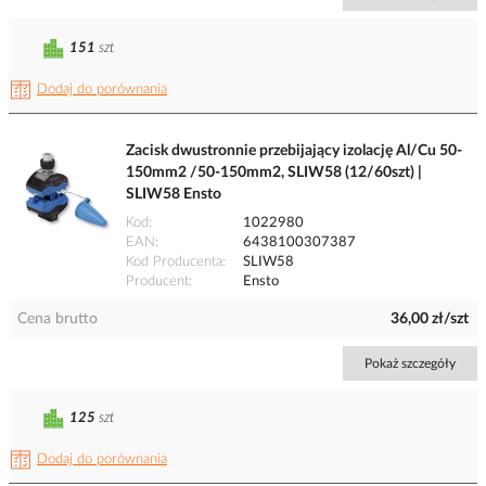
151
szt
Dodaj do porównania
Zacisk dwustronnie przebijający izolację Al/Cu 50-
150mm2 /50-150mm2, SLIW58 (12/60szt) |
SLIW58 Ensto
Kod
1022980
EAN
6438100307387
Kod Producenta
SLIW58
Producent
Ensto
Cena brutto
36,00 zł/szt
Pokaż szczegóły
125
szt
Dodaj do porównania