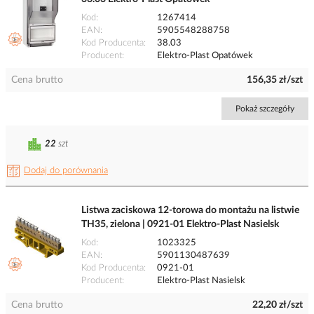
Kod
1267414
EAN
5905548288758
Kod Producenta
38.03
Producent
Elektro-Plast Opatówek
Cena brutto
156,35 zł/szt
Pokaż szczegóły
22
szt
Dodaj do porównania
Listwa zaciskowa 12-torowa do montażu na listwie
TH35, zielona | 0921-01 Elektro-Plast Nasielsk
Kod
1023325
EAN
5901130487639
Kod Producenta
0921-01
Producent
Elektro-Plast Nasielsk
Cena brutto
22,20 zł/szt