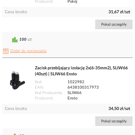
Producent
Pokój
Cena brutto
31,67 zł/szt
Pokaż szczegóły
100
szt
Dodaj do porównania
Zacisk przebijający izolację 2x(6-35mm2), SLIW66
(40szt) | SLIW66 Ensto
Kod
1022982
EAN
6438100317973
Kod Producenta
SLIW66
Producent
Ensto
Cena brutto
34,50 zł/szt
Pokaż szczegóły