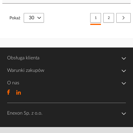
Strona
Aktualnie czytasz stronę
Strona
Stro
Nast
Pokaż
1
2
Obsługa klienta
Warunki zakupów
O nas
Enexon Sp. z o.o.