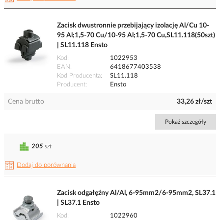
Zacisk dwustronnie przebijający izolację Al/Cu 10-
95 Al;1,5-70 Cu/10-95 Al;1,5-70 Cu,SL11.118(50szt)
| SL11.118 Ensto
Kod
1022953
EAN
6418677403538
Kod Producenta
SL11.118
Producent
Ensto
Cena brutto
33,26 zł/szt
Pokaż szczegóły
205
szt
Dodaj do porównania
Zacisk odgałęźny Al/Al, 6-95mm2/6-95mm2, SL37.1
| SL37.1 Ensto
Kod
1022960