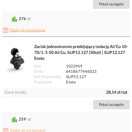
Pokaż szczegóły
276
szt
Dodaj do porównania
Zacisk jednostronnie przebijający izolację Al/Cu 10-
70/1, 5-50 Al/Cu, SLIP12.127 (50szt) | SLIP12.127
Ensto
Kod
1022969
EAN
6418677446023
Kod Producenta
SLIP12.127
Producent
Ensto
Cena brutto
28,14 zł/szt
Pokaż szczegóły
259
szt
Dodaj do porównania