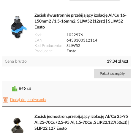
Zacisk dwustronnie przebijający izolację Al/Cu 16-
150mm2 /1,5-16mm2, SLIW52 (12szt) | SLIW52
Ensto
Kod
1022976
EAN
6438100312114
Kod Producenta
SLIW52
Producent
Ensto
Cena brutto
19,34 zł/szt
Pokaż szczegóły
845
szt
Dodaj do porównania
Zacisk jednostron.przebijający izolację Al/Cu 25-95
Al;25-70Cu/2,5-95 Al;1,5-70Cu ,SLIP22.127(50szt) |
SLIP22.127 Ensto