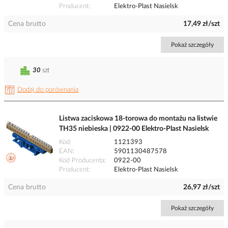
Producent
Elektro-Plast Nasielsk
Cena brutto
17,49 zł/szt
Pokaż szczegóły
30
szt
Dodaj do porównania
Listwa zaciskowa 18-torowa do montażu na listwie
TH35 niebieska | 0922-00 Elektro-Plast Nasielsk
Kod
1121393
EAN
5901130487578
Kod Producenta
0922-00
Producent
Elektro-Plast Nasielsk
Cena brutto
26,97 zł/szt
Pokaż szczegóły