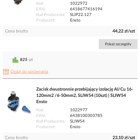
Kod
1022972
EAN
6418677416194
Kod Producenta
SLIP22.127
Producent
Ensto
Cena brutto
44,22 zł/szt
Pokaż szczegóły
825
szt
Dodaj do porównania
Zacisk dwustronnie przebijający izolację Al/Cu 16-
120mm2 /6-50mm2, SLIW54 (10szt) | SLIW54
Ensto
Kod
1022977
EAN
6438100303785
Kod Producenta
SLIW54
Producent
Ensto
Cena brutto
23,10 zł/szt