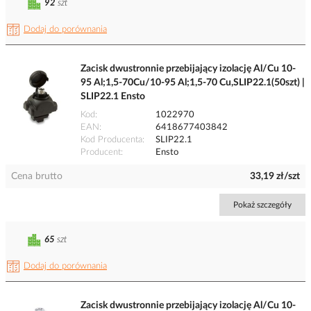
92
szt
Dodaj do porównania
Zacisk dwustronnie przebijający izolację Al/Cu 10-
95 Al;1,5-70Cu/10-95 Al;1,5-70 Cu,SLIP22.1(50szt) |
SLIP22.1 Ensto
Kod
1022970
EAN
6418677403842
Kod Producenta
SLIP22.1
Producent
Ensto
Cena brutto
33,19 zł/szt
Pokaż szczegóły
65
szt
Dodaj do porównania
Zacisk dwustronnie przebijający izolację Al/Cu 10-