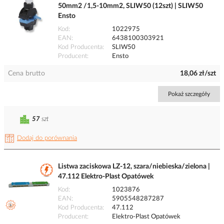
50mm2 /1,5-10mm2, SLIW50 (12szt) | SLIW50
Ensto
Kod
1022975
EAN
6438100303921
Kod Producenta
SLIW50
Producent
Ensto
Cena brutto
18,06 zł/szt
Pokaż szczegóły
57
szt
Dodaj do porównania
Listwa zaciskowa LZ-12, szara/niebieska/zielona |
47.112 Elektro-Plast Opatówek
Kod
1023876
EAN
5905548287287
Kod Producenta
47.112
Producent
Elektro-Plast Opatówek