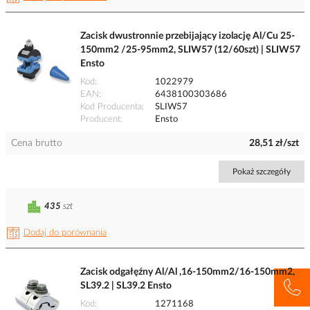
Zacisk dwustronnie przebijający izolację Al/Cu 25-
150mm2 /25-95mm2, SLIW57 (12/60szt) | SLIW57
Ensto
Kod
1022979
EAN
6438100303686
Kod Producenta
SLIW57
Producent
Ensto
Cena brutto
28,51 zł/szt
Pokaż szczegóły
435
szt
Dodaj do porównania
Zacisk odgałęźny Al/Al ,16-150mm2/16-150mm2,
SL39.2 | SL39.2 Ensto
Kod
1271168