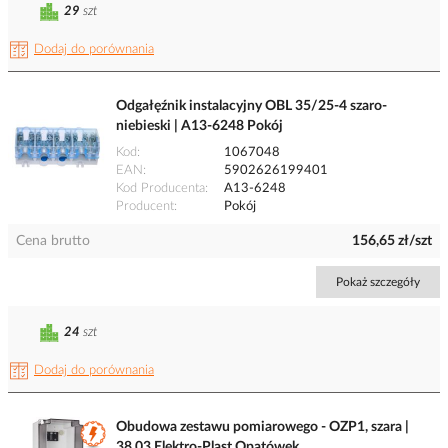
29
szt
Dodaj do porównania
Odgałęźnik instalacyjny OBL 35/25-4 szaro-
niebieski | A13-6248 Pokój
Kod
1067048
EAN
5902626199401
Kod Producenta
A13-6248
Producent
Pokój
Cena brutto
156,65 zł/szt
Pokaż szczegóły
24
szt
Dodaj do porównania
Obudowa zestawu pomiarowego - OZP1, szara |
38.03 Elektro-Plast Opatówek