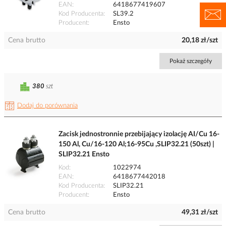
EAN
6418677419607
Kod Producenta
SL39.2
Producent
Ensto
Cena brutto
20,18 zł/szt
Pokaż szczegóły
380
szt
Dodaj do porównania
Zacisk jednostronnie przebijający izolację AI/Cu 16-
150 Al, Cu/16-120 Al;16-95Cu ,SLIP32.21 (50szt) |
SLIP32.21 Ensto
Kod
1022974
EAN
6418677442018
Kod Producenta
SLIP32.21
Producent
Ensto
Cena brutto
49,31 zł/szt