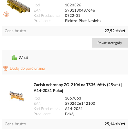
Kod
1023326
EAN
5901130487646
Kod Producenta
0922-01
Producent
Elektro-Plast Nasielsk
Cena brutto
27,92 zł/szt
Pokaż szczegóły
37
szt
Dodaj do porównania
Zacisk ochronny ZO-2106 na TS35, żółty (25szt.) |
A14-2031 Pokój
Kod
1067063
EAN
5902626142100
Kod Producenta
A14-2031
Producent
Pokój
Cena brutto
25,14 zł/szt