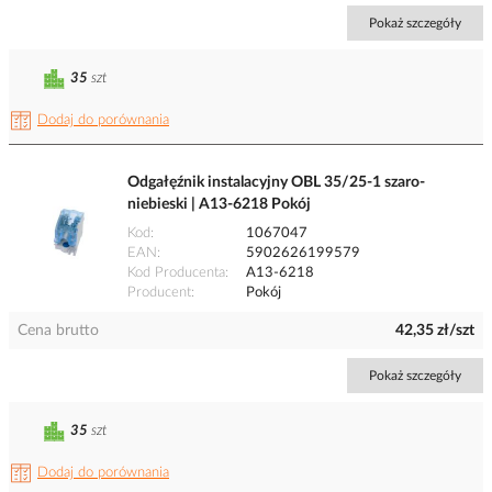
Pokaż szczegóły
35
szt
Dodaj do porównania
Odgałęźnik instalacyjny OBL 35/25-1 szaro-
niebieski | A13-6218 Pokój
Kod
1067047
EAN
5902626199579
Kod Producenta
A13-6218
Producent
Pokój
Cena brutto
42,35 zł/szt
Pokaż szczegóły
35
szt
Dodaj do porównania