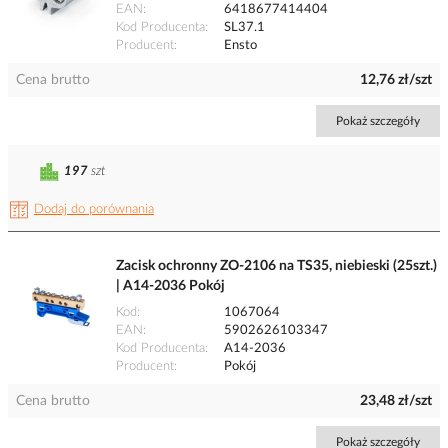
EAN
6418677414404
Kod Producenta
SL37.1
Producent
Ensto
Cena brutto
12,76 zł/szt
Pokaż szczegóły
197
szt
Dodaj do porównania
Zacisk ochronny ZO-2106 na TS35, niebieski (25szt.)
| A14-2036 Pokój
Kod
1067064
EAN
5902626103347
Kod Producenta
A14-2036
Producent
Pokój
Cena brutto
23,48 zł/szt
Pokaż szczegóły