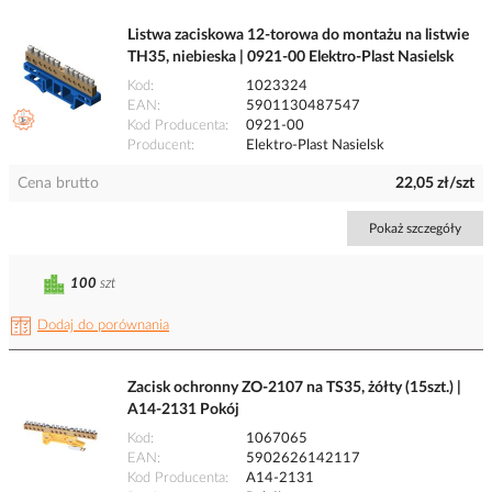
Listwa zaciskowa 12-torowa do montażu na listwie
TH35, niebieska | 0921-00 Elektro-Plast Nasielsk
Kod
1023324
EAN
5901130487547
Kod Producenta
0921-00
Producent
Elektro-Plast Nasielsk
Cena brutto
22,05 zł/szt
Pokaż szczegóły
100
szt
Dodaj do porównania
Zacisk ochronny ZO-2107 na TS35, żółty (15szt.) |
A14-2131 Pokój
Kod
1067065
EAN
5902626142117
Kod Producenta
A14-2131