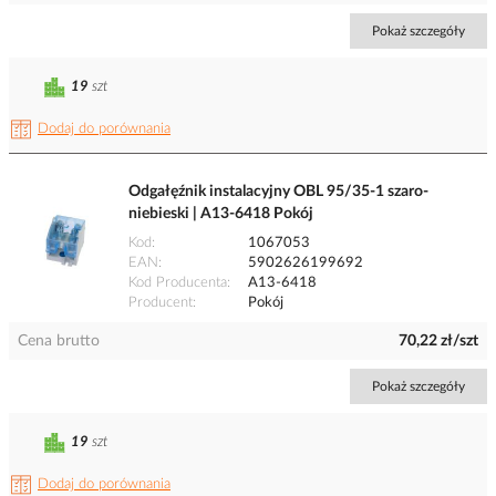
Pokaż szczegóły
19
szt
Dodaj do porównania
Odgałęźnik instalacyjny OBL 95/35-1 szaro-
niebieski | A13-6418 Pokój
Kod
1067053
EAN
5902626199692
Kod Producenta
A13-6418
Producent
Pokój
Cena brutto
70,22 zł/szt
Pokaż szczegóły
19
szt
Dodaj do porównania