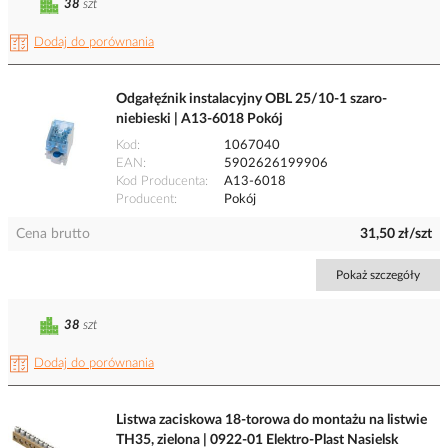
38
szt
Dodaj do porównania
Odgałęźnik instalacyjny OBL 25/10-1 szaro-
niebieski | A13-6018 Pokój
Kod
1067040
EAN
5902626199906
Kod Producenta
A13-6018
Producent
Pokój
Cena brutto
31,50 zł/szt
Pokaż szczegóły
38
szt
Dodaj do porównania
Listwa zaciskowa 18-torowa do montażu na listwie
TH35, zielona | 0922-01 Elektro-Plast Nasielsk