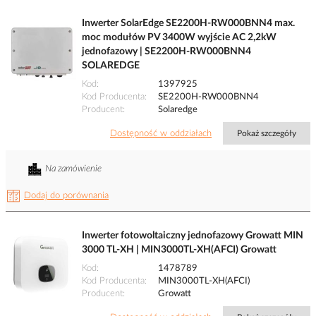
Inwerter SolarEdge SE2200H-RW000BNN4 max.
moc modułów PV 3400W wyjście AC 2,2kW
jednofazowy | SE2200H-RW000BNN4
SOLAREDGE
Kod
1397925
Kod Producenta
SE2200H-RW000BNN4
Producent
Solaredge
Dostępność w oddziałach
Pokaż szczegóły
Na zamówienie
Dodaj do porównania
Inwerter fotowoltaiczny jednofazowy Growatt MIN
3000 TL-XH | MIN3000TL-XH(AFCI) Growatt
Kod
1478789
Kod Producenta
MIN3000TL-XH(AFCI)
Producent
Growatt