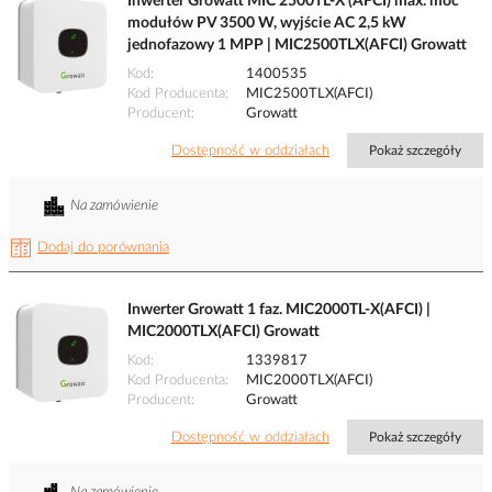
Inwerter Growatt MIC 2500TL-X (AFCI) max. moc
modułów PV 3500 W, wyjście AC 2,5 kW
jednofazowy 1 MPP | MIC2500TLX(AFCI) Growatt
Kod
1400535
Kod Producenta
MIC2500TLX(AFCI)
Producent
Growatt
Dostępność w oddziałach
Pokaż szczegóły
Na zamówienie
Dodaj do porównania
Inwerter Growatt 1 faz. MIC2000TL-X(AFCI) |
MIC2000TLX(AFCI) Growatt
Kod
1339817
Kod Producenta
MIC2000TLX(AFCI)
Producent
Growatt
Dostępność w oddziałach
Pokaż szczegóły