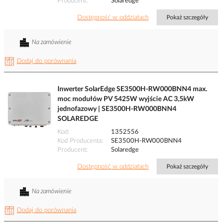
Producent
Solaredge
Dostępność w oddziałach
Pokaż szczegóły
Na zamówienie
Dodaj do porównania
Inwerter SolarEdge SE3500H-RW000BNN4 max.
moc modułów PV 5425W wyjście AC 3,5kW
jednofazowy | SE3500H-RW000BNN4
SOLAREDGE
Kod
1352556
Kod Producenta
SE3500H-RW000BNN4
Producent
Solaredge
Dostępność w oddziałach
Pokaż szczegóły
Na zamówienie
Dodaj do porównania