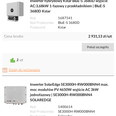
Inwerter hybrydowy Kstar BluE-S 3680D wyjście
AC:3,68kW 1-fazowy z przekładnikiem | BluE-S
3680D Kstar
Kod
1687541
Kod Producenta
BluE-S 3680D
Producent
Kstar
Cena brutto
2 931,13 zł/szt
Pokaż szczegóły
2
szt
Dodaj do porównania
Inwerter SolarEdge SE3000H-RW000BNN4 max.
moc modułów PV 4650W wyjście AC 3kW
jednofazowy | SE3000H-RW000BNN4
SOLAREDGE
Kod
1400614
Kod Producenta
SE3000H-RW000BNN4