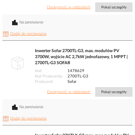
Dostępność w oddziałach
Pokaż szczegóły
Na zamówienie
Dodaj do porównania
Inwerter Sofar 2700TL-G3, max. modułów PV
3700W, wyjście AC 2,7kW jednofazowy, 1 MPPT |
2700TL-G3 SOFAR
Kod
1478629
Kod Producenta
2700TL-G3
Producent
Sofar
Dostępność w oddziałach
Pokaż szczegóły
Na zamówienie
Dodaj do porównania