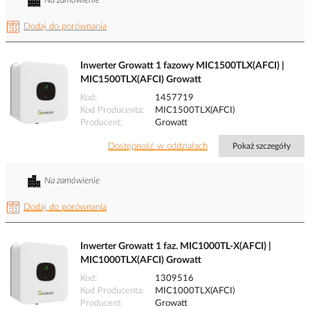
Na zamówienie
Dodaj do porównania
Inwerter Growatt 1 fazowy MIC1500TLX(AFCI) |
MIC1500TLX(AFCI) Growatt
Kod
1457719
Kod Producenta
MIC1500TLX(AFCI)
Producent
Growatt
Dostępność w oddziałach
Pokaż szczegóły
Na zamówienie
Dodaj do porównania
Inwerter Growatt 1 faz. MIC1000TL-X(AFCI) |
MIC1000TLX(AFCI) Growatt
Kod
1309516
Kod Producenta
MIC1000TLX(AFCI)
Producent
Growatt