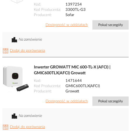
Kod
1397254
Kod Producenta
3300TL-G3
Producent
Sofar
Dostępność w oddziałach
Pokaż szczegóły
Na zamówienie
Dodaj do porównania
Inwerter GROWATT MIC 600-TL-X (AFCI) |
GMIC600TLX(AFCI) Growatt
Kod
1471644
Kod Producenta
GMIC600TLX(AFCI)
Producent
Growatt
Dostępność w oddziałach
Pokaż szczegóły
Na zamówienie
Dodaj do porównania