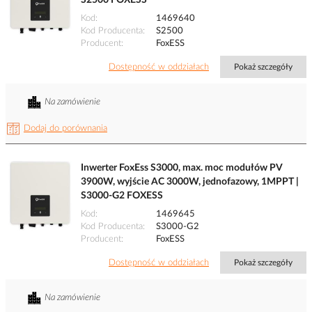
S2500 FOXESS
Kod
1469640
Kod Producenta
S2500
Producent
FoxESS
Dostępność w oddziałach
Pokaż szczegóły
Na zamówienie
Dodaj do porównania
Inwerter FoxEss S3000, max. moc modułów PV
3900W, wyjście AC 3000W, jednofazowy, 1MPPT |
S3000-G2 FOXESS
Kod
1469645
Kod Producenta
S3000-G2
Producent
FoxESS
Dostępność w oddziałach
Pokaż szczegóły
Na zamówienie