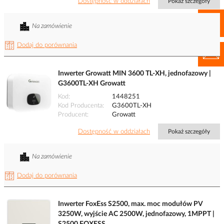
Dostępność w oddziałach
Pokaż szczegóły
Na zamówienie
Dodaj do porównania
Inwerter Growatt MIN 3600 TL-XH, jednofazowy |
G3600TL-XH Growatt
Kod
1448251
Kod Producenta
G3600TL-XH
Producent
Growatt
Dostępność w oddziałach
Pokaż szczegóły
Na zamówienie
Dodaj do porównania
Inwerter FoxEss S2500, max. moc modułów PV
3250W, wyjście AC 2500W, jednofazowy, 1MPPT |