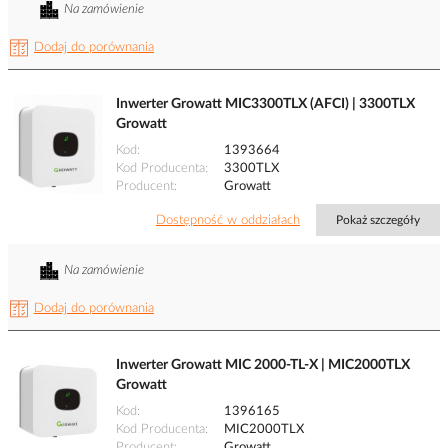
Na zamówienie
Dodaj do porównania
Inwerter Growatt MIC3300TLX (AFCI) | 3300TLX
Growatt
Kod
1393664
Kod Producenta
3300TLX
Producent
Growatt
Dostępność w oddziałach
Pokaż szczegóły
Na zamówienie
Dodaj do porównania
Inwerter Growatt MIC 2000-TL-X | MIC2000TLX
Growatt
Kod
1396165
Kod Producenta
MIC2000TLX
Producent
Growatt