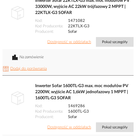
Inwerter Sofar 22KTLX-G3 max. moc modułów PV
33000W, wyjście AC 22kW trójfazowy 2 MPPT |
22KTLX-G3 SOFAR
Kod
1471082
Kod Producenta
22KTLX-G3
Producent
Sofar
Dostępność w oddziałach
Pokaż szczegóły
Na zamówienie
Dodaj do porównania
Inwerter Sofar 1600TL-G3 max. moc modułów PV
2200W, wyjście AC 1,6kW jednofazowy 1 MPPT |
1600TL-G3 SOFAR
Kod
1469286
Kod Producenta
1600TL-G3
Producent
Sofar
Dostępność w oddziałach
Pokaż szczegóły