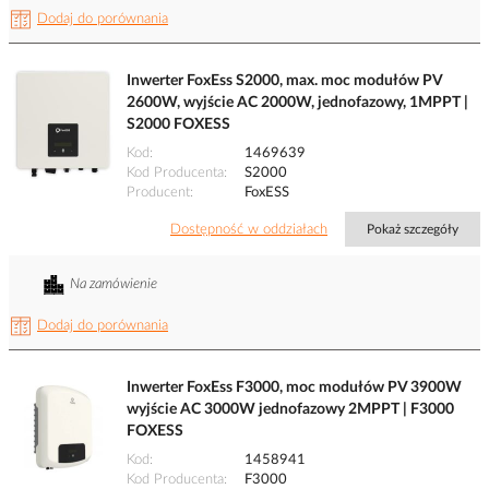
Dodaj do porównania
Inwerter FoxEss S2000, max. moc modułów PV
2600W, wyjście AC 2000W, jednofazowy, 1MPPT |
S2000 FOXESS
Kod
1469639
Kod Producenta
S2000
Producent
FoxESS
Dostępność w oddziałach
Pokaż szczegóły
Na zamówienie
Dodaj do porównania
Inwerter FoxEss F3000, moc modułów PV 3900W
wyjście AC 3000W jednofazowy 2MPPT | F3000
FOXESS
Kod
1458941
Kod Producenta
F3000