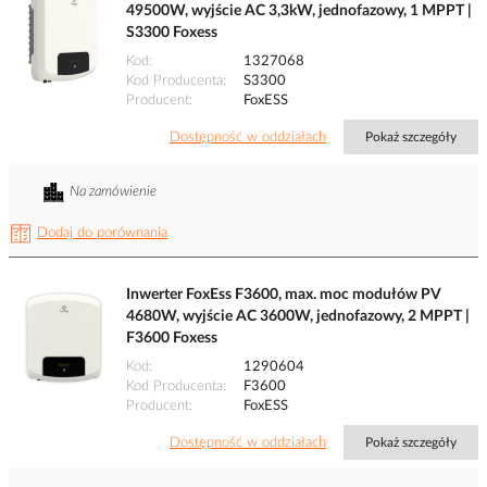
49500W, wyjście AC 3,3kW, jednofazowy, 1 MPPT |
S3300 Foxess
Kod
1327068
Kod Producenta
S3300
Producent
FoxESS
Dostępność w oddziałach
Pokaż szczegóły
Na zamówienie
Dodaj do porównania
Inwerter FoxEss F3600, max. moc modułów PV
4680W, wyjście AC 3600W, jednofazowy, 2 MPPT |
F3600 Foxess
Kod
1290604
Kod Producenta
F3600
Producent
FoxESS
Dostępność w oddziałach
Pokaż szczegóły