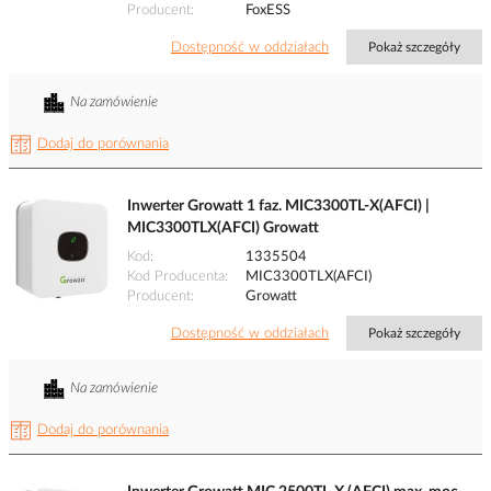
Producent
FoxESS
Dostępność w oddziałach
Pokaż szczegóły
Na zamówienie
Dodaj do porównania
Inwerter Growatt 1 faz. MIC3300TL-X(AFCI) |
MIC3300TLX(AFCI) Growatt
Kod
1335504
Kod Producenta
MIC3300TLX(AFCI)
Producent
Growatt
Dostępność w oddziałach
Pokaż szczegóły
Na zamówienie
Dodaj do porównania