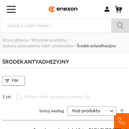
Zaloguj się / Z
Strona główna
Wszystkie produkty
Systemy prowadzenia kabli i przewodów
Środek antyadhezyjny
ŚRODEK ANTYADHEZYJNY
Filtr
3 szt.
Pokazuj tylko dostępne produkty
(0)
Sortuj według