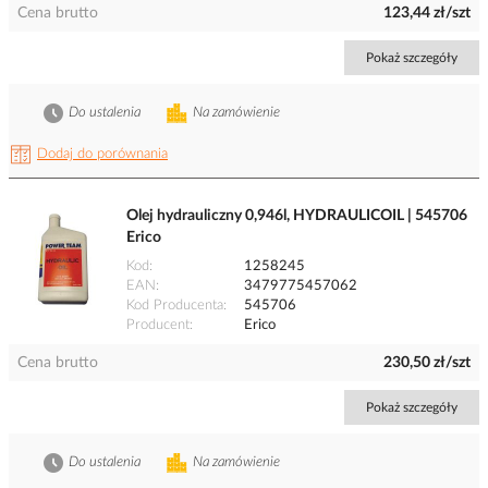
Cena brutto
123,44 zł/szt
Pokaż szczegóły
Do ustalenia
Na zamówienie
Dodaj do porównania
Olej hydrauliczny 0,946l, HYDRAULICOIL | 545706
Erico
Kod
1258245
EAN
3479775457062
Kod Producenta
545706
Producent
Erico
Cena brutto
230,50 zł/szt
Pokaż szczegóły
Do ustalenia
Na zamówienie