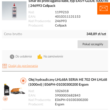
Smar do przeciągania kabli, typ EASY-GLIDE 5000 ml
| 246993 Cellpack
Kod
1199210
EAN
4010311131153
Kod Producenta
246993
Producent
Cellpack
Cena brutto
348,89 zł/szt
Pokaż szczegóły
Do ustalenia
Na zamówienie
Dodaj do porównania
Olej hydrauliczny LHL68A SERIA HE 702 OH LHL68
(1000ml) | E06PH-01030300200 Ergom
Kod
1026018
EAN
5900003682843
Kod Producenta
E06PH-01030300200
Producent
Ergom