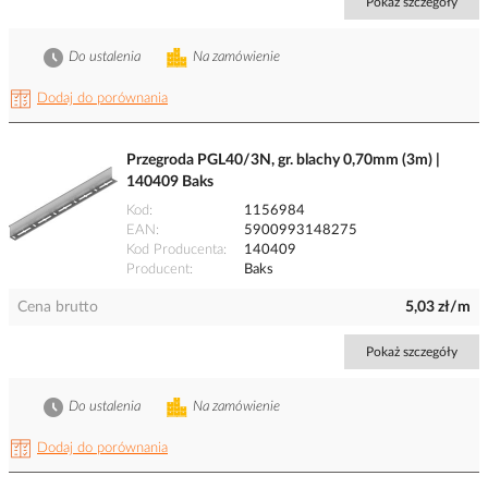
Pokaż szczegóły
Do ustalenia
Na zamówienie
Dodaj do porównania
Przegroda PGL40/3N, gr. blachy 0,70mm (3m) |
140409 Baks
Kod
1156984
EAN
5900993148275
Kod Producenta
140409
Producent
Baks
Cena brutto
5,03 zł/m
Pokaż szczegóły
Do ustalenia
Na zamówienie
Dodaj do porównania