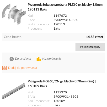
Przegroda łuku zewnętrzna PLZ60 gr. blachy 1,0mm |
190113 Baks
Kod
1147672
EAN
5900993140880
Kod Producenta
190113
Producent
Baks
Cena brutto
14,58 zł/szt
Pokaż szczegóły
Do ustalenia
Na zamówienie
Dodaj do porównania
Przegroda PGL60/2N gr. blachy 0,70mm (2m) |
160109 Baks
Kod
1135370
EAN
5900993148305
Kod Producenta
160109
Producent
Baks