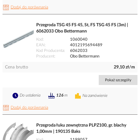
Dodaj do porównania
Przegroda TSG 45 FS 45, St, FS TSG 45 FS (3m) |
6062033 Obo Bettermann
Kod
1060040
EAN
4012195694489
Kod Producenta
6062033
Producent
Obo Bettermann
Cena brutto
29,10 zł/m
Pokaż szczegóły
Do ustalenia
126
m
Na zamówienie
Dodaj do porównania
Przegroda łuku zewnętrzna PLPZ100, gr. blachy
1,00mm | 190135 Baks
Kod
1199057