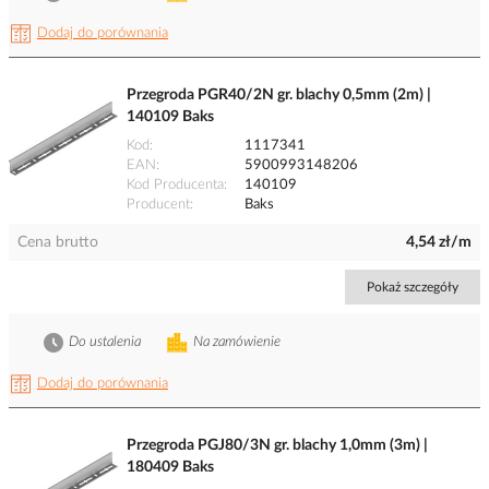
Dodaj do porównania
Przegroda PGR40/2N gr. blachy 0,5mm (2m) |
140109 Baks
Kod
1117341
EAN
5900993148206
Kod Producenta
140109
Producent
Baks
Cena brutto
4,54 zł/m
Pokaż szczegóły
Do ustalenia
Na zamówienie
Dodaj do porównania
Przegroda PGJ80/3N gr. blachy 1,0mm (3m) |
180409 Baks