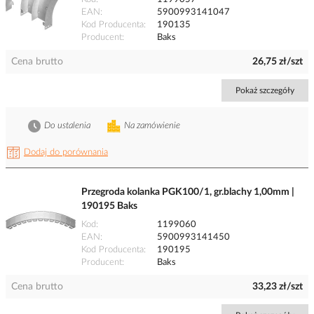
EAN
5900993141047
Kod Producenta
190135
Producent
Baks
Cena brutto
26,75 zł/szt
Pokaż szczegóły
Do ustalenia
Na zamówienie
Dodaj do porównania
Przegroda kolanka PGK100/1, gr.blachy 1,00mm |
190195 Baks
Kod
1199060
EAN
5900993141450
Kod Producenta
190195
Producent
Baks
Cena brutto
33,23 zł/szt