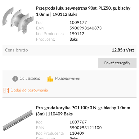
Przegroda łuku zewnętrzna 90st. PLZ50, gr. blachy
1,0mm | 190112 Baks
Kod
1009177
EAN
5900993140873
Kod Producenta
190112
Producent
Baks
Cena brutto
12,85 zł/szt
Pokaż szczegóły
Do ustalenia
Na zamówienie
Dodaj do porównania
Przegroda korytka PGJ 100/3 N, gr. blachy 1,0mm
(3m) | 110409 Baks
Kod
1007767
EAN
5900993121100
Kod Producenta
110409