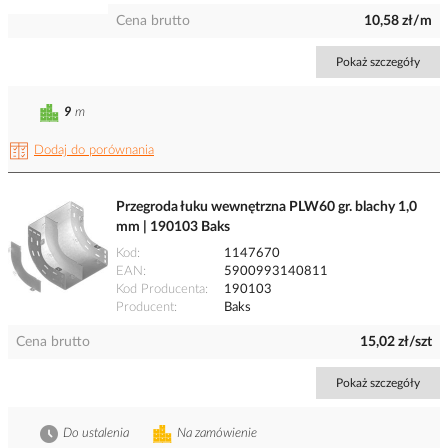
Cena brutto
10,58 zł/m
Pokaż szczegóły
9
m
Dodaj do porównania
Przegroda łuku wewnętrzna PLW60 gr. blachy 1,0
mm | 190103 Baks
Kod
1147670
EAN
5900993140811
Kod Producenta
190103
Producent
Baks
Cena brutto
15,02 zł/szt
Pokaż szczegóły
Do ustalenia
Na zamówienie