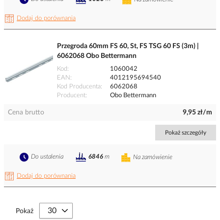
Dodaj do porównania
Przegroda 60mm FS 60, St, FS TSG 60 FS (3m) |
6062068 Obo Bettermann
Kod
1060042
EAN
4012195694540
Kod Producenta
6062068
Producent
Obo Bettermann
Cena brutto
9,95 zł/m
Pokaż szczegóły
Do ustalenia
6846
m
Na zamówienie
Dodaj do porównania
Pokaż