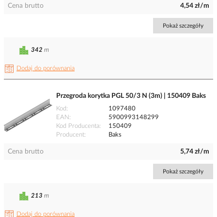
Cena brutto
4,54 zł/m
Pokaż szczegóły
342
m
Dodaj do porównania
Przegroda korytka PGL 50/3 N (3m) | 150409 Baks
Kod
1097480
EAN
5900993148299
Kod Producenta
150409
Producent
Baks
Cena brutto
5,74 zł/m
Pokaż szczegóły
213
m
Dodaj do porównania