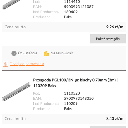
Kod
1114410
EAN
5900993121087
Kod Producenta
180409
Producent
Baks
Cena brutto
9,26 zł/m
Pokaż szczegóły
Do ustalenia
Na zamówienie
Dodaj do porównania
Przegroda PGL100/3N, gr. blachy 0,70mm (3m) |
110209 Baks
Kod
1110520
EAN
5900993148350
Kod Producenta
110209
Producent
Baks
Cena brutto
8,40 zł/m