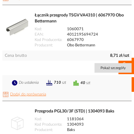
Łącznik przegrody TSGV VA4310 | 6067970 Obo
Bettermann
Kod
1060071
EAN
4012195694724
Kod Producenta
6067970
Producent
Obo Bettermann
Cena brutto
8,71 zł/szt
Pokaż szczegóły
Do ustalenia
710
szt
40
szt
Dodaj do porównania
Przegroda PGL30/3F (STD) | 1304093 Baks
Kod
1181064
Kod Producenta
1304093
Producent
Baks