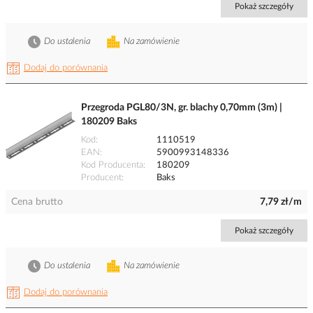
Pokaż szczegóły
Do ustalenia
Na zamówienie
Dodaj do porównania
Przegroda PGL80/3N, gr. blachy 0,70mm (3m) |
180209 Baks
Kod
1110519
EAN
5900993148336
Kod Producenta
180209
Producent
Baks
Cena brutto
7,79 zł/m
Pokaż szczegóły
Do ustalenia
Na zamówienie
Dodaj do porównania