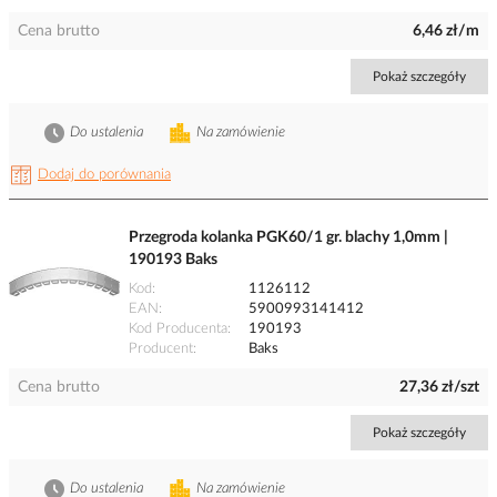
Cena brutto
6,46 zł/m
Pokaż szczegóły
Do ustalenia
Na zamówienie
Dodaj do porównania
Przegroda kolanka PGK60/1 gr. blachy 1,0mm |
190193 Baks
Kod
1126112
EAN
5900993141412
Kod Producenta
190193
Producent
Baks
Cena brutto
27,36 zł/szt
Pokaż szczegóły
Do ustalenia
Na zamówienie