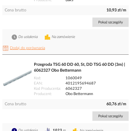
Producent
Baks
Cena brutto
10,93 zł/m
Pokaż szczegóły
Do ustalenia
Na zamówienie
Dodaj do porównania
Przegroda TSG 60 DD 60, St, DD TSG 60 DD (3m) |
6062327 Obo Bettermann
Kod
1060049
EAN
4012195694687
Kod Producenta
6062327
Producent
Obo Bettermann
Cena brutto
60,76 zł/m
Pokaż szczegóły
Do ustalenia
1023
m
Na zamówienie