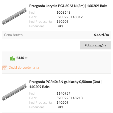
Przegroda korytka PGL 60/3 N (3m) | 160209 Baks
Kod
1008548
EAN
5900993148312
Kod Producenta
160209
Producent
Baks
Cena brutto
6,46 zł/m
Pokaż szczegóły
1440
m
Dodaj do porównania
Przegroda PGR40/3N gr. blachy 0,50mm (3m) |
140209 Baks
Kod
1140927
EAN
5900993148213
Kod Producenta
140209
Producent
Baks