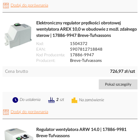
Dodaj do porównania
Elektroniczny regulator prędkości obrotowej
wentylatora AREX 10,0 w obudowie z możl. zdalnego
sterow | 17886-9947 Breve-Tufvassons
Kod
1504372
EAN
5907812718848
Kod Producenta
17886-9947
Producent
Breve-Tufvassons
Cena brutto
726,97 zł/szt
Pokaż szczegóły
Do ustalenia
2
szt
Na zamówienie
Dodaj do porównania
Regulator wentylatora ARW 14.0 | 17886-9981
Breve-Tufvassons