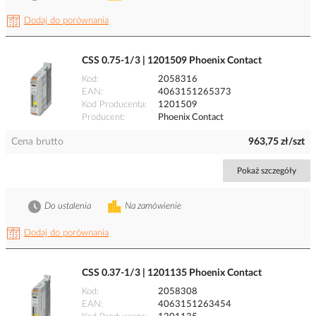
Dodaj do porównania
CSS 0.75-1/3 | 1201509 Phoenix Contact
Kod
2058316
EAN
4063151265373
Kod Producenta
1201509
Producent
Phoenix Contact
Cena brutto
963,75 zł/szt
Pokaż szczegóły
Do ustalenia
Na zamówienie
Dodaj do porównania
CSS 0.37-1/3 | 1201135 Phoenix Contact
Kod
2058308
EAN
4063151263454