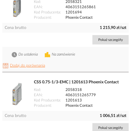
Kod
2058321
EAN
4063151265861
Kod Producenta
1201694
Producent
Phoenix Contact
Cena brutto
1 215,90 zł/szt
Pokaż szczegóły
Do ustalenia
Na zamówienie
Dodaj do porównania
CSS 0.75-1/3-EMC | 1201613 Phoenix Contact
Kod
2058318
EAN
4063151265779
Kod Producenta
1201613
Producent
Phoenix Contact
Cena brutto
1 006,51 zł/szt
Pokaż szczegóły