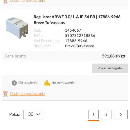
Dodaj do porównania
Regulator ARWE 3.0/1-A IP 54 BR | 17886-9946
Breve-Tufvassons
Kod
1454067
EAN
5907812718886
Kod Producenta
17886-9946
Producent
Breve-Tufvassons
Cena brutto
591,08 zł/szt
Pokaż szczegóły
Do ustalenia
Na zamówienie
Dodaj do porównania
Strona
Aktualnie czytasz stronę
Strona
Stro
Nast
Pokaż
1
2