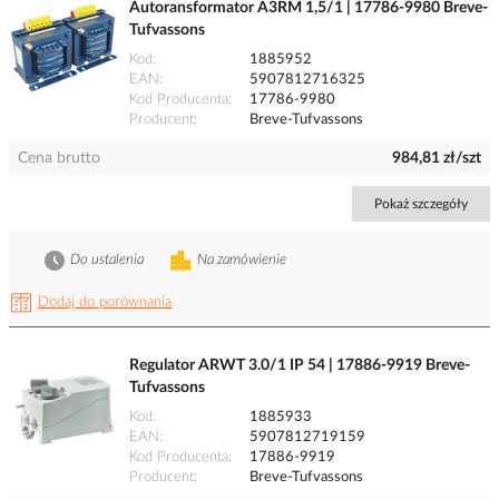
Autoransformator A3RM 1,5/1 | 17786-9980 Breve-
Tufvassons
Kod
1885952
EAN
5907812716325
Kod Producenta
17786-9980
Producent
Breve-Tufvassons
Cena brutto
984,81 zł/szt
Pokaż szczegóły
Do ustalenia
Na zamówienie
Dodaj do porównania
Regulator ARWT 3.0/1 IP 54 | 17886-9919 Breve-
Tufvassons
Kod
1885933
EAN
5907812719159
Kod Producenta
17886-9919
Producent
Breve-Tufvassons