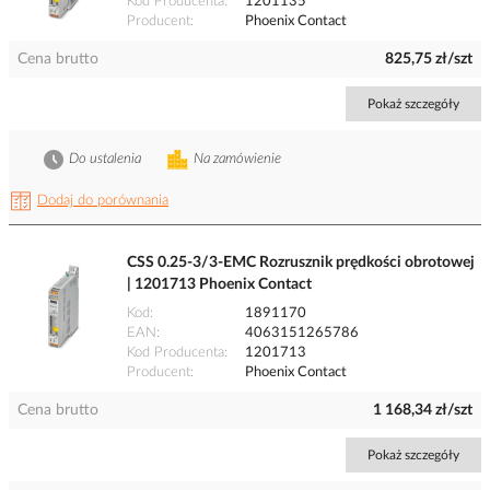
Kod Producenta
1201135
Producent
Phoenix Contact
Cena brutto
825,75 zł/szt
Pokaż szczegóły
Do ustalenia
Na zamówienie
Dodaj do porównania
CSS 0.25-3/3-EMC Rozrusznik prędkości obrotowej
| 1201713 Phoenix Contact
Kod
1891170
EAN
4063151265786
Kod Producenta
1201713
Producent
Phoenix Contact
Cena brutto
1 168,34 zł/szt
Pokaż szczegóły