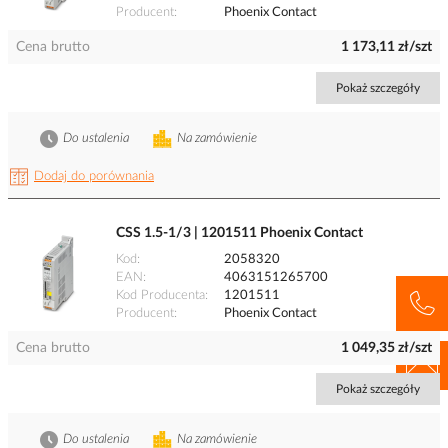
Producent
Phoenix Contact
Cena brutto
1 173,11 zł/szt
Pokaż szczegóły
Do ustalenia
Na zamówienie
Dodaj do porównania
CSS 1.5-1/3 | 1201511 Phoenix Contact
Kod
2058320
EAN
4063151265700
Kod Producenta
1201511
Producent
Phoenix Contact
Cena brutto
1 049,35 zł/szt
Pokaż szczegóły
Do ustalenia
Na zamówienie