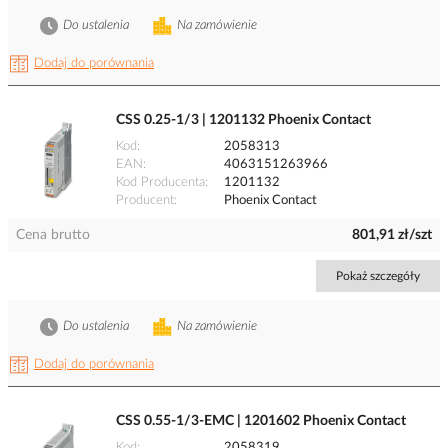
Do ustalenia
Na zamówienie
Dodaj do porównania
CSS 0.25-1/3 | 1201132 Phoenix Contact
Kod
2058313
EAN
4063151263966
Kod Producenta
1201132
Producent
Phoenix Contact
Cena brutto
801,91 zł/szt
Pokaż szczegóły
Do ustalenia
Na zamówienie
Dodaj do porównania
CSS 0.55-1/3-EMC | 1201602 Phoenix Contact
Kod
2058319