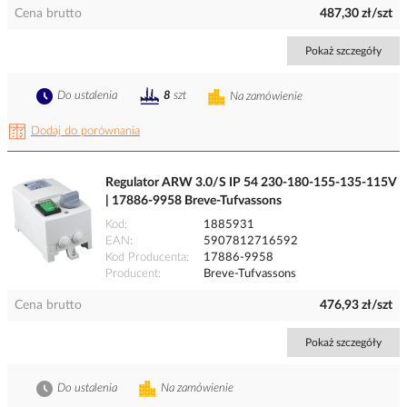
Cena brutto
487,30 zł/szt
Pokaż szczegóły
Do ustalenia
8
szt
Na zamówienie
Dodaj do porównania
Regulator ARW 3.0/S IP 54 230-180-155-135-115V
| 17886-9958 Breve-Tufvassons
Kod
1885931
EAN
5907812716592
Kod Producenta
17886-9958
Producent
Breve-Tufvassons
Cena brutto
476,93 zł/szt
Pokaż szczegóły
Do ustalenia
Na zamówienie