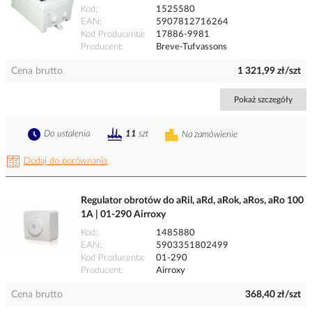
Kod
1525580
EAN
5907812716264
Kod Producenta
17886-9981
Producent
Breve-Tufvassons
Cena brutto
1 321,99 zł/szt
Pokaż szczegóły
Do ustalenia
11
szt
Na zamówienie
Dodaj do porównania
Regulator obrotów do aRil, aRd, aRok, aRos, aRo 100
1A | 01-290 Airroxy
Kod
1485880
EAN
5903351802499
Kod Producenta
01-290
Producent
Airroxy
Cena brutto
368,40 zł/szt