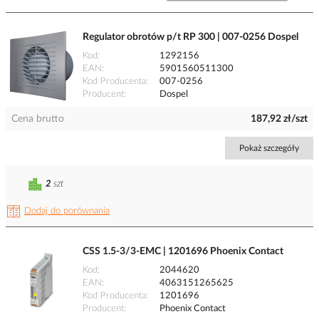
Regulator obrotów p/t RP 300 | 007-0256 Dospel
Kod
1292156
EAN
5901560511300
Kod Producenta
007-0256
Producent
Dospel
Cena brutto
187,92 zł/szt
Pokaż szczegóły
2
szt
Dodaj do porównania
CSS 1.5-3/3-EMC | 1201696 Phoenix Contact
Kod
2044620
EAN
4063151265625
Kod Producenta
1201696
Producent
Phoenix Contact