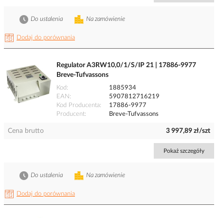
Do ustalenia
Na zamówienie
Dodaj do porównania
Regulator A3RW10,0/1/S/IP 21 | 17886-9977
Breve-Tufvassons
Kod
1885934
EAN
5907812716219
Kod Producenta
17886-9977
Producent
Breve-Tufvassons
Cena brutto
3 997,89 zł/szt
Pokaż szczegóły
Do ustalenia
Na zamówienie
Dodaj do porównania