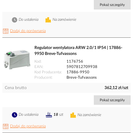
Pokaż szczegóły
Do ustalenia
Na zamówienie
Dodaj do porównania
Regulator wentylatora ARW 2.0/1 IP54 | 17886-
9950 Breve-Tufvassons
Kod
1176756
EAN
5907812709938
Kod Producenta
17886-9950
Producent
Breve-Tufvassons
Cena brutto
362,12 zł/szt
Pokaż szczegóły
Do ustalenia
18
szt
Na zamówienie
Dodaj do porównania