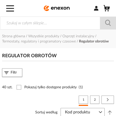
Zaloguj się / Z
Strona główna
Wszystkie produkty
Osprzęt instalacyjny
Termostaty, regulatory i programatory czasowe
Regulator obrotów
REGULATOR OBROTÓW
Filtr
40 szt.
Pokazuj tylko dostępne produkty
(1)
Strona
Aktualnie czytasz stronę
Strona
Stro
Nast
1
2
Sortuj według