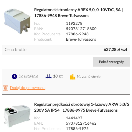
Regulator elektroniczny AREX 5,0, 0-10VDC, 5A |
17886-9948 Breve-Tufvassons
Kod
1192278
EAN
5907812718800
Kod Producenta
17886-9948
Producent
Breve-Tufvassons
Cena brutto
637,28 zł/szt
Pokaż szczegóły
Do ustalenia
10
szt
Na zamówienie
Dodaj do porównania
Regulator prędkości obrotowej 1-fazowy ARW 5,0/S
230V 5A IP54 | 17886-9975 Breve-Tufvassons
Kod
1441497
EAN
5907812716462
Kod Producenta
17886-9975