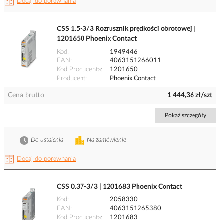
Dodaj do porównania
CSS 1.5-3/3 Rozrusznik prędkości obrotowej |
1201650 Phoenix Contact
Kod
1949446
EAN
4063151266011
Kod Producenta
1201650
Producent
Phoenix Contact
Cena brutto
1 444,36 zł/szt
Pokaż szczegóły
Do ustalenia
Na zamówienie
Dodaj do porównania
CSS 0.37-3/3 | 1201683 Phoenix Contact
Kod
2058330
EAN
4063151265380
Kod Producenta
1201683