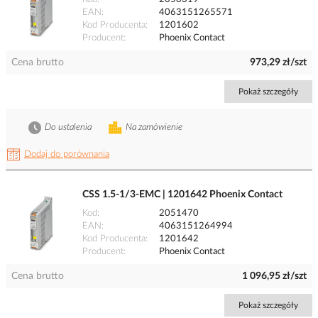
EAN
4063151265571
Kod Producenta
1201602
Producent
Phoenix Contact
Cena brutto
973,29 zł/szt
Pokaż szczegóły
Do ustalenia
Na zamówienie
Dodaj do porównania
CSS 1.5-1/3-EMC | 1201642 Phoenix Contact
Kod
2051470
EAN
4063151264994
Kod Producenta
1201642
Producent
Phoenix Contact
Cena brutto
1 096,95 zł/szt
Pokaż szczegóły