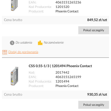
EAN
4063151265236
Kod Producenta
1201520
Producent
Phoenix Contact
Cena brutto
849,52 zł/szt
Pokaż szczegóły
Do ustalenia
Na zamówienie
Dodaj do porównania
CSS 0.55-1/3 | 1201494 Phoenix Contact
Kod
2017442
EAN
4063151265199
Kod Producenta
1201494
Producent
Phoenix Contact
Cena brutto
930,35 zł/szt
Pokaż szczegóły