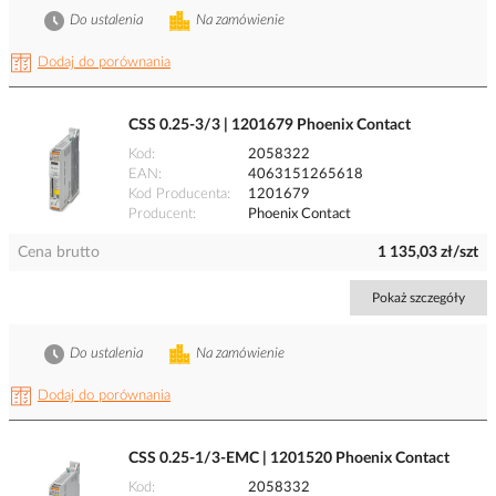
Do ustalenia
Na zamówienie
Dodaj do porównania
CSS 0.25-3/3 | 1201679 Phoenix Contact
Kod
2058322
EAN
4063151265618
Kod Producenta
1201679
Producent
Phoenix Contact
Cena brutto
1 135,03 zł/szt
Pokaż szczegóły
Do ustalenia
Na zamówienie
Dodaj do porównania
CSS 0.25-1/3-EMC | 1201520 Phoenix Contact
Kod
2058332