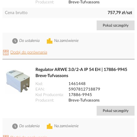
Producent
Breve-Tufvassons
Cena brutto
757,79 zł/szt
Pokaż szczegóły
Do ustalenia
Na zamówienie
Dodaj do porównania
Regulator ARWE 3.0/2-A IP 54 EH | 17886-9945
Breve-Tufvassons
Kod
1461448
EAN
5907812718879
Kod Producenta
17886-9945
Producent
Breve-Tufvassons
Pokaż szczegóły
Do ustalenia
Na zamówienie