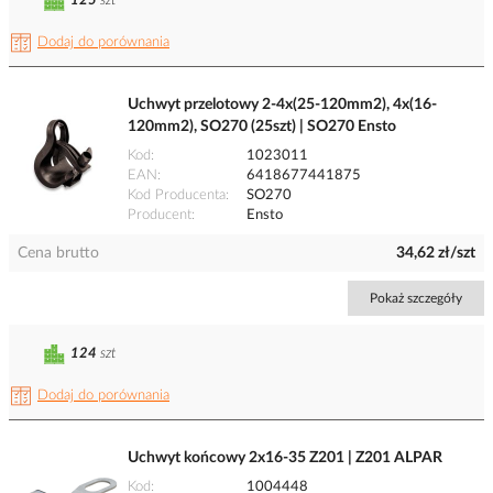
125
szt
Dodaj do porównania
Uchwyt przelotowy 2-4x(25-120mm2), 4x(16-
120mm2), SO270 (25szt) | SO270 Ensto
Kod
1023011
EAN
6418677441875
Kod Producenta
SO270
Producent
Ensto
Cena brutto
34,62 zł/szt
Pokaż szczegóły
124
szt
Dodaj do porównania
Uchwyt końcowy 2x16-35 Z201 | Z201 ALPAR
Kod
1004448