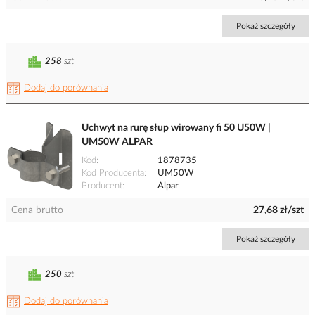
Pokaż szczegóły
258
szt
Dodaj do porównania
Uchwyt na rurę słup wirowany fi 50 U50W |
UM50W ALPAR
Kod
1878735
Kod Producenta
UM50W
Producent
Alpar
Cena brutto
27,68 zł/szt
Pokaż szczegóły
250
szt
Dodaj do porównania