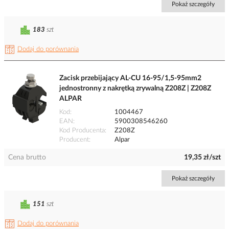
Pokaż szczegóły
183
szt
Dodaj do porównania
Zacisk przebijający AL-CU 16-95/1,5-95mm2
jednostronny z nakrętką zrywalną Z208Z | Z208Z
ALPAR
Kod
1004467
EAN
5900308546260
Kod Producenta
Z208Z
Producent
Alpar
Cena brutto
19,35 zł/szt
Pokaż szczegóły
151
szt
Dodaj do porównania