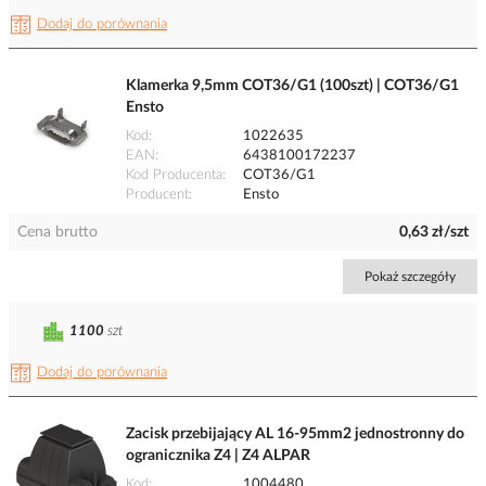
Dodaj do porównania
Klamerka 9,5mm COT36/G1 (100szt) | COT36/G1
Ensto
Kod
1022635
EAN
6438100172237
Kod Producenta
COT36/G1
Producent
Ensto
Cena brutto
0,63 zł/szt
Pokaż szczegóły
1100
szt
Dodaj do porównania
Zacisk przebijający AL 16-95mm2 jednostronny do
ogranicznika Z4 | Z4 ALPAR
Kod
1004480