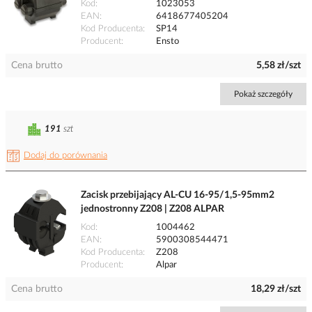
Kod
1023053
EAN
6418677405204
Kod Producenta
SP14
Producent
Ensto
Cena brutto
5,58 zł/szt
Pokaż szczegóły
191
szt
Dodaj do porównania
Zacisk przebijający AL-CU 16-95/1,5-95mm2
jednostronny Z208 | Z208 ALPAR
Kod
1004462
EAN
5900308544471
Kod Producenta
Z208
Producent
Alpar
Cena brutto
18,29 zł/szt