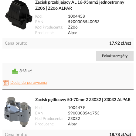
Zacisk przebijający AL 16-95mm2 jednostronny
Z206 | Z206 ALPAR
Kod
1004458
EAN
5900308540053
Kod Producenta
Z206
Producent
Alpar
Cena brutto
17,92 zł/szt
Pokaż szczegóły
313
szt
Dodaj do porównania
Zacisk pętlicowy 50-70mm2 Z3032 | Z3032 ALPAR
Kod
1004479
EAN
5900308541753
Kod Producenta
Z3032
Producent
Alpar
Cena brutto
18,78 zł/szt