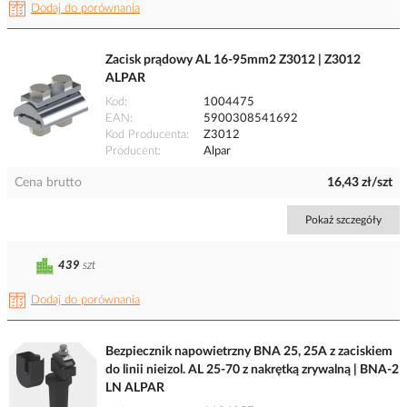
Dodaj do porównania
Zacisk prądowy AL 16-95mm2 Z3012 | Z3012
ALPAR
Kod
1004475
EAN
5900308541692
Kod Producenta
Z3012
Producent
Alpar
Cena brutto
16,43 zł/szt
Pokaż szczegóły
439
szt
Dodaj do porównania
Bezpiecznik napowietrzny BNA 25, 25A z zaciskiem
do linii nieizol. AL 25-70 z nakrętką zrywalną | BNA-2
LN ALPAR