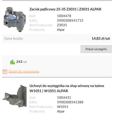
Zacisk pętlicowy 25-35 Z3031 | Z3031 ALPAR
Kod
1004478
EAN
5900308541715
Kod Producenta
Z3031
Producent
Alpar
Cena brutto
14,83 zł/szt
Pokaż szczegóły
243
szt
Dodaj do porównania
Uchwyt do wysięgnika na słup wirowy na taśme
W1051 | W1051 ALPAR
Kod
1004431
EAN
5900308541388
Kod Producenta
W1051
Producent
Alpar