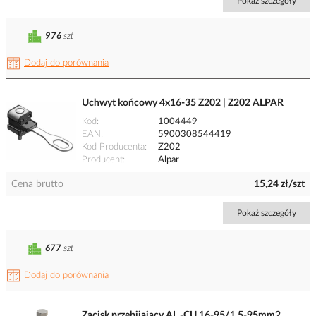
Pokaż szczegóły
976
szt
Dodaj do porównania
Uchwyt końcowy 4x16-35 Z202 | Z202 ALPAR
Kod
1004449
EAN
5900308544419
Kod Producenta
Z202
Producent
Alpar
Cena brutto
15,24 zł/szt
Pokaż szczegóły
677
szt
Dodaj do porównania
Zacisk przebijający AL.-CU 16-95/1,5-95mm2