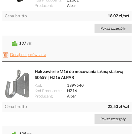
Kod Producenta
Z2081
Producent
Alpar
Cena brutto
18,02 zł/szt
Pokaż szczegóły
137
szt
Dodaj do porównania
Hak zawiesie M16 do mocowania taśmą stalową
S0659 | HZ16 ALPAR
Kod
1899540
Kod Producenta
HZ16
Producent
Alpar
Cena brutto
22,53 zł/szt
Pokaż szczegóły