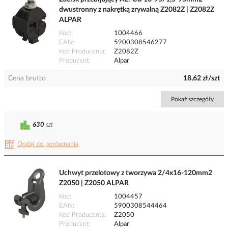
dwustronny z nakrętką zrywalną Z2082Z | Z2082Z
ALPAR
Kod
1004466
EAN
5900308546277
Kod Producenta
Z2082Z
Producent
Alpar
Cena brutto
18,62 zł/szt
Pokaż szczegóły
630
szt
Dodaj do porównania
Uchwyt przelotowy z tworzywa 2/4x16-120mm2
Z2050 | Z2050 ALPAR
Kod
1004457
EAN
5900308544464
Kod Producenta
Z2050
Producent
Alpar