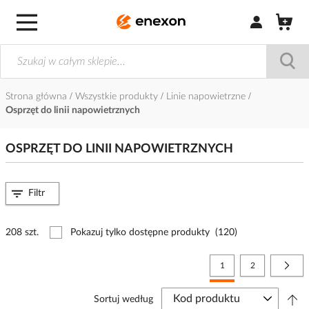
Zaloguj się / Z
Strona główna
Wszystkie produkty
Linie napowietrzne
Osprzęt do linii napowietrznych
OSPRZĘT DO LINII NAPOWIETRZNYCH
Filtr
208 szt.
Pokazuj tylko dostępne produkty
(120)
Strona
Aktualnie czytasz stronę
Strona
Stro
Nast
1
2
Sortuj według