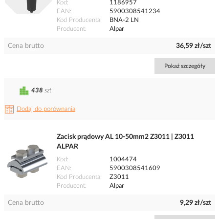
Kod
1186957
EAN
5900308541234
Kod Producenta
BNA-2 LN
Producent
Alpar
Cena brutto
36,59 zł/szt
Pokaż szczegóły
438
szt
Dodaj do porównania
Zacisk prądowy AL 10-50mm2 Z3011 | Z3011
ALPAR
Kod
1004474
EAN
5900308541609
Kod Producenta
Z3011
Producent
Alpar
Cena brutto
9,29 zł/szt