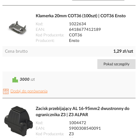
Klamerka 20mm COT36 (100szt) | COT36 Ensto
Kod
1022634
EAN
6418677412189
Kod Producenta
COT36
Producent
Ensto
Cena brutto
1,29 zł/szt
Pokaż szczegóły
3000
szt
Dodaj do porównania
Zacisk przebijający AL 16-95mm2 dwustronny do
ogranicznika Z3 | Z3 ALPAR
Kod
1004472
EAN
5900308540091
Kod Producenta
Z3