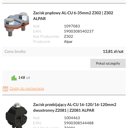
Zacisk prądowy AL-CU 6-35mm2 Z302 | Z302
ALPAR
Kod
1097083
EAN
5900308540237
Kod Producenta
Z302
Producent
Alpar
Cena brutto
13,81 zł/szt
Pokaż szczegóły
148
szt
Dodaj do porównania
Zacisk przebijający AL-CU 16-120/16-120mm2
dwustronny Z2081 | Z2081 ALPAR
Kod
1004463
EAN
5900308544488