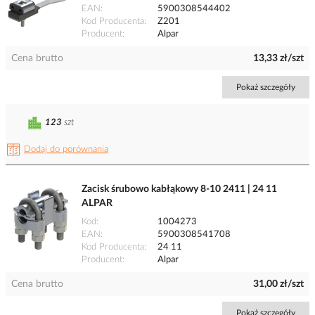
EAN
5900308544402
Kod Producenta
Z201
Producent
Alpar
Cena brutto
13,33 zł/szt
Pokaż szczegóły
123
szt
Dodaj do porównania
Zacisk śrubowo kabłąkowy 8-10 2411 | 24 11
ALPAR
Kod
1004273
EAN
5900308541708
Kod Producenta
24 11
Producent
Alpar
Cena brutto
31,00 zł/szt
Pokaż szczegóły