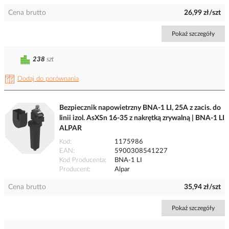
Cena brutto
26,99 zł/szt
Pokaż szczegóły
238
szt
Dodaj do porównania
Bezpiecznik napowietrzny BNA-1 LI, 25A z zacis. do
linii izol. AsXSn 16-35 z nakrętką zrywalną | BNA-1 LI
ALPAR
Kod
1175986
EAN
5900308541227
Kod Producenta
BNA-1 LI
Producent
Alpar
Cena brutto
35,94 zł/szt
Pokaż szczegóły