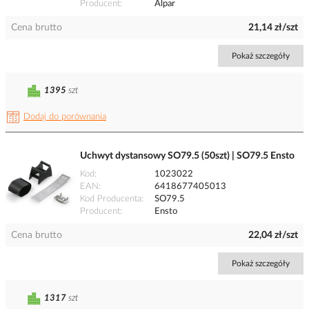
Producent
Alpar
Cena brutto
21,14 zł/szt
Pokaż szczegóły
1395
szt
Dodaj do porównania
Uchwyt dystansowy SO79.5 (50szt) | SO79.5 Ensto
Kod
1023022
EAN
6418677405013
Kod Producenta
SO79.5
Producent
Ensto
Cena brutto
22,04 zł/szt
Pokaż szczegóły
1317
szt