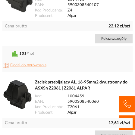
EAN
5900308540107
Kod Producenta
Z4
Producent
Alpar
Cena brutto
22,12 zł/szt
Pokaż szczegóły
1014
szt
Dodaj do porównania
Zacisk przebijający AL. 16-95mm2 dwustronny do
ASXSn Z2061 | Z2061 ALPAR
Kod
1004459
EAN
5900308540060
Kod Producenta
Z2061
Producent
Alpar
Cena brutto
17,61 zł/szt