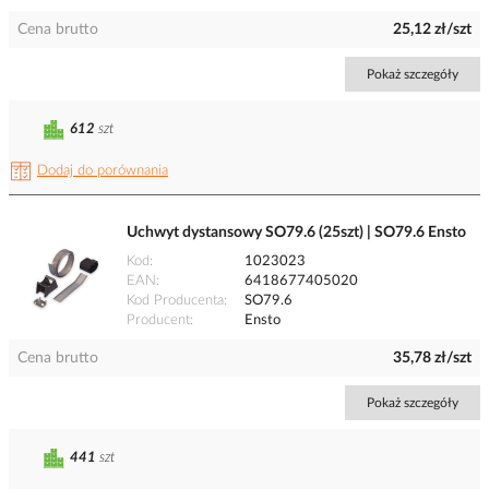
Cena brutto
25,12 zł/szt
Pokaż szczegóły
612
szt
Dodaj do porównania
Uchwyt dystansowy SO79.6 (25szt) | SO79.6 Ensto
Kod
1023023
EAN
6418677405020
Kod Producenta
SO79.6
Producent
Ensto
Cena brutto
35,78 zł/szt
Pokaż szczegóły
441
szt