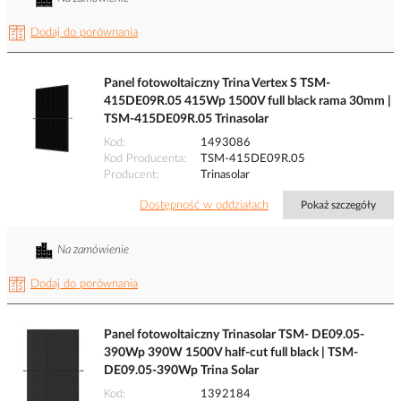
Dodaj do porównania
Panel fotowoltaiczny Trina Vertex S TSM-
415DE09R.05 415Wp 1500V full black rama 30mm |
TSM-415DE09R.05 Trinasolar
Kod
1493086
Kod Producenta
TSM-415DE09R.05
Producent
Trinasolar
Dostępność w oddziałach
Pokaż szczegóły
Na zamówienie
Dodaj do porównania
Panel fotowoltaiczny Trinasolar TSM- DE09.05-
390Wp 390W 1500V half-cut full black | TSM-
DE09.05-390Wp Trina Solar
Kod
1392184