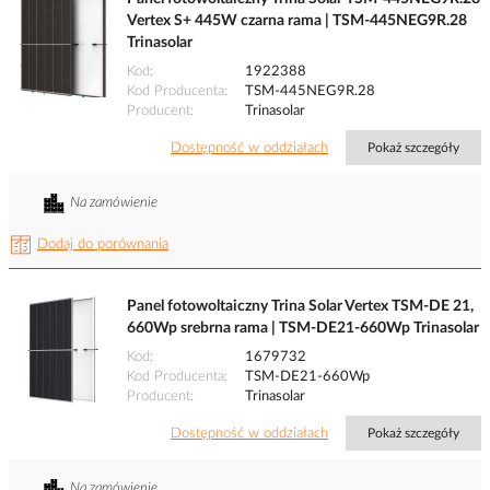
Vertex S+ 445W czarna rama | TSM-445NEG9R.28
Trinasolar
Kod
1922388
Kod Producenta
TSM-445NEG9R.28
Producent
Trinasolar
Dostępność w oddziałach
Pokaż szczegóły
Na zamówienie
Dodaj do porównania
Panel fotowoltaiczny Trina Solar Vertex TSM-DE 21,
660Wp srebrna rama | TSM-DE21-660Wp Trinasolar
Kod
1679732
Kod Producenta
TSM-DE21-660Wp
Producent
Trinasolar
Dostępność w oddziałach
Pokaż szczegóły
Na zamówienie