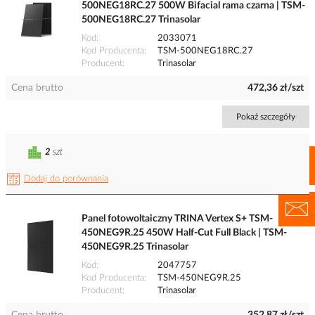
500NEG18RC.27 500W Bifacial rama czarna | TSM-
500NEG18RC.27 Trinasolar
Kod
2033071
Kod Producenta
TSM-500NEG18RC.27
Producent
Trinasolar
Cena brutto
472,36 zł/szt
Pokaż szczegóły
2
szt
Dodaj do porównania
Panel fotowoltaiczny TRINA Vertex S+ TSM-
450NEG9R.25 450W Half-Cut Full Black | TSM-
450NEG9R.25 Trinasolar
Kod
2047757
Kod Producenta
TSM-450NEG9R.25
Producent
Trinasolar