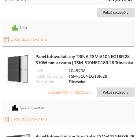
Cena brutto
352,87 zł/szt
Pokaż szczegóły
1
szt
Dodaj do porównania
Panel fotowoltaiczny TRINA TSM-510NEG18R.28
510W rama czarna | TSM-510NEG18R.28 Trinasolar
Kod
2045908
Kod Producenta
TSM-510NEG18R.28
Producent
Trinasolar
Dostępność w oddziałach
Pokaż szczegóły
Na zamówienie
Dodaj do porównania
Panel fotowoltaiczny Trina Solar TSM-445NEG9R.28