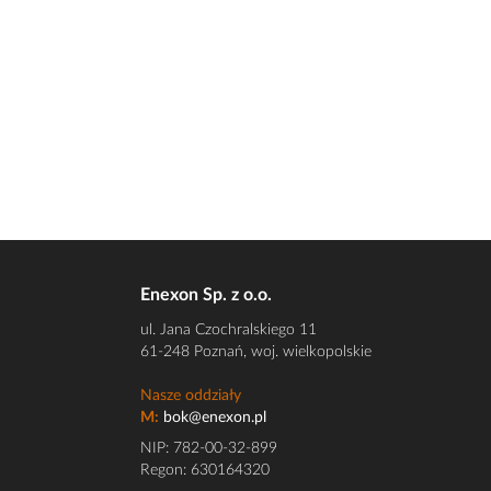
Enexon Sp. z o.o.
ul. Jana Czochralskiego 11
61-248 Poznań, woj. wielkopolskie
Nasze oddziały
M:
bok@enexon.pl
NIP: 782-00-32-899
Regon: 630164320