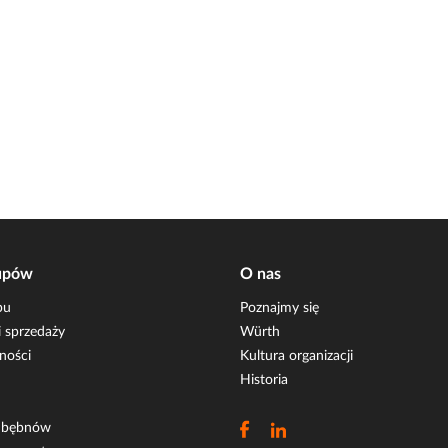
upów
O nas
pu
Poznajmy się
 sprzedaży
Würth
ności
Kultura organizacji
Historia
i bębnów