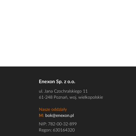
Enexon Sp. z o.o.
ul. Jana Czochralskiego 11
61-248 Poznań, woj. wielkopolskie
Nasze oddziały
M:
bok@enexon.pl
NIP: 782-00-32-899
Regon: 630164320