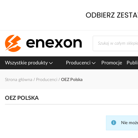
Przejdź
do
treści
Wszystkie produkty
Producenci
Promocje
Publi
Strona główna
Producenci
OEZ Polska
OEZ POLSKA
Nie może