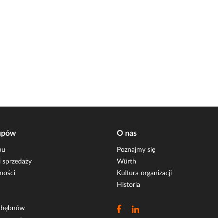
upów
O nas
pu
Poznajmy się
 sprzedaży
Würth
ności
Kultura organizacji
Historia
i bębnów