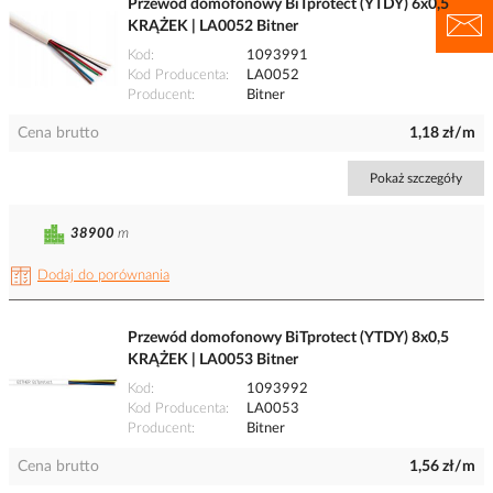
Przewód domofonowy BiTprotect (YTDY) 6x0,5
KRĄŻEK | LA0052 Bitner
Kod
1093991
Kod Producenta
LA0052
Producent
Bitner
Cena brutto
1,18 zł/m
Pokaż szczegóły
38900
m
Dodaj do porównania
Przewód domofonowy BiTprotect (YTDY) 8x0,5
KRĄŻEK | LA0053 Bitner
Kod
1093992
Kod Producenta
LA0053
Producent
Bitner
Cena brutto
1,56 zł/m