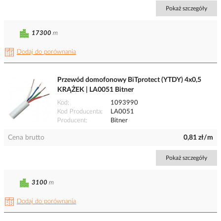
Pokaż szczegóły
17300
m
Dodaj do porównania
Przewód domofonowy BiTprotect (YTDY) 4x0,5
KRĄŻEK | LA0051 Bitner
Kod
1093990
Kod Producenta
LA0051
Producent
Bitner
Cena brutto
0,81 zł/m
Pokaż szczegóły
3100
m
Dodaj do porównania