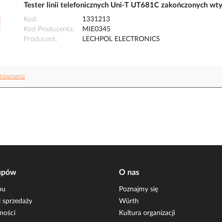
Tester linii telefonicznych Uni-T UT681C zakończonych
Kod
1331213
Kod Producenta
MIE0345
Producent
LECHPOL ELECTRONICS
równania
upów
O nas
pu
Poznajmy się
 sprzedaży
Würth
ności
Kultura organizacji