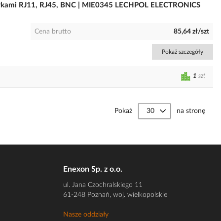
 wtykami RJ11, RJ45, BNC | MIE0345 LECHPOL ELECTRONICS
Cena brutto
85,64 zł/szt
Pokaż szczegóły
1
szt
Pokaż
na stronę
Enexon Sp. z o.o.
ul. Jana Czochralskiego 11
61-248 Poznań, woj. wielkopolskie
Nasze oddziały