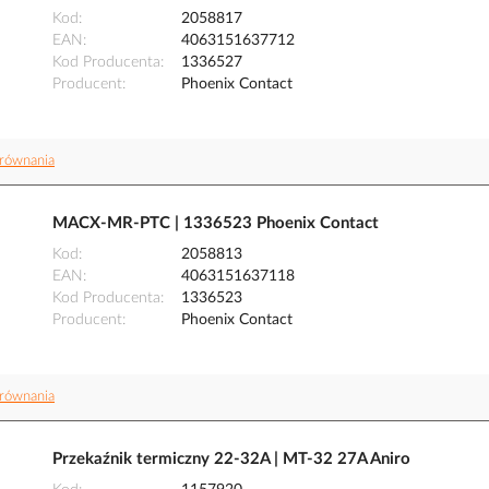
Kod
2058817
EAN
4063151637712
Kod Producenta
1336527
Producent
Phoenix Contact
równania
MACX-MR-PTC | 1336523 Phoenix Contact
Kod
2058813
EAN
4063151637118
Kod Producenta
1336523
Producent
Phoenix Contact
równania
Przekaźnik termiczny 22-32A | MT-32 27A Aniro