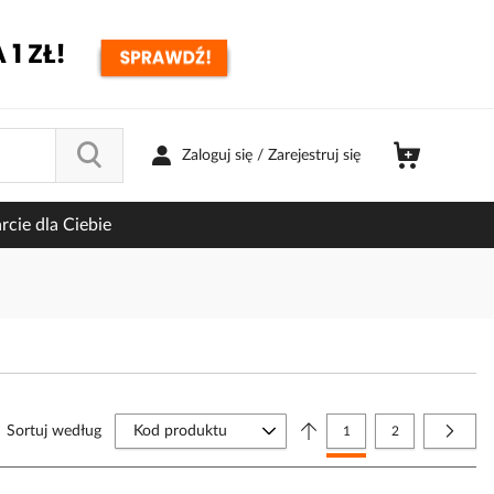
Zaloguj się / Zarejestruj się
cie dla Ciebie
Strona
Sortuj według
Aktualnie czytasz stronę
Strona
Strona
Nastę
1
2