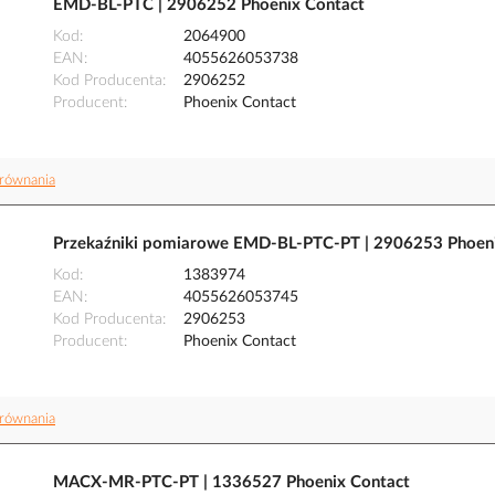
EMD-BL-PTC | 2906252 Phoenix Contact
Kod
2064900
EAN
4055626053738
Kod Producenta
2906252
Producent
Phoenix Contact
równania
Przekaźniki pomiarowe EMD-BL-PTC-PT | 2906253 Phoeni
Kod
1383974
EAN
4055626053745
Kod Producenta
2906253
Producent
Phoenix Contact
równania
MACX-MR-PTC-PT | 1336527 Phoenix Contact