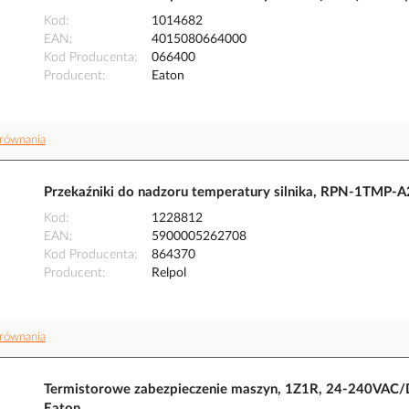
Kod
1014682
EAN
4015080664000
Kod Producenta
066400
Producent
Eaton
równania
Przekaźniki do nadzoru temperatury silnika, RPN-1TMP-A
Kod
1228812
EAN
5900005262708
Kod Producenta
864370
Producent
Relpol
równania
Termistorowe zabezpieczenie maszyn, 1Z1R, 24-240VAC/
Eaton