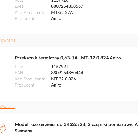
Kod
1157920
EAN
8809254860567
Kod Producenta
MT-32 27A
Producent
Aniro
równania
Przekaźnik termiczny 0,63-1A | MT-32 0.82A Aniro
Kod
1157921
EAN
8809254860444
Kod Producenta
MT-32 0.82A
Producent
Aniro
równania
Moduł rozszerzenia do 3RS26/28, 2 czujniki pomiarowe, 
Siemens