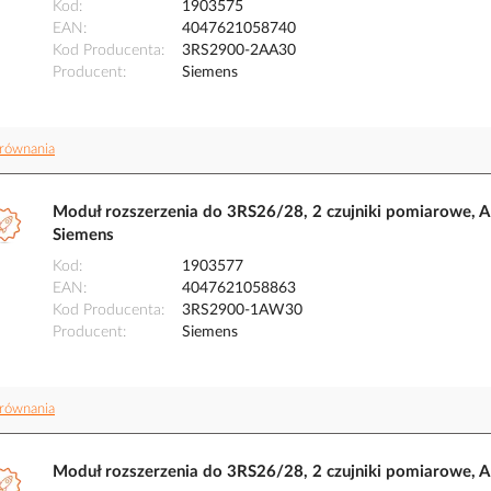
Kod
1903575
EAN
4047621058740
Kod Producenta
3RS2900-2AA30
Producent
Siemens
równania
Moduł rozszerzenia do 3RS26/28, 2 czujniki pomiarowe,
Siemens
Kod
1903577
EAN
4047621058863
Kod Producenta
3RS2900-1AW30
Producent
Siemens
równania
Moduł rozszerzenia do 3RS26/28, 2 czujniki pomiarowe, 