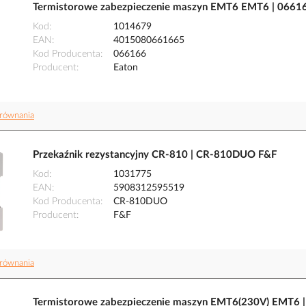
Termistorowe zabezpieczenie maszyn EMT6 EMT6 | 0661
Kod
1014679
EAN
4015080661665
Kod Producenta
066166
Producent
Eaton
równania
Przekaźnik rezystancyjny CR-810 | CR-810DUO F&F
Kod
1031775
EAN
5908312595519
Kod Producenta
CR-810DUO
Producent
F&F
równania
Termistorowe zabezpieczenie maszyn EMT6(230V) EMT6 