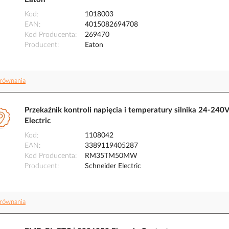
Kod
1018003
EAN
4015082694708
Kod Producenta
269470
Producent
Eaton
równania
Przekaźnik kontroli napięcia i temperatury silnika 24-
Electric
Kod
1108042
EAN
3389119405287
Kod Producenta
RM35TM50MW
Producent
Schneider Electric
równania