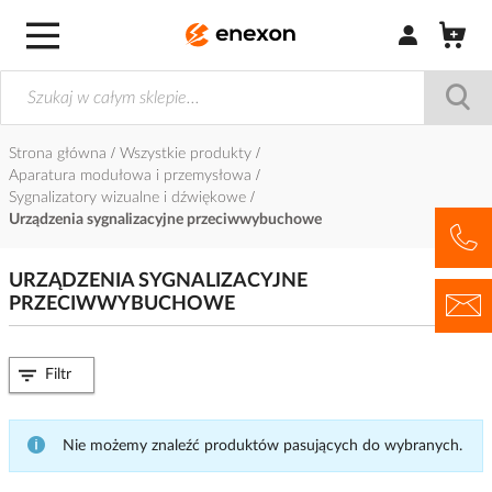
Zaloguj się / Z
Strona główna
Wszystkie produkty
Aparatura modułowa i przemysłowa
Sygnalizatory wizualne i dźwiękowe
Urządzenia sygnalizacyjne przeciwwybuchowe
URZĄDZENIA SYGNALIZACYJNE
PRZECIWWYBUCHOWE
Filtr
Nie możemy znaleźć produktów pasujących do wybranych.