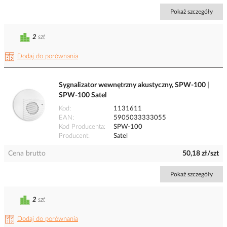
Pokaż szczegóły
2
szt
Dodaj do porównania
Sygnalizator wewnętrzny akustyczny, SPW-100 |
SPW-100 Satel
Kod
1131611
EAN
5905033333055
Kod Producenta
SPW-100
Producent
Satel
Cena brutto
50,18 zł/szt
Pokaż szczegóły
2
szt
Dodaj do porównania