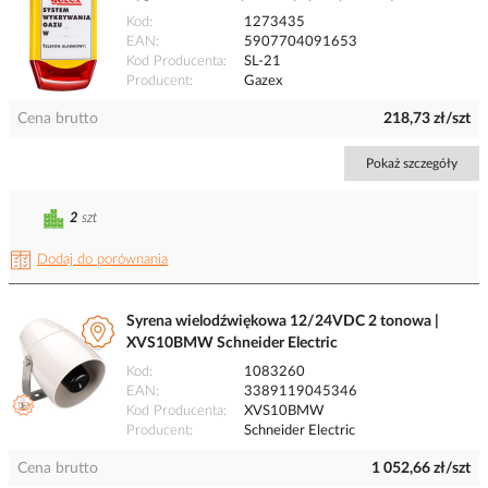
Kod
1273435
EAN
5907704091653
Kod Producenta
SL-21
Producent
Gazex
Cena brutto
218,73 zł/szt
Pokaż szczegóły
2
szt
Dodaj do porównania
Syrena wielodźwiękowa 12/24VDC 2 tonowa |
XVS10BMW Schneider Electric
Kod
1083260
EAN
3389119045346
Kod Producenta
XVS10BMW
Producent
Schneider Electric
Cena brutto
1 052,66 zł/szt