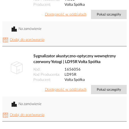
Producent
Volta Spółka
Dostępność w oddziałach
Pokaż szczegóły
Na zamówienie
Dodaj do porównania
Sygnalizator akustyczno-optyczny wewnętrzny
czerwony Yotogi | LD95R Volta Spółka
Kod
1656056
Kod Producenta
LD95R
Producent
Volta Spółka
Dostępność w oddziałach
Pokaż szczegóły
Na zamówienie
Dodaj do porównania