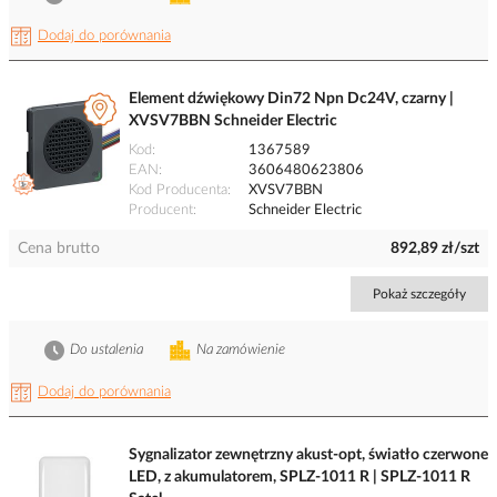
Dodaj do porównania
Element dźwiękowy Din72 Npn Dc24V, czarny |
XVSV7BBN Schneider Electric
Kod
1367589
EAN
3606480623806
Kod Producenta
XVSV7BBN
Producent
Schneider Electric
Cena brutto
892,89 zł/szt
Pokaż szczegóły
Do ustalenia
Na zamówienie
Dodaj do porównania
Sygnalizator zewnętrzny akust-opt, światło czerwone
LED, z akumulatorem, SPLZ-1011 R | SPLZ-1011 R