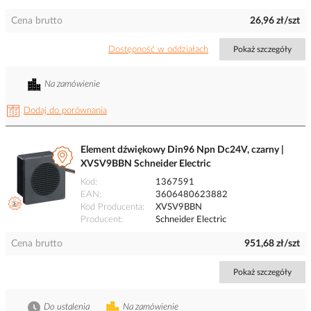
Cena brutto
26,96 zł/szt
Dostępność w oddziałach
Pokaż szczegóły
Na zamówienie
Dodaj do porównania
Element dźwiękowy Din96 Npn Dc24V, czarny |
XVSV9BBN Schneider Electric
Kod
1367591
EAN
3606480623882
Kod Producenta
XVSV9BBN
Producent
Schneider Electric
Cena brutto
951,68 zł/szt
Pokaż szczegóły
Do ustalenia
Na zamówienie