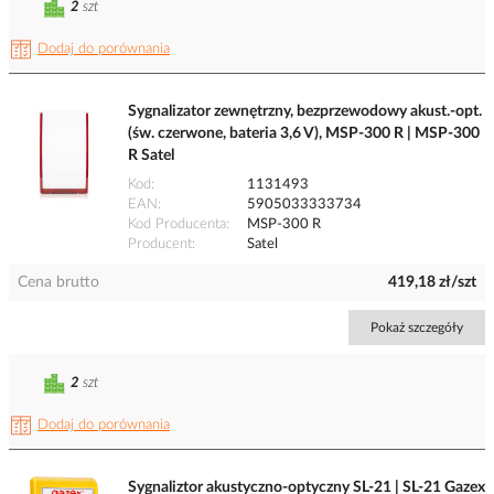
2
szt
Dodaj do porównania
Sygnalizator zewnętrzny, bezprzewodowy akust.-opt.
(św. czerwone, bateria 3,6 V), MSP-300 R | MSP-300
R Satel
Kod
1131493
EAN
5905033333734
Kod Producenta
MSP-300 R
Producent
Satel
Cena brutto
419,18 zł/szt
Pokaż szczegóły
2
szt
Dodaj do porównania
Sygnaliztor akustyczno-optyczny SL-21 | SL-21 Gazex