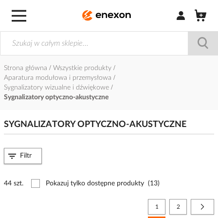
Zaloguj się / Z
Strona główna
Wszystkie produkty
Aparatura modułowa i przemysłowa
Sygnalizatory wizualne i dźwiękowe
Sygnalizatory optyczno-akustyczne
SYGNALIZATORY OPTYCZNO-AKUSTYCZNE
Filtr
44 szt.
Pokazuj tylko dostępne produkty
(13)
Strona
Aktualnie czytasz stronę
Strona
Stro
Nast
1
2