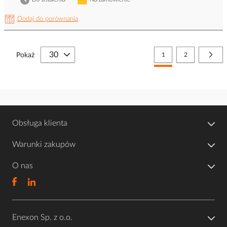
Dodaj do porównania
Strona
Aktualnie czytasz stronę
Strona
Stro
Nast
Pokaż
1
2
Obsługa klienta
Warunki zakupów
O nas
Enexon Sp. z o.o.