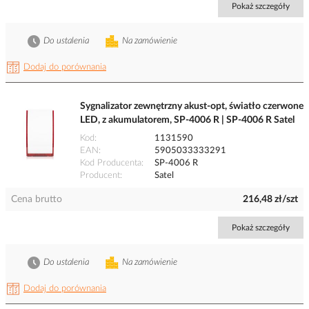
Pokaż szczegóły
Do ustalenia
Na zamówienie
Dodaj do porównania
Sygnalizator zewnętrzny akust-opt, światło czerwone
LED, z akumulatorem, SP-4006 R | SP-4006 R Satel
Kod
1131590
EAN
5905033333291
Kod Producenta
SP-4006 R
Producent
Satel
Cena brutto
216,48 zł/szt
Pokaż szczegóły
Do ustalenia
Na zamówienie
Dodaj do porównania