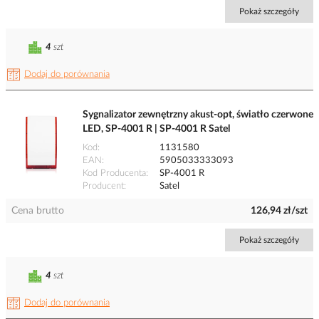
Pokaż szczegóły
4
szt
Dodaj do porównania
Sygnalizator zewnętrzny akust-opt, światło czerwone
LED, SP-4001 R | SP-4001 R Satel
Kod
1131580
EAN
5905033333093
Kod Producenta
SP-4001 R
Producent
Satel
Cena brutto
126,94 zł/szt
Pokaż szczegóły
4
szt
Dodaj do porównania