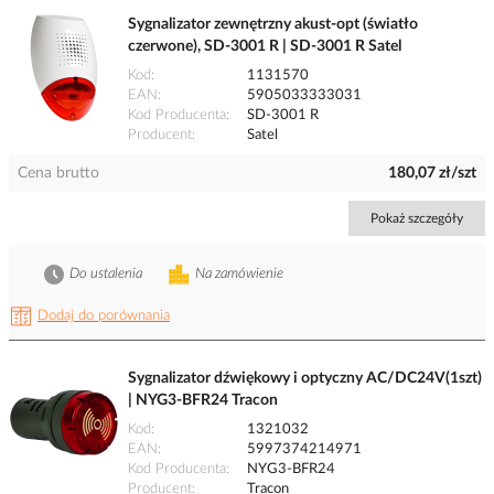
Sygnalizator zewnętrzny akust-opt (światło
czerwone), SD-3001 R | SD-3001 R Satel
Kod
1131570
EAN
5905033333031
Kod Producenta
SD-3001 R
Producent
Satel
Cena brutto
180,07 zł/szt
Pokaż szczegóły
Do ustalenia
Na zamówienie
Dodaj do porównania
Sygnalizator dźwiękowy i optyczny AC/DC24V(1szt)
| NYG3-BFR24 Tracon
Kod
1321032
EAN
5997374214971
Kod Producenta
NYG3-BFR24
Producent
Tracon