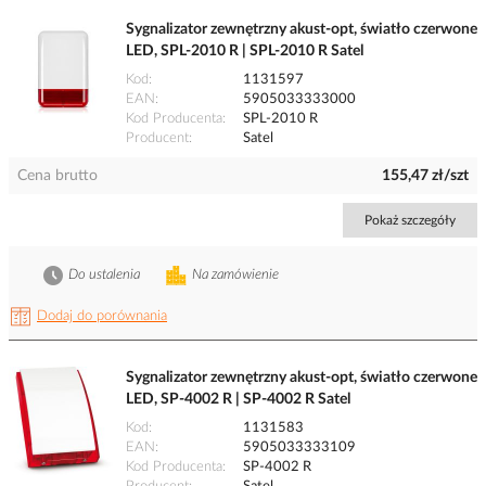
Sygnalizator zewnętrzny akust-opt, światło czerwone
LED, SPL-2010 R | SPL-2010 R Satel
Kod
1131597
EAN
5905033333000
Kod Producenta
SPL-2010 R
Producent
Satel
Cena brutto
155,47 zł/szt
Pokaż szczegóły
Do ustalenia
Na zamówienie
Dodaj do porównania
Sygnalizator zewnętrzny akust-opt, światło czerwone
LED, SP-4002 R | SP-4002 R Satel
Kod
1131583
EAN
5905033333109
Kod Producenta
SP-4002 R