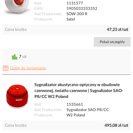
Kod
1131577
EAN
5905033333352
Kod Producenta
SOW-300 R
Producent
Satel
Cena brutto
47,23 zł/szt
Pokaż szczegóły
7
szt
Dodaj do porównania
Sygnalizator akustyczno-optyczny w obudowie
czerwonej, światło czerwone | Sygnalizator SAO-
P8/CC W2 Poland
Kod
1535661
Kod Producenta
Sygnalizator SAO-P8/CC
Producent
W2 Poland
Cena brutto
495,08 zł/szt