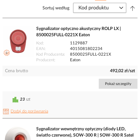
Sortuj według
Sygnalizator optyczno akustyczny ROLP LX |
8500025FULL-0221X Eaton
Kod
1129887
EAN
4015081802234
Kod Producenta
8500025FULL-0221X
Producent
Eaton
Cena brutto
492,02 zł/szt
Pokaż szczegóły
23
szt
Dodaj do porównania
Sygnalizator wewnętrzny optyczny (diody LED,
światło czerwone), SOW-300 R | SOW-300 R Satel