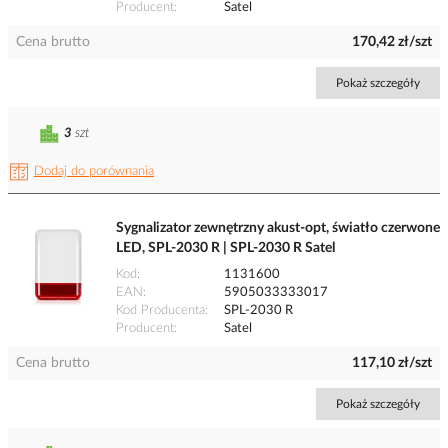
Producent
Satel
Cena brutto
170,42 zł/szt
Pokaż szczegóły
3
szt
Dodaj do porównania
Sygnalizator zewnętrzny akust-opt, światło czerwone
LED, SPL-2030 R | SPL-2030 R Satel
Kod
1131600
EAN
5905033333017
Kod Producenta
SPL-2030 R
Producent
Satel
Cena brutto
117,10 zł/szt
Pokaż szczegóły