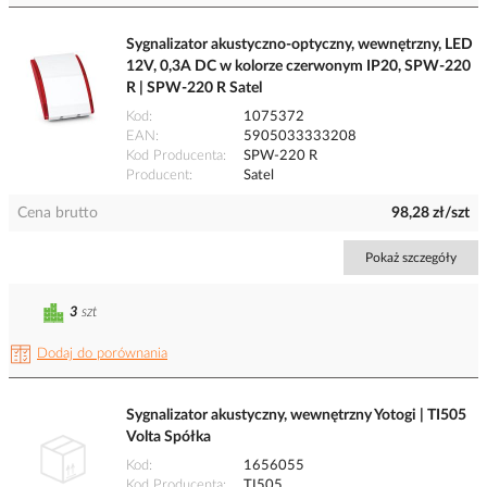
Sygnalizator akustyczno-optyczny, wewnętrzny, LED
12V, 0,3A DC w kolorze czerwonym IP20, SPW-220
R | SPW-220 R Satel
Kod
1075372
EAN
5905033333208
Kod Producenta
SPW-220 R
Producent
Satel
Cena brutto
98,28 zł/szt
Pokaż szczegóły
3
szt
Dodaj do porównania
Sygnalizator akustyczny, wewnętrzny Yotogi | TI505
Volta Spółka
Kod
1656055
Kod Producenta
TI505