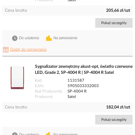
Producent
Satel
Cena brutto
205,66 zł/szt
Pokaż szczegóły
Do ustalenia
Na zamówienie
Dodaj do porównania
Sygnalizator zewnętrzny akust-opt, światło czerwone
LED, Grade 2, SP-4004 R | SP-4004 R Satel
Kod
1131587
EAN
5905033332003
Kod Producenta
SP-4004 R
Producent
Satel
Cena brutto
182,04 zł/szt
Pokaż szczegóły
Do ustalenia
Na zamówienie