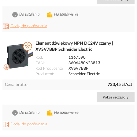
Do ustalenia
Na zamówienie
Dodaj do porównania
Element dźwiękowy NPN DC24V czarny |
XVSV7BBP Schneider Electric
Kod
1367590
EAN
3606480623813
Kod Producenta
XVSV7BBP
Producent
Schneider Electric
Cena brutto
723,45 zł/szt
Pokaż szczegóły
Do ustalenia
Na zamówienie
Dodaj do porównania