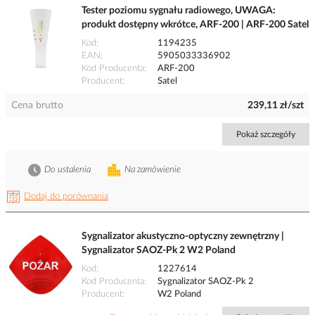
Tester poziomu sygnału radiowego, UWAGA:
produkt dostępny wkrótce, ARF-200 | ARF-200 Satel
Kod
1194235
EAN
5905033336902
Kod Producenta
ARF-200
Producent
Satel
Cena brutto
239,11 zł/szt
Pokaż szczegóły
Do ustalenia
Na zamówienie
Dodaj do porównania
Sygnalizator akustyczno-optyczny zewnętrzny |
Sygnalizator SAOZ-Pk 2 W2 Poland
Kod
1227614
Kod Producenta
Sygnalizator SAOZ-Pk 2
Producent
W2 Poland