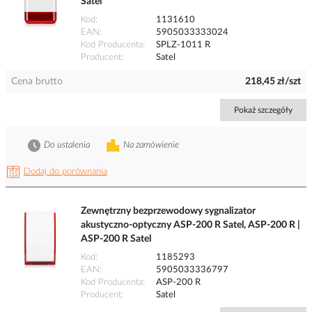
Satel
Kod
1131610
EAN
5905033333024
Kod Producenta
SPLZ-1011 R
Producent
Satel
Cena brutto
218,45 zł/szt
Pokaż szczegóły
Do ustalenia
Na zamówienie
Dodaj do porównania
Zewnętrzny bezprzewodowy sygnalizator
akustyczno-optyczny ASP-200 R Satel, ASP-200 R |
ASP-200 R Satel
Kod
1185293
EAN
5905033336797
Kod Producenta
ASP-200 R
Producent
Satel