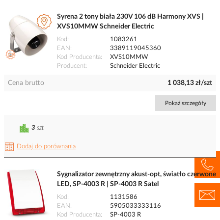
Syrena 2 tony biała 230V 106 dB Harmony XVS |
XVS10MMW Schneider Electric
Kod
1083261
EAN
3389119045360
Kod Producenta
XVS10MMW
Producent
Schneider Electric
Cena brutto
1 038,13 zł/szt
Pokaż szczegóły
3
szt
Dodaj do porównania
Sygnalizator zewnętrzny akust-opt, światło czerwone
LED, SP-4003 R | SP-4003 R Satel
Kod
1131586
EAN
5905033333116
Kod Producenta
SP-4003 R