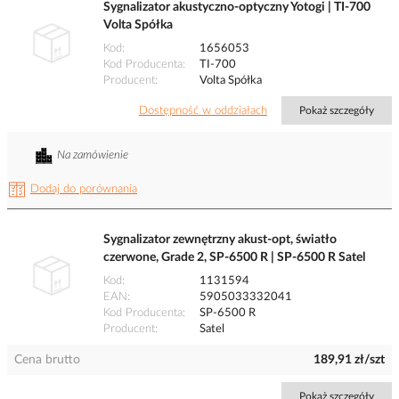
Sygnalizator akustyczno-optyczny Yotogi | TI-700
Volta Spółka
Kod
1656053
Kod Producenta
TI-700
Producent
Volta Spółka
Dostępność w oddziałach
Pokaż szczegóły
Na zamówienie
Dodaj do porównania
Sygnalizator zewnętrzny akust-opt, światło
czerwone, Grade 2, SP-6500 R | SP-6500 R Satel
Kod
1131594
EAN
5905033332041
Kod Producenta
SP-6500 R
Producent
Satel
Cena brutto
189,91 zł/szt
Pokaż szczegóły