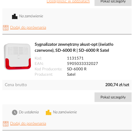
Dostępność w oddziałach
Pokaż szczegóły
Na zamówienie
Dodaj do porównania
Sygnalizator zewnętrzny akust-opt (światło
czerwone), SD-6000 R | SD-6000 R Satel
Kod
1131571
EAN
5905033332027
Kod Producenta
SD-6000 R
Producent
Satel
Cena brutto
200,74 zł/szt
Pokaż szczegóły
Do ustalenia
Na zamówienie
Dodaj do porównania