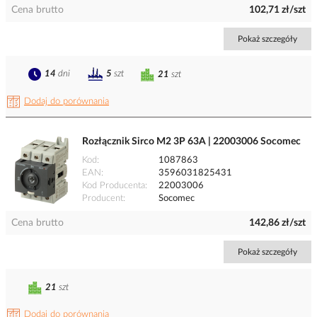
Cena brutto
102,71 zł/szt
Pokaż szczegóły
14
dni
5
szt
21
szt
Dodaj do porównania
Rozłącznik Sirco M2 3P 63A | 22003006 Socomec
Kod
1087863
EAN
3596031825431
Kod Producenta
22003006
Producent
Socomec
Cena brutto
142,86 zł/szt
Pokaż szczegóły
21
szt
Dodaj do porównania