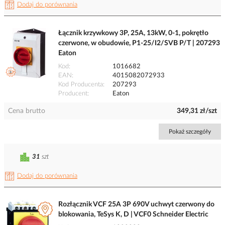
Dodaj do porównania
Łącznik krzywkowy 3P, 25A, 13kW, 0-1, pokrętło
czerwone, w obudowie, P1-25/I2/SVB P/T | 207293
Eaton
Kod
1016682
EAN
4015082072933
Kod Producenta
207293
Producent
Eaton
Cena brutto
349,31 zł/szt
Pokaż szczegóły
31
szt
Dodaj do porównania
Rozłącznik VCF 25A 3P 690V uchwyt czerwony do
blokowania, TeSys K, D | VCF0 Schneider Electric