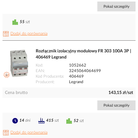
Pokaż szczegóły
55
szt
Dodaj do porównania
Rozłącznik izolacyjny modulowy FR 303 100A 3P |
406469 Legrand
Kod
1052662
EAN
3245064064699
Kod Producenta
406469
Producent
Legrand
Cena brutto
143,15 zł/szt
Pokaż szczegóły
14
dni
415
szt
52
szt
Dodaj do porównania