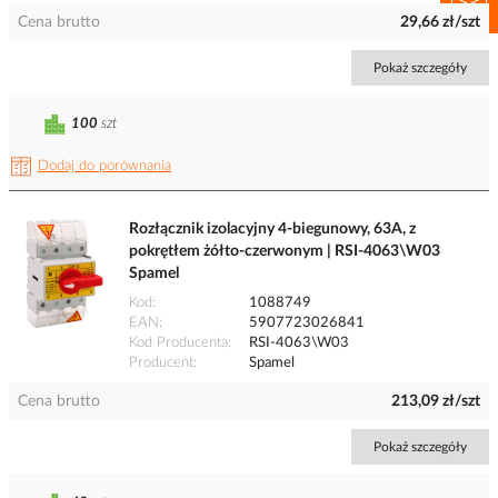
Cena brutto
29,66 zł/szt
Pokaż szczegóły
100
szt
Dodaj do porównania
Rozłącznik izolacyjny 4-biegunowy, 63A, z
pokrętłem żółto-czerwonym | RSI-4063\W03
Spamel
Kod
1088749
EAN
5907723026841
Kod Producenta
RSI-4063\W03
Producent
Spamel
Cena brutto
213,09 zł/szt
Pokaż szczegóły