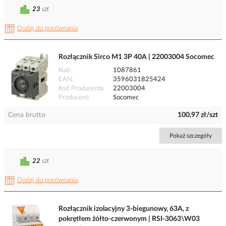
23
szt
Dodaj do porównania
Rozłącznik Sirco M1 3P 40A | 22003004 Socomec
Kod
1087861
EAN
3596031825424
Kod Producenta
22003004
Producent
Socomec
Cena brutto
100,97 zł/szt
Pokaż szczegóły
22
szt
Dodaj do porównania
Rozłącznik izolacyjny 3-biegunowy, 63A, z
pokrętłem żółto-czerwonym | RSI-3063\W03