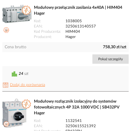
Modułowy przełącznik zasilania 4x40A | HIM404
Hager
Kod
1038005
EAN
3250613140557
Kod Producenta
HIM404
Producent
Hager
Cena brutto
758,30 zł/szt
Pokaż szczegóły
24
szt
Dodaj do porównania
Modułowy rozłącznik izolacyjny do systemów
fotowoltaicznych 4P 32A 1000 VDC | SB432PV
Hager
Kod
1132541
EAN
3250615521392