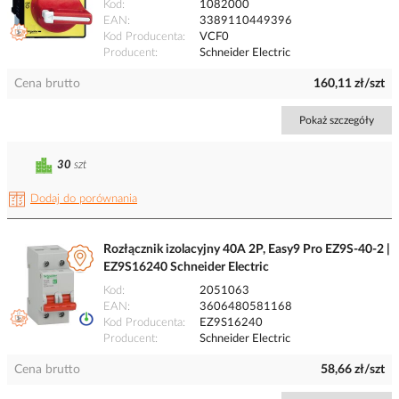
Kod
1082000
EAN
3389110449396
Kod Producenta
VCF0
Producent
Schneider Electric
Cena brutto
160,11 zł/szt
Pokaż szczegóły
30
szt
Dodaj do porównania
Rozłącznik izolacyjny 40A 2P, Easy9 Pro EZ9S-40-2 |
EZ9S16240 Schneider Electric
Kod
2051063
EAN
3606480581168
Kod Producenta
EZ9S16240
Producent
Schneider Electric
Cena brutto
58,66 zł/szt