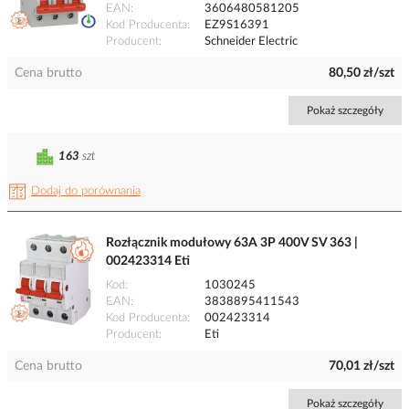
EAN
3606480581205
Kod Producenta
EZ9S16391
Producent
Schneider Electric
Cena brutto
80,50 zł/szt
Pokaż szczegóły
163
szt
Dodaj do porównania
Rozłącznik modułowy 63A 3P 400V SV 363 |
002423314 Eti
Kod
1030245
EAN
3838895411543
Kod Producenta
002423314
Producent
Eti
Cena brutto
70,01 zł/szt
Pokaż szczegóły