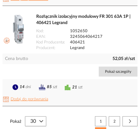
Rozłącznik izolacyjny modulowy FR 301 63A 1P |
406421 Legrand
Kod
1052650
EAN
3245064064217
Kod Producenta
406421
Producent
Legrand
Cena brutto
52,05 zł/szt
Pokaż szczegóły
14
dni
85
szt
21
szt
Dodaj do porównania
Strona
Aktualnie czytasz stronę
Strona
Stro
Nast
Pokaż
1
2