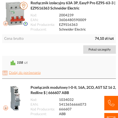
Rozłącznik izolacyjny 63A 3P, Easy9 Pro EZ9S-63-3 |
EZ9S16363 Schneider Electric
Kod
2004239
EAN
3606480590009
Kod Producenta
EZ9S16363
Producent
Schneider Electric
Cena brutto
74,10 zł/szt
Pokaż szczegóły
108
szt
Dodaj do porównania
Przełącznik modułowy I-0-II, 16A, 2CO, AST SZ 16 2,
Redline $ | 666607 ABB
Kod
1034032
EAN
5413656666073
Kod Producenta
666607
Producent
ABB