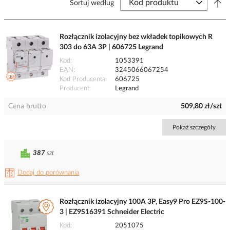
Sortuj według
Rozłącznik izolacyjny bez wkładek topikowych R
303 do 63A 3P | 606725 Legrand
Kod
1053391
EAN
3245066067254
Kod Producenta
606725
Producent
Legrand
Cena brutto
509,80 zł/szt
Pokaż szczegóły
387
szt
Dodaj do porównania
Rozłącznik izolacyjny 100A 3P, Easy9 Pro EZ9S-100-
3 | EZ9S16391 Schneider Electric
Kod
2051075