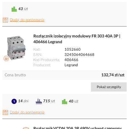
43
szt
Dodaj do porównania
Rozłącznik izolacyjny modulowy FR 303 40A 3P |
406466 Legrand
Kod
1052660
EAN
3245064064668
Kod Producenta
406466
Producent
Legrand
Cena brutto
132,74 zł/szt
Pokaż szczegóły
14
dni
715
szt
40
szt
Dodaj do porównania
Rozłącznik VCDN 20A 3P 690V uchwyt czerwony