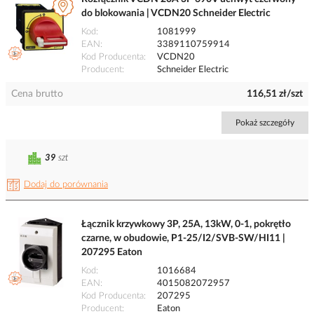
do blokowania | VCDN20 Schneider Electric
Kod
1081999
EAN
3389110759914
Kod Producenta
VCDN20
Producent
Schneider Electric
Cena brutto
116,51 zł/szt
Pokaż szczegóły
39
szt
Dodaj do porównania
Łącznik krzywkowy 3P, 25A, 13kW, 0-1, pokrętło
czarne, w obudowie, P1-25/I2/SVB-SW/HI11 |
207295 Eaton
Kod
1016684
EAN
4015082072957
Kod Producenta
207295
Producent
Eaton