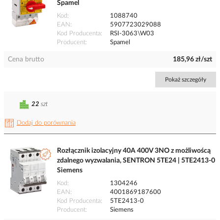
Spamel
Kod
1088740
EAN
5907723029088
Kod Producenta
RSI-3063\W03
Producent
Spamel
Cena brutto
185,96 zł/szt
Pokaż szczegóły
22
szt
Dodaj do porównania
Rozłącznik izolacyjny 40A 400V 3NO z możliwoścą
zdalnego wyzwalania, SENTRON 5TE24 | 5TE2413-0
Siemens
Kod
1304246
EAN
4001869187600
Kod Producenta
5TE2413-0
Producent
Siemens