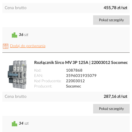
Cena brutto
455,78 zł/szt
Pokaż szczegóły
36
szt
Dodaj do porównania
Rozłącznik Sirco MV 3P 125A | 22003012 Socomec
Kod
1087868
EAN
3596031935079
Kod Producenta
22003012
Producent
Socomec
Cena brutto
287,16 zł/szt
Pokaż szczegóły
34
szt