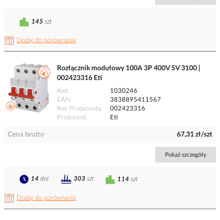
145
szt
Dodaj do porównania
Rozłącznik modułowy 100A 3P 400V SV 3100 |
002423316 Eti
Kod
1030246
EAN
3838895411567
Kod Producenta
002423316
Producent
Eti
Cena brutto
67,31 zł/szt
Pokaż szczegóły
14
dni
303
szt
114
szt
Dodaj do porównania