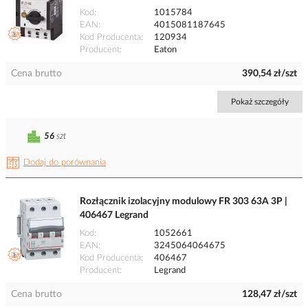
Kod
1015784
EAN
4015081187645
Kod Producenta
120934
Producent
Eaton
Cena brutto
390,54 zł/szt
Pokaż szczegóły
56
szt
Dodaj do porównania
Rozłącznik izolacyjny modulowy FR 303 63A 3P |
406467 Legrand
Kod
1052661
EAN
3245064064675
Kod Producenta
406467
Producent
Legrand
Cena brutto
128,47 zł/szt