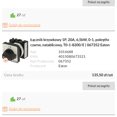
Pokaż szczegóły
27
szt
Dodaj do porównania
Łącznik krzywkowy 1P, 20A, 6,5kW, 0-1, pokrętło
czarne, natablicowy, T0-1-8200/E | 067352 Eaton
Kod
1014688
EAN
4015080673521
Kod Producenta
067352
Producent
Eaton
Cena brutto
135,50 zł/szt
Pokaż szczegóły
27
szt
Dodaj do porównania