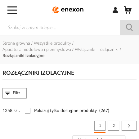
Zaloguj się / Z
Strona główna
Wszystkie produkty
Aparatura modułowa i przemysłowa
Wyłączniki i rozłączniki
Rozłączniki izolacyjne
ROZŁĄCZNIKI IZOLACYJNE
Filtr
1258 szt.
Pokazuj tylko dostępne produkty
(267)
Strona
Aktualnie czytasz stronę
Strona
Stro
Nast
1
2