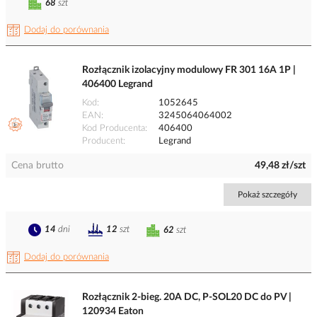
68
szt
Dodaj do porównania
Rozłącznik izolacyjny modulowy FR 301 16A 1P |
406400 Legrand
Kod
1052645
EAN
3245064064002
Kod Producenta
406400
Producent
Legrand
Cena brutto
49,48 zł/szt
Pokaż szczegóły
14
dni
12
szt
62
szt
Dodaj do porównania
Rozłącznik 2-bieg. 20A DC, P-SOL20 DC do PV |
120934 Eaton