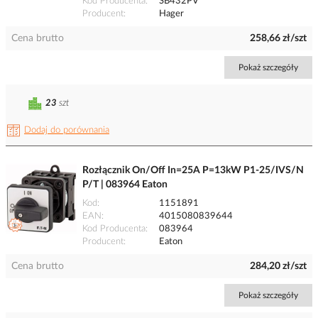
Kod Producenta
SB432PV
Producent
Hager
Cena brutto
258,66 zł/szt
Pokaż szczegóły
23
szt
Dodaj do porównania
Rozłącznik On/Off In=25A P=13kW P1-25/IVS/N
P/T | 083964 Eaton
Kod
1151891
EAN
4015080839644
Kod Producenta
083964
Producent
Eaton
Cena brutto
284,20 zł/szt
Pokaż szczegóły