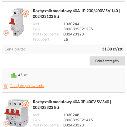
Rozłącznik modułowy 40A 1P 230/400V SV 140 |
002423123 Eti
Kod
1030244
EAN
3838895321255
Kod Producenta
002423123
Producent
Eti
Cena brutto
31,80 zł/szt
Pokaż szczegóły
45
szt
Dodaj do porównania
Rozłącznik modułowy 40A 3P 400V SV 340 |
002423323 Eti
Kod
1030248
EAN
3838895321415
Kod Producenta
002423323