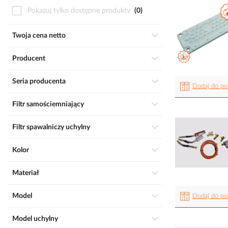
Pokazuj tylko dostępne produkty
0
Twoja cena netto
Producent
Seria producenta
Dodaj do po
Filtr samościemniający
Filtr spawalniczy uchylny
Kolor
Materiał
Model
Dodaj do po
Model uchylny