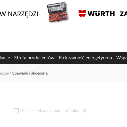
kacje
Strefa producentów
Efektywność energetyczna
Wspar
zędzia
Spawarki i akcesoria
Pokazuj tylko dostępne produkty
(0)