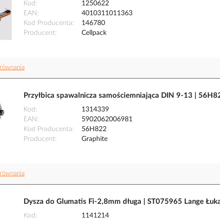
Kod
1250622
EAN
4010311011363
Kod Producenta
146780
Producent
Cellpack
równania
Przyłbica spawalnicza samościemniająca DIN 9-13 | 56
Kod
1314339
EAN
5902062006981
Kod Producenta
56H822
Producent
Graphite
równania
Dysza do Glumatis Fi-2,8mm długa | ST075965 Lange Łuk
Kod
1141214