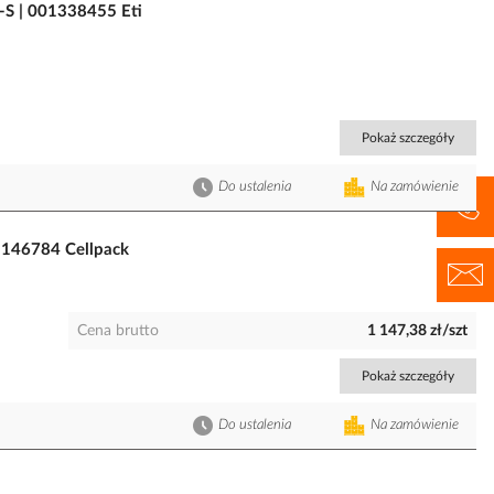
S | 001338455 Eti
Pokaż szczegóły
Do ustalenia
Na zamówienie
| 146784 Cellpack
Cena brutto
1 147,38 zł/szt
Pokaż szczegóły
Do ustalenia
Na zamówienie