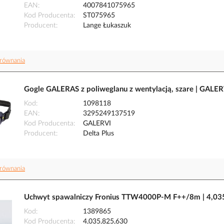
EAN
4007841075965
Kod Producenta
ST075965
Producent
Lange Łukaszuk
równania
Gogle GALERAS z poliweglanu z wentylacją, szare | GALER
Kod
1098118
EAN
3295249137519
Kod Producenta
GALERVI
Producent
Delta Plus
równania
Uchwyt spawalniczy Fronius TTW4000P-M F++/8m | 4,035
Kod
1389865
Kod Producenta
4,035,825,630