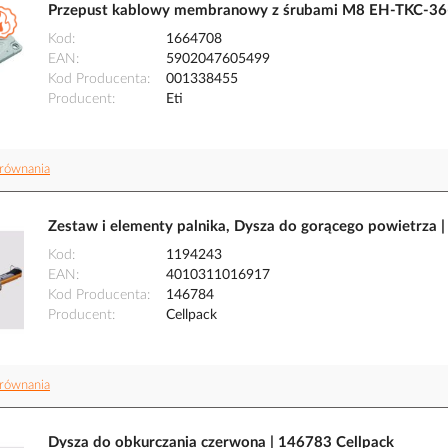
Przepust kablowy membranowy z śrubami M8 EH-TKC-36-
Kod
1664708
EAN
5902047605499
Kod Producenta
001338455
Producent
Eti
równania
Zestaw i elementy palnika, Dysza do gorącego powietrza 
Kod
1194243
EAN
4010311016917
Kod Producenta
146784
Producent
Cellpack
równania
Dysza do obkurczania czerwona | 146783 Cellpack