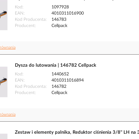
Kod
1097928
EAN
4010311016900
Kod Producenta
146783
Producent
Cellpack
równania
Dysza do lutowania | 146782 Cellpack
Kod
1440652
EAN
4010311016894
Kod Producenta
146782
Producent
Cellpack
równania
Zestaw i elementy palnika, Reduktor ciśnienia 3/8'' LH na 