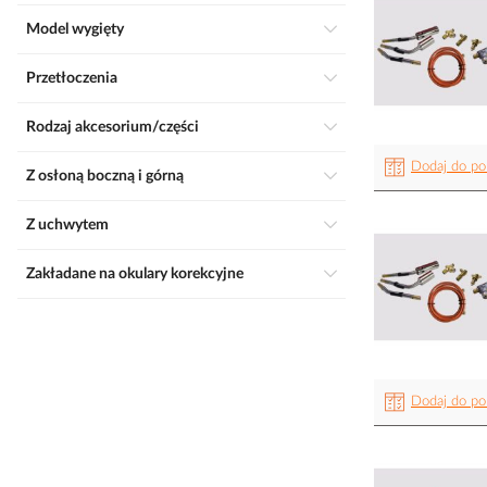
Model wygięty
Przetłoczenia
Rodzaj akcesorium/części
Dodaj do po
Z osłoną boczną i górną
Z uchwytem
Zakładane na okulary korekcyjne
Dodaj do po