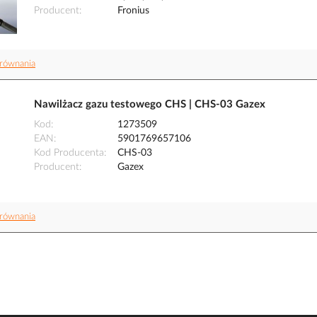
Producent
Fronius
równania
Nawilżacz gazu testowego CHS | CHS-03 Gazex
Kod
1273509
EAN
5901769657106
Kod Producenta
CHS-03
Producent
Gazex
równania