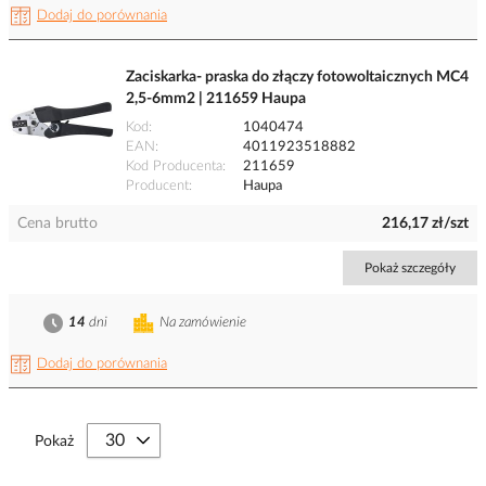
Dodaj do porównania
Zaciskarka- praska do złączy fotowoltaicznych MC4
2,5-6mm2 | 211659 Haupa
Kod
1040474
EAN
4011923518882
Kod Producenta
211659
Producent
Haupa
Cena brutto
216,17 zł/szt
Pokaż szczegóły
14
dni
Na zamówienie
Dodaj do porównania
Pokaż