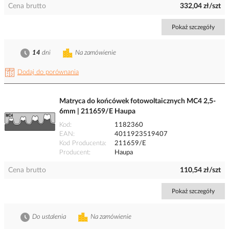
Cena brutto
332,04 zł/szt
Pokaż szczegóły
14
dni
Na zamówienie
Dodaj do porównania
Matryca do końcówek fotowoltaicznych MC4 2,5-
6mm | 211659/E Haupa
Kod
1182360
EAN
4011923519407
Kod Producenta
211659/E
Producent
Haupa
Cena brutto
110,54 zł/szt
Pokaż szczegóły
Do ustalenia
Na zamówienie