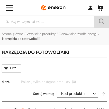
Zaloguj się / Z
Strona główna
Wszystkie produkty
Odnawialne źródła energii
Narzędzia do fotowoltaiki
NARZĘDZIA DO FOTOWOLTAIKI
Filtr
4 szt.
Pokazuj tylko dostępne produkty
(0)
Sortuj według