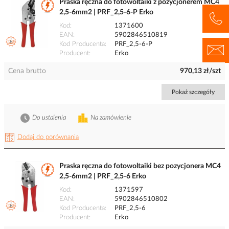
Praska ręczna do fotowoltaiki z pozycjonerem MC4
2,5-6mm2 | PRF_2,5-6-P Erko
Kod
1371600
EAN
5902846510819
Kod Producenta
PRF_2,5-6-P
Producent
Erko
Cena brutto
970,13 zł/szt
Pokaż szczegóły
Do ustalenia
Na zamówienie
Dodaj do porównania
Praska ręczna do fotowoltaiki bez pozycjonera MC4
2,5-6mm2 | PRF_2,5-6 Erko
Kod
1371597
EAN
5902846510802
Kod Producenta
PRF_2,5-6
Producent
Erko