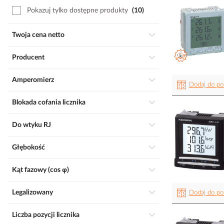
Pokazuj tylko dostępne produkty
10
Twoja cena netto
Producent
Amperomierz
Dodaj do po
Blokada cofania licznika
Do wtyku RJ
Głębokość
Kąt fazowy (cos φ)
Legalizowany
Dodaj do po
Liczba pozycji licznika