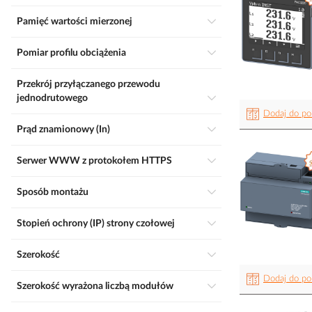
Pamięć wartości mierzonej
Pomiar profilu obciążenia
Przekrój przyłączanego przewodu
jednodrutowego
Dodaj do po
Prąd znamionowy (In)
Serwer WWW z protokołem HTTPS
Sposób montażu
Stopień ochrony (IP) strony czołowej
Szerokość
Dodaj do po
Szerokość wyrażona liczbą modułów