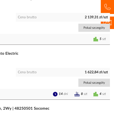
Cena brutto
2 139,31 zł/szt
Pokaż szczegóły
5
szt
to Electric
Cena brutto
1 622,84 zł/szt
Pokaż szczegóły
14
dni
4
szt
8
szt
We, 2Wy | 48250501 Socomec