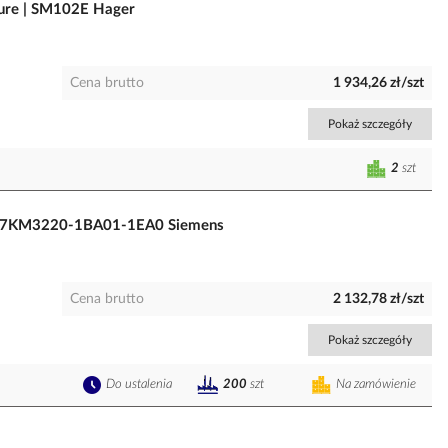
sure | SM102E Hager
Cena brutto
1 934,26 zł/szt
Pokaż szczegóły
2
szt
| 7KM3220-1BA01-1EA0 Siemens
Cena brutto
2 132,78 zł/szt
Pokaż szczegóły
Do ustalenia
Na zamówienie
200
szt