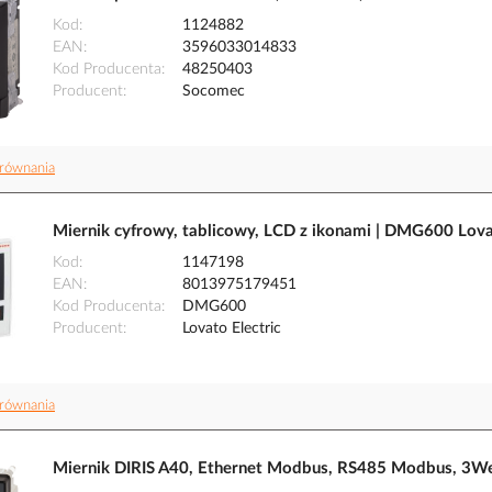
Kod
1124882
EAN
3596033014833
Kod Producenta
48250403
Producent
Socomec
równania
Miernik cyfrowy, tablicowy, LCD z ikonami | DMG600 Lova
Kod
1147198
EAN
8013975179451
Kod Producenta
DMG600
Producent
Lovato Electric
równania
Miernik DIRIS A40, Ethernet Modbus, RS485 Modbus, 3