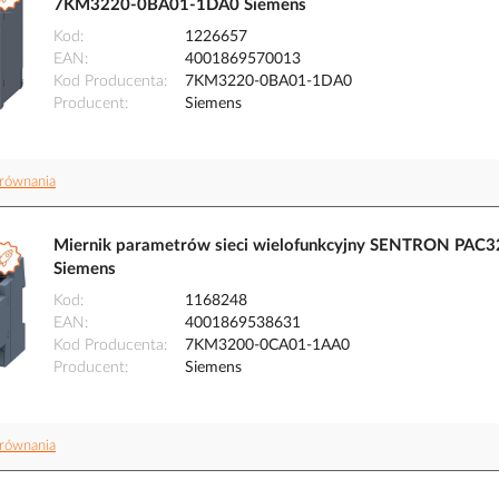
7KM3220-0BA01-1DA0 Siemens
Kod
1226657
EAN
4001869570013
Kod Producenta
7KM3220-0BA01-1DA0
Producent
Siemens
równania
Miernik parametrów sieci wielofunkcyjny SENTRON PA
Siemens
Kod
1168248
EAN
4001869538631
Kod Producenta
7KM3200-0CA01-1AA0
Producent
Siemens
równania