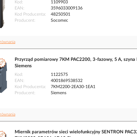
Kod
1109903
EAN
3596033009136
Kod Producenta
48250501
Producent
Socomec
równania
Przyrząd pomiarowy 7KM PAC2200, 3-fazowy, 5 A, szy
Siemens
Kod
1122575
EAN
4001869538532
Kod Producenta
7KM2200-2EA30-1EA1
Producent
Siemens
równania
Miernik parametrów sieci wielofunkcyjny SENTRON PAC32