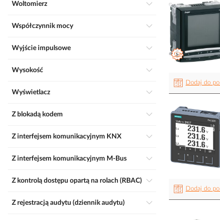
Woltomierz
Współczynnik mocy
Wyjście impulsowe
Wysokość
Dodaj do po
Wyświetlacz
Z blokadą kodem
Z interfejsem komunikacyjnym KNX
Z interfejsem komunikacyjnym M-Bus
Z kontrolą dostępu opartą na rolach (RBAC)
Dodaj do po
Z rejestracją audytu (dziennik audytu)