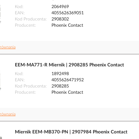
Kod
2064969
EAN
4055626369051
Kod Producenta
2908302
Producent
Phoenix Contact
równania
EEM-MA771-R Miernik | 2908285 Phoenix Contact
Kod
1892498
EAN
4055626471952
Kod Producenta
2908285
Producent
Phoenix Contact
równania
Miernik EEM-MB370-PN | 2907984 Phoenix Contact