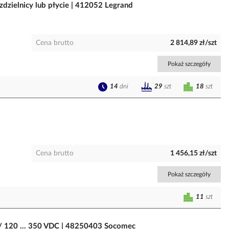
dzielnicy lub płycie | 412052 Legrand
Cena brutto
2 814,89 zł/szt
Pokaż szczegóły
14
dni
18
szt
29
szt
Cena brutto
1 456,15 zł/szt
Pokaż szczegóły
11
szt
 / 120 ... 350 VDC | 48250403 Socomec