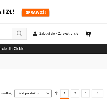
Zaloguj się / Zarejestruj się
cie dla Ciebie
Strona
j według
Aktualnie czytasz stronę
Strona
Strona
Strona
Nastę
1
2
3