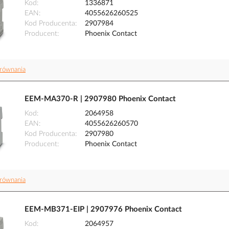
Kod
1336871
EAN
4055626260525
Kod Producenta
2907984
Producent
Phoenix Contact
równania
EEM-MA370-R | 2907980 Phoenix Contact
Kod
2064958
EAN
4055626260570
Kod Producenta
2907980
Producent
Phoenix Contact
równania
EEM-MB371-EIP | 2907976 Phoenix Contact
Kod
2064957