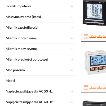
Licznik impulsów
Maksymalny prąd (Imax)
Miernik częstotliwości
Dodaj do po
Miernik mocy biernej
Miernik mocy czynnej
Miernik prędkości obrotowej
Moc pozorna
Model
Dodaj do po
Napięcie zasilające dla AC 50 Hz
Napięcie zasilające dla AC 60 Hz