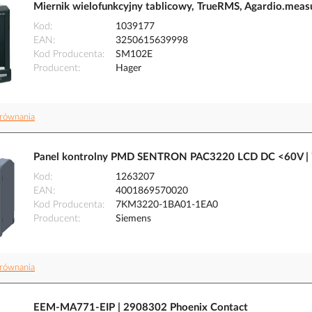
Miernik wielofunkcyjny tablicowy, TrueRMS, Agardio.mea
Kod
1039177
EAN
3250615639998
Kod Producenta
SM102E
Producent
Hager
równania
Panel kontrolny PMD SENTRON PAC3220 LCD DC <60V 
Kod
1263207
EAN
4001869570020
Kod Producenta
7KM3220-1BA01-1EA0
Producent
Siemens
równania
EEM-MA771-EIP | 2908302 Phoenix Contact