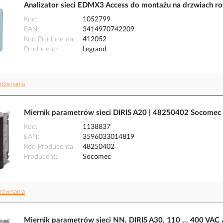
Analizator sieci EDMX3 Access do montażu na drzwiach roz
Kod
1052799
EAN
3414970742209
Kod Producenta
412052
Producent
Legrand
równania
Miernik parametrów sieci DIRIS A20 | 48250402 Socomec
Kod
1138837
EAN
3596033014819
Kod Producenta
48250402
Producent
Socomec
równania
Miernik parametrów sieci NN, DIRIS A30, 110 ... 400 VAC