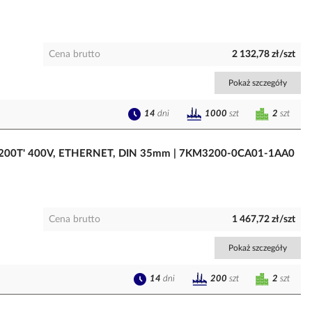
Cena brutto
2 132,78 zł/szt
Pokaż szczegóły
14
dni
2
szt
1000
szt
C3200T' 400V, ETHERNET, DIN 35mm | 7KM3200-0CA01-1AA0
Cena brutto
1 467,72 zł/szt
Pokaż szczegóły
14
dni
2
szt
200
szt