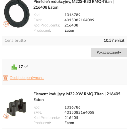
Pierścień redukcyjny, M22S-R30 RMQ-Titan |
216408 Eaton
Kod
1016789
EAN
4015082164089
Kod Producenta
216408
Producent
Eaton
Cena brutto
10,57 zł/szt
Pokaż szczegóły
17
szt
Dodaj do porównania
Element kodujący, M22-XW RMQ-Titan | 216405
Eaton
Kod
1016786
EAN
4015082164058
Kod Producenta
216405
Producent
Eaton