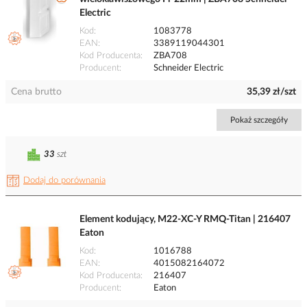
Electric
Kod
1083778
EAN
3389119044301
Kod Producenta
ZBA708
Producent
Schneider Electric
Cena brutto
35,39 zł/szt
Pokaż szczegóły
33
szt
Dodaj do porównania
Element kodujący, M22-XC-Y RMQ-Titan | 216407
Eaton
Kod
1016788
EAN
4015082164072
Kod Producenta
216407
Producent
Eaton