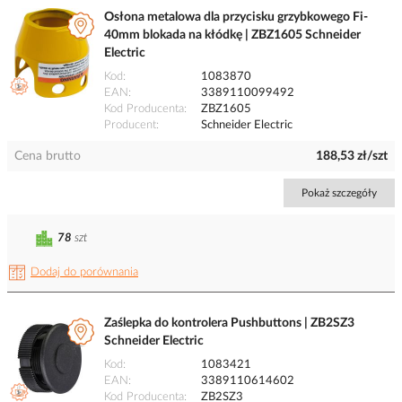
Osłona metalowa dla przycisku grzybkowego Fi-
40mm blokada na kłódkę | ZBZ1605 Schneider
Electric
Kod
1083870
EAN
3389110099492
Kod Producenta
ZBZ1605
Producent
Schneider Electric
Cena brutto
188,53 zł/szt
Pokaż szczegóły
78
szt
Dodaj do porównania
Zaślepka do kontrolera Pushbuttons | ZB2SZ3
Schneider Electric
Kod
1083421
EAN
3389110614602
Kod Producenta
ZB2SZ3