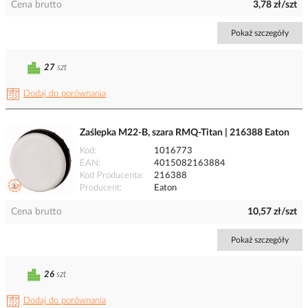
Cena brutto
3,78 zł/szt
Pokaż szczegóły
27
szt
Dodaj do porównania
Zaślepka M22-B, szara RMQ-Titan | 216388 Eaton
Kod
1016773
EAN
4015082163884
Kod Producenta
216388
Producent
Eaton
Cena brutto
10,57 zł/szt
Pokaż szczegóły
26
szt
Dodaj do porównania