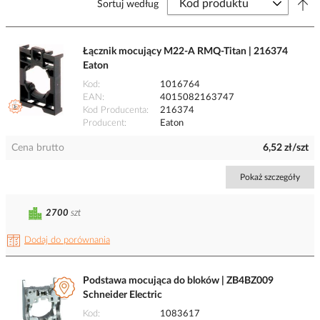
Sortuj według
Łącznik mocujący M22-A RMQ-Titan | 216374
Eaton
Kod
1016764
EAN
4015082163747
Kod Producenta
216374
Producent
Eaton
Cena brutto
6,52 zł/szt
Pokaż szczegóły
2700
szt
Dodaj do porównania
Podstawa mocująca do bloków | ZB4BZ009
Schneider Electric
Kod
1083617