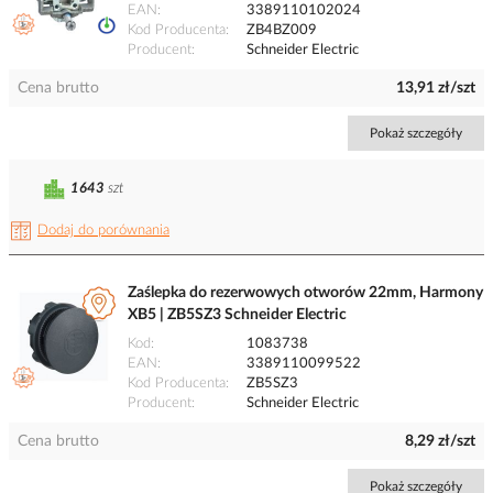
EAN
3389110102024
Kod Producenta
ZB4BZ009
Producent
Schneider Electric
Cena brutto
13,91 zł/szt
Pokaż szczegóły
1643
szt
Dodaj do porównania
Zaślepka do rezerwowych otworów 22mm, Harmony
XB5 | ZB5SZ3 Schneider Electric
Kod
1083738
EAN
3389110099522
Kod Producenta
ZB5SZ3
Producent
Schneider Electric
Cena brutto
8,29 zł/szt
Pokaż szczegóły