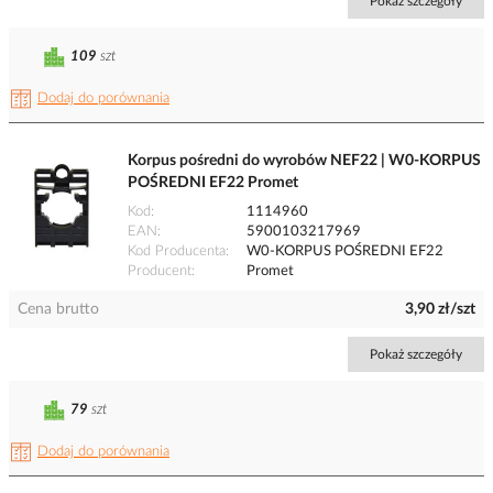
Pokaż szczegóły
109
szt
Dodaj do porównania
Korpus pośredni do wyrobów NEF22 | W0-KORPUS
POŚREDNI EF22 Promet
Kod
1114960
EAN
5900103217969
Kod Producenta
W0-KORPUS POŚREDNI EF22
Producent
Promet
Cena brutto
3,90 zł/szt
Pokaż szczegóły
79
szt
Dodaj do porównania