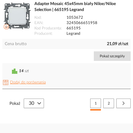
Adapter Mosaic 45x45mm biały Niloe/Niloe
Selection | 665195 Legrand
Kod
1053672
EAN
3245066651958
Kod Producenta
665195
Producent
Legrand
Cena brutto
21,09 zł/szt
Pokaż szczegóły
14
szt
Dodaj do porównania
Strona
Aktualnie czytasz stronę
Strona
Stro
Nast
Pokaż
1
2