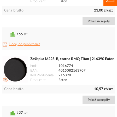
Producent
Eaton
Cena brutto
21,00 zł/szt
Pokaż szczegóły
155
szt
Dodaj do porównania
Zaślepka M22S-B, czarna RMQ-Titan | 216390 Eaton
Kod
1016774
EAN
4015082163907
Kod Producenta
216390
Producent
Eaton
Cena brutto
10,57 zł/szt
Pokaż szczegóły
127
szt