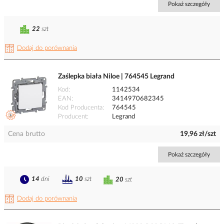
Pokaż szczegóły
22
szt
Dodaj do porównania
Zaślepka biała Niloe | 764545 Legrand
Kod
1142534
EAN
3414970682345
Kod Producenta
764545
Producent
Legrand
Cena brutto
19,96 zł/szt
Pokaż szczegóły
14
dni
10
szt
20
szt
Dodaj do porównania