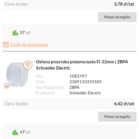
Cena brutto
3,78 zł/szt
Pokaż szczegóły
17
szt
Dodaj do porównania
Osłona przycisku przezroczysta Fi-22mm | ZBPA
Schneider Electric
Kod
1083797
EAN
3389110355505
Kod Producenta
ZBPA
Producent
Schneider Electric
Cena brutto
6,42 zł/szt
Pokaż szczegóły
17
szt