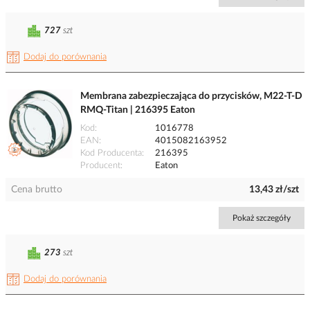
727
szt
Dodaj do porównania
Membrana zabezpieczająca do przycisków, M22-T-D
RMQ-Titan | 216395 Eaton
Kod
1016778
EAN
4015082163952
Kod Producenta
216395
Producent
Eaton
Cena brutto
13,43 zł/szt
Pokaż szczegóły
273
szt
Dodaj do porównania