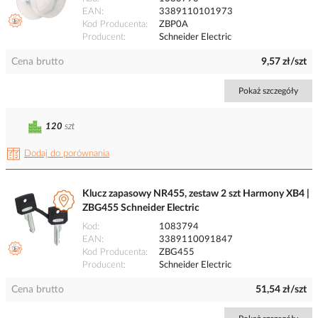
EAN
3389110101973
Kod Producenta
ZBP0A
Producent
Schneider Electric
Cena brutto
9,57 zł/szt
Pokaż szczegóły
120
szt
Dodaj do porównania
Klucz zapasowy NR455, zestaw 2 szt Harmony XB4 |
ZBG455 Schneider Electric
Kod
1083794
EAN
3389110091847
Kod Producenta
ZBG455
Producent
Schneider Electric
Cena brutto
51,54 zł/szt