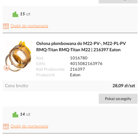
15
szt
Dodaj do porównania
Osłona plombowana do M22-PV-, M22-PL-PV
RMQ-Titan RMQ-Titan M22 | 216397 Eaton
Kod
1016780
EAN
4015082163976
Kod Producenta
216397
Producent
Eaton
Cena brutto
28,09 zł/szt
Pokaż szczegóły
14
szt
Dodaj do porównania