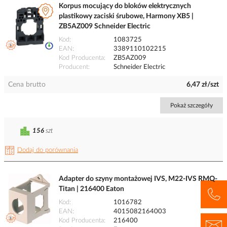
Korpus mocujący do bloków elektrycznych
plastikowy zaciski śrubowe, Harmony XB5 |
ZB5AZ009 Schneider Electric
Kod
1083725
EAN
3389110102215
Kod Producenta
ZB5AZ009
Producent
Schneider Electric
Cena brutto
6,47 zł/szt
Pokaż szczegóły
156
szt
Dodaj do porównania
Adapter do szyny montażowej IVS, M22-IVS RMQ-
Titan | 216400 Eaton
Kod
1016782
EAN
4015082164003
Kod Producenta
216400