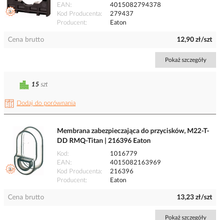
EAN
4015082794378
Kod Producenta
279437
Producent
Eaton
Cena brutto
12,90 zł/szt
Pokaż szczegóły
15
szt
Dodaj do porównania
Membrana zabezpieczająca do przycisków, M22-T-
DD RMQ-Titan | 216396 Eaton
Kod
1016779
EAN
4015082163969
Kod Producenta
216396
Producent
Eaton
Cena brutto
13,23 zł/szt
Pokaż szczegóły