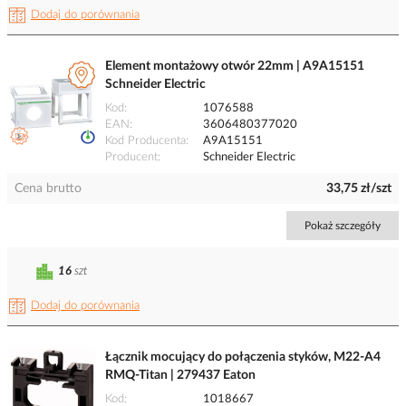
Dodaj do porównania
Element montażowy otwór 22mm | A9A15151
Schneider Electric
Kod
1076588
EAN
3606480377020
Kod Producenta
A9A15151
Producent
Schneider Electric
Cena brutto
33,75 zł/szt
Pokaż szczegóły
16
szt
Dodaj do porównania
Łącznik mocujący do połączenia styków, M22-A4
RMQ-Titan | 279437 Eaton
Kod
1018667