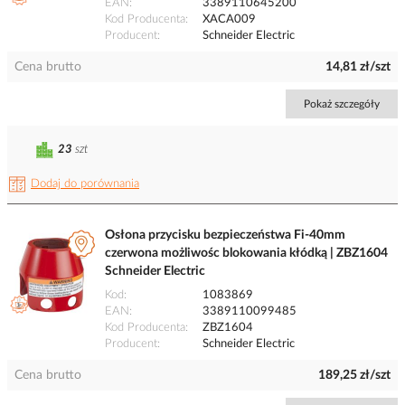
EAN
3389110645200
Kod Producenta
XACA009
Producent
Schneider Electric
Cena brutto
14,81 zł/szt
Pokaż szczegóły
23
szt
Dodaj do porównania
Osłona przycisku bezpieczeństwa Fi-40mm
czerwona możliwośc blokowania kłódką | ZBZ1604
Schneider Electric
Kod
1083869
EAN
3389110099485
Kod Producenta
ZBZ1604
Producent
Schneider Electric
Cena brutto
189,25 zł/szt