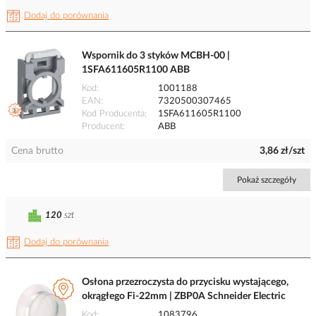
Dodaj do porównania
Wspornik do 3 styków MCBH-00 |
1SFA611605R1100 ABB
Kod
1001188
EAN
7320500307465
Kod Producenta
1SFA611605R1100
Producent
ABB
Cena brutto
3,86 zł/szt
Pokaż szczegóły
120
szt
Dodaj do porównania
Osłona przezroczysta do przycisku wystającego,
okrągłego Fi-22mm | ZBP0A Schneider Electric
Kod
1083796