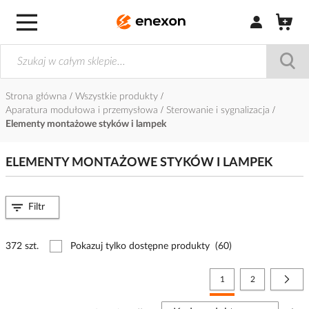
Zaloguj się / Z
Strona główna
Wszystkie produkty
Aparatura modułowa i przemysłowa
Sterowanie i sygnalizacja
Elementy montażowe styków i lampek
ELEMENTY MONTAŻOWE STYKÓW I LAMPEK
Filtr
372 szt.
Pokazuj tylko dostępne produkty
(60)
Strona
Aktualnie czytasz stronę
Strona
Stro
Nast
1
2