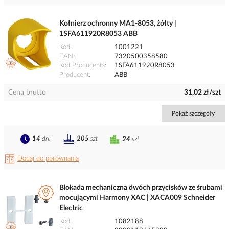
Kołnierz ochronny MA1-8053, żółty |
1SFA611920R8053 ABB
Kod
1001221
EAN
7320500358580
Kod Producenta
1SFA611920R8053
Producent
ABB
Cena brutto
31,02 zł/szt
Pokaż szczegóły
14
dni
205
szt
24
szt
Dodaj do porównania
Blokada mechaniczna dwóch przycisków ze śrubami
mocującymi Harmony XAC | XACA009 Schneider
Electric
Kod
1082188