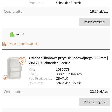
Producent
Schneider Electric
Cena brutto
18,24 zł/szt
Pokaż szczegóły
67
szt
Dodaj do porównania
Osłona silikonowa przycisku podwójnego Fi22mm |
ZBA710 Schneider Electric
Kod
1083779
EAN
3389119044325
Kod Producenta
ZBA710
Producent
Schneider Electric
Cena brutto
33,19 zł/szt
Pokaż szczegóły