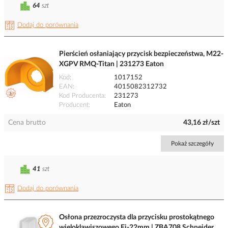
64
szt
Dodaj do porównania
Pierścień osłaniający przycisk bezpieczeństwa, M22-
XGPV RMQ-Titan | 231273 Eaton
Kod
1017152
EAN
4015082312732
Kod Producenta
231273
Producent
Eaton
Cena brutto
43,16 zł/szt
Pokaż szczegóły
41
szt
Dodaj do porównania
Osłona przezroczysta dla przycisku prostokątnego
wieloklawiszowego Fi-22mm | ZBA708 Schneider