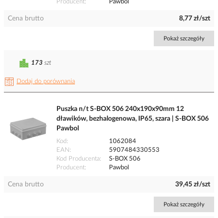
Producent
Pawbol
Cena brutto
8,77 zł/szt
Pokaż szczegóły
173
szt
Dodaj do porównania
Puszka n/t S-BOX 506 240x190x90mm 12
dławików, bezhalogenowa, IP65, szara | S-BOX 506
Pawbol
Kod
1062084
EAN
5907484330553
Kod Producenta
S-BOX 506
Producent
Pawbol
Cena brutto
39,45 zł/szt
Pokaż szczegóły