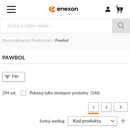
Zaloguj się / Z
Strona główna
Producenci
Pawbol
PAWBOL
Filtr
294 szt.
Pokazuj tylko dostępne produkty
(146)
Strona
Aktualnie czytasz stronę
Strona
Stro
Nast
1
2
Sortuj według