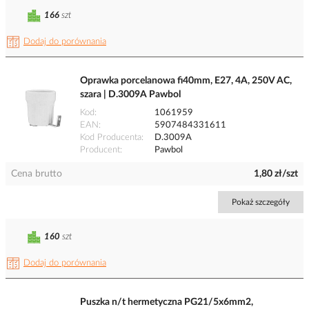
166
szt
Dodaj do porównania
Oprawka porcelanowa fi40mm, E27, 4A, 250V AC,
szara | D.3009A Pawbol
Kod
1061959
EAN
5907484331611
Kod Producenta
D.3009A
Producent
Pawbol
Cena brutto
1,80 zł/szt
Pokaż szczegóły
160
szt
Dodaj do porównania
Puszka n/t hermetyczna PG21/5x6mm2,