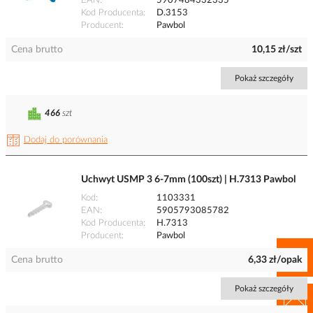
EAN
5907484332335
Kod Producenta
D.3153
Producent
Pawbol
Cena brutto
10,15 zł/szt
Pokaż szczegóły
466
szt
Dodaj do porównania
Uchwyt USMP 3 6-7mm (100szt) | H.7313 Pawbol
Kod
1103331
EAN
5905793085782
Kod Producenta
H.7313
Producent
Pawbol
Cena brutto
6,33 zł/opak
Pokaż szczegóły