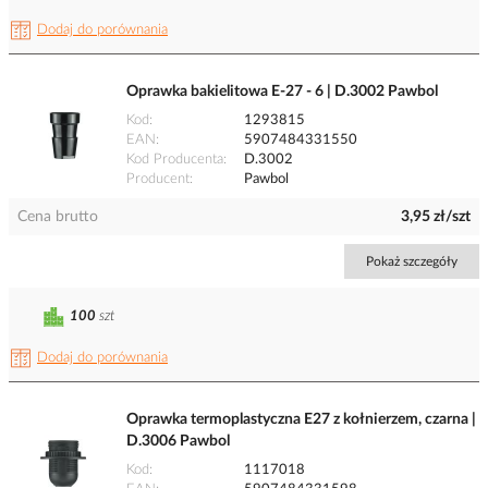
Dodaj do porównania
Oprawka bakielitowa E-27 - 6 | D.3002 Pawbol
Kod
1293815
EAN
5907484331550
Kod Producenta
D.3002
Producent
Pawbol
Cena brutto
3,95 zł/szt
Pokaż szczegóły
100
szt
Dodaj do porównania
Oprawka termoplastyczna E27 z kołnierzem, czarna |
D.3006 Pawbol
Kod
1117018