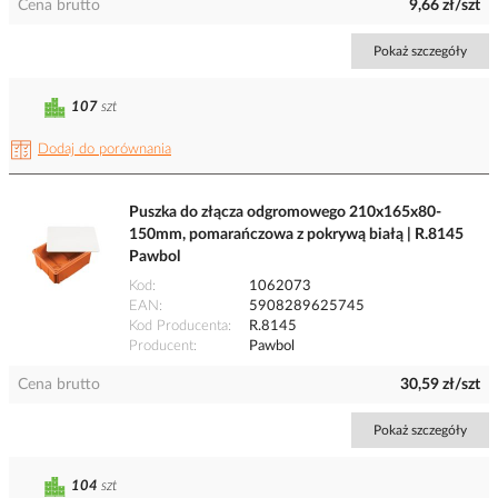
Cena brutto
9,66 zł/szt
Pokaż szczegóły
107
szt
Dodaj do porównania
Puszka do złącza odgromowego 210x165x80-
150mm, pomarańczowa z pokrywą białą | R.8145
Pawbol
Kod
1062073
EAN
5908289625745
Kod Producenta
R.8145
Producent
Pawbol
Cena brutto
30,59 zł/szt
Pokaż szczegóły
104
szt