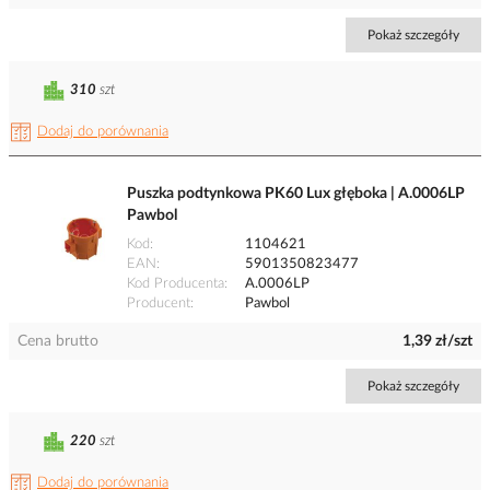
Pokaż szczegóły
310
szt
Dodaj do porównania
Puszka podtynkowa PK60 Lux głęboka | A.0006LP
Pawbol
Kod
1104621
EAN
5901350823477
Kod Producenta
A.0006LP
Producent
Pawbol
Cena brutto
1,39 zł/szt
Pokaż szczegóły
220
szt
Dodaj do porównania