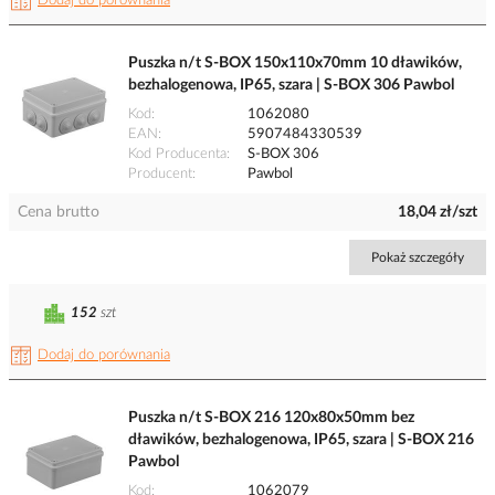
Dodaj do porównania
Puszka n/t S-BOX 150x110x70mm 10 dławików,
bezhalogenowa, IP65, szara | S-BOX 306 Pawbol
Kod
1062080
EAN
5907484330539
Kod Producenta
S-BOX 306
Producent
Pawbol
Cena brutto
18,04 zł/szt
Pokaż szczegóły
152
szt
Dodaj do porównania
Puszka n/t S-BOX 216 120x80x50mm bez
dławików, bezhalogenowa, IP65, szara | S-BOX 216
Pawbol
Kod
1062079