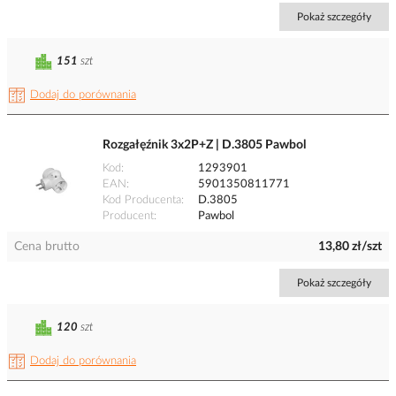
Pokaż szczegóły
151
szt
Dodaj do porównania
Rozgałęźnik 3x2P+Z | D.3805 Pawbol
Kod
1293901
EAN
5901350811771
Kod Producenta
D.3805
Producent
Pawbol
Cena brutto
13,80 zł/szt
Pokaż szczegóły
120
szt
Dodaj do porównania