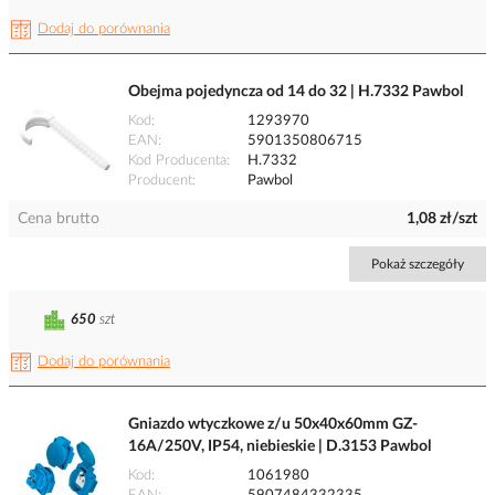
Dodaj do porównania
Obejma pojedyncza od 14 do 32 | H.7332 Pawbol
Kod
1293970
EAN
5901350806715
Kod Producenta
H.7332
Producent
Pawbol
Cena brutto
1,08 zł/szt
Pokaż szczegóły
650
szt
Dodaj do porównania
Gniazdo wtyczkowe z/u 50x40x60mm GZ-
16A/250V, IP54, niebieskie | D.3153 Pawbol
Kod
1061980