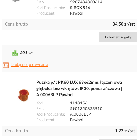
EAN
5907484330614
Kod Producenta
S-BOX 516
Producent
Pawbol
Cena brutto
34,50 zł/szt
Pokaż szczegóły
201
szt
Dodaj do porównania
Puszka p/t PK60 LUX 63x62mm, łączeniowa
głęboka, bez wkrętów, IP30, pomarańczowa |
A.0006BLP Pawbol
Kod
1113156
EAN
5901350823910
Kod Producenta
A.0006BLP
Producent
Pawbol
Cena brutto
1,22 zł/szt