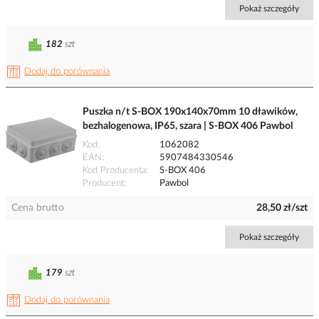
Pokaż szczegóły
182
szt
Dodaj do porównania
Puszka n/t S-BOX 190x140x70mm 10 dławików,
bezhalogenowa, IP65, szara | S-BOX 406 Pawbol
Kod
1062082
EAN
5907484330546
Kod Producenta
S-BOX 406
Producent
Pawbol
Cena brutto
28,50 zł/szt
Pokaż szczegóły
179
szt
Dodaj do porównania