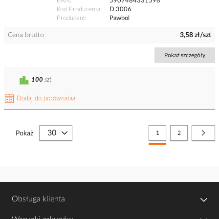
EAN
5907484331598
Kod Producenta
D.3006
Producent
Pawbol
Cena brutto
3,58 zł/szt
Pokaż szczegóły
100
szt
Dodaj do porównania
Strona
Aktualnie czytasz stronę
Strona
Stro
Nast
Pokaż
1
2
Obsługa klienta