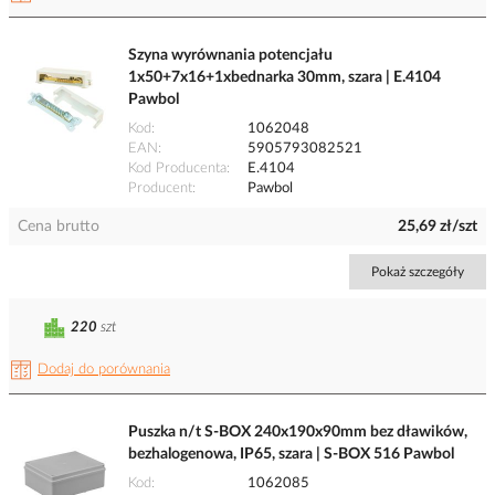
Szyna wyrównania potencjału
1x50+7x16+1xbednarka 30mm, szara | E.4104
Pawbol
Kod
1062048
EAN
5905793082521
Kod Producenta
E.4104
Producent
Pawbol
Cena brutto
25,69 zł/szt
Pokaż szczegóły
220
szt
Dodaj do porównania
Puszka n/t S-BOX 240x190x90mm bez dławików,
bezhalogenowa, IP65, szara | S-BOX 516 Pawbol
Kod
1062085