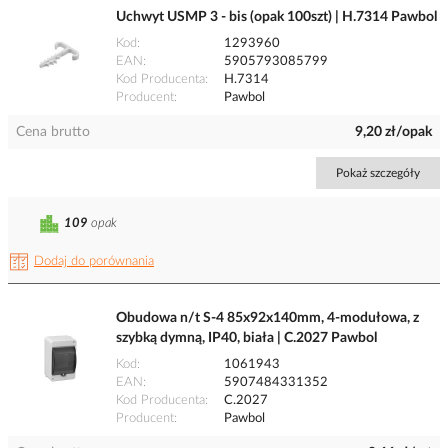
Uchwyt USMP 3 - bis (opak 100szt) | H.7314 Pawbol
Kod
1293960
EAN
5905793085799
Kod Producenta
H.7314
Producent
Pawbol
Cena brutto
9,20 zł/opak
Pokaż szczegóły
109
opak
Dodaj do porównania
Obudowa n/t S-4 85x92x140mm, 4-modułowa, z
szybką dymną, IP40, biała | C.2027 Pawbol
Kod
1061943
EAN
5907484331352
Kod Producenta
C.2027
Producent
Pawbol