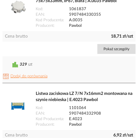
75x75x33mm, IP67, biała | A.0035 Pawbol
Kod
1061837
EAN
5907484330355
Kod Producenta
A.0035
Producent
Pawbol
Cena brutto
18,71 zł/szt
Pokaż szczegóły
329
szt
Dodaj do porównania
Listwa zaciskowa LZ 7/N 7x16mm2 montowana na
szynie niebieska | E.4023 Pawbol
Kod
1101064
EAN
5907484332908
Kod Producenta
E.4023
Producent
Pawbol
Cena brutto
6,92 zł/szt