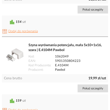
Pokaż szczegóły
154
szt
Dodaj do porównania
Szyna wyrównania potencjału, mała 5x10+1x16,
szara | E.4104M Pawbol
Kod
1062049
EAN
5901350804223
Kod Producenta
E.4104M
Producent
Pawbol
Cena brutto
19,99 zł/szt
Pokaż szczegóły
159
szt