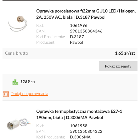
Oprawka porcelanowa fi22mm GU10 LED/Halogen,
2A, 250V AC, biała | D.3187 Pawbol
Kod
1061996
EAN
5901350804346
Kod Producenta
D.3187
Producent
Pawbol
Cena brutto
1,65 zł/szt
Pokaż szczegóły
1289
szt
Dodaj do porównania
Oprawka termoplastyczna montażowa E27-1
190mm, biała | D.3006MA Pawbol
Kod
1061958
EAN
5901350804322
Kod Producenta
D.3006MA