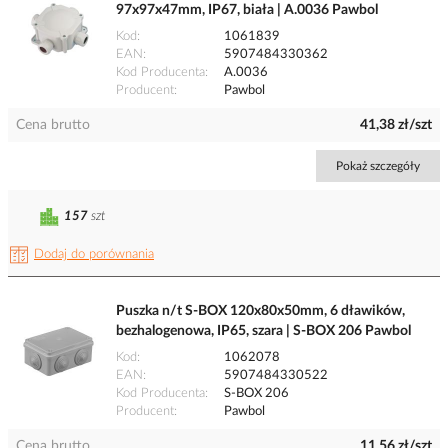
97x97x47mm, IP67, biała | A.0036 Pawbol
Kod
1061839
EAN
5907484330362
Kod Producenta
A.0036
Producent
Pawbol
Cena brutto
41,38 zł/szt
Pokaż szczegóły
157
szt
Dodaj do porównania
Puszka n/t S-BOX 120x80x50mm, 6 dławików,
bezhalogenowa, IP65, szara | S-BOX 206 Pawbol
Kod
1062078
EAN
5907484330522
Kod Producenta
S-BOX 206
Producent
Pawbol
Cena brutto
11,56 zł/szt