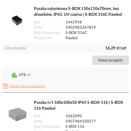
Puszka natynkowa S-BOX 150x110x70mm, bez
dławików, IP65, UV czarna | S-BOX 316C Pawbol
Kod
1442958
EAN
5902983367819
Kod Producenta
S-BOX 316C
Producent
Pawbol
Cena brutto
16,29 zł/szt
Pokaż szczegóły
175
szt
Dodaj do porównania
Puszka n/t 100x100x50 IP65 S-BOX-116 | S-BOX
116 Pawbol
Kod
1062090
EAN
5907484330577
Kod Producenta
S-BOX 116