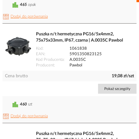
465
opak
Dodaj do porównania
Puszka n/t hermetyczna PG16/5x4mm2,
75x75x33mm, IP67, czarna | A.0035C Pawbol
Kod
1061838
EAN
5901350823125
Kod Producenta
A.0035C
Producent
Pawbol
Cena brutto
19,08 zł/szt
Pokaż szczegóły
460
szt
Dodaj do porównania
Puszka n/t hermetyczna PG16/5x4mm2,