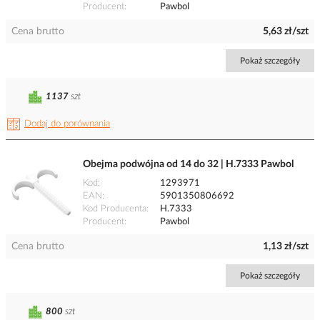
Producent
Pawbol
Cena brutto
5,63 zł/szt
Pokaż szczegóły
1137
szt
Dodaj do porównania
Obejma podwójna od 14 do 32 | H.7333 Pawbol
Kod
1293971
EAN
5901350806692
Kod Producenta
H.7333
Producent
Pawbol
Cena brutto
1,13 zł/szt
Pokaż szczegóły
800
szt