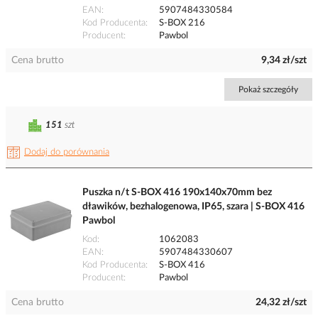
EAN
5907484330584
Kod Producenta
S-BOX 216
Producent
Pawbol
Cena brutto
9,34 zł/szt
Pokaż szczegóły
151
szt
Dodaj do porównania
Puszka n/t S-BOX 416 190x140x70mm bez
dławików, bezhalogenowa, IP65, szara | S-BOX 416
Pawbol
Kod
1062083
EAN
5907484330607
Kod Producenta
S-BOX 416
Producent
Pawbol
Cena brutto
24,32 zł/szt